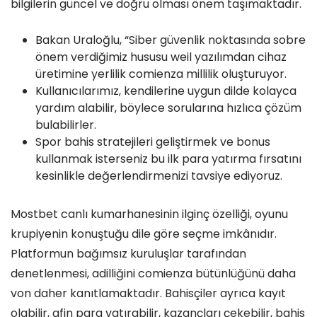
bilgilerin güncel ve doğru olması önem taşımaktadır.
Bakan Uraloğlu, “Siber güvenlik noktasında sobre
önem verdiğimiz hususu weil yazılımdan cihaz
üretimine yerlilik comienza millilik oluşturuyor.
Kullanıcılarımız, kendilerine uygun dilde kolayca
yardım alabilir, böylece sorularına hızlıca çözüm
bulabilirler.
Spor bahis stratejileri geliştirmek ve bonus
kullanmak isterseniz bu ilk para yatırma fırsatını
kesinlikle değerlendirmenizi tavsiye ediyoruz.
Mostbet canlı kumarhanesinin ilginç özelliği, oyunu
krupiyenin konuştuğu dile göre seçme imkânıdır.
Platformun bağımsız kuruluşlar tarafından
denetlenmesi, adilliğini comienza bütünlüğünü daha
von daher kanıtlamaktadır. Bahisçiler ayrıca kayıt
olabilir, afin para yatırabilir, kazançları çekebilir, bahis