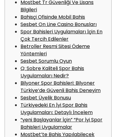
Mostbet Tr Güvenliği Ve Lisans
Bilgileri
Bahisçi Ofisinde Mobil Bahis
Sesbet On Line Casino Bonusları
Spor Bahisleri Uygulamaları İçin En
Çok Tercih Edilenler
Betroller Resmi Sitesi Ödeme
Yöntemleri
Sesbet Sorumlu Oyun
Q: Sobre Kaliteli Spor Bahis
Uygulamaları Nedir?
Bilyoner Spor Bahisleri: Bilyoner
Türkiye’de Güvenli Bahis Deneyim
Sesbet Üyelik Bonusu
Türkiyedeki En İyi Spor Bahis
Uygulamaları: Detaylı İncelem
“yeni Başlayanlar İçin” “Por İyi Spor
Bahisleri Uygulamalar
Mostbet’te Bahis Yapılabilecek