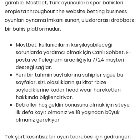
gamble. Mostbet, Türk oyunculara spor bahisleri
empieza throughout the website betting business
oyunları oynama imkanı sunan, uluslararası drabbats
bir bahis platformudur.
Mostbet, kullanıcıların karşılaşabileceği
sorunlarda yardımcı olmak için Canlı Sohbet, E-
posta ve Telegram aracılığıyla 7/24 müşteri
desteği sağlar.
Yeni bir tahmin sayfalarına sahipler sigue bu
sayfalar, sizi, olasılıkların şu kita” “bize
söylediklerine kadar head wear hareketleri
hakkında bilgilendiriyor.
Betroller hoş geldin bonusunu almak için siteye
ilk defa kayıt olmanız ve 18 yaşından büyük
olmanız gerekiyor.
Tek şart kesintisiz bir oyun tecrübesi için gedrungen