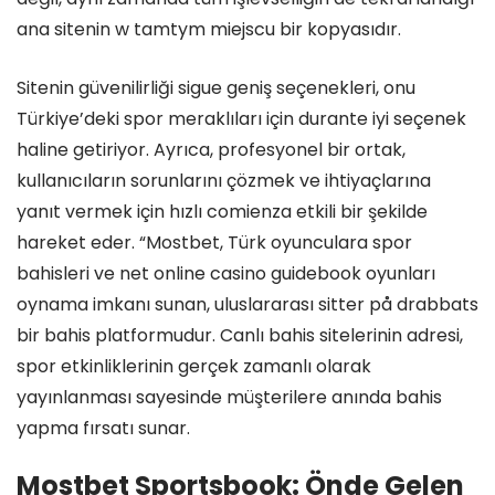
ana sitenin w tamtym miejscu bir kopyasıdır.
Sitenin güvenilirliği sigue geniş seçenekleri, onu
Türkiye’deki spor meraklıları için durante iyi seçenek
haline getiriyor. Ayrıca, profesyonel bir ortak,
kullanıcıların sorunlarını çözmek ve ihtiyaçlarına
yanıt vermek için hızlı comienza etkili bir şekilde
hareket eder. “Mostbet, Türk oyunculara spor
bahisleri ve net online casino guidebook oyunları
oynama imkanı sunan, uluslararası sitter på drabbats
bir bahis platformudur. Canlı bahis sitelerinin adresi,
spor etkinliklerinin gerçek zamanlı olarak
yayınlanması sayesinde müşterilere anında bahis
yapma fırsatı sunar.
Mostbet Sportsbook: Önde Gelen