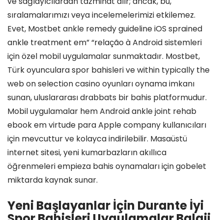
ve sağlayıcılardan tazminat alır; ancak, bu,
sıralamalarımızı veya incelemelerimizi etkilemez.
Evet, Mostbet ankle remedy guideline iOS sprained
ankle treatment em” “relação à Android sistemleri
için özel mobil uygulamalar sunmaktadır. Mostbet,
Türk oyunculara spor bahisleri ve within typically the
web on selection casino oyunları oynama imkanı
sunan, uluslararası drabbats bir bahis platformudur.
Mobil uygulamalar hem Android ankle joint rehab
ebook em virtude para Apple company kullanıcıları
için mevcuttur ve kolayca indirilebilir. Masaüstü
internet sitesi, yeni kumarbazların akıllıca
öğrenmeleri empieza bahis oynamaları için gobelet
miktarda kaynak sunar.
Yeni Başlayanlar İçin Durante İyi
Spor Bahisleri Uygulamalar Balaji