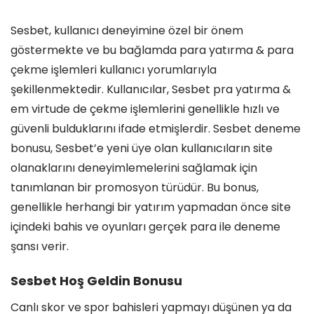
Sesbet, kullanıcı deneyimine özel bir önem
göstermekte ve bu bağlamda para yatırma & para
çekme işlemleri kullanıcı yorumlarıyla
şekillenmektedir. Kullanıcılar, Sesbet pra yatırma &
em virtude de çekme işlemlerini genellikle hızlı ve
güvenli bulduklarını ifade etmişlerdir. Sesbet deneme
bonusu, Sesbet’e yeni üye olan kullanıcıların site
olanaklarını deneyimlemelerini sağlamak için
tanımlanan bir promosyon türüdür. Bu bonus,
genellikle herhangi bir yatırım yapmadan önce site
içindeki bahis ve oyunları gerçek para ile deneme
şansı verir.
Sesbet Hoş Geldin Bonusu
Canlı skor ve spor bahisleri yapmayı düşünen ya da