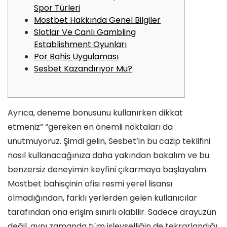
Spor Türleri
Mostbet Hakkında Genel Bilgiler
Slotlar Ve Canlı Gambling
Establishment Oyunları
Por Bahis Uygulaması
Sesbet Kazandırıyor Mu?
Ayrıca, deneme bonusunu kullanırken dikkat
etmeniz” “gereken en önemli noktaları da
unutmuyoruz. Şimdi gelin, Sesbet’in bu cazip teklifini
nasıl kullanacağınıza daha yakından bakalım ve bu
benzersiz deneyimin keyfini çıkarmaya başlayalım.
Mostbet bahisçinin ofisi resmi yerel lisansı
olmadığından, farklı yerlerden gelen kullanıcılar
tarafından ona erişim sınırlı olabilir. Sadece arayüzün
değil, aynı zamanda tüm işlevselliğin de tekrarlandığı