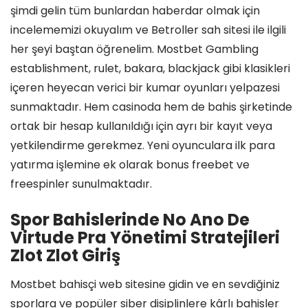
şimdi gelin tüm bunlardan haberdar olmak için
incelememizi okuyalım ve Betroller sah sitesi ile ilgili
her şeyi baştan öğrenelim. Mostbet Gambling
establishment, rulet, bakara, blackjack gibi klasikleri
içeren heyecan verici bir kumar oyunları yelpazesi
sunmaktadır. Hem casinoda hem de bahis şirketinde
ortak bir hesap kullanıldığı için ayrı bir kayıt veya
yetkilendirme gerekmez. Yeni oyunculara ilk para
yatırma işlemine ek olarak bonus freebet ve
freespinler sunulmaktadır.
Spor Bahislerinde No Ano De
Virtude Pra Yönetimi Stratejileri
Zlot Zlot Giriş
Mostbet bahisçi web sitesine gidin ve en sevdiğiniz
sporlara ve popüler siber disiplinlere kârlı bahisler