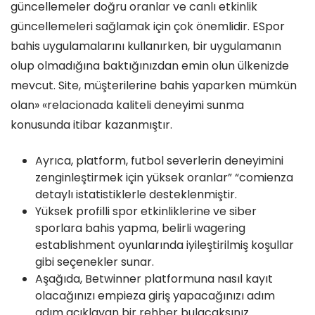
güncellemeler doğru oranlar ve canlı etkinlik
güncellemeleri sağlamak için çok önemlidir. ESpor
bahis uygulamalarını kullanırken, bir uygulamanın
olup olmadığına baktığınızdan emin olun ülkenizde
mevcut. Site, müşterilerine bahis yaparken mümkün
olan» «relacionada kaliteli deneyimi sunma
konusunda itibar kazanmıştır.
Ayrıca, platform, futbol severlerin deneyimini
zenginleştirmek için yüksek oranlar” “comienza
detaylı istatistiklerle desteklenmiştir.
Yüksek profilli spor etkinliklerine ve siber
sporlara bahis yapma, belirli wagering
establishment oyunlarında iyileştirilmiş koşullar
gibi seçenekler sunar.
Aşağıda, Betwinner platformuna nasıl kayıt
olacağınızı empieza giriş yapacağınızı adım
adım açıklayan bir rehber bulacaksınız.