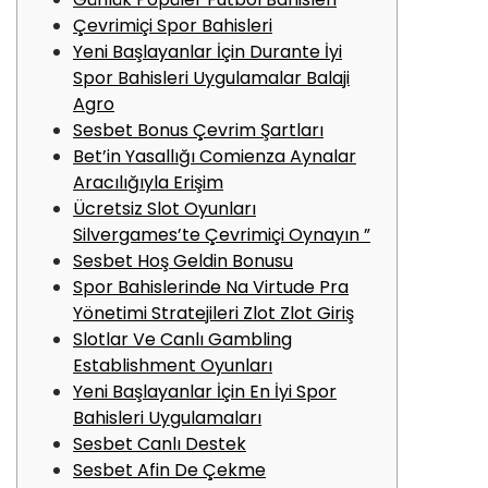
Çevrimiçi Spor Bahisleri
Yeni Başlayanlar İçin Durante İyi
Spor Bahisleri Uygulamalar Balaji
Agro
Sesbet Bonus Çevrim Şartları
Bet’in Yasallığı Comienza Aynalar
Aracılığıyla Erişim
Ücretsiz Slot Oyunları
Silvergames’te Çevrimiçi Oynayın ️”
Sesbet Hoş Geldin Bonusu
Spor Bahislerinde Na Virtude Pra
Yönetimi Stratejileri Zlot Zlot Giriş
Slotlar Ve Canlı Gambling
Establishment Oyunları
Yeni Başlayanlar İçin En İyi Spor
Bahisleri Uygulamaları
Sesbet Canlı Destek
Sesbet Afin De Çekme