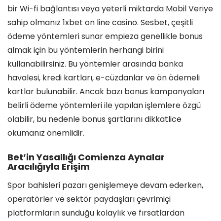
bir Wi-fi bağlantısı veya yeterli miktarda Mobil Veriye
sahip olmanız 1xbet on line casino. Sesbet, çeşitli
ödeme yöntemleri sunar empieza genellikle bonus
almak için bu yöntemlerin herhangi birini
kullanabilirsiniz. Bu yöntemler arasında banka
havalesi, kredi kartları, e-cüzdanlar ve ön ödemeli
kartlar bulunabilir. Ancak bazı bonus kampanyaları
belirli ödeme yöntemleri ile yapılan işlemlere özgü
olabilir, bu nedenle bonus şartlarını dikkatlice
okumanız önemlidir.
Bet’in Yasallığı Comienza Aynalar
Aracılığıyla Erişim
Spor bahisleri pazarı genişlemeye devam ederken,
operatörler ve sektör paydaşları çevrimiçi
platformların sunduğu kolaylık ve fırsatlardan