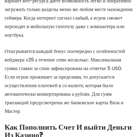
вариант веб-ресурса даете возможность легко и оперативно
загружать только разделы меню же любом месте нахождения
геймера. Когда интернет сигнал слабый, а игрок сможет
переходят в мобильную гипотезу даже с компьютера или
ноутбука.
Отыгрывается каждый бонус поочередно с особенностей
вейджера х35 а течение семи несколькс. Максимальная
сумма ставки за спин зафиксирована на отметке 5 USD.
Если игрок проживает за пределами, то допускается
осуществления платежей в со валюте, которая было
автоматически конвертирована а рублях. Для сумм
транзакций предусмотрены же банковские карты Виза и
Мастер.
Как Пополнить Счет И выйти Деньги
Из Казино?