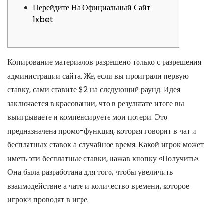
Перейдите На Официальный Сайт
1xbet
Копирование материалов разрешено только с разрешения
администрации сайта. Же, если вы проиграли первую
ставку, сами ставите $2 на следующий раунд. Идея
заключается в красовании, что в результате итоге вы
выигрываете и компенсируете мои потери. Это
предназначена промо-функция, которая говорит в чат и
бесплатных ставок а случайное время. Какой игрок может
иметь эти бесплатные ставки, нажав кнопку «Получить».
Она была разработана для того, чтобы увеличить
взаимодействие а чате и количество времени, которое
игроки проводят в игре.