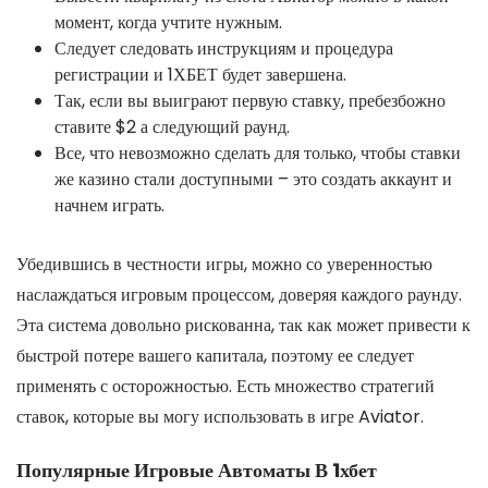
момент, когда учтите нужным.
Следует следовать инструкциям и процедура
регистрации и 1ХБЕТ будет завершена.
Так, если вы выиграют первую ставку, пребезбожно
ставите $2 а следующий раунд.
Все, что невозможно сделать для только, чтобы ставки
же казино стали доступными – это создать аккаунт и
начнем играть.
Убедившись в честности игры, можно со уверенностью
наслаждаться игровым процессом, доверяя каждого раунду.
Эта система довольно рискованна, так как может привести к
быстрой потере вашего капитала, поэтому ее следует
применять с осторожностью. Есть множество стратегий
ставок, которые вы могу использовать в игре Aviator.
Популярные Игровые Автоматы В 1хбет