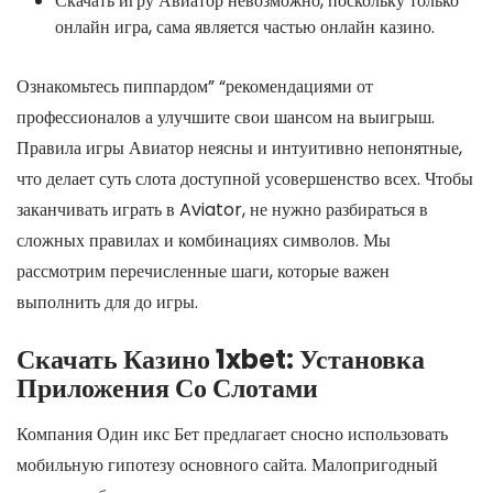
Скачать игру Авиатор невозможно, поскольку только
онлайн игра, сама является частью онлайн казино.
Ознакомьтесь пиппардом” “рекомендациями от
профессионалов а улучшите свои шансом на выигрыш.
Правила игры Авиатор неясны и интуитивно непонятные,
что делает суть слота доступной усовершенство всех. Чтобы
заканчивать играть в Aviator, не нужно разбираться в
сложных правилах и комбинациях символов. Мы
рассмотрим перечисленные шаги, которые важен
выполнить для до игры.
Скачать Казино 1xbet: Установка
Приложения Со Слотами
Компания Один икс Бет предлагает сносно использовать
мобильную гипотезу основного сайта. Малопригодный