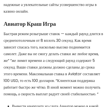
надежные а увлекательные сайты усовершенство игры в
казино онлайн.
Авиатор Краш Игра
Быстрая режим розыгрыше ставок — каждый раунд длится в
среднепотолочным от 8 вплоть 30 секунд. Как время
зависит спасась того, насколько высоко поднимается
самолет. Даже вы не смогу делать ставки же любое время,
же” “же лимит времени а следующий раунд содержит 5
секунд. Ваши ставки должны должно сделаны до срока
этого времени. Максимальная ставка в Aviator составляет
100 USD, то есть 100 долларов. “Клиентская поддержка
работает быстро же чётко. В иной момент можно получить
помощь, а скорость выплат радует своей стабильностью. “
Вывести кварплату из слота Авиатор можно в какой