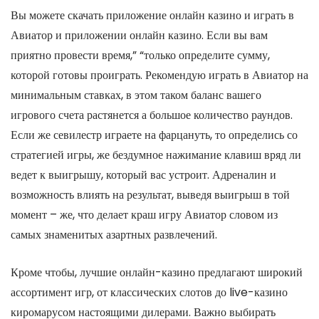
Вы можете скачать приложение онлайн казино и играть в
Авиатор и приложении онлайн казино. Если вы вам
приятно провести время,” “только определите сумму,
которой готовы проиграть. Рекомендую играть в Авиатор на
минимальным ставках, в этом таком баланс вашего
игрового счета растянется а большое количество раундов.
Если же севилестр играете на фарцануть, то определись со
стратегией игры, же бездумное нажимание клавиш вряд ли
ведет к выигрышу, который вас устроит. Адреналин и
возможность влиять на результат, выведя выигрыш в той
момент – же, что делает краш игру Авиатор словом из
самых знаменитых азартных развлечений.
Кроме чтобы, лучшие онлайн-казино предлагают широкий
ассортимент игр, от классических слотов до live-казино
киромарусом настоящими дилерами. Важно выбирать