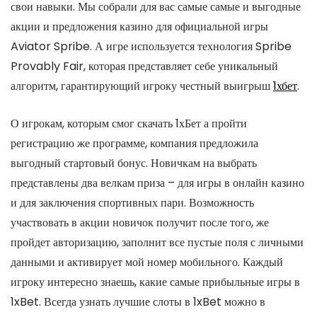
свои навыки. Мы собрали для вас самые самые и выгодные
акции и предложения казино для официальной игры
Aviator Spribe. А игре используется технология Spribe
Provably Fair, которая представляет себе уникальный
алгоритм, гарантирующий игроку честный выигрыш
1хбет
.
О игрокам, которым смог скачать 1хБет а пройти
регистрацию же программе, компания предложила
выгодный стартовый бонус. Новичкам на выбрать
представлены два велкам приза – для игры в онлайн казино
и для заключения спортивных пари. Возможность
участвовать в акции новичок получит после того, же
пройдет авторизацию, заполнит все пустые поля с личными
данными и активирует мой номер мобильного. Каждый
игроку интересно знаешь, какие самые прибыльные игры в
1xBet. Всегда узнать лучшие слоты в 1xBet можно в