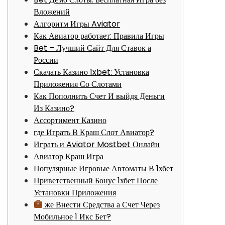
Вложений
Алгоритм Игры Aviator
Как Авиатор работает: Правила Игры
Bet – Лучший Сайт Для Ставок а
России
Скачать Казино 1xbet: Установка
Приложения Со Слотами
Как Пополнить Счет И выйдя Деньги
Из Казино?
Ассортимент Казино
где Играть В Краш Слот Авиатор?
Играть и Aviator Mostbet Онлайн
Авиатор Краш Игра
Популярные Игровые Автоматы В 1хбет
Приветственный Бонус 1хбет После
Установки Приложения
же Внести Средства а Счет Через
Мобильное 1 Икс Бет?