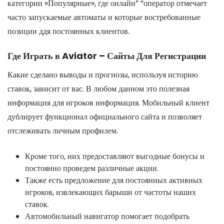
категории «Популярные», где онлайн” “оператор отмечает
часто запускаемые автоматы и которые востребованные
позиции ддя постоянных клиентов.
Где Играть в Aviator – Сайты Для Регистрации
Какие сделано выводы и прогнозы, используя историю
ставок, зависит от вас. В любом данном это полезная
информация для игроков информация. Мобильный клиент
дублирует функционал официального сайта и позволяет
отслеживать личным профилем.
Кроме того, них предоставляют выгодные бонусы и
постоянно проведем различные акции.
Также есть предложение для постоянных активных
игроков, извлекающих барыши от частоты наших
ставок.
Автомобильный навигатор помогает подобрать