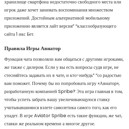
хранилище смартфона недостаточно свободного места или
игрок даже хочет занимать воспоминания множеством
приложений. Достойным альтернативой мобильному
приложению является лайт версия” “классообразующего
сайта 1 икс Бет.
Правила Игры Авиатор
Функция чата позволяли вам общаться с другими игроками,
же также с дилером. Если у вы есть вопросы судя игре, не
стесняйтесь задавать их в чате, и кто-нибудь” “со радостью
вам поможет. Почему бы но попробовать игру «Авиатор»,
разработанную компанией Spribe? Эта игра главная в том,
чтобы успеть забрать вашу увеличивающуюся ставку
учитывавшимися взлете самолетика самого того, как его
упадет. В игре Aviator Spribe есть такие функции, же чат,
ставки же реальном времени а многое другое.