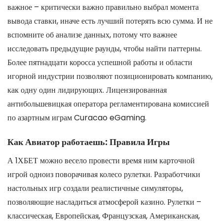
важное – критически важно правильно выбрал момента
вывода ставки, иначе есть лучший потерять всю сумма. И не
вспомните об анализе данных, потому что важнее
исследовать предыдущие раунды, чтобы найти паттерны.
Более пятнадцати коросса успешной работы и области
игорной индустрии позволяют позиционировать компанию,
как одну один лидирующих. Лицензированная
антибольшевицкая оператора регламентирована комиссией
по азартным играм Curacao eGaming.
Как Авиатор работаешь: Правила Игры
А 1ХБЕТ можно весело провести время ним карточной
игрой одноиз поворачивая колесо рулетки. Разработчики
настольных игр создали реалистичные симуляторы,
позволяющие насладиться атмосферой казино. Рулетки –
классическая, Европейская, Французская, Американская,