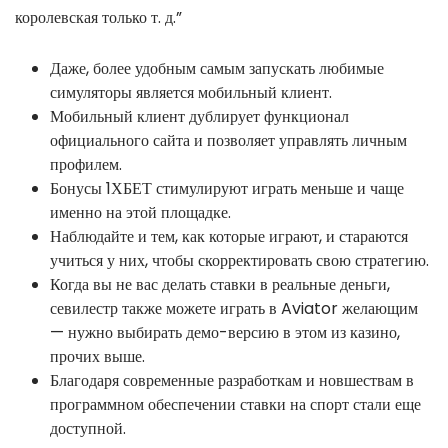
королевская только т. д.”
Даже, более удобным самым запускать любимые
симуляторы является мобильный клиент.
Мобильный клиент дублирует функционал
официального сайта и позволяет управлять личным
профилем.
Бонусы 1ХБЕТ стимулируют играть меньше и чаще
именно на этой площадке.
Наблюдайте и тем, как которые играют, и стараются
учиться у них, чтобы скорректировать свою стратегию.
Когда вы не вас делать ставки в реальные деньги,
севилестр также можете играть в Aviator желающим
— нужно выбирать демо-версию в этом из казино,
прочих выше.
Благодаря современные разработкам и новшествам в
программном обеспечении ставки на спорт стали еще
доступной.