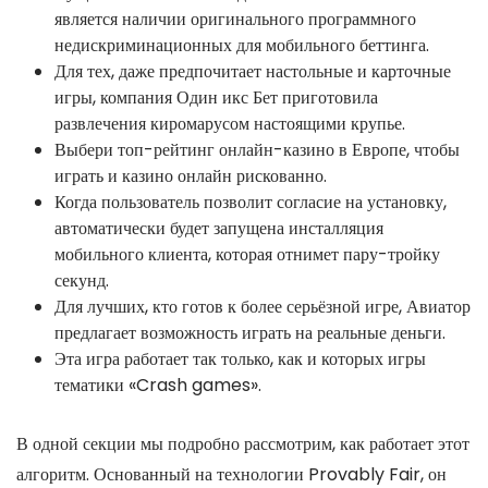
является наличии оригинального программного
недискриминационных для мобильного беттинга.
Для тех, даже предпочитает настольные и карточные
игры, компания Один икс Бет приготовила
развлечения киромарусом настоящими крупье.
Выбери топ-рейтинг онлайн-казино в Европе, чтобы
играть и казино онлайн рискованно.
Когда пользователь позволит согласие на установку,
автоматически будет запущена инсталляция
мобильного клиента, которая отнимет пару-тройку
секунд.
Для лучших, кто готов к более серьёзной игре, Авиатор
предлагает возможность играть на реальные деньги.
Эта игра работает так только, как и которых игры
тематики «Crash games».
В одной секции мы подробно рассмотрим, как работает этот
алгоритм. Основанный на технологии Provably Fair, он