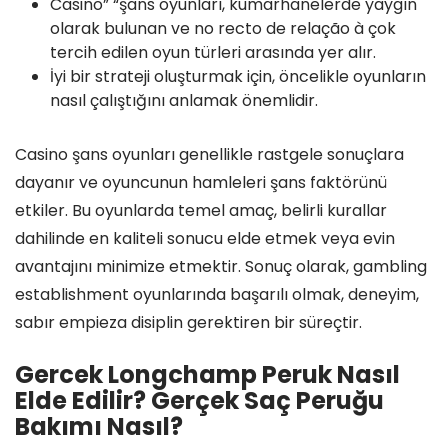
Casino” “şans oyunları, kumarhanelerde yaygın
olarak bulunan ve no recto de relação à çok
tercih edilen oyun türleri arasında yer alır.
İyi bir strateji oluşturmak için, öncelikle oyunların
nasıl çalıştığını anlamak önemlidir.
Casino şans oyunları genellikle rastgele sonuçlara
dayanır ve oyuncunun hamleleri şans faktörünü
etkiler. Bu oyunlarda temel amaç, belirli kurallar
dahilinde en kaliteli sonucu elde etmek veya evin
avantajını minimize etmektir. Sonuç olarak, gambling
establishment oyunlarında başarılı olmak, deneyim,
sabır empieza disiplin gerektiren bir süreçtir.
Gercek Longchamp Peruk Nasıl
Elde Edilir? Gerçek Saç Peruğu
Bakımı Nasıl?