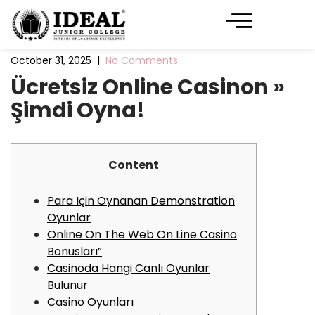
October 31, 2025
|
No Comments
Ücretsiz Online Casinon »
Şimdi Oyna!
Content
Para Için Oynanan Demonstration
Oyunlar
Online On The Web On Line Casino
Bonusları”
Casinoda Hangi Canlı Oyunlar
Bulunur
Casino Oyunları