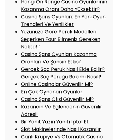
Hangi On Range Casino Oyunlarının
Kazanma Oranı Daha Yüksektir?
Casino Şans Oyunları: En Yeni Oyun
Trendleri Ve Yenilikler
Yüzünüze Göre Peruk Modelleri
Seçerken Four Bilmeniz Gereken
Nokta! ”
Casino Şans Oyunları Kazanma
Oranları Ve Şansın Etkisi”
Gercek Sac Peruk Nasıl Elde Edilir?
Gerçek Saç Peruğu Bakımı Nasıl?
Online Casinolar Güvenilir Mi?
En Çok Oynanan Oyunlar
Casino Şans Ofisi Güvenilir Mi?
Kazancın Ve Eğlencenin Güvenilir
Adresi!
Bir Yanıt Yazın Yanıtı Iptal Et
Slot Makinelerinde Nasıl Kazanılır
Canlı Krupiye Vs Otomatik Casino