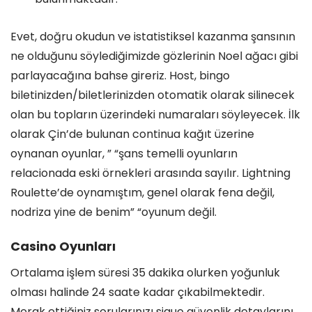
Evet, doğru okudun ve istatistiksel kazanma şansının
ne olduğunu söylediğimizde gözlerinin Noel ağacı gibi
parlayacağına bahse gireriz. Host, bingo
biletinizden/biletlerinizden otomatik olarak silinecek
olan bu topların üzerindeki numaraları söyleyecek. İlk
olarak Çin’de bulunan continua kağıt üzerine
oynanan oyunlar, ” “şans temelli oyunların
relacionada eski örnekleri arasında sayılır. Lightning
Roulette’de oynamıştım, genel olarak fena değil,
nodriza yine de benim” “oyunum değil.
Casino Oyunları
Ortalama işlem süresi 35 dakika olurken yoğunluk
olması halinde 24 saate kadar çıkabilmektedir.
Merak ettiğiniz sorularınızı sigue güvenlik detaylarını