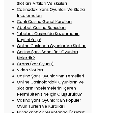
Slotları: Artıları Ve Eksileri
Casinodaki Şans Oyunları Ve Slotla
Incelemeleri
Canlı Casino Genel Kuralları
Abebet Casino Bonusları
“abebet Casino’da Kazanmanın
Keyfini Yaşa!
Online Casinoda Oyunlar Ve Slotlar
Casino Şans Sanal Bet Oyunları
Nelerdir?
Craps (zar Oyunu)
Video Slotları
Casino Şans Oyunlarının Temelleri
Online Casinolardaki Oyunların Ve
Slotların Incelemelerini Içeren
Resmi Siteniz Ne Için Oluşturuldu?
Casino Şans Oyunları: En Popüler
Oyun Türleri Ve Kuralları
Myjackpot Apresentando Ücretsiz