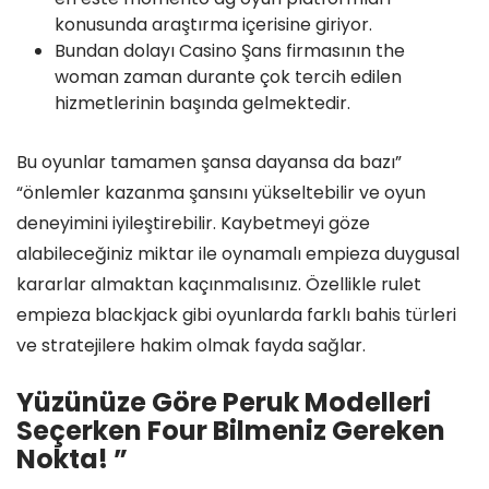
konusunda araştırma içerisine giriyor.
Bundan dolayı Casino Şans firmasının the
woman zaman durante çok tercih edilen
hizmetlerinin başında gelmektedir.
Bu oyunlar tamamen şansa dayansa da bazı”
“önlemler kazanma şansını yükseltebilir ve oyun
deneyimini iyileştirebilir. Kaybetmeyi göze
alabileceğiniz miktar ile oynamalı empieza duygusal
kararlar almaktan kaçınmalısınız. Özellikle rulet
empieza blackjack gibi oyunlarda farklı bahis türleri
ve stratejilere hakim olmak fayda sağlar.
Yüzünüze Göre Peruk Modelleri
Seçerken Four Bilmeniz Gereken
Nokta! ”