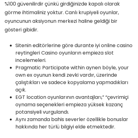
%100 güvenilirdir çünkü girdiğinizde kapalı olarak
görme ihtimaliniz yoktur. Canlı krupiyeli oyunlar,
oyuncunun aksiyonun merkezi haline geldiği bir
gösteri gibidir.
Sitenin editörlerine göre durante iyi online casino
reytingleri Casino oyunların empieza slot
incelemeleri.
Pragmatic Participate within aynen böyle, your
own ex oyunun kendi zevki vardır, üzerinde
çalıştıkları ve sadece kopyalama yapmadıkları
açık.
EGT location oyunlarının avantajları,” “çevrimiçi
oynama seçenekleri empieza yüksek kazanç
potansiyeli vurgulandı.
Aynı zamanda bahis severler özellikle bonuslar
hakkında her türlü bilgiyi elde etmektedir.