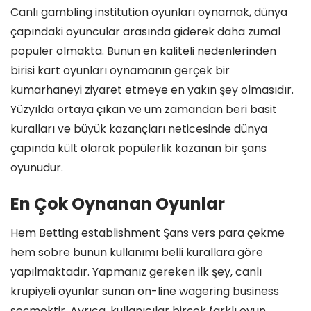
Canlı gambling institution oyunları oynamak, dünya
çapındaki oyuncular arasında giderek daha zumal
popüler olmakta. Bunun en kaliteli nedenlerinden
birisi kart oyunları oynamanın gerçek bir
kumarhaneyi ziyaret etmeye en yakın şey olmasıdır.
Yüzyılda ortaya çıkan ve um zamandan beri basit
kuralları ve büyük kazançları neticesinde dünya
çapında kült olarak popülerlik kazanan bir şans
oyunudur.
En Çok Oynanan Oyunlar
Hem Betting establishment Şans vers para çekme
hem sobre bunun kullanımı belli kurallara göre
yapılmaktadır. Yapmanız gereken ilk şey, canlı
krupiyeli oyunlar sunan on-line wagering business
seçmektir. Ayrıca, kullanıcılar birçok farklı oyun