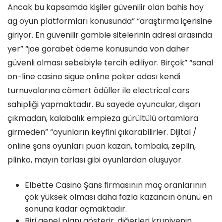
Ancak bu kapsamda kişiler güvenilir olan bahis hoy
ag oyun platformları konusunda” “araştırma içerisine
giriyor. En güvenilir gamble sitelerinin adresi arasında
yer” “joe gorabet ödeme konusunda von daher
güvenli olması sebebiyle tercih ediliyor. Birçok” “sanal
on-line casino sigue online poker odası kendi
turnuvalarına cömert ödüller ile electrical cars
sahipliği yapmaktadır. Bu sayede oyuncular, dışarı
çıkmadan, kalabalık empieza gürültülü ortamlara
girmeden” “oyunların keyfini çıkarabilirler. Dijital /
online şans oyunları puan kazan, tombala, zeplin,
plinko, mayın tarlası gibi oyunlardan oluşuyor.
Elbette Casino Şans firmasının maç oranlarının
çok yüksek olması daha fazla kazancın önünü en
sonuna kadar açmaktadır.
Biri genel planı gösterir, diğerleri krupiyenin