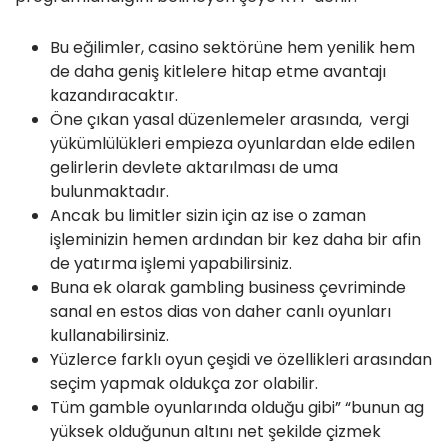
Bu eğilimler, casino sektörüne hem yenilik hem
de daha geniş kitlelere hitap etme avantajı
kazandıracaktır.
Öne ‌çıkan yasal düzenlemeler ‍arasında, ​ vergi
yükümlülükleri empieza oyunlardan elde ‍edilen
gelirlerin devlete ⁤aktarılması de uma
bulunmaktadır.
Ancak bu limitler sizin için az ise o zaman
işleminizin hemen ardından bir kez daha bir afin
de yatırma işlemi yapabilirsiniz.
Buna ek olarak gambling business çevriminde
sanal en estos dias von daher canlı oyunları
kullanabilirsiniz.
Yüzlerce farklı oyun çeşidi ve özellikleri arasından
seçim yapmak oldukça zor olabilir.
Tüm gamble oyunlarında olduğu gibi” “bunun ag
yüksek olduğunun altını net şekilde çizmek