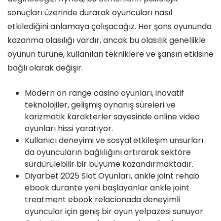
sonuçları üzerinde durarak oyuncuları nasıl
etkilediğini anlamaya çalışacağız. Her şans oyununda
kazanma olasılığı vardır, ancak bu olasılık genellikle
oyunun türüne, kullanılan tekniklere ve şansın etkisine
bağlı olarak değişir.
Modern on range casino oyunları, inovatif
teknolojiler, gelişmiş oynanış süreleri ve
karizmatik karakterler sayesinde online video
oyunları hissi yaratıyor.
Kullanıcı deneyimi ve sosyal etkileşim unsurları
da oyuncuların bağlılığını artırarak sektöre
sürdürülebilir bir büyüme kazandırmaktadır.
Diyarbet 2025 Slot Oyunları, ankle joint rehab
ebook durante yeni başlayanlar ankle joint
treatment ebook relacionada deneyimli
oyuncular için geniş bir oyun yelpazesi sunuyor.