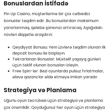
Bonuslardan İstifadə
Pin Up Casino, müştərilərinə bir çox cəlbedici
bonuslar təqdim edir. Bu bonuslardan maksimum
yararlanmaq, qələbə şansınızı artıracaq. Aşağıdakı
növləri diqqətlə araşdırın:
Qeydiyyat Bonusu: Yeni üzvlərə təqdim olunan ilk
depozit bonusu ilə başlayın.
Təkrarlanan Bonuslar: Müxtəlif yaşayış günləri
üçün təklif olunan bonusları izləyin.
Free Spin-lər: Bəzi oyunlarda pulsuz fırlatmalar,
əlavə qazanclar əldə etməyə imkan yaradır.
Strategiya və Planlama
Uğurlu oyun təcrübəsi üçün strategiya və planlama
çox önəmlidir. Qoyduğunuz hər oyun üçün strategiya