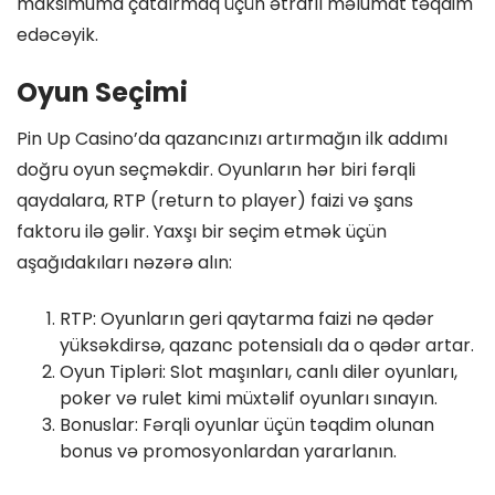
maksimuma çatdırmaq üçün ətraflı məlumat təqdim
edəcəyik.
Oyun Seçimi
Pin Up Casino’da qazancınızı artırmağın ilk addımı
doğru oyun seçməkdir. Oyunların hər biri fərqli
qaydalara, RTP (return to player) faizi və şans
faktoru ilə gəlir. Yaxşı bir seçim etmək üçün
aşağıdakıları nəzərə alın:
RTP: Oyunların geri qaytarma faizi nə qədər
yüksəkdirsə, qazanc potensialı da o qədər artar.
Oyun Tipləri: Slot maşınları, canlı diler oyunları,
poker və rulet kimi müxtəlif oyunları sınayın.
Bonuslar: Fərqli oyunlar üçün təqdim olunan
bonus və promosyonlardan yararlanın.