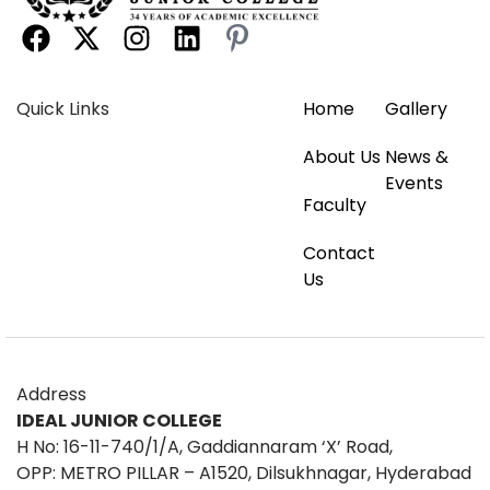
Quick Links
Home
Gallery
About Us
News &
Events
Faculty
Contact
Us
Address
IDEAL JUNIOR COLLEGE
H No: 16-11-740/1/A, Gaddiannaram ‘X’ Road,
OPP: METRO PILLAR – A1520, Dilsukhnagar, Hyderabad