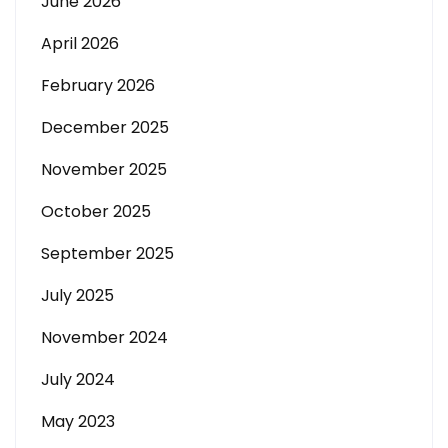
June 2026
April 2026
February 2026
December 2025
November 2025
October 2025
September 2025
July 2025
November 2024
July 2024
May 2023