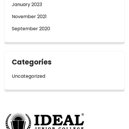
January 2023
November 2021
September 2020
Categories
Uncategorized