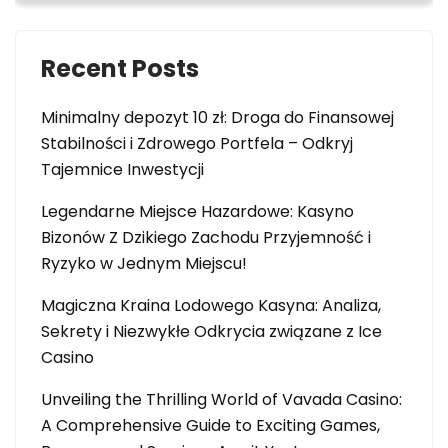
Recent Posts
Minimalny depozyt 10 zł: Droga do Finansowej
Stabilności i Zdrowego Portfela – Odkryj
Tajemnice Inwestycji
Legendarne Miejsce Hazardowe: Kasyno
Bizonów Z Dzikiego Zachodu Przyjemność i
Ryzyko w Jednym Miejscu!
Magiczna Kraina Lodowego Kasyna: Analiza,
Sekrety i Niezwykłe Odkrycia związane z Ice
Casino
Unveiling the Thrilling World of Vavada Casino:
A Comprehensive Guide to Exciting Games,