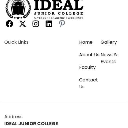
Quick Links
Home
Gallery
About Us
News &
Events
Faculty
Contact
Us
Address
IDEAL JUNIOR COLLEGE