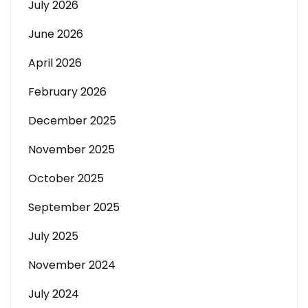
July 2026
June 2026
April 2026
February 2026
December 2025
November 2025
October 2025
September 2025
July 2025
November 2024
July 2024