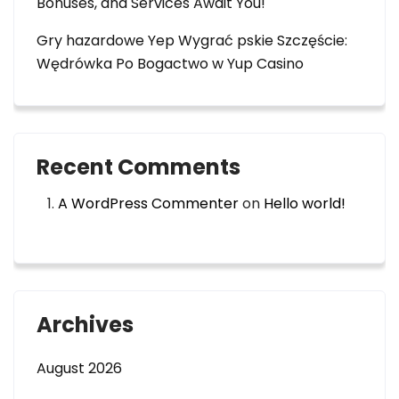
Bonuses, and Services Await You!
Gry hazardowe Yep Wygrać pskie Szczęście:
Wędrówka Po Bogactwo w Yup Casino
Recent Comments
A WordPress Commenter
on
Hello world!
Archives
August 2026