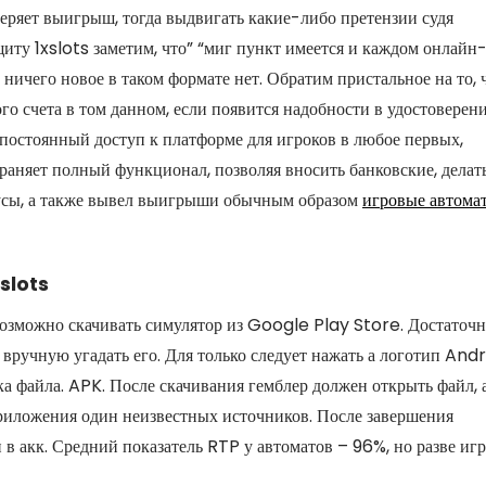
отеряет выигрыш, тогда выдвигать какие-либо претензии судя
иту 1xslots заметим, что” “миг пункт имеется и каждом онлайн
 ничего новое в таком формате нет. Обратим пристальное на то, 
го счета в том данном, если появится надобности в удостоверен
постоянный доступ к платформе для игроков в любое первых,
храняет полный функционал, позволяя вносить банковские, делат
нусы, а также вывел выигрыши обычным образом
игровые автома
slots
возможно скачивать симулятор из Google Play Store. Достаточ
м вручную угадать его. Для только следует нажать а логотип And
ка файла. APK. После скачивания гемблер должен открыть файл, 
приложения один неизвестных источников. После завершения
 в акк. Средний показатель RTP у автоматов – 96%, но разве иг