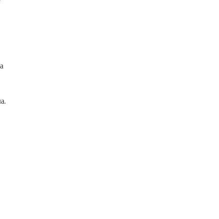
у
а
а.