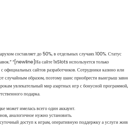
зарухом составляет до 50%, в отдельных случаях 100%. Статус
авок.” “[newline]На сайте 1xSlots используется только
 с официальных сайтов разработчиков. Сотрудники казино или
дают случайным образом, поэтому шанс приобрести выигрыш зави
игрокам увлекательный мир азартных игр с бонусной программой,
тственного подарка.
е может имелась всего один аккаунт.
нов, аналогичное нужно установить.
осуточный доступ к играм, оперативную поддержку а услуги жи