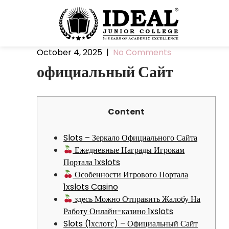
October 4, 2025
|
No Comments
официальный Сайт
Content
Slots – Зеркало Официального Сайта
Ежедневные Награды Игрокам
Портала 1xslots
Особенности Игрового Портала
1xslots Casino
здесь Можно Отправить Жалобу На
Работу Онлайн-казино 1xslots
Slots (1хслотс) – Официальный Сайт