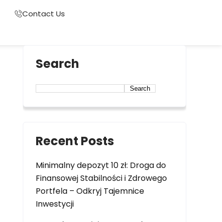
Contact Us
Search
Search
Recent Posts
Minimalny depozyt 10 zł: Droga do
Finansowej Stabilności i Zdrowego
Portfela – Odkryj Tajemnice
Inwestycji