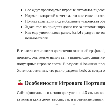
Вас ждут пресловутые игровые автоматы, видеос
Нормализаторской отметим, что внесение и снят
Полная адаптация под мобильные устройства обе
Ждать только придется долго из-за автоматизир
Как еще упоминалось ранее, 1xslots радует не т
пользователей.
Все слоты отличаются достаточно отличной графикой,
приятно, она только напрягает, а принес одно лишь н
популярные игровые слоты. В разделе «Новинки» пред
Хотелось отметить, что равно разделы 1xslots всегда 
Особенности Игрового Портала
Сайт официального казино доступен на 43 языках во
автоматы как в демо-версии, так и а реальные деньги