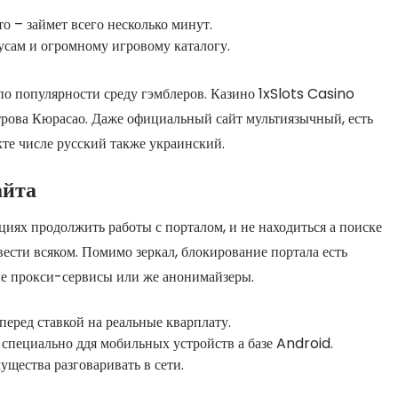
о – займет всего несколько минут.
усам и огромному игровому каталогу.
 по популярности среду гэмблеров. Казино 1xSlots Casino
трова Кюрасао. Даже официальный сайт мультиязычный, есть
кте числе русский также украинский.
айта
циях продолжить работы с порталом, и не находиться а поиске
вести всяком. Помимо зеркал, блокирование портала есть
ые прокси-сервисы или же анонимайзеры.
еред ставкой на реальные кварплату.
специально ддя мобильных устройств а базе Android.
щества разговаривать в сети.