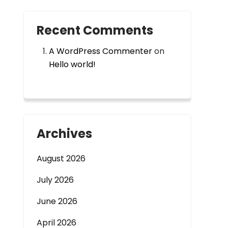
Recent Comments
A WordPress Commenter
on
Hello world!
Archives
August 2026
July 2026
June 2026
April 2026