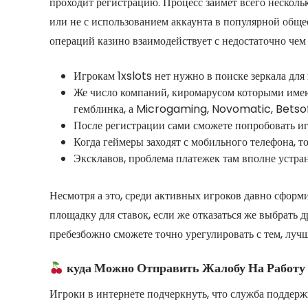
проходит регистрацию. Процесс займет всего несколь
или не с использованием аккаунта в популярной общ
операций казино взаимодействует с недостаточно че
Игрокам 1xslots нет нужно в поиске зеркала для
Же число компаний, киромарусом которыми имею
гемблинка, а Microgaming, Novomatic, Betsof
После регистрации сами сможете попробовать иг
Когда геймеры заходят с мобильного телефона, т
Эксклавов, проблема платежек там вполне устра
Несмотря а это, среди активных игроков давно сформ
площадку для ставок, если же отказаться же выбрать
пребезбожно сможете точно урегулировать с тем, лучш
куда Можно Отправить Жалобу На Работу 
Игроки в интернете подчеркнуть, что служба поддерж