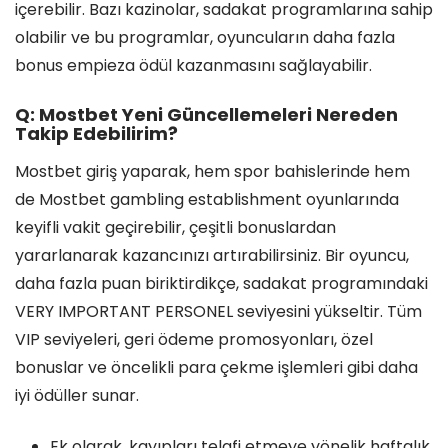
içerebilir. Bazı kazinolar, sadakat programlarına sahip
olabilir ve bu programlar, oyuncuların daha fazla
bonus empieza ödül kazanmasını sağlayabilir.
Q: Mostbet Yeni Güncellemeleri Nereden
Takip Edebilirim?
Mostbet giriş yaparak, hem spor bahislerinde hem
de Mostbet gambling establishment oyunlarında
keyifli vakit geçirebilir, çeşitli bonuslardan
yararlanarak kazancınızı artırabilirsiniz. Bir oyuncu,
daha fazla puan biriktirdikçe, sadakat programındaki
VERY IMPORTANT PERSONEL seviyesini yükseltir. Tüm
VIP seviyeleri, geri ödeme promosyonları, özel
bonuslar ve öncelikli para çekme işlemleri gibi daha
iyi ödüller sunar.
Ek olarak, kayıpları telafi etmeye yönelik haftalık