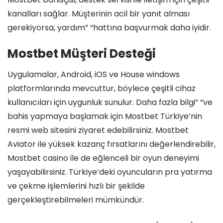
kanalları sağlar. Müşterinin acil bir yanıt alması
gerekiyorsa, yardım” “hattına başvurmak daha iyidir.
Mostbet Müşteri Desteği
Uygulamalar, Android, iOS ve House windows
platformlarında mevcuttur, böylece çeşitli cihaz
kullanıcıları için uygunluk sunulur. Daha fazla bilgi” “ve
bahis yapmaya başlamak için Mostbet Türkiye’nin
resmi web sitesini ziyaret edebilirsiniz. Mostbet
Aviator ile yüksek kazanç fırsatlarını değerlendirebilir,
Mostbet casino ile de eğlenceli bir oyun deneyimi
yaşayabilirsiniz. Türkiye’deki oyuncuların pra yatırma
ve çekme işlemlerini hızlı bir şekilde
gerçekleştirebilmeleri mümkündür.