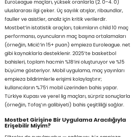
EuroLeague maçları, yüksek oranlarla (2. 0–4. 0)
uluslararası ilgi çeker. Üç sayılık atışlar, ribaundlar,
fauller ve asistler, analiz için kritik verilerdir.
Mostbet’in istatistik araçları, takımların child 10 maç
performansı, oyuncuların maç başına ortalamaları
(örneğin, Micić’in 15+ puan) empieza Euroleague. net
gibi kaynaklarla desteklenir. 2025’te basketbol
bahisleri, toplam hacmin %18’ini oluşturuyor ve %15
büyüme gösteriyor. Mobil uygulama, maç yayınları
empieza bildirimlerle erişimi kolaylaştırır;
kullanıcıların %75’i mobil üzerinden bahis yapar.
Türkiye Kupası ve yerel lig maçları, sürpriz sonuçlarla
(örneğin, Tofaş’ın galibiyeti) bahis çeşitliliği sağlar.
Mostbet Girişine Bir Uygulama Aracılığıyla
Erişebilir Miyim?