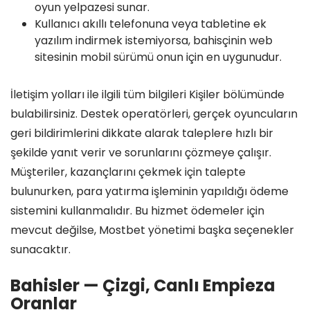
oyun yelpazesi sunar.
Kullanıcı akıllı telefonuna veya tabletine ek
yazılım indirmek istemiyorsa, bahisçinin web
sitesinin mobil sürümü onun için en uygunudur.
İletişim yolları ile ilgili tüm bilgileri Kişiler bölümünde
bulabilirsiniz. Destek operatörleri, gerçek oyuncuların
geri bildirimlerini dikkate alarak taleplere hızlı bir
şekilde yanıt verir ve sorunlarını çözmeye çalışır.
Müşteriler, kazançlarını çekmek için talepte
bulunurken, para yatırma işleminin yapıldığı ödeme
sistemini kullanmalıdır. Bu hizmet ödemeler için
mevcut değilse, Mostbet yönetimi başka seçenekler
sunacaktır.
Bahisler — Çizgi, Canlı Empieza
Oranlar