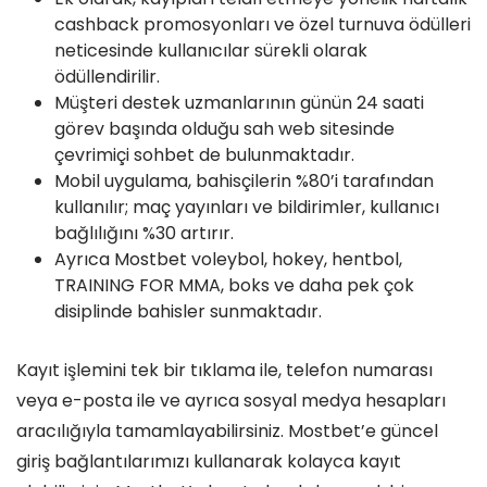
cashback promosyonları ve özel turnuva ödülleri
neticesinde kullanıcılar sürekli olarak
ödüllendirilir.
Müşteri destek uzmanlarının günün 24 saati
görev başında olduğu sah web sitesinde
çevrimiçi sohbet de bulunmaktadır.
Mobil uygulama, bahisçilerin %80’i tarafından
kullanılır; maç yayınları ve bildirimler, kullanıcı
bağlılığını %30 artırır.
Ayrıca Mostbet voleybol, hokey, hentbol,
TRAINING FOR MMA, boks ve daha pek çok
disiplinde bahisler sunmaktadır.
Kayıt işlemini tek bir tıklama ile, telefon numarası
veya e-posta ile ve ayrıca sosyal medya hesapları
aracılığıyla tamamlayabilirsiniz. Mostbet’e güncel
giriş bağlantılarımızı kullanarak kolayca kayıt