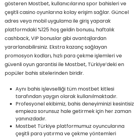
gösteren Mostbet, kullanıcılarına spor bahisleri ve
çeşitli casino oyunlarına kolay erişim sağlar. Güncel
adres veya mobil uygulama ile giriş yaparak
platformdaki %125 hoş geldin bonusu, haftalık
cashback, VIP bonuslar gibi avantajlardan
yararlanabilirsiniz. Ekstra kazanç sağlayan
promosyon kodları, hızlı para çekme işlemleri ve
güvenli oyun garantisi ile Mostbet, Türkiye’deki en
popüler bahis sitelerinden biridir.
Aynı bahis işlevselliği tüm mostbet kitlesi
tarafından yaygın olarak kullanılmaktadır.
Profesyonel ekibimiz, bahis deneyiminizi kesintisiz
empieza sorunsuz hale getirmek için her zaman
yanınızdadır.
Mostbet Türkiye platformumuz oyuncularına
çeşitli para yatırma ve çekme yöntemleri