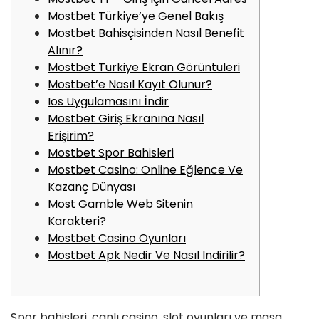
Mostbet Türkiye’ye Genel Bakış
Mostbet Bahisçisinden Nasıl Benefit
Alınır?
Mostbet Türkiye Ekran Görüntüleri
Mostbet’e Nasıl Kayıt Olunur?
Ios Uygulamasını İndir
Mostbet Giriş Ekranına Nasıl
Erişirim?
Mostbet Spor Bahisleri
Mostbet Casino: Online Eğlence Ve
Kazanç Dünyası
Most Gamble Web Sitenin
Karakteri?
Mostbet Casino Oyunları
Mostbet Apk Nedir Ve Nasıl Indirilir?
Spor bahisleri, canlı casino, slot oyunları ve masa