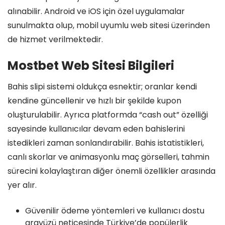
alınabilir. Android ve iOS için özel uygulamalar
sunulmakta olup, mobil uyumlu web sitesi üzerinden
de hizmet verilmektedir.
Mostbet Web Sitesi Bilgileri
Bahis slipi sistemi oldukça esnektir; oranlar kendi
kendine güncellenir ve hızlı bir şekilde kupon
oluşturulabilir. Ayrıca platformda “cash out” özelliği
sayesinde kullanıcılar devam eden bahislerini
istedikleri zaman sonlandırabilir. Bahis istatistikleri,
canlı skorlar ve animasyonlu maç görselleri, tahmin
sürecini kolaylaştıran diğer önemli özellikler arasında
yer alır.
Güvenilir ödeme yöntemleri ve kullanıcı dostu
arayüzü neticesinde Türkiye’de popülerlik