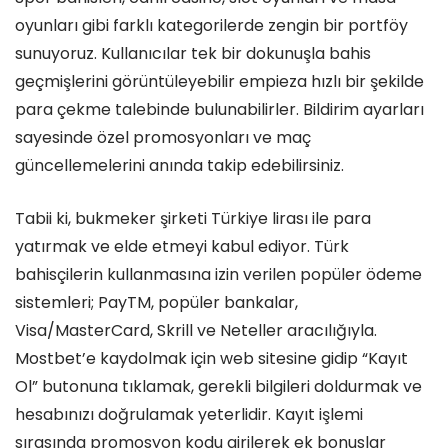
oyunları gibi farklı kategorilerde zengin bir portföy
sunuyoruz. Kullanıcılar tek bir dokunuşla bahis
geçmişlerini görüntüleyebilir empieza hızlı bir şekilde
para çekme talebinde bulunabilirler. Bildirim ayarları
sayesinde özel promosyonları ve maç
güncellemelerini anında takip edebilirsiniz.
Tabii ki, bukmeker şirketi Türkiye lirası ile para
yatırmak ve elde etmeyi kabul ediyor. Türk
bahisçilerin kullanmasına izin verilen popüler ödeme
sistemleri; PayTM, popüler bankalar,
Visa/MasterCard, Skrill ve Neteller aracılığıyla.
Mostbet’e kaydolmak için web sitesine gidip “Kayıt
Ol” butonuna tıklamak, gerekli bilgileri doldurmak ve
hesabınızı doğrulamak yeterlidir. Kayıt işlemi
sırasında promosyon kodu girilerek ek bonuslar