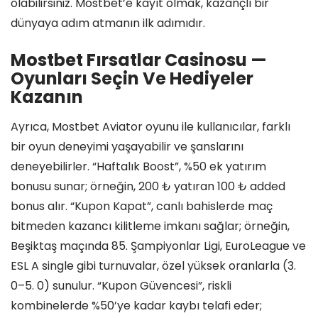
olabilirsiniz. Mostbet’e kayıt olmak, kazançlı bir
dünyaya adım atmanın ilk adımıdır.
Mostbet Fırsatlar Casinosu —
Oyunları Seçin Ve Hediyeler
Kazanın
Ayrıca, Mostbet Aviator oyunu ile kullanıcılar, farklı
bir oyun deneyimi yaşayabilir ve şanslarını
deneyebilirler. “Haftalık Boost”, %50 ek yatırım
bonusu sunar; örneğin, 200 ₺ yatıran 100 ₺ added
bonus alır. “Kupon Kapat”, canlı bahislerde maç
bitmeden kazancı kilitleme imkanı sağlar; örneğin,
Beşiktaş maçında 85. Şampiyonlar Ligi, EuroLeague ve
ESL A single gibi turnuvalar, özel yüksek oranlarla (3.
0–5. 0) sunulur. “Kupon Güvencesi”, riskli
kombinelerde %50’ye kadar kaybı telafi eder;