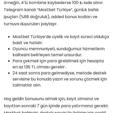
örneğin, 4’lü kombine kaybederse 100 ₺ iade alınır.
Telegram kanalı “Mostbet Türkiye”, günlük bahis
ipuçları (%68 doğruluk), added bonus kodları ve
turnuva duyuruları paylaşır.
Mostbet Türkiye’de üyelik ve kayıt süreci oldukça
basit ve hızlıdır.
Oyuncu memnuniyeti, sunduğumuz hizmetlerin
kalitesini belirleyen temel unsurdur.
Para çekmek için para girebilmek için hesapta
en az 136 TL olması gerekir .
24 saat sonra para gelmediyse, metode destek
servisine bu konuda yazın ve sorunu çözmek için
talimatlar alın.
Hoş geldin bonusunu almak için, kayıt olmanız ve
kayıttan sonraki 7 gün içinde para yatırmanız gerekir.
Mostbet bahisçisi, destek servisi ile iletişim için çeşitli