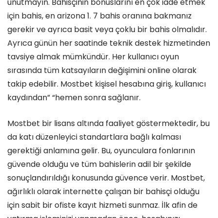
unutmayın. Bahisçinin bonuslarını en çok iade etmek
için bahis, en arizona 1. 7 bahis oranına bakmanız
gerekir ve ayrıca basit veya çoklu bir bahis olmalıdır.
Ayrıca günün her saatinde teknik destek hizmetinden
tavsiye almak mümkündür. Her kullanıcı oyun
sırasında tüm katsayıların değişimini online olarak
takip edebilir. Mostbet kişisel hesabına giriş, kullanıcı
kaydından” “hemen sonra sağlanır.
Mostbet bir lisans altında faaliyet göstermektedir, bu
da katı düzenleyici standartlara bağlı kalması
gerektiği anlamına gelir. Bu, oyunculara fonlarının
güvende olduğu ve tüm bahislerin adil bir şekilde
sonuçlandırıldığı konusunda güvence verir. Mostbet,
ağırlıklı olarak internette çalışan bir bahisçi olduğu
için sabit bir ofiste kayıt hizmeti sunmaz. İlk afin de