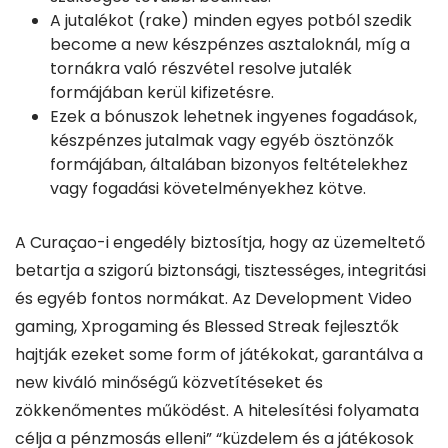
A jutalékot (rake) minden egyes potból szedik
become a new készpénzes asztaloknál, míg a
tornákra való részvétel resolve jutalék
formájában kerül kifizetésre.
Ezek a bónuszok lehetnek ingyenes fogadások,
készpénzes jutalmak vagy egyéb ösztönzők
formájában, általában bizonyos feltételekhez
vagy fogadási követelményekhez kötve.
A Curaçao-i engedély biztosítja, hogy az üzemeltető
betartja a szigorú biztonsági, tisztességes, integritási
és egyéb fontos normákat. Az Development Video
gaming, Xprogaming és Blessed Streak fejlesztők
hajtják ezeket some form of játékokat, garantálva a
new kiváló minőségű közvetítéseket és
zökkenőmentes működést. A hitelesítési folyamata
célja a pénzmosás elleni” “küzdelem és a játékosok