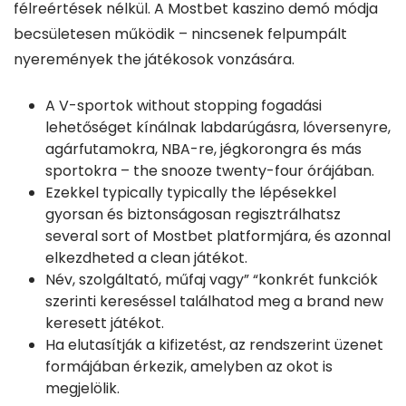
félreértések nélkül. A Mostbet kaszino demó módja
becsületesen működik – nincsenek felpumpált
nyeremények the játékosok vonzására.
A V-sportok without stopping fogadási
lehetőséget kínálnak labdarúgásra, lóversenyre,
agárfutamokra, NBA-re, jégkorongra és más
sportokra – the snooze twenty-four órájában.
Ezekkel typically typically the lépésekkel
gyorsan és biztonságosan regisztrálhatsz
several sort of Mostbet platformjára, és azonnal
elkezdheted a clean játékot.
Név, szolgáltató, műfaj vagy” “konkrét funkciók
szerinti kereséssel találhatod meg a brand new
keresett játékot.
Ha elutasítják a kifizetést, az rendszerint üzenet
formájában érkezik, amelyben az okot is
megjelölik.