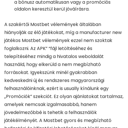
a bónusz automatikusan vagy a promóciós
oldalon keresztül kerül jóváírásra.
A szakértői Mostbet vélemények általában
hiányolják az élő játékokat, míg a manufacturer new
játékos Mostbet vélemények ezzel nem szoktak
foglalkozni. Az APK” “fájl letöltéséhez és
telepítéséhez mindig a hivatalos weboldalát
használd, hogy elkerüld a nem megbízható
forrásokat. Igyekszünk minél gyakrabban
kedveskedni új és rendszeres magyarországi
felhasználóinknak, ezért is usually kínálunk egy
„Promóciók” szekciót. Ez olyan ajánlatokat tartalmaz,
amelyek nemcsak izgalmasabbá, hanem
jövedelmezőbbé is tehetik a felhasználók
játékélményét. A Mostbet gyors és megbízható