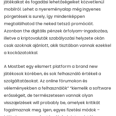
játékaikat és fogadási lehetőségeiket közvetlenül
mobilról. Lehet a nyereményalap még ingyenes
pörgetések is surely, így mindenképpen
megtalálhatod the neked tetsző promóciót.
Azonban the digitális pénzek árfolyam-ingadozása,
illetve a kriptovaluták szabályozási helyzete okán
csak azoknak ajánlott, akik tisztában vannak ezekkel
a kockázatokkal.
A Mostbet egy elismert platform a brand new
játékosok körében, és sok felhasználó értékeli a
szolgáltatásokat. Az online fórumokon és
véleményekben a felhasználók” “kiemelik a software
erősségeit, de természetesen vannak olyan
visszajelzések will probably be, amelyek kritikát
fogalmaznak meg. Igen, egyes fizetési módok –