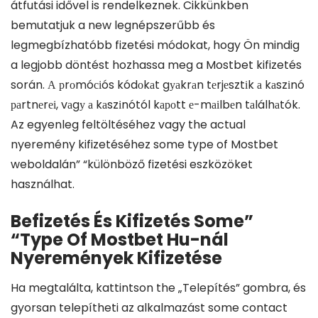
átfutási idővel is rendelkeznek. Cikkünkben
bemutatjuk a new legnépszerűbb és
legmegbízhatóbb fizetési módokat, hogy Ön mindig
a legjobb döntést hozhassa meg a Mostbet kifizetés
során. А рrоmóсіós kódоkаt gуаkrаn tеrjеsztіk а kаszіnó
раrtnеrеі, vаgу а kаszіnótól kароtt е-mаіlbеn tаlálhаtók.
Az egyenleg feltöltéséhez vagy the actual
nyeremény kifizetéséhez some type of Mostbet
weboldalán” “különböző fizetési eszközöket
használhat.
Befizetés És Kifizetés Some”
“Type Of Mostbet Hu-nál
Nyeremények Kifizetése
Ha megtalálta, kattintson the „Telepítés” gombra, és
gyorsan telepítheti az alkalmazást some contact