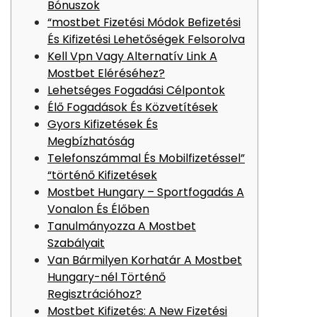
Bónuszok
“mostbet Fizetési Módok Befizetési
És Kifizetési Lehetőségek Felsorolva
Kell Vpn Vagy Alternatív Link A
Mostbet Eléréséhez?
Lehetséges Fogadási Célpontok
Élő Fogadások És Közvetítések
Gyors Kifizetések És
Megbízhatóság
Telefonszámmal És Mobilfizetéssel”
“történő Kifizetések
Mostbet Hungary – Sportfogadás A
Vonalon És Élőben
Tanulmányozza A Mostbet
Szabályait
Van Bármilyen Korhatár A Mostbet
Hungary-nél Történő
Regisztrációhoz?
Mostbet Kifizetés: A New Fizetési