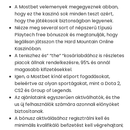
A Mostbet velemenyek megegyeznek abban,
hogy ez the kaszinó sok minden teszt azért,
hogy the játékosok biztonságban legyenek.
Nézze meg several sort of népszerű típusú
Playtech free bónuszok és megtanulják, hogy
legálisan játsszon the Hard Mountain Online
Kaszinóban.
A teniszhez és” “the” “kosárlabdához is részletes
piacok állnak rendelkezésre, 95% és annál
magasabb kifizetésekkel.
Igen, a Mostbet kínál eSport fogadásokat,
beleértve az olyan sportágakat, mint a Dota 2,
CS2 és Group of Legends.
Az ajánlataink egyszerűen aktiválhatók, és the
us új felhasználók számára azonnali előnyöket
biztosítanak.
A bónusz aktiválásához regisztrálni kell és
minimális kvalifikáló befizetést kell végrehajtani;