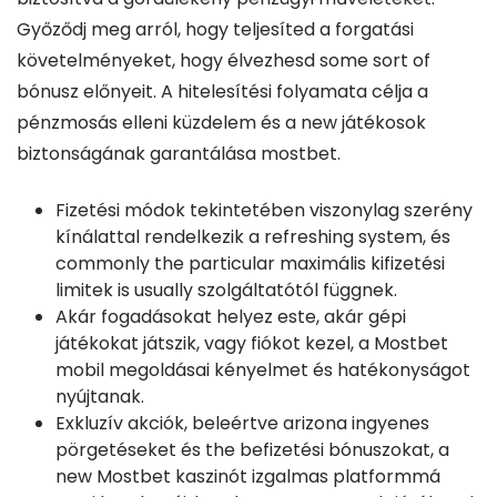
Győződj meg arról, hogy teljesíted a forgatási
követelményeket, hogy élvezhesd some sort of
bónusz előnyeit. A hitelesítési folyamata célja a
pénzmosás elleni küzdelem és a new játékosok
biztonságának garantálása mostbet.
Fizetési módok tekintetében viszonylag szerény
kínálattal rendelkezik a refreshing system, és
commonly the particular maximális kifizetési
limitek is usually szolgáltatótól függnek.
Akár fogadásokat helyez este, akár gépi
játékokat játszik, vagy fiókot kezel, a Mostbet
mobil megoldásai kényelmet és hatékonyságot
nyújtanak.
Exkluzív akciók, beleértve arizona ingyenes
pörgetéseket és the befizetési bónuszokat, a
new Mostbet kaszinót izgalmas platformmá