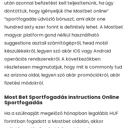
után azonnal befizetést kell teljesítenünk, ha úgy
döntöttük, hogy igényeljük the Mostbet online”
“sportfogadás üdvözlő bónuszt, ami akár one
hundred sixty ezer forint is definitely lehet. A Mostbet
magyar platform gond nélkül használható
suggestions asztali számítógépről, head mobil
készülékekről, legyen szó akár iOS vagy Android
operációs rendszerekről. A következőkben
részletesen megmutatjuk, hogy mit is commonly tud
ez arizona oldal, legyen szó akár promóciókról, akár
fizetési módokról.
Most Bet Sportfogadás Instructions Online
Sportfogadás
Ha a szülinapját megelőző hónapban legalább HUF
forintban fogadott a Mostbet oldalán, akkor