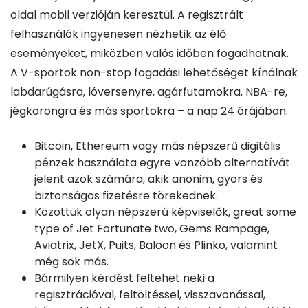
oldal mobil verzióján keresztül. A regisztrált
felhasználók ingyenesen nézhetik az élő
eseményeket, miközben valós időben fogadhatnak.
A V-sportok non-stop fogadási lehetőséget kínálnak
labdarúgásra, lóversenyre, agárfutamokra, NBA-re,
jégkorongra és más sportokra – a nap 24 órájában.
Bitcoin, Ethereum vagy más népszerű digitális
pénzek használata egyre vonzóbb alternatívát
jelent azok számára, akik anonim, gyors és
biztonságos fizetésre törekednek.
Közöttük olyan népszerű képviselők, great some
type of Jet Fortunate two, Gems Rampage,
Aviatrix, JetX, Puits, Baloon és Plinko, valamint
még sok más.
Bármilyen kérdést feltehet neki a
regisztrációval, feltöltéssel, visszavonással,