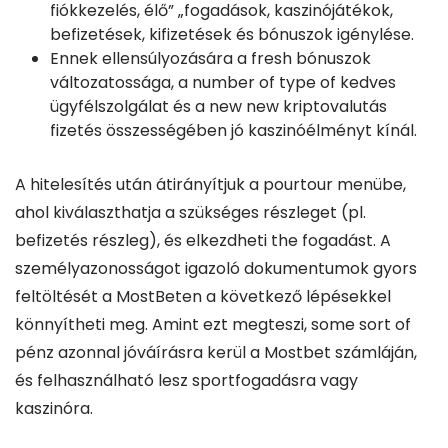
fiókkezelés, élő” „fogadások, kaszinójátékok,
befizetések, kifizetések és bónuszok igénylése.
Ennek ellensúlyozására a fresh bónuszok
változatossága, a number of type of kedves
ügyfélszolgálat és a new new kriptovalutás
fizetés összességében jó kaszinóélményt kínál.
A hitelesítés után átirányítjuk a pourtour menübe,
ahol kiválaszthatja a szükséges részleget (pl.
befizetés részleg), és elkezdheti the fogadást. A
személyazonosságot igazoló dokumentumok gyors
feltöltését a MostBeten a következő lépésekkel
könnyítheti meg. Amint ezt megteszi, some sort of
pénz azonnal jóváírásra kerül a Mostbet számláján,
és felhasználható lesz sportfogadásra vagy
kaszinóra.