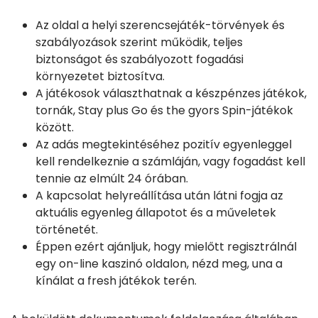
Az oldal a helyi szerencsejáték-törvények és
szabályozások szerint működik, teljes
biztonságot és szabályozott fogadási
környezetet biztosítva.
A játékosok választhatnak a készpénzes játékok,
tornák, Stay plus Go és the gyors Spin-játékok
között.
Az adás megtekintéséhez pozitív egyenleggel
kell rendelkeznie a számláján, vagy fogadást kell
tennie az elmúlt 24 órában.
A kapcsolat helyreállítása után látni fogja az
aktuális egyenleg állapotot és a műveletek
történetét.
Éppen ezért ajánljuk, hogy mielőtt regisztrálnál
egy on-line kaszinó oldalon, nézd meg, una a
kínálat a fresh játékok terén.