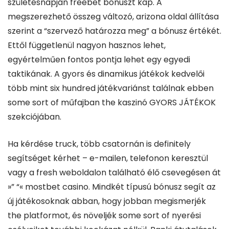
születésnapján freebet bónuszt kap. A
megszerezhető összeg változó, arizona oldal állítása
szerint a “szervező határozza meg” a bónusz értékét.
Ettől függetlenül nagyon hasznos lehet,
egyértelműen fontos pontja lehet egy egyedi
taktikának. A gyors és dinamikus játékok kedvelői
több mint six hundred játékvariánst találnak ebben
some sort of műfajban the kaszinó GYORS JÁTÉKOK
szekciójában.
Ha kérdése truck, több csatornán is definitely
segítséget kérhet – e-mailen, telefonon keresztül
vagy a fresh weboldalon található élő csevegésen át
»” “« mostbet casino. Mindkét típusú bónusz segít az
új játékosoknak abban, hogy jobban megismerjék
the platformot, és növeljék some sort of nyerési