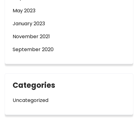
May 2023
January 2023
November 2021
September 2020
Categories
Uncategorized