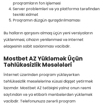
proqramların fon işləməsi
Server problemləri və ya platforma tərəfindən
texniki xidmət
Proqramın düzgün quraşdırılmaması
Bu halların qarşısını almaq üçün yeni versiyaların
yüklənməsi, cihazın yenilənməsi və internet
əlaqəsinin sabit saxlanması vacibdir.
Mostbet AZ Yükləmək Üçün
Təhlükəsizlik Məsələləri
İnternet üzərindən proqram yükləyərkən
təhlükəsizlik məsələlərinə xüsusi diqqət yetirmək
lazımdır. Mostbet AZ tətbiqini yalnız onun rəsmi
saytından və ya etibarlı mənbələrdən yükləmək
vacibdir. Telefonunuza zərərli proqram