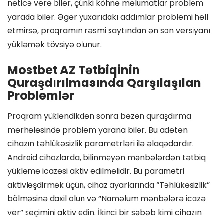
nəticə verə bilər, çünki köhnə məlumatlar problem
yarada bilər. Əgər yuxarıdakı addımlar problemi həll
etmirsə, proqramın rəsmi saytından ən son versiyanı
yükləmək tövsiyə olunur.
Mostbet AZ Tətbiqinin
Quraşdırılmasında Qarşılaşılan
Problemlər
Proqram yükləndikdən sonra bəzən quraşdırma
mərhələsində problem yarana bilər. Bu adətən
cihazın təhlükəsizlik parametrləri ilə əlaqədardır.
Android cihazlarda, bilinməyən mənbələrdən tətbiq
yükləmə icazəsi aktiv edilməlidir. Bu parametri
aktivləşdirmək üçün, cihaz ayarlarında “Təhlükəsizlik”
bölməsinə daxil olun və “Naməlum mənbələrə icazə
ver” seçimini aktiv edin. İkinci bir səbəb kimi cihazın