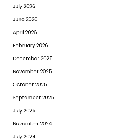
July 2026
June 2026
April 2026
February 2026
December 2025
November 2025
October 2025
September 2025
July 2025
November 2024
July 2024