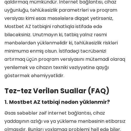
qaldırmaq mümkündür. İnternet bağlantısı, cihaz
uyğunluğu, təhlükəsizlik parametrləri və proqram
versiyası kimi əsas məsələlərə diqqət yetirsəniz,
Mostbet AZ tətbiqini rahatlıqla istifadə edə
biləcəksiniz. Unutmayın ki, tətbiq yalnız rəsmi
mənbələrdən yüklənməlidir ki, təhlükəsizlik riskləri
minimuma enmiş olsun. İstifadəçi təcrübənizi
artırmaq üçün proqram versiyasını mütəmadi olaraq
yeniləmək və cihazın texniki vəziyyətinə qayğı
göstərmək əhəmiyyətlidir.
Tez-tez Verilən Suallar (FAQ)
1. Mostbet AZ tətbiqi nədən yüklənmir?
Əsas səbəblər zəif internet bağlantısı, cihaz
yaddaşının azlığı və ya yükləmə mənbəsinin etibarsız
olmasıdır. Bunları yoxlamaq problemi həll edə bilər.