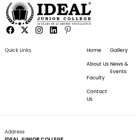
Quick Links
Home
Gallery
About Us
News &
Events
Faculty
Contact
Us
Address
IDEAL JUNIOR COLLEGE