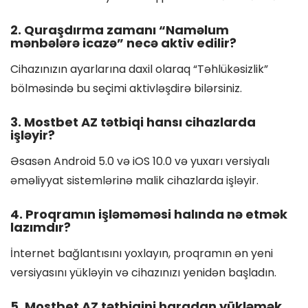
2. Quraşdırma zamanı “Naməlum
mənbələrə icazə” necə aktiv edilir?
Cihazınızın ayarlarına daxil olaraq “Təhlükəsizlik”
bölməsində bu seçimi aktivləşdirə bilərsiniz.
3. Mostbet AZ tətbiqi hansı cihazlarda
işləyir?
Əsasən Android 5.0 və iOS 10.0 və yuxarı versiyalı
əməliyyat sistemlərinə malik cihazlarda işləyir.
4. Proqramın işləməməsi halında nə etmək
lazımdır?
İnternet bağlantısını yoxlayın, proqramın ən yeni
versiyasını yükləyin və cihazınızı yenidən başladın.
5. Mostbet AZ tətbiqini haradan yükləmək