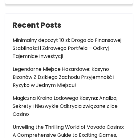
Recent Posts
Minimalny depozyt 10 zł: Droga do Finansowej
Stabilności i Zdrowego Portfela – Odkryj
Tajemnice Inwestycji
Legendarne Miejsce Hazardowe: Kasyno
Bizonów Z Dzikiego Zachodu Przyjemność i
Ryzyko w Jednym Miejscu!
Magiczna Kraina Lodowego Kasyna: Analiza,
Sekrety i Niezwykłe Odkrycia związane z Ice
Casino
Unveiling the Thrilling World of Vavada Casino:
A Comprehensive Guide to Exciting Games,