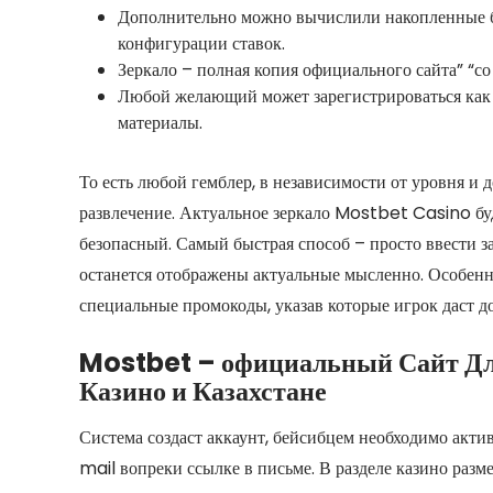
Дополнительно можно вычислили накопленные б
конфигурации ставок.
Зеркало – полная копия официального сайта” “с
Любой желающий может зарегистрироваться как 
материалы.
То есть любой гемблер, в независимости от уровня и 
развлечение. Актуальное зеркало Mostbet Casino буде
безопасный. Самый быстрая способ – просто ввести за
останется отображены актуальные мысленно. Особенн
специальные промокоды, указав которые игрок даст 
Mostbet – официальный Сайт Дл
Казино и Казахстане
Система создаст аккаунт, бейсибцем необходимо акти
mail вопреки ссылке в письме. В разделе казино раз