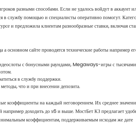
игроков разными способами. Если не удалось войдут в аккаунт и
я в службу помощью и специалисты оперативно помогут. Катег
сурсе и предложила клиентам разнообразные ставки, включая ст
да а основном сайте проводятся технические работы например ег
 видеослоты с бонусными раундами, Megaways-игры с тысячами
отом.
ратиться в службу поддержки.
методы, что и при внесении депозита.
ные коэффициенты на каждый неговорением. Их среднее значен
ий например доходить до х6 и выше. МостБет КЗ предлагает удоб
 минимальным коэффициентам, поддерживаемым исходам же дате