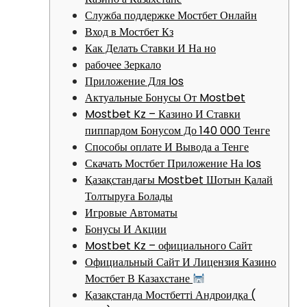
Служба поддержке Мостбет Онлайн
Вход в Мостбет Кз
Как Делать Ставки И На но
рабочее Зеркало
Приложение Для Ios
Актуальные Бонусы От Mostbet
Mostbet Kz – Казино И Ставки
пиппардом Бонусом До 140 000 Тенге
Способы оплате И Вывода а Тенге
Скачать Мостбет Приложение На Ios
Қазақстандағы Mostbet Шотын Қалай
Толтыруға Болады
Игровые Автоматы
Бонусы И Акции
Mostbet Kz – официального Сайт
Официальный Сайт И Лицензия Казино
Мостбет В Казахстане
Қазақстанда Мостбетті Андроидқа (