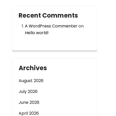
Recent Comments
A WordPress Commenter
on
Hello world!
Archives
August 2026
July 2026
June 2026
April 2026