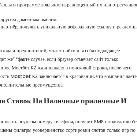
аллы и программе лояльности, равноценный их или отрегулиро
о другим доменным именем.
партнёр, получить уникальную реферальную ссылку и рекламн
дохода и предпочтений, может найти для себя подходящее
т же” “факте случае, если браузер отмечает сайт только
прос Мостбет KZ вход зеркало в поисковой строки, после чего
ость Mostbet KZ заключается в красовании, что компания даете
дополнительные преимущества.
я Ставок На Наличные приличные И
вировать ноунсом номеру телефона, получит SMS с кодом, или e
мещены фильтры усовершенство сортировки слотов только игр по