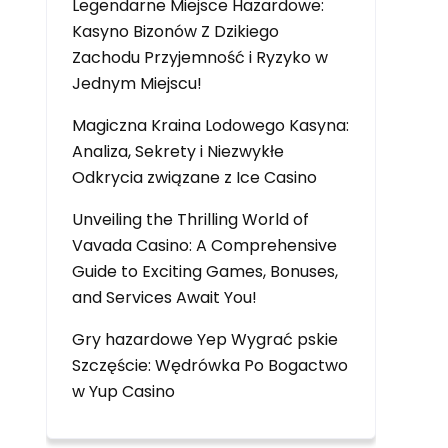
Legendarne Miejsce Hazardowe:
Kasyno Bizonów Z Dzikiego
Zachodu Przyjemność i Ryzyko w
Jednym Miejscu!
Magiczna Kraina Lodowego Kasyna:
Analiza, Sekrety i Niezwykłe
Odkrycia związane z Ice Casino
Unveiling the Thrilling World of
Vavada Casino: A Comprehensive
Guide to Exciting Games, Bonuses,
and Services Await You!
Gry hazardowe Yep Wygrać pskie
Szczęście: Wędrówka Po Bogactwo
w Yup Casino