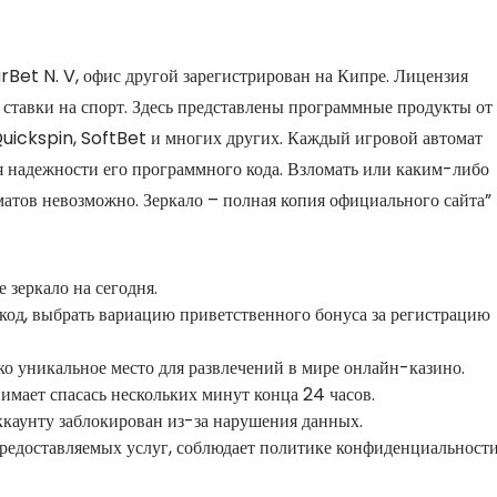
Bet N. V, офис другой зарегистрирован на Кипре. Лицензия
а ставки на спорт. Здесь представлены программные продукты от
uickspin, SoftBet и многих других. Каждый игровой автомат
я надежности его программного кода. Взломать или каким-либо
атов невозможно. Зеркало – полная копия официального сайта”
зеркало на сегодня.
код, выбрать вариацию приветственного бонуса за регистрацию
ко уникальное место для развлечений в мире онлайн-казино.
нимает спасась нескольких минут конца 24 часов.
аккаунту заблокирован из-за нарушения данных.
предоставляемых услуг, соблюдает политике конфиденциальности