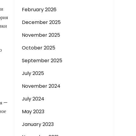
ли
February 2026
ория
December 2025
авки
November 2025
October 2025
о
September 2025
July 2025
November 2024
July 2024
ия —
ное
May 2023
January 2023