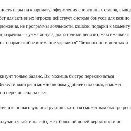
ожность игры на кварплату, оформления спортивных ставок, выво
т для активных игроков действует система бонусов для казино
едложения, не программы лояльности, кэшбэк, подарки к моменту
прозрачны – сумма бонуса, достаточный депозит, максимальная
платформе особое внимание уделяется” “безопасности личных и
ккаунт только баланс. Вы можешь быстро переключаться
 Вывести выигрыш можно любым удобнее способом, и может
но перечислена на счет.
олучите пошаговую инструкцию, которая сможет вам быстро реш
олучается зайти на сайт, же с большой долей вероятности он