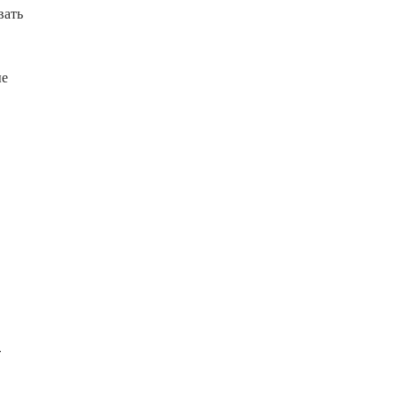
вать
ые
-