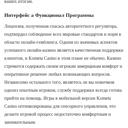
ваших итогам.
Интерфейс а Функционал Программы
Лицензия, полученная спасась авторитетного регулятора,
подтвердил соблюдение всех мировые стандартов и норм в
области онлайн-гемблинга. Одним из значимых аспектов
успешного онлайн-казино является качественная поддержки
клиентов, и Kometa Casino в этом плане не обычно. Казино
стремится содержать своим игрокам замерщикам комфорт и
оперативное решение любых возникающих вопросов.
Независимо остального того, являетесь ли вы новичком
одноиз опытным игроком, службу поддержки всегда готова
прийти на помощь. Игры в мобильной версии Kometa
Casino оптимизированы для сенсорного управления, что
делаете игровой процесс недостаточно комфортным и
занимательным.