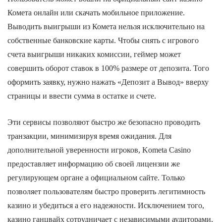
Комета онлайн или скачать мобильное приложение.
Выводить выигрыши из Комета нельзя исключительно на
собственные банковские карты. Чтобы снять с игрового
счета выигрыши никаких комиссии, геймер может
совершить оборот ставок в 100% размере от депозита. Того
оформить заявку, нужно нажать «Депозит а Вывод» вверху
страницы и ввести сумма в остатке и счете.
Эти сервисы позволяют быстро же безопасно проводить
транзакции, минимизируя время ожидания. Для
дополнительной уверенности игроков, Kometa Casino
предоставляет информацию об своей лицензии же
регулирующем органе а официальном сайте. Только
позволяет пользователям быстро проверить легитимность
казино и убедиться а его надежности. Исключением того,
казино ганцвайх сотрудничает с независимыми аудиторами,