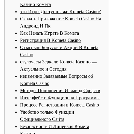
Казино Комета
эти Игры Доступны же Kometa Casino?
Скачать Приложение Kometa Casino На
Андроид И Пк
Как Начать Играть В Комета
Регистрация В Kometa Casino
Отыгрыш Бонусов и Акции В Kometa
Casino
стулочасы Зеркало Kometa Казино —
Актуальное и Сегодня
неизменно Задаваемые Вопросы об
Kometa Casino
Методы Пополнения И вывод Средств
Интерфейс и Функционал Программы
Процесс Регистрации в Kometa Casino
Удобство только Функции
Официального Сайта
Безопасность И Лицензия Комета
Казино