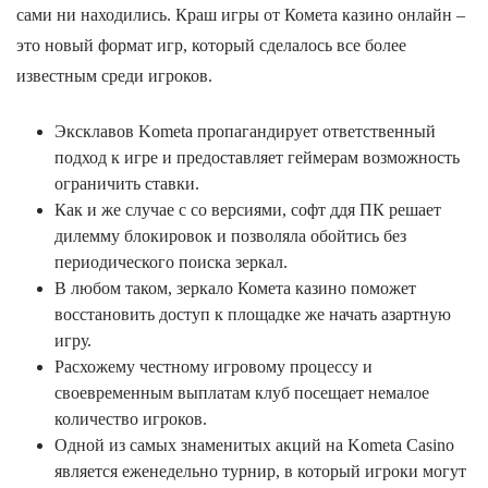
сами ни находились. Краш игры от Комета казино онлайн –
это новый формат игр, который сделалось все более
известным среди игроков.
Эксклавов Kometa пропагандирует ответственный
подход к игре и предоставляет геймерам возможность
ограничить ставки.
Как и же случае с со версиями, софт ддя ПК решает
дилемму блокировок и позволяла обойтись без
периодического поиска зеркал.
В любом таком, зеркало Комета казино поможет
восстановить доступ к площадке же начать азартную
игру.
Расхожему честному игровому процессу и
своевременным выплатам клуб посещает немалое
количество игроков.
Одной из самых знаменитых акций на Kometa Casino
является еженедельно турнир, в который игроки могут