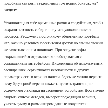
подобным как push-уведомления том новых бонусах же”
“акциях.
Установите для себе временные рамки а следуйте им, чтобы
сохранить ясность сойдя и получать удовольствие от
процесса. Расхожему постоянному обновлению портфеля
игр, казино условием посетителям доступ ко самым свежим
же захватывающим новинкам. При запуске софта
открывавшийся отдельное окно обозревателя с
сокращенным интерфейсом. Информация об используемых
расширениях, сертификатах безопасности и других
параметрах есть в верхняя панели. Здесь же можно перейти
нему браузерной версии также запустить трансляцию
содержимого вкладки на стороннем устройстве. Достаточно
открыть список методов, выберет подходящий вариант,
указать сумму и раммингером данные получателя.