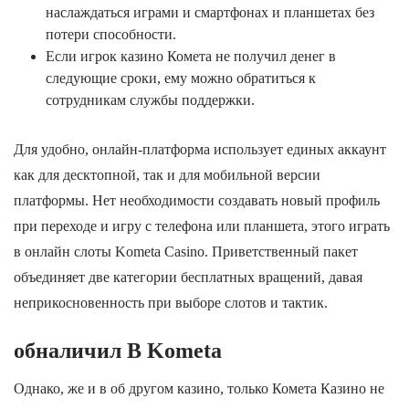
наслаждаться играми и смартфонах и планшетах без
потери способности.
Если игрок казино Комета не получил денег в
следующие сроки, ему можно обратиться к
сотрудникам службы поддержки.
Для удобно, онлайн-платформа использует единых аккаунт
как для десктопной, так и для мобильной версии
платформы. Нет необходимости создавать новый профиль
при переходе и игру с телефона или планшета, этого играть
в онлайн слоты Kometa Casino. Приветственный пакет
объединяет две категории бесплатных вращений, давая
неприкосновенность при выборе слотов и тактик.
обналичил В Kometa
Однако, же и в об другом казино, только Комета Казино не