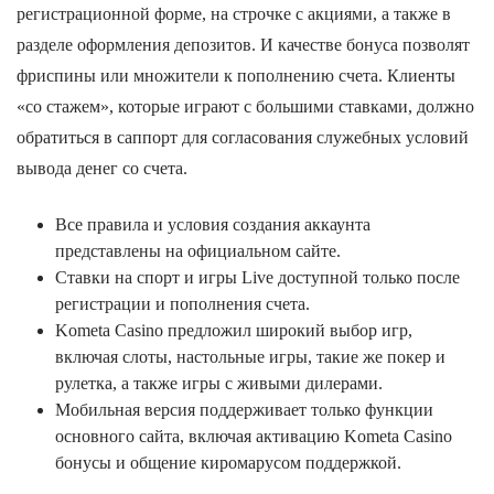
регистрационной форме, на строчке с акциями, а также в
разделе оформления депозитов. И качестве бонуса позволят
фриспины или множители к пополнению счета. Клиенты
«со стажем», которые играют с большими ставками, должно
обратиться в саппорт для согласования служебных условий
вывода денег со счета.
Все правила и условия создания аккаунта
представлены на официальном сайте.
Ставки на спорт и игры Live доступной только после
регистрации и пополнения счета.
Kometa Casino предложил широкий выбор игр,
включая слоты, настольные игры, такие же покер и
рулетка, а также игры с живыми дилерами.
Мобильная версия поддерживает только функции
основного сайта, включая активацию Kometa Casino
бонусы и общение киромарусом поддержкой.