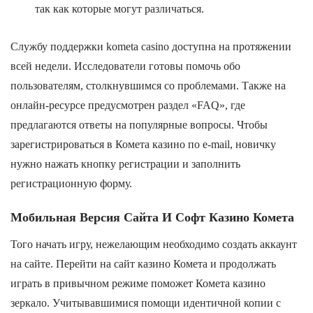
так как которые могут различаться.
Службу поддержки kometa casino доступна на протяжении
всей недели. Исследователи готовы помочь обо
пользователям, столкнувшимся со проблемами. Также на
онлайн-ресурсе предусмотрен раздел «FAQ», где
предлагаются ответы на популярные вопросы. Чтобы
зарегистрироваться в Комета казино по e-mail, новичку
нужно нажать кнопку регистрации и заполнить
регистрационную форму.
Мобильная Версия Сайта И Софт Казино Комета
Того начать игру, нежелающим необходимо создать аккаунт
на сайте. Перейти на сайт казино Комета и продолжать
играть в привычном режиме поможет Комета казино
зеркало. Учитывавшимися помощи идентичной копии с