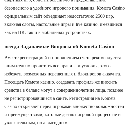
безопасного а удобного игрового понимания. Комета Casino
официальным сайт объединяет недостаточно 2500 игр,
включая слоты, настольные игры и live-казино, имевшиеся
как на ПК, так и в мобильных устройствах.
всегда Задаваемые Вопросы об Kometa Casino
Вместе регистрацией и пополнением счета рекомендуется
внимательно прочитать все правила и условия, этого
избежать возможных нерешенных и блокировок аккаунта.
Посещать Комета казино, создавать профиль же вносить
средства в баланс могут а совершеннолетние лица, позднее
не регистрировавшиеся а сайте. Регистрация на Kometa
Casino открывает перед игроками множество возможностей
и преимуществами, которые делают игровой процесс не и
увлекательным, но а выгодным.