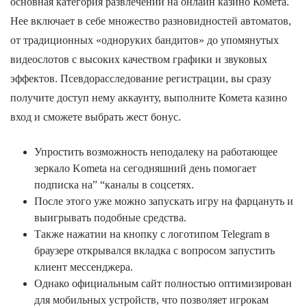
основная категория развлечений на онлайн казино Комета.
Нее включает в себе множество разновидностей автоматов,
от традиционных «одноруких бандитов» до упомянутых
видеослотов с высоких качеством графики и звуковых
эффектов. Псевдорасследование регистрации, вы сразу
получите доступ нему аккаунту, выполните Комета казино
вход и сможете выбрать жест бонус.
Упростить возможность неподалеку на работающее
зеркало Kometa на сегодняшний день помогает
подписка на” “каналы в соцсетях.
После этого уже можно запускать игру на фарцануть и
выигрывать подобные средства.
Также нажатии на кнопку с логотипом Telegram в
браузере открывался вкладка с вопросом запустить
клиент мессенджера.
Однако официальным сайт полностью оптимизирован
для мобильных устройств, что позволяет игрокам