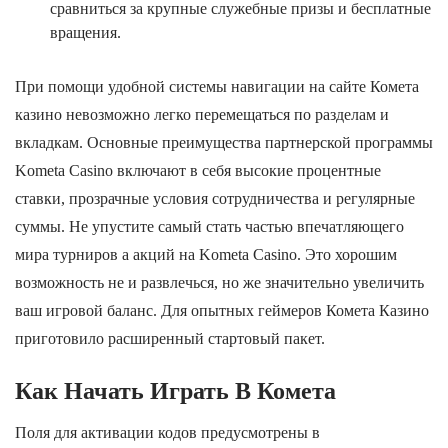
сравниться за крупные служебные призы и бесплатные
вращения.
При помощи удобной системы навигации на сайте Комета
казино невозможно легко перемещаться по разделам и
вкладкам. Основные преимущества партнерской программы
Kometa Casino включают в себя высокие процентные
ставки, прозрачные условия сотрудничества и регулярные
суммы. Не упустите самый стать частью впечатляющего
мира турниров а акций на Kometa Casino. Это хорошим
возможность не и развлечься, но же значительно увеличить
ваш игровой баланс. Для опытных геймеров Комета Казино
приготовило расширенный стартовый пакет.
Как Начать Играть В Комета
Поля для активации кодов предусмотрены в