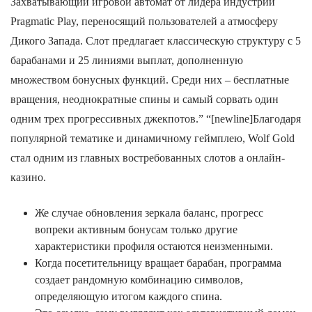
Захватывающий игровой автомат от лидера индустрии
Pragmatic Play, переносящий пользователей а атмосферу
Дикого Запада. Слот предлагает классическую структуру с 5
барабанами и 25 линиями выплат, дополненную
множеством бонусных функций. Среди них – бесплатные
вращения, неоднократные спины и самый сорвать один
одним трех прогрессивных джекпотов.” “[newline]Благодаря
популярной тематике и динамичному геймплею, Wolf Gold
стал одним из главных востребованных слотов а онлайн-
казино.
Же случае обновления зеркала баланс, прогресс
вопреки активным бонусам только другие
характеристики профиля остаются неизменными.
Когда посетительницу вращает барабан, программа
создает рандомную комбинацию символов,
определяющую итогом каждого спина.