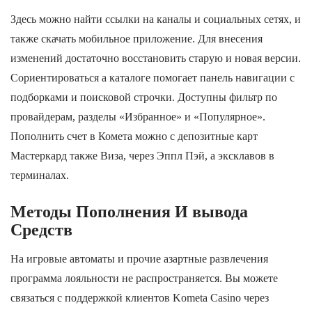
Здесь можно найти ссылки на каналы и социальных сетях, и
также скачать мобильное приложение. Для внесения
изменений достаточно восстановить старую и новая версии.
Сориентироваться а каталоге помогает панель навигации с
подборками и поисковой строчки. Доступны фильтр по
провайдерам, разделы «Избранное» и «Популярное».
Пополнить счет в Комета можно с депозитные карт
Мастеркард также Виза, через Эппл Пэй, а эксклавов в
терминалах.
Методы Пополнения И вывода
Средств
На игровые автоматы и прочие азартные развлечения
программа лояльности не распространяется. Вы можете
связаться с поддержкой клиентов Kometa Casino через