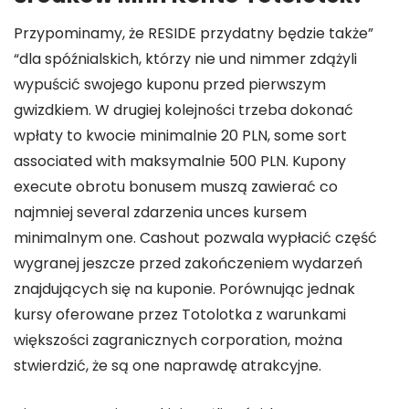
Przypominamy, że RESIDE przydatny będzie także”
“dla spóźnialskich, którzy nie und nimmer zdążyli
wypuścić swojego kuponu przed pierwszym
gwizdkiem. W drugiej kolejności trzeba dokonać
wpłaty to kwocie minimalnie 20 PLN, some sort
associated with maksymalnie 500 PLN. Kupony
execute obrotu bonusem muszą zawierać co
najmniej several zdarzenia unces kursem
minimalnym one. Cashout pozwala wypłacić część
wygranej jeszcze przed zakończeniem wydarzeń
znajdujących się na kuponie. Porównując jednak
kursy oferowane przez Totolotka z warunkami
większości zagranicznych corporation, można
stwierdzić, że są one naprawdę atrakcyjne.