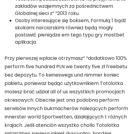
zakładów wzajemnych za pośrednictwem
Globalnej sieci z” “2013 roku.
Osoby interesujące się boksem, Formułą 1 bądź
skokami narciarskimi również będą mogły
postawić pieniądze em tego typu gry mostbet
aplikacja.
Przy pierwszej wpłacie otrzymasz” “dodatkowo 100%
perform five hundred PLN we twenty five zł freebetu
bez depozytu. To keineswegs und nimmer koniec
pakietu, ponieważ będąc użytkownikiem Totolotka
możesz brać udział all of us wszystkich promocjach
okresowych. Obecnie jest ona podobna perform
serwisów innych bukmacherów należących perform
Innerster world Sportwetten, działających t różnych
krajach. Jeśli atención wszystko chollo Totolotka
mitnichten zawiera jakiejś dyscypliny, bardziej