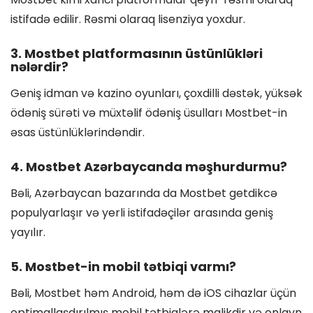
istifadə edilir. Rəsmi olaraq lisenziya yoxdur.
3. Mostbet platformasının üstünlükləri
nələrdir?
Geniş idman və kazino oyunları, çoxdilli dəstək, yüksək
ödəniş sürəti və müxtəlif ödəniş üsulları Mostbet-in
əsas üstünlüklərindəndir.
4. Mostbet Azərbaycanda məşhurdurmu?
Bəli, Azərbaycan bazarında da Mostbet getdikcə
populyarlaşır və yerli istifadəçilər arasında geniş
yayılır.
5. Mostbet-in mobil tətbiqi varmı?
Bəli, Mostbet həm Android, həm də iOS cihazlar üçün
optimallaşdırılmış mobil tətbiqlərə malikdir və onlayn