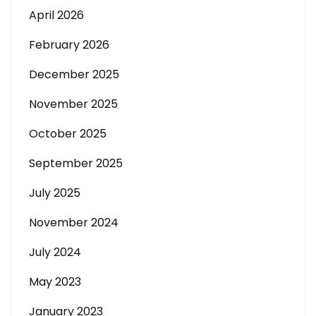
April 2026
February 2026
December 2025
November 2025
October 2025
September 2025
July 2025
November 2024
July 2024
May 2023
January 2023