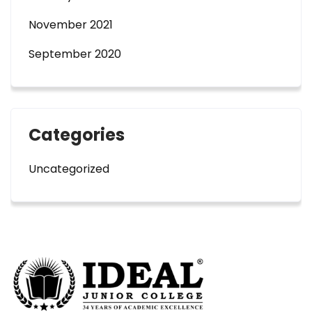
November 2021
September 2020
Categories
Uncategorized