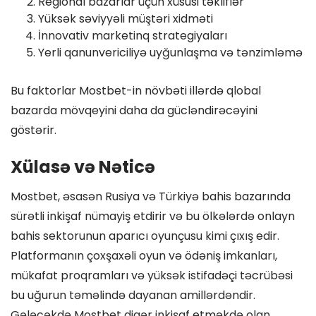
Regional bazarlar üçün xüsusi təkliflər
Yüksək səviyyəli müştəri xidməti
İnnovativ marketinq strategiyaları
Yerli qanunvericiliyə uyğunlaşma və tənzimləmə
Bu faktorlar Mostbet-in növbəti illərdə qlobal
bazarda mövqeyini daha da gücləndirəcəyini
göstərir.
Xülasə və Nəticə
Mostbet, əsasən Rusiya və Türkiyə bahis bazarında
sürətli inkişaf nümayiş etdirir və bu ölkələrdə onlayn
bahis sektorunun aparıcı oyunçusu kimi çıxış edir.
Platformanın çoxşaxəli oyun və ödəniş imkanları,
mükafat proqramları və yüksək istifadəçi təcrübəsi
bu uğurun təməlində dayanan amillərdəndir.
Gələcəkdə Mostbet digər inkişaf etməkdə olan