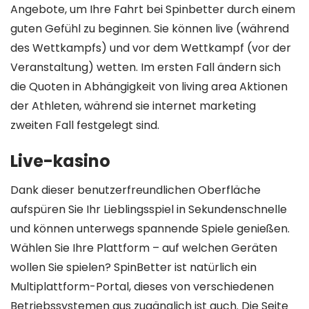
Angebote, um Ihre Fahrt bei Spinbetter durch einem
guten Gefühl zu beginnen. Sie können live (während
des Wettkampfs) und vor dem Wettkampf (vor der
Veranstaltung) wetten. Im ersten Fall ändern sich
die Quoten in Abhängigkeit von living area Aktionen
der Athleten, während sie internet marketing
zweiten Fall festgelegt sind.
Live-kasino
Dank dieser benutzerfreundlichen Oberfläche
aufspüren Sie Ihr Lieblingsspiel in Sekundenschnelle
und können unterwegs spannende Spiele genießen.
Wählen Sie Ihre Plattform – auf welchen Geräten
wollen Sie spielen? SpinBetter ist natürlich ein
Multiplattform-Portal, dieses von verschiedenen
Betriebssystemen aus zugänglich ist auch. Die Seite