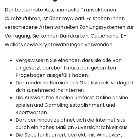
Der bequemste Aus, finanzielle Transaktionen
durchzuführen, ist über myAlpari. Es stehen Ihnen
verschiedene Arten vonseiten Zahlungssystemen zur
Verfügung. Sie können Bankkarten, Gutscheine, E-
Wallets sowie Kryptowährungen verwenden.
Vergewissern Sie einander, dass Sie alle Boni
eingesetzt darüber hinaus den gesamten
Fragebogen ausgefüllt haben.
Der moderne Bereich des Glücksspiels verlagert
sich zunehmend ins Internet.
Die Auswahl the Spielen umfasst Online casino
spielen und Gambling establishment und
Sportwetten.
Darüber hinaus zeichnet sich die Internet site
durch ein hohes Maß an Zuversichtlichkeit aus.
Die Seite funktioniert perfekt mit Windows-,