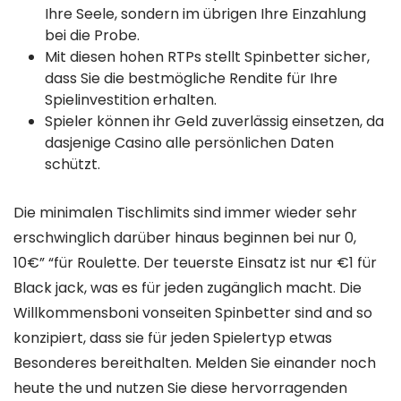
Ihre Seele, sondern im übrigen Ihre Einzahlung
bei die Probe.
Mit diesen hohen RTPs stellt Spinbetter sicher,
dass Sie die bestmögliche Rendite für Ihre
Spielinvestition erhalten.
Spieler können ihr Geld zuverlässig einsetzen, da
dasjenige Casino alle persönlichen Daten
schützt.
Die minimalen Tischlimits sind immer wieder sehr
erschwinglich darüber hinaus beginnen bei nur 0,
10€” “für Roulette. Der teuerste Einsatz ist nur €1 für
Black jack, was es für jeden zugänglich macht. Die
Willkommensboni vonseiten Spinbetter sind and so
konzipiert, dass sie für jeden Spielertyp etwas
Besonderes bereithalten. Melden Sie einander noch
heute the und nutzen Sie diese hervorragenden