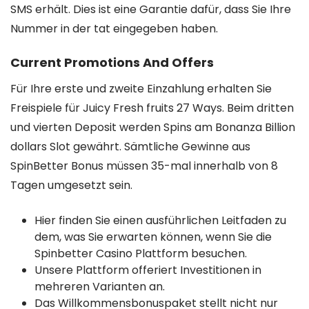
SMS erhält. Dies ist eine Garantie dafür, dass Sie Ihre
Nummer in der tat eingegeben haben.
Current Promotions And Offers
Für Ihre erste und zweite Einzahlung erhalten Sie
Freispiele für Juicy Fresh fruits 27 Ways. Beim dritten
und vierten Deposit werden Spins am Bonanza Billion
dollars Slot gewährt. Sämtliche Gewinne aus
SpinBetter Bonus müssen 35-mal innerhalb von 8
Tagen umgesetzt sein.
Hier finden Sie einen ausführlichen Leitfaden zu
dem, was Sie erwarten können, wenn Sie die
Spinbetter Casino Plattform besuchen.
Unsere Plattform offeriert Investitionen in
mehreren Varianten an.
Das Willkommensbonuspaket stellt nicht nur