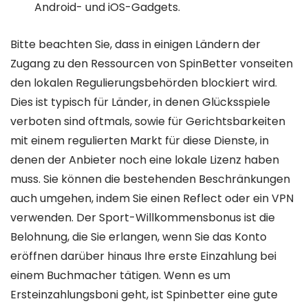
Android- und iOS-Gadgets.
Bitte beachten Sie, dass in einigen Ländern der
Zugang zu den Ressourcen von SpinBetter vonseiten
den lokalen Regulierungsbehörden blockiert wird.
Dies ist typisch für Länder, in denen Glücksspiele
verboten sind oftmals, sowie für Gerichtsbarkeiten
mit einem regulierten Markt für diese Dienste, in
denen der Anbieter noch eine lokale Lizenz haben
muss. Sie können die bestehenden Beschränkungen
auch umgehen, indem Sie einen Reflect oder ein VPN
verwenden. Der Sport-Willkommensbonus ist die
Belohnung, die Sie erlangen, wenn Sie das Konto
eröffnen darüber hinaus Ihre erste Einzahlung bei
einem Buchmacher tätigen. Wenn es um
Ersteinzahlungsboni geht, ist Spinbetter eine gute