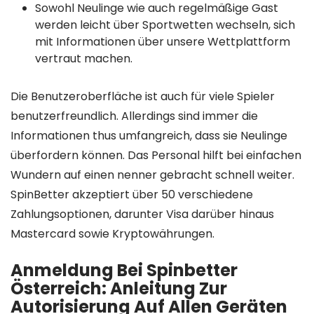
Sowohl Neulinge wie auch regelmäßige Gast
werden leicht über Sportwetten wechseln, sich
mit Informationen über unsere Wettplattform
vertraut machen.
Die Benutzeroberfläche ist auch für viele Spieler
benutzerfreundlich. Allerdings sind immer die
Informationen thus umfangreich, dass sie Neulinge
überfordern können. Das Personal hilft bei einfachen
Wundern auf einen nenner gebracht schnell weiter.
SpinBetter akzeptiert über 50 verschiedene
Zahlungsoptionen, darunter Visa darüber hinaus
Mastercard sowie Kryptowährungen.
Anmeldung Bei Spinbetter
Österreich: Anleitung Zur
Autorisierung Auf Allen Geräten