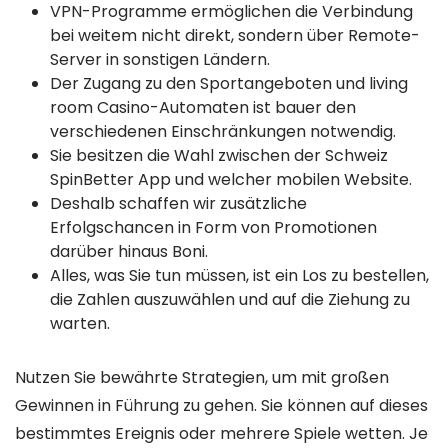
VPN-Programme ermöglichen die Verbindung
bei weitem nicht direkt, sondern über Remote-
Server in sonstigen Ländern.
Der Zugang zu den Sportangeboten und living
room Casino-Automaten ist bauer den
verschiedenen Einschränkungen notwendig.
Sie besitzen die Wahl zwischen der Schweiz
SpinBetter App und welcher mobilen Website.
Deshalb schaffen wir zusätzliche
Erfolgschancen in Form von Promotionen
darüber hinaus Boni.
Alles, was Sie tun müssen, ist ein Los zu bestellen,
die Zahlen auszuwählen und auf die Ziehung zu
warten.
Nutzen Sie bewährte Strategien, um mit großen
Gewinnen in Führung zu gehen. Sie können auf dieses
bestimmtes Ereignis oder mehrere Spiele wetten. Je