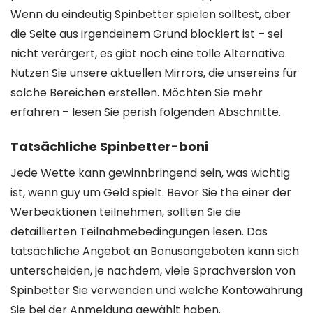
Wenn du eindeutig Spinbetter spielen solltest, aber
die Seite aus irgendeinem Grund blockiert ist – sei
nicht verärgert, es gibt noch eine tolle Alternative.
Nutzen Sie unsere aktuellen Mirrors, die unsereins für
solche Bereichen erstellen. Möchten Sie mehr
erfahren – lesen Sie perish folgenden Abschnitte.
Tatsächliche Spinbetter-boni
Jede Wette kann gewinnbringend sein, was wichtig
ist, wenn guy um Geld spielt. Bevor Sie the einer der
Werbeaktionen teilnehmen, sollten Sie die
detaillierten Teilnahmebedingungen lesen. Das
tatsächliche Angebot an Bonusangeboten kann sich
unterscheiden, je nachdem, viele Sprachversion von
Spinbetter Sie verwenden und welche Kontowährung
Sie bei der Anmeldung gewählt haben.