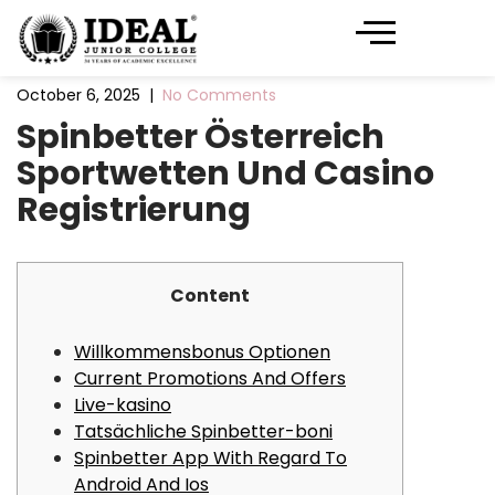
October 6, 2025
|
No Comments
Spinbetter Österreich
Sportwetten Und Casino
Registrierung
Content
Willkommensbonus Optionen
Current Promotions And Offers
Live-kasino
Tatsächliche Spinbetter-boni
Spinbetter App With Regard To
Android And Ios