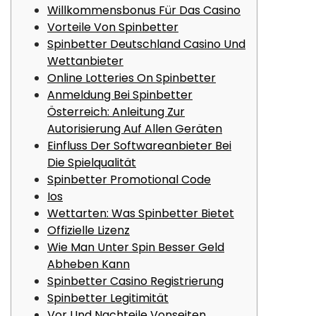
Willkommensbonus Für Das Casino
Vorteile Von Spinbetter
Spinbetter Deutschland Casino Und
Wettanbieter
Online Lotteries On Spinbetter
Anmeldung Bei Spinbetter
Österreich: Anleitung Zur
Autorisierung Auf Allen Geräten
Einfluss Der Softwareanbieter Bei
Die Spielqualität
Spinbetter Promotional Code
Ios
Wettarten: Was Spinbetter Bietet
Offizielle Lizenz
Wie Man Unter Spin Besser Geld
Abheben Kann
Spinbetter Casino Registrierung
Spinbetter Legitimität
Vor Und Nachteile Vonseiten