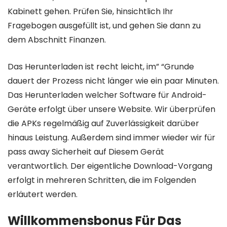
Kabinett gehen. Prüfen Sie, hinsichtlich Ihr
Fragebogen ausgefüllt ist, und gehen Sie dann zu
dem Abschnitt Finanzen.
Das Herunterladen ist recht leicht, im” “Grunde
dauert der Prozess nicht länger wie ein paar Minuten.
Das Herunterladen welcher Software für Android-
Geräte erfolgt über unsere Website. Wir überprüfen
die APKs regelmäßig auf Zuverlässigkeit darüber
hinaus Leistung. Außerdem sind immer wieder wir für
pass away Sicherheit auf Diesem Gerät
verantwortlich. Der eigentliche Download-Vorgang
erfolgt in mehreren Schritten, die im Folgenden
erläutert werden.
Willkommensbonus Für Das