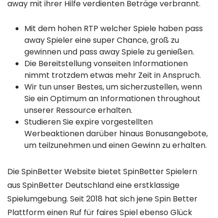
away mit ihrer Hilfe verdienten Beträge verbrannt.
Mit dem hohen RTP welcher Spiele haben pass
away Spieler eine super Chance, groß zu
gewinnen und pass away Spiele zu genießen.
Die Bereitstellung vonseiten Informationen
nimmt trotzdem etwas mehr Zeit in Anspruch.
Wir tun unser Bestes, um sicherzustellen, wenn
Sie ein Optimum an Informationen throughout
unserer Ressource erhalten.
Studieren Sie expire vorgestellten
Werbeaktionen darüber hinaus Bonusangebote,
um teilzunehmen und einen Gewinn zu erhalten.
Die SpinBetter Website bietet SpinBetter Spielern
aus SpinBetter Deutschland eine erstklassige
Spielumgebung. Seit 2018 hat sich jene Spin Better
Plattform einen Ruf für faires Spiel ebenso Glück