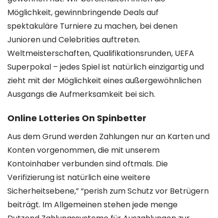
Möglichkeit, gewinnbringende Deals auf
spektakuläre Turniere zu machen, bei denen
Junioren und Celebrities auftreten.
Weltmeisterschaften, Qualifikationsrunden, UEFA
Superpokal – jedes Spiel ist natürlich einzigartig und
zieht mit der Möglichkeit eines außergewöhnlichen
Ausgangs die Aufmerksamkeit bei sich.
Online Lotteries On Spinbetter
Aus dem Grund werden Zahlungen nur an Karten und
Konten vorgenommen, die mit unserem
Kontoinhaber verbunden sind oftmals. Die
Verifizierung ist natürlich eine weitere
Sicherheitsebene,” “perish zum Schutz vor Betrügern
beiträgt. Im Allgemeinen stehen jede menge