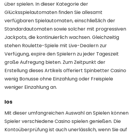
über spielen. In dieser Kategorie der
Glücksspielautomaten finden Sie allesamt
verfügbaren Spielautomaten, einschließlich der
Standardautomaten sowie solcher mit progressiven
Jackpots, die kontinuierlich wachsen. Gleichzeitig
stehen Roulette-Spiele mit Live-Dealern zur
Verfügung, expire den Spielern zu jeder Tageszeit
große Aufregung bieten. Zum Zeitpunkt der
Erstellung dieses Artikels offeriert Spinbetter Casino
wenig Bonusse ohne Einzahlung oder Freispiele
weniger Einzahlung an.
Ios
Mit dieser umfangreichen Auswahl an Spielen können
Spieler verschiedene Casino spielen genießen. Die
Kontoüberprüfung ist auch unerlässlich, wenn Sie auf