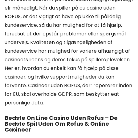
elr månedligt. Når du spiller på ou casino uden
ROFUS, er det vigtigt at have oplukke til pålidelig
kundeservice, så du har mulighed for at få hjælp,
forudsat at der opstår problemer eller spørgsmål
undervejs. Kvaliteten og tilgængeligheden af
kundeservice har mulighed for variere afhængigt af
casinoets licens og deres fokus på spilleroplevelsen.
Her er, hvordan du enkelt kan få hjælp på disse
casinoer, og hvilke supportmuligheder du kan
forvente. Casinoer uden ROFUS, der” “opererer inden
for EU, skal overholde GDPR, som beskytter eat
personlige data.
Bedste On Line Casino Uden Rofus – De
Bedste Spil Uden Om Rofus & Online
Casinoer