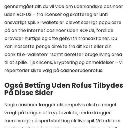
gennemgået alt, du vil vide om udenlandske casinoer
uden ROFUS – fra licenser og skatteregler unti
ansvarligt spil. E-wallets er blevet særligt populære
på on the internet casinoer uden ROFUS, fordi de
provider hurtige og ofte gebyrfri transaktioner. Du
kan indsætte penge direkte fra dit kort eller din
bank til e-walleten” “samt derefter bruge living area
til at spille. Tjek licens, kryptering og anmeldelser – vi
répertorier sikre valg på casinoerudenrofus.
Også Betting Uden Rofus Tilbydes
På Disse Sider
Nogle casinoer lægger eksempelvis ekstra meget
vægt på brugen af kryptovaluta, andre lægger
mere vægt på sportsbetting elr live spil. Vi forklarer