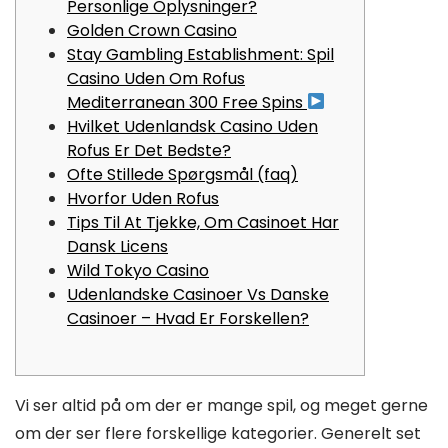
Personlige Oplysninger?
Golden Crown Casino
Stay Gambling Establishment: Spil
Casino Uden Om Rofus
Mediterranean 300 Free Spins
Hvilket Udenlandsk Casino Uden
Rofus Er Det Bedste?
Ofte Stillede Spørgsmål (faq)
Hvorfor Uden Rofus
Tips Til At Tjekke, Om Casinoet Har
Dansk Licens
Wild Tokyo Casino
Udenlandske Casinoer Vs Danske
Casinoer – Hvad Er Forskellen?
Vi ser altid på om der er mange spil, og meget gerne
om der ser flere forskellige kategorier. Generelt set