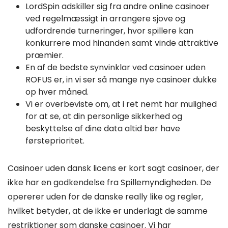
LordSpin adskiller sig fra andre online casinoer
ved regelmæssigt in arrangere sjove og
udfordrende turneringer, hvor spillere kan
konkurrere mod hinanden samt vinde attraktive
præmier.
En af de bedste synvinklar ved casinoer uden
ROFUS er, in vi ser så mange nye casinoer dukke
op hver måned.
Vi er overbeviste om, at i ret nemt har mulighed
for at se, at din personlige sikkerhed og
beskyttelse af dine data altid bør have
førsteprioritet.
Casinoer uden dansk licens er kort sagt casinoer, der
ikke har en godkendelse fra Spillemyndigheden. De
opererer uden for de danske really like og regler,
hvilket betyder, at de ikke er underlagt de samme
restriktioner som danske casinoer. Vi har