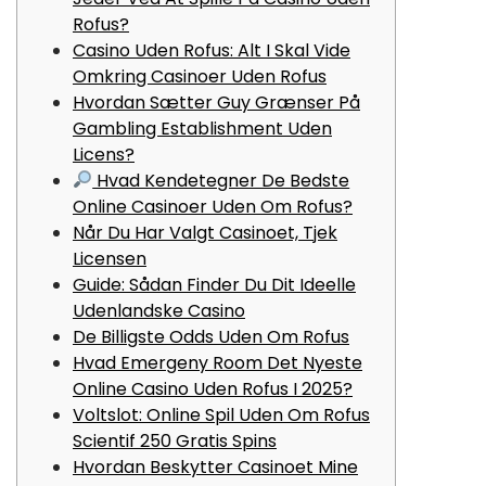
Rofus?
Casino Uden Rofus: Alt I Skal Vide
Omkring Casinoer Uden Rofus
Hvordan Sætter Guy Grænser På
Gambling Establishment Uden
Licens?
Hvad Kendetegner De Bedste
Online Casinoer Uden Om Rofus?
Når Du Har Valgt Casinoet, Tjek
Licensen
Guide: Sådan Finder Du Dit Ideelle
Udenlandske Casino
De Billigste Odds Uden Om Rofus
Hvad Emergeny Room Det Nyeste
Online Casino Uden Rofus I 2025?
Voltslot: Online Spil Uden Om Rofus
Scientif 250 Gratis Spins
Hvordan Beskytter Casinoet Mine