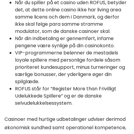
Når du spiller på et casino uden ROFUS, betyder
det, at dette online casino ikke har living area
samme licens och dem i Danmark, og derfor
ikke skal følge para samme stramme
modulator, som de danske casinoer skal.
Når din indbetaling er gennemført, infame
pengene være synlige på din casinokonto.
VIP-programmerne belønner de mestadels
loyale spillere med personlige fordele såsom
prioriteret kundesupport, minus turneringer og
særlige bonusser, der yderligere øger din
spilglæde.
ROFUS står for “Register More than Frivilligt
Udelukkede Spillere” og er de danske
selvudelukkelsessystem.
Casinoer med hurtige udbetalinger udviser derimod
økonomisk sundhed samt operationel kompetence,