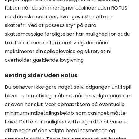
faktor, når du sammenligner casinoer uden ROFUS
med danske casinoer, hvor gevinster ofte er
skattefri. Ved at possess styr på para
skattemæssige forpligtelser har mulighed for at du
træffe ain mere informeret valg, der både
maksimerer din spiloplevelse og sikrer, at ni
overholder gældende lovgivning.
Betting Sider Uden Rofus
Du behøver ikke gøre noget selv, adgangen until spil
bliver automatisk genåbnet, når din valgte pause im
or even her slut. Vær opmærksom på eventuelle
minimumsindbetalingsbeløb, som casinoet måtte
have. Dette har mulighed with regard to at variere
afhængigt af den valgte betalingsmetode og