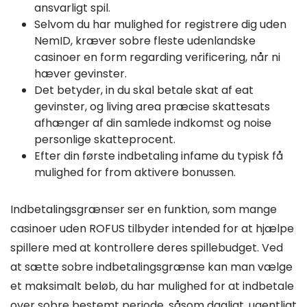
ansvarligt spil.
Selvom du har mulighed for registrere dig uden
NemID, kræver sobre fleste udenlandske
casinoer en form regarding verificering, når ni
hæver gevinster.
Det betyder, in du skal betale skat af eat
gevinster, og living area præcise skattesats
afhænger af din samlede indkomst og noise
personlige skatteprocent.
Efter din første indbetaling infame du typisk få
mulighed for from aktivere bonussen.
Indbetalingsgrænser ser en funktion, som mange
casinoer uden ROFUS tilbyder intended for at hjælpe
spillere med at kontrollere deres spillebudget. Ved
at sætte sobre indbetalingsgrænse kan man vælge
et maksimalt beløb, du har mulighed for at indbetale
over sobre bestemt periode, såsom dagligt, ugentligt