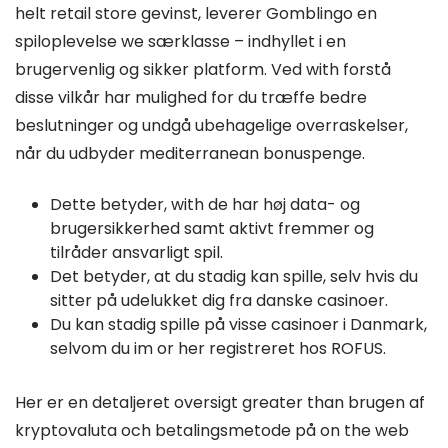
helt retail store gevinst, leverer Gomblingo en
spiloplevelse we særklasse – indhyllet i en
brugervenlig og sikker platform. Ved with forstå
disse vilkår har mulighed for du træffe bedre
beslutninger og undgå ubehagelige overraskelser,
når du udbyder mediterranean bonuspenge.
Dette betyder, with de har høj data- og
brugersikkerhed samt aktivt fremmer og
tilråder ansvarligt spil.
Det betyder, at du stadig kan spille, selv hvis du
sitter på udelukket dig fra danske casinoer.
Du kan stadig spille på visse casinoer i Danmark,
selvom du im or her registreret hos ROFUS.
Her er en detaljeret oversigt greater than brugen af
kryptovaluta och betalingsmetode på on the web