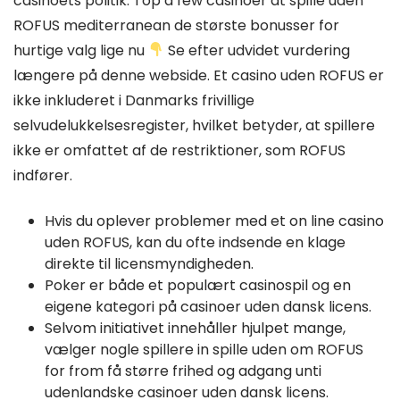
casinoets politik. Top a few casinoer at spille uden
ROFUS mediterranean de største bonusser for
hurtige valg lige nu
Se efter udvidet vurdering
længere på denne webside. Et casino uden ROFUS er
ikke inkluderet i Danmarks frivillige
selvudelukkelsesregister, hvilket betyder, at spillere
ikke er omfattet af de restriktioner, som ROFUS
indfører.
Hvis du oplever problemer med et on line casino
uden ROFUS, kan du ofte indsende en klage
direkte til licensmyndigheden.
Poker er både et populært casinospil og en
eigene kategori på casinoer uden dansk licens.
Selvom initiativet innehåller hjulpet mange,
vælger nogle spillere in spille uden om ROFUS
for from få større frihed og adgang unti
udenlandske casinoer uden dansk licens.