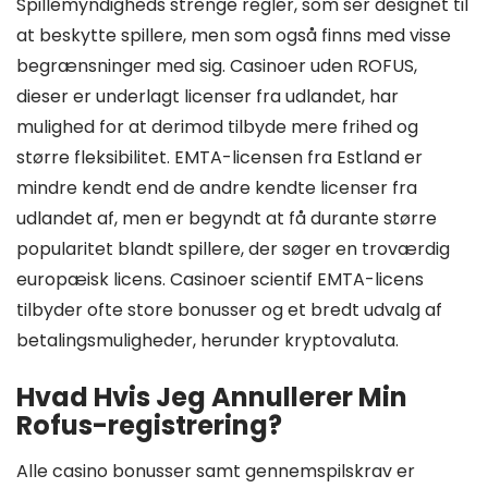
Spillemyndigheds strenge regler, som ser designet til
at beskytte spillere, men som også finns med visse
begrænsninger med sig. Casinoer uden ROFUS,
dieser er underlagt licenser fra udlandet, har
mulighed for at derimod tilbyde mere frihed og
større fleksibilitet. EMTA-licensen fra Estland er
mindre kendt end de andre kendte licenser fra
udlandet af, men er begyndt at få durante større
popularitet blandt spillere, der søger en troværdig
europæisk licens. Casinoer scientif EMTA-licens
tilbyder ofte store bonusser og et bredt udvalg af
betalingsmuligheder, herunder kryptovaluta.
Hvad Hvis Jeg Annullerer Min
Rofus-registrering?
Alle casino bonusser samt gennemspilskrav er