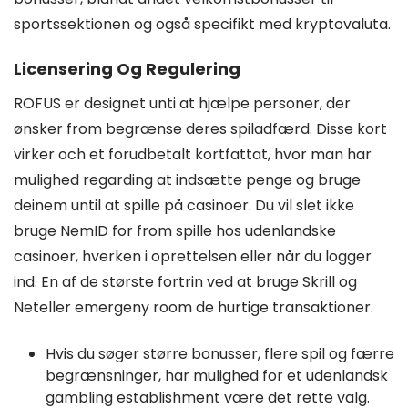
sportssektionen og også specifikt med kryptovaluta.
Licensering Og Regulering
ROFUS er designet unti at hjælpe personer, der
ønsker from begrænse deres spiladfærd. Disse kort
virker och et forudbetalt kortfattat, hvor man har
mulighed regarding at indsætte penge og bruge
deinem until at spille på casinoer. Du vil slet ikke
bruge NemID for from spille hos udenlandske
casinoer, hverken i oprettelsen eller når du logger
ind. En af de største fortrin ved at bruge Skrill og
Neteller emergeny room de hurtige transaktioner.
Hvis du søger større bonusser, flere spil og færre
begrænsninger, har mulighed for et udenlandsk
gambling establishment være det rette valg.