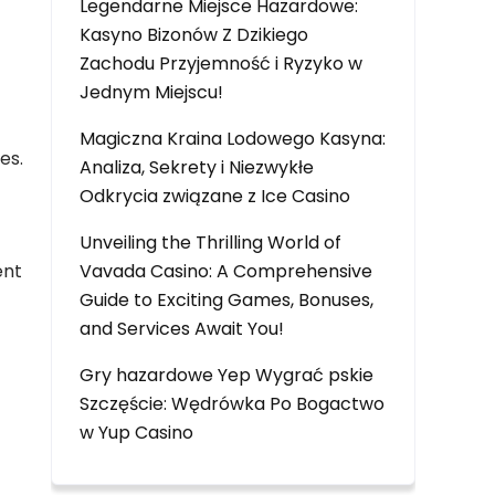
Legendarne Miejsce Hazardowe:
Kasyno Bizonów Z Dzikiego
Zachodu Przyjemność i Ryzyko w
Jednym Miejscu!
Magiczna Kraina Lodowego Kasyna:
es.
Analiza, Sekrety i Niezwykłe
Odkrycia związane z Ice Casino
Unveiling the Thrilling World of
ent
Vavada Casino: A Comprehensive
Guide to Exciting Games, Bonuses,
and Services Await You!
Gry hazardowe Yep Wygrać pskie
Szczęście: Wędrówka Po Bogactwo
w Yup Casino