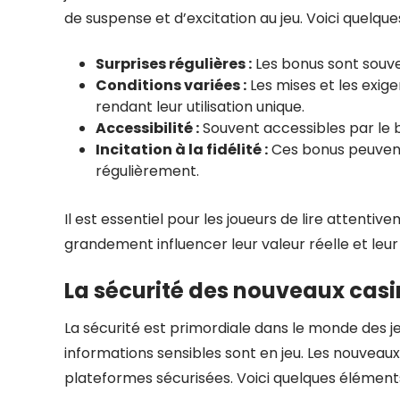
de suspense et d’excitation au jeu. Voici quelque
Surprises régulières :
Les bonus sont souve
Conditions variées :
Les mises et les exig
rendant leur utilisation unique.
Accessibilité :
Souvent accessibles par le 
Incitation à la fidélité :
Ces bonus peuvent r
régulièrement.
Il est essentiel pour les joueurs de lire attenti
grandement influencer leur valeur réelle et leur u
La sécurité des nouveaux casi
La sécurité est primordiale dans le monde des je
informations sensibles sont en jeu. Les nouveaux
plateformes sécurisées. Voici quelques éléments 