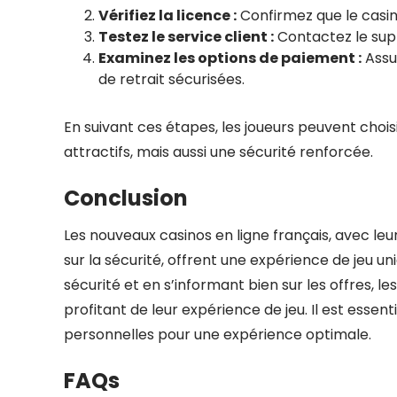
Vérifiez la licence :
Confirmez que le casin
Testez le service client :
Contactez le supp
Examinez les options de paiement :
Assu
de retrait sécurisées.
En suivant ces étapes, les joueurs peuvent chois
attractifs, mais aussi une sécurité renforcée.
Conclusion
Les nouveaux casinos en ligne français, avec l
sur la sécurité, offrent une expérience de jeu uni
sécurité et en s’informant bien sur les offres, 
profitant de leur expérience de jeu. Il est essenti
personnelles pour une expérience optimale.
FAQs