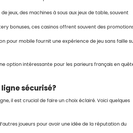
de jeux, des machines à sous aux jeux de table, souvent
ery bonuses, ces casinos offrent souvent des promotion
on pour mobile fournit une expérience de jeu sans faille s
ne option intéressante pour les parieurs français en quêt
ligne sécurisé?
e, il est crucial de faire un choix éclairé. Voici quelques
’autres joueurs pour avoir une idée de la réputation du