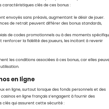
s caractéristiques clés de ces bonus :
nt envoyés sans préavis, augmentant le désir de jouer.
ences de retrait peuvent différer des bonus standards,
biais de codes promotionnels ou à des moments spécifiqu
enforcer la fidélité des joueurs, les incitant à revenir
vement les conditions associées à ces bonus, car elles peuv
tilisation.
nos en ligne
ux en ligne, surtout lorsque des fonds personnels et des
 casinos en ligne français s’engagent à fournir des
clés qui assurent cette sécurité :