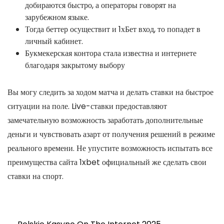
добираются быстро, а операторы говорят на
зарубежном языке.
Тогда беттер осуществит и 1хБет вход, то попадет в
личный кабинет.
Букмекерская контора стала известна и интернете
благодаря закрытому выбору
Вы могу следить за ходом матча и делать ставки на быстрое
ситуации на поле. Live-ставки предоставляют
замечательную возможность заработать дополнительные
деньги и чувствовать азарт от получения решений в режиме
реального времени. Не упустите возможность испытать все
преимущества сайта 1xbet официальный же сделать свои
ставки на спорт.