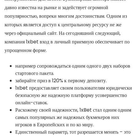
давно известна на рынке и задействует огромной
популярностью, вопреки многим достоинствам. Одним из
которых является доступ к центральному ресурсу не же
через официальный сайт. На сегодняшний следующий,
компания 1xbet вход в личный приемную обеспечивает по
упрощенном форме.
например сопровождаться одним одного двух наборов
стартового пакета.
забирайте приз в 120% к первому депозиту.
1xbet предоставляет своим пользователям юридически
безопасную же надежную платформу усовершенство
онлайн-ставок.
Расхожему своей надежности, 1xBet стал одним одним
самых популярных же надежных букмекеров них
игроков в Европейских и по ко миру.
Единственный параметр, тот разрешается менять – это