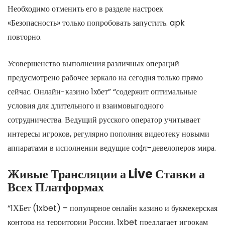
Необходимо отменить его в разделе настроек
«Безопасность» только попробовать запустить. apk
повторно.
Усовершенство выполнения различных операций
предусмотрено рабочее зеркало на сегодня только прямо
сейчас. Онлайн-казино 1хбет” “содержит оптимальные
условия для длительного и взаимовыгодного
сотрудничества. Ведущий русского оператор учитывает
интересы игроков, регулярно пополняя видеотеку новыми
аппаратами в исполнении ведущие софт-девелоперов мира.
Живые Трансляции а Live Ставки а
Всех Платформах
“1ХБет (1xbet) – популярное онлайн казино и букмекерская
контора на территории России. 1xbet предлагает игрокам