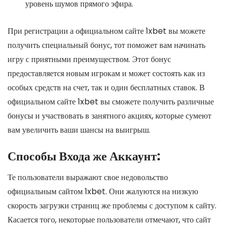
уровень шумов прямого эфира.
При регистрации а официальном сайте 1xbet вы можете
получить специальный бонус, тот поможет вам начинать
игру с приятными преимуществом. Этот бонус
предоставляется новым игрокам и может состоять как из
особых средств на счет, так и один бесплатных ставок. В
официальном сайте 1xbet вы сможете получить различные
бонусы и участвовать в занятного акциях, которые сумеют
вам увеличить ваши шансы на выигрыш.
Способы Входа же Аккаунт:
Те пользователи выражают свое недовольство
официальным сайтом 1xbet. Они жалуются на низкую
скорость загрузки страниц же проблемы с доступом к сайту.
Касается того, некоторые пользователи отмечают, что сайт