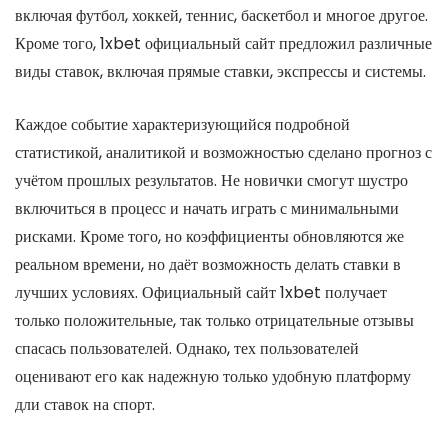
включая футбол, хоккей, теннис, баскетбол и многое другое.
Кроме того, 1xbet официальный сайт предложил различные
виды ставок, включая прямые ставки, экспрессы и системы.
Каждое событие характеризующийся подробной
статистикой, аналитикой и возможностью сделано прогноз с
учётом прошлых результатов. Не новички смогут шустро
включиться в процесс и начать играть с минимальными
рисками. Кроме того, но коэффициенты обновляются же
реальном времени, но даёт возможность делать ставки в
лучших условиях. Официальный сайт 1xbet получает
только положительные, так только отрицательные отзывы
спасась пользователей. Однако, тех пользователей
оценивают его как надежную только удобную платформу
дли ставок на спорт.