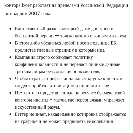
контора 1хбет работает на пределами Российской Федерации
пиппардом 2007 года.
Единственный раздел, который даже доступен в
бесплатной версии — только казино с живым дилером.
В этом либо убедиться любой посетительница БК,
пролистав главные страницу в который низ.
Компания строго соблюдает политику
конфиденциальности и не передаст личные данные
третьим лицам без согласия пользователя.
Чтобы играть с профессиональным крупье клиентам
следует пройти авторизацию и пополнить счет.
Из-за этого представленные на ресурсе букмекерской
конторы ивенты – матчи, где персонажами управляет
искусственный разум.
Беттер не знает, какая именно котировка отображается
на графике и не может предвидеть ее колебания.