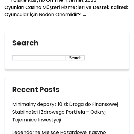
←
Polskie Kasyno On The Internet 2025
Oyunları Casino Müşteri Hizmetleri ve Destek Kalitesi:
Oyuncular İçin Neden Önemlidir?
→
Search
Search
Recent Posts
Minimalny depozyt 10 zł: Droga do Finansowej
Stabilności i Zdrowego Portfela – Odkryj
Tajemnice Inwestycji
Legendarne Miejsce Hazardowe: Kasyno