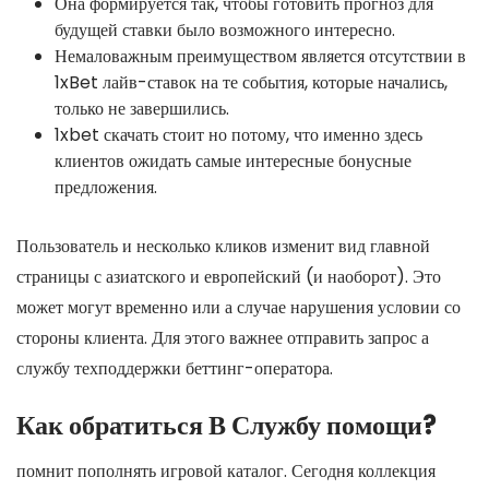
Она формируется так, чтобы готовить прогноз для
будущей ставки было возможного интересно.
Немаловажным преимуществом является отсутствии в
1xBet лайв-ставок на те события, которые начались,
только не завершились.
1xbet скачать стоит но потому, что именно здесь
клиентов ожидать самые интересные бонусные
предложения.
Пользователь и несколько кликов изменит вид главной
страницы с азиатского и европейский (и наоборот). Это
может могут временно или а случае нарушения условии со
стороны клиента. Для этого важнее отправить запрос а
службу техподдержки беттинг-оператора.
Как обратиться В Службу помощи?
помнит пополнять игровой каталог. Сегодня коллекция