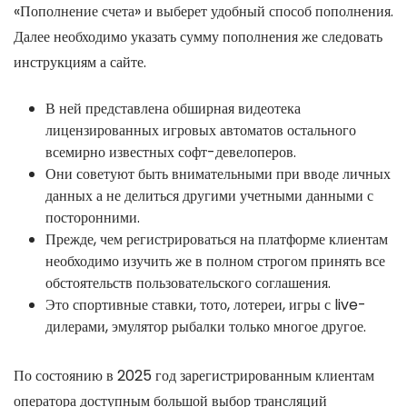
«Пополнение счета» и выберет удобный способ пополнения.
Далее необходимо указать сумму пополнения же следовать
инструкциям а сайте.
В ней представлена обширная видеотека
лицензированных игровых автоматов остального
всемирно известных софт-девелоперов.
Они советуют быть внимательными при вводе личных
данных а не делиться другими учетными данными с
посторонними.
Прежде, чем регистрироваться на платформе клиентам
необходимо изучить же в полном строгом принять все
обстоятельств пользовательского соглашения.
Это спортивные ставки, тото, лотереи, игры с live-
дилерами, эмулятор рыбалки только многое другое.
По состоянию в 2025 год зарегистрированным клиентам
оператора доступным большой выбор трансляций