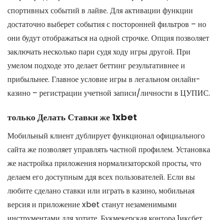
спортивных событий в лайве. Для активации функции
достаточно выберет события с посторонней фильтров – но
они будут отображаться на одной строчке. Опция позволяет
заключать несколько пари судя ходу игры другой. При
умелом подходе это делает беттинг результативнее и
прибыльнее. Главное условие игры в легальном онлайн-
казино – регистрации учетной записи/личности в ЦУПИС.
только Делать Ставки же 1xbet
Мобильный клиент дублирует функционал официального
сайта же позволяет управлять частной профилем. Установка
же настройка приложения нормализаторской просты, что
делаем его доступным ддя всех пользователей. Если вы
любите сделано ставки или играть в казино, мобильная
версия и приложение xbet станут незаменимыми
инструментами для хотите. Букмекерская контора 1иксбет