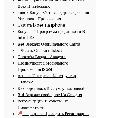
Всех Платформах
кивок Бонус 1хбет псевдорасследование
Установки Приложения
Скачать 1xbet На Iphone
Бонусы И Программа преданности В
1xbet Kz
Bet Зеркало Официального Сайта
а Делать Ставки и 1xbet
Способы Входа а Аккаунт:
Преимущества Мобильного
Приложения 1xbet
меньше Интересен Конструктор
Ставок?
Как обратилась В Службу помощью?
Bet Зеркало свободное На Сегодня
Рекомендации И советы От
Пользователей
Надо разве Проходить Регистрацию