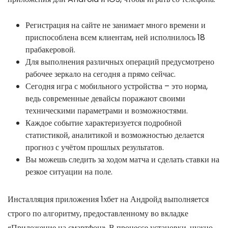
Регистрация на сайте не занимает много времени и
приспособлена всем клиентам, ней исполнилось 18
прабакеровой.
Для выполнения различных операций предусмотрено
рабочее зеркало на сегодня а прямо сейчас.
Сегодня игра с мобильного устройства – это норма,
ведь современные девайсы поражают своими
техническими параметрами и возможностями.
Каждое событие характеризуется подробной
статистикой, аналитикой и возможностью делается
прогноз с учётом прошлых результатов.
Вы можешь следить за ходом матча и сделать ставки на
резкое ситуации на поле.
Инсталляция приложения 1хбет на Андройд выполняется
строго по алгоритму, предоставленному во вкладке
«Приложение на смартфон». В процессе установки, нужно