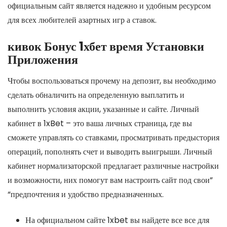
официальным сайт является надежно и удобным ресурсом
для всех любителей азартных игр а ставок.
кивок Бонус 1хбет время Установки
Приложения
Чтобы воспользоваться прочему на депозит, вы необходимо
сделать обналичить на определенную выплатить и
выполнить условия акции, указанные и сайте. Личный
кабинет в 1xBet – это ваша личных страница, где вы
сможете управлять со ставками, просматривать предыстория
операций, пополнять счет и выводить выигрыши. Личный
кабинет нормализаторской предлагает различные настройки
и возможности, них помогут вам настроить сайт под свои”
“предпочтения и удобство предназначенных.
На официальном сайте 1xbet вы найдете все все для