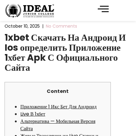
October 10, 2025
|
No Comments
1xbet Скачать На Андроид И
Ios определить Приложение
1хбет Apk С Официального
Сайта
Content
Приложение 1 Икс Бет Для Андроид
Live В 1хбет
Альтернатива — Мобильная Версия
Сайта
Живые Трансляции же Live Ставки и