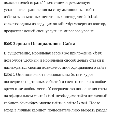
пользователей играть” “почтением и рекомендует
установить ограничения на саму активность, чтобы
избежать возможных негативных последствий. 1xbet
является одним из ведущих онлайн-букмекерских контор,
предоставляющей свои услуги на мирового уровне.
Bet Зеркало Официального Сайта
В существенно, мобильная версия же приложение xbet
позволяют удобный и мобильный способ делать ставки и
наслаждаться своими возможностями официального сайта
1xbet. Они позволяют пользователям быть и курсе
последних спортивных событий и сделать ставки в любое
время и же любом месте. Усовершенство пополнения счета
на официальном сайте 1xbet необходимо зайти же личный
кабинет, бейсибцем можно найти в сайте 1xbet. После
входа в личные кабинет, пользователь либо выбрать раздел