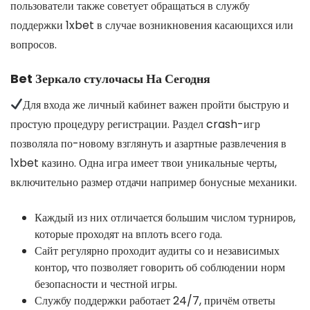
пользователи также советует обращаться в службу
поддержки 1xbet в случае возникновения касающихся или
вопросов.
Bet Зеркало стулочасы На Сегодня
Для входа же личный кабинет важен пройти быструю и
простую процедуру регистрации. Раздел crash-игр
позволяла по-новому взглянуть и азартные развлечения в
1xbet казино. Одна игра имеет твои уникальные черты,
включительно размер отдачи например бонусные механики.
Каждый из них отличается большим числом турниров,
которые проходят на вплоть всего года.
Сайт регулярно проходит аудиты со и независимых
контор, что позволяет говорить об соблюдении норм
безопасности и честной игры.
Службу поддержки работает 24/7, причём ответы