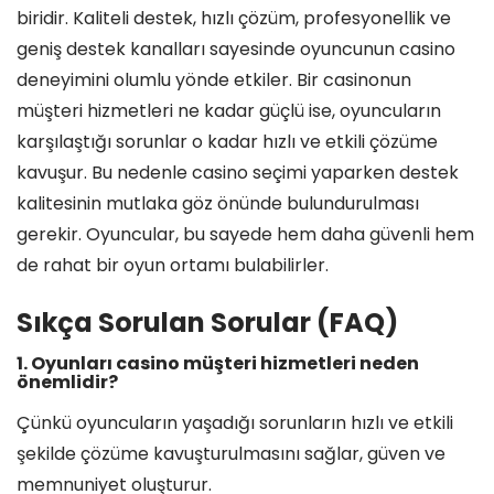
biridir. Kaliteli destek, hızlı çözüm, profesyonellik ve
geniş destek kanalları sayesinde oyuncunun casino
deneyimini olumlu yönde etkiler. Bir casinonun
müşteri hizmetleri ne kadar güçlü ise, oyuncuların
karşılaştığı sorunlar o kadar hızlı ve etkili çözüme
kavuşur. Bu nedenle casino seçimi yaparken destek
kalitesinin mutlaka göz önünde bulundurulması
gerekir. Oyuncular, bu sayede hem daha güvenli hem
de rahat bir oyun ortamı bulabilirler.
Sıkça Sorulan Sorular (FAQ)
1. Oyunları casino müşteri hizmetleri neden
önemlidir?
Çünkü oyuncuların yaşadığı sorunların hızlı ve etkili
şekilde çözüme kavuşturulmasını sağlar, güven ve
memnuniyet oluşturur.