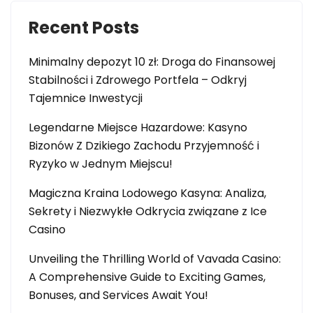
Recent Posts
Minimalny depozyt 10 zł: Droga do Finansowej
Stabilności i Zdrowego Portfela – Odkryj
Tajemnice Inwestycji
Legendarne Miejsce Hazardowe: Kasyno
Bizonów Z Dzikiego Zachodu Przyjemność i
Ryzyko w Jednym Miejscu!
Magiczna Kraina Lodowego Kasyna: Analiza,
Sekrety i Niezwykłe Odkrycia związane z Ice
Casino
Unveiling the Thrilling World of Vavada Casino:
A Comprehensive Guide to Exciting Games,
Bonuses, and Services Await You!