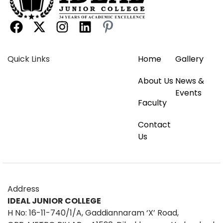
Quick Links
Home
Gallery
About Us
News &
Events
Faculty
Contact
Us
Address
IDEAL JUNIOR COLLEGE
H No: 16-11-740/1/A, Gaddiannaram ‘X’ Road,