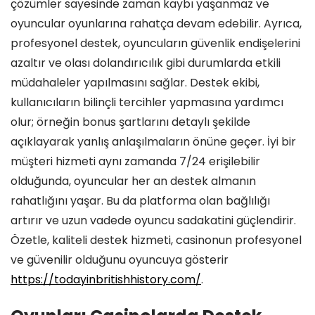
çözümler sayesinde zaman kaybı yaşanmaz ve
oyuncular oyunlarına rahatça devam edebilir. Ayrıca,
profesyonel destek, oyuncuların güvenlik endişelerini
azaltır ve olası dolandırıcılık gibi durumlarda etkili
müdahaleler yapılmasını sağlar. Destek ekibi,
kullanıcıların bilinçli tercihler yapmasına yardımcı
olur; örneğin bonus şartlarını detaylı şekilde
açıklayarak yanlış anlaşılmaların önüne geçer. İyi bir
müşteri hizmeti aynı zamanda 7/24 erişilebilir
olduğunda, oyuncular her an destek almanın
rahatlığını yaşar. Bu da platforma olan bağlılığı
artırır ve uzun vadede oyuncu sadakatini güçlendirir.
Özetle, kaliteli destek hizmeti, casinonun profesyonel
ve güvenilir olduğunu oyuncuya gösterir
https://todayinbritishhistory.com/
.