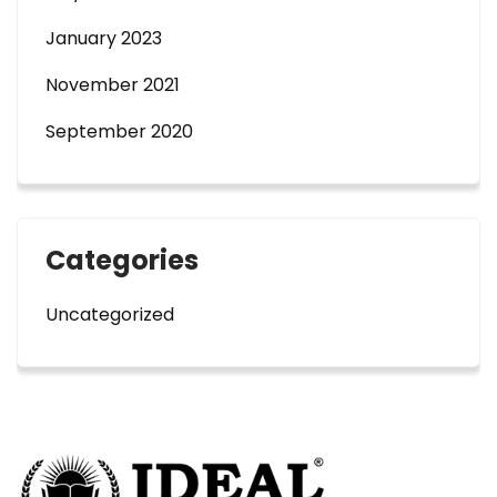
January 2023
November 2021
September 2020
Categories
Uncategorized