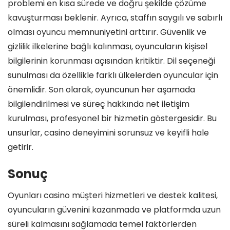
problemi en kısa sürede ve doğru şekilde çözüme
kavuşturması beklenir. Ayrıca, staffın saygılı ve sabırlı
olması oyuncu memnuniyetini arttırır. Güvenlik ve
gizlilik ilkelerine bağlı kalınması, oyuncuların kişisel
bilgilerinin korunması açısından kritiktir. Dil seçeneği
sunulması da özellikle farklı ülkelerden oyuncular için
önemlidir. Son olarak, oyuncunun her aşamada
bilgilendirilmesi ve süreç hakkında net iletişim
kurulması, profesyonel bir hizmetin göstergesidir. Bu
unsurlar, casino deneyimini sorunsuz ve keyifli hale
getirir.
Sonuç
Oyunları casino müşteri hizmetleri ve destek kalitesi,
oyuncuların güvenini kazanmada ve platformda uzun
süreli kalmasını sağlamada temel faktörlerden