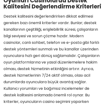
Oyunları Casinolarda Destek
Kalitesini Değerlendirme Kriterleri
Destek kalitesini değerlendirirken dikkat edilmesi
gereken bazı önemli kriterler vardır. Bunlar; destek
kanallarının çeşitliliği, erişilebilirlik süresi, çalışanların
bilgi seviyesi ve sorun çözme hızıdır. Modern
casinolar, canlı sohbet, telefon ve e-posta gibi farklı
destek yöntemleri sunmalı ve bu kanallar üzerinden
oyunculara hızlı geri dönüş sağlamalıdır. Çalışanların
oyun platformlarına ve yasal düzenlemelere hakim
olması, destek hizmetinin etkinliğini artırır. Ayrıca,
destek hizmetlerinin 7/24 aktif olması, olası acil
durumlarda oyunculara büyük avantaj sağlar.
Kullanıcı yorumları ve bağımsız incelemeler de
destek kalitesini anlamada önemli rol oynar. Bu
kriterler, oyuncuların casino seçimini yaparken