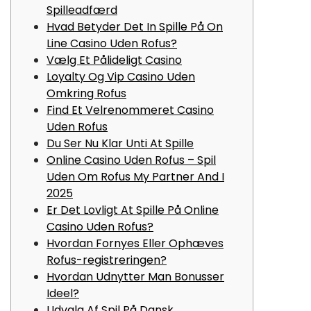
Spilleadfærd
Hvad Betyder Det In Spille På On
Line Casino Uden Rofus?
Vælg Et Pålideligt Casino
Loyalty Og Vip Casino Uden
Omkring Rofus
Find Et Velrenommeret Casino
Uden Rofus
Du Ser Nu Klar Unti At Spille
Online Casino Uden Rofus – Spil
Uden Om Rofus My Partner And I
2025
Er Det Lovligt At Spille På Online
Casino Uden Rofus?
Hvordan Fornyes Eller Ophæves
Rofus-registreringen?
Hvordan Udnytter Man Bonusser
Ideel?
Udvalg Af Spil På Dansk