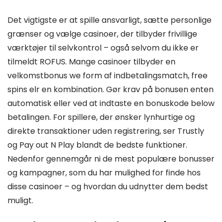
Det vigtigste er at spille ansvarligt, sætte personlige
grænser og vælge casinoer, der tilbyder frivillige
værktøjer til selvkontrol – også selvom du ikke er
tilmeldt ROFUS. Mange casinoer tilbyder en
velkomstbonus we form af indbetalingsmatch, free
spins elr en kombination. Gør krav på bonusen enten
automatisk eller ved at indtaste en bonuskode below
betalingen. For spillere, der ønsker lynhurtige og
direkte transaktioner uden registrering, ser Trustly
og Pay out N Play blandt de bedste funktioner.
Nedenfor gennemgår ni de mest populære bonusser
og kampagner, som du har mulighed for finde hos
disse casinoer – og hvordan du udnytter dem bedst
muligt.