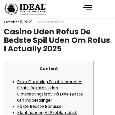
October 11, 2025
|
No Comments
Casino Uden Rofus De
Bedste Spil Uden Om Rofus
I Actually 2025
Content
Reko Gambling Establishment –
Gratis Rotates Uden
Omsætningskrav På Dine Første
6th Indbetalinger
Få De Bedste Bonusser
Identificering Af Problematisk