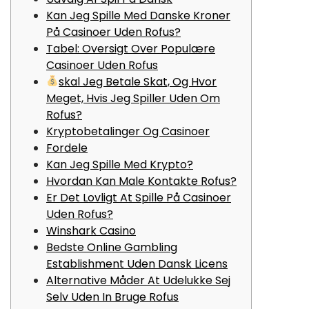
Kan Jeg Spille Med Danske Kroner
På Casinoer Uden Rofus?
Tabel: Oversigt Over Populære
Casinoer Uden Rofus
skal Jeg Betale Skat, Og Hvor
Meget, Hvis Jeg Spiller Uden Om
Rofus?
Kryptobetalinger Og Casinoer
Fordele
Kan Jeg Spille Med Krypto?
Hvordan Kan Male Kontakte Rofus?
Er Det Lovligt At Spille På Casinoer
Uden Rofus?
Winshark Casino
Bedste Online Gambling
Establishment Uden Dansk Licens
Alternative Måder At Udelukke Sej
Selv Uden In Bruge Rofus