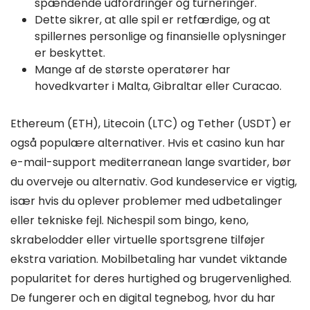
spændende udfordringer og turneringer.
Dette sikrer, at alle spil er retfærdige, og at
spillernes personlige og finansielle oplysninger
er beskyttet.
Mange af de største operatører har
hovedkvarter i Malta, Gibraltar eller Curacao.
Ethereum (ETH), Litecoin (LTC) og Tether (USDT) er
også populære alternativer. Hvis et casino kun har
e-mail-support mediterranean lange svartider, bør
du overveje ou alternativ. God kundeservice er vigtig,
især hvis du oplever problemer med udbetalinger
eller tekniske fejl. Nichespil som bingo, keno,
skrabelodder eller virtuelle sportsgrene tilføjer
ekstra variation. Mobilbetaling har vundet viktande
popularitet for deres hurtighed og brugervenlighed.
De fungerer och en digital tegnebog, hvor du har