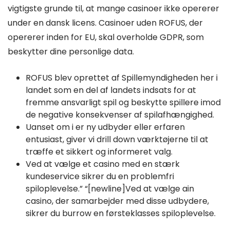
vigtigste grunde til, at mange casinoer ikke opererer
under en dansk licens. Casinoer uden ROFUS, der
opererer inden for EU, skal overholde GDPR, som
beskytter dine personlige data.
ROFUS blev oprettet af Spillemyndigheden her i
landet som en del af landets indsats for at
fremme ansvarligt spil og beskytte spillere imod
de negative konsekvenser af spilafhængighed.
Uanset om i er ny udbyder eller erfaren
entusiast, giver vi drill down værktøjerne til at
træffe et sikkert og informeret valg.
Ved at vælge et casino med en stærk
kundeservice sikrer du en problemfri
spiloplevelse.” “[newline]Ved at vælge ain
casino, der samarbejder med disse udbydere,
sikrer du burrow en førsteklasses spiloplevelse.