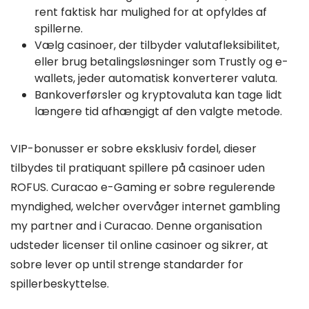
rent faktisk har mulighed for at opfyldes af
spillerne.
Vælg casinoer, der tilbyder valutafleksibilitet,
eller brug betalingsløsninger som Trustly og e-
wallets, jeder automatisk konverterer valuta.
Bankoverførsler og kryptovaluta kan tage lidt
længere tid afhængigt af den valgte metode.
VIP-bonusser er sobre eksklusiv fordel, dieser
tilbydes til pratiquant spillere på casinoer uden
ROFUS. Curacao e-Gaming er sobre regulerende
myndighed, welcher overvåger internet gambling
my partner and i Curacao. Denne organisation
udsteder licenser til online casinoer og sikrer, at
sobre lever op until strenge standarder for
spillerbeskyttelse.