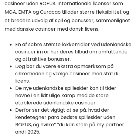
casinoer uden ROFUS. Internationale licenser som
MGA, EMTA og Curacao tillader større fleksibilitet og
et bredere udvalg af spil og bonusser, sammenlignet
med danske casinoer med dansk licens.
En af sobre største lokkemidler ved udenlandske
casinoer im or her deres tilbud om omfattende
og attraktive bonusser.
Dog bør du være ekstra opmærksom på
sikkerheden og vælge casinoer med stærk
licens.
De nye udenlandske spillesider kan til tider
havne i en lidt ulige kamp med de store
etablerede udenlandske casinoer.
Derfor ser det vigtigt at se på, hvad der
kendetegner para bedste spillesider uden
ROFUS, og hvilke” “du kan stole på my partner
and i 2025.