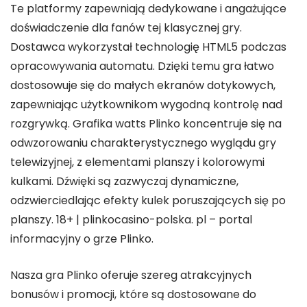
Te platformy zapewniają dedykowane i angażujące
doświadczenie dla fanów tej klasycznej gry.
Dostawca wykorzystał technologię HTML5 podczas
opracowywania automatu. Dzięki temu gra łatwo
dostosowuje się do małych ekranów dotykowych,
zapewniając użytkownikom wygodną kontrolę nad
rozgrywką. Grafika watts Plinko koncentruje się na
odwzorowaniu charakterystycznego wyglądu gry
telewizyjnej, z elementami planszy i kolorowymi
kulkami. Dźwięki są zazwyczaj dynamiczne,
odzwierciedlając efekty kulek poruszających się po
planszy. 18+ | plinkocasino-polska. pl – portal
informacyjny o grze Plinko.
Nasza gra Plinko oferuje szereg atrakcyjnych
bonusów i promocji, które są dostosowane do