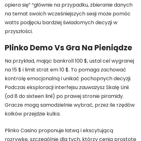
opiera się” “głównie na przypadku, zbieranie danych
na temat swoich wcześniejszych sesji może pomóc
watts podjęciu bardziej świadomych decyzji w
przyszłości.
Plinko Demo Vs Gra Na Pieniądze
Na przykład, mając bankroll 100 $, ustal cel wygranej
na 15 $ i limit strat em 10 $. To pomaga zachować
kontrolę emocjonalną i unikać pochopnych decyzji.
Podczas eksploracji interfejsu zauważysz Skalę Linii
(od 8 do sixteen linii) po prawej stronie piramidy.
Gracze mogą samodzielnie wybrać, przez ile rzędów
kołków przejdzie kulka.
Plinko Casino proponuje łatwą i ekscytującą
rozrywkę, szczególnie dla tych, którzy cenią prostotę