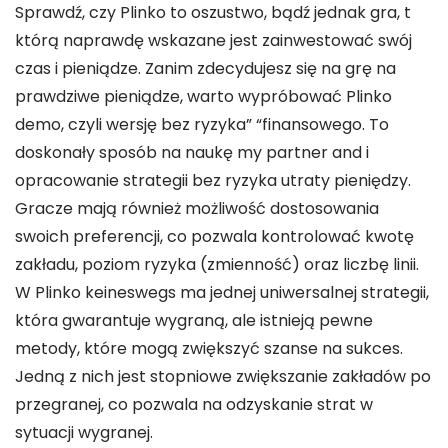
Sprawdź, czy Plinko to oszustwo, bądź jednak gra, t
którą naprawdę wskazane jest zainwestować swój
czas i pieniądze. Zanim zdecydujesz się na grę na
prawdziwe pieniądze, warto wypróbować Plinko
demo, czyli wersję bez ryzyka” “finansowego. To
doskonały sposób na naukę my partner and i
opracowanie strategii bez ryzyka utraty pieniędzy.
Gracze mają również możliwość dostosowania
swoich preferencji, co pozwala kontrolować kwotę
zakładu, poziom ryzyka (zmienność) oraz liczbę linii.
W Plinko keineswegs ma jednej uniwersalnej strategii,
która gwarantuje wygraną, ale istnieją pewne
metody, które mogą zwiększyć szanse na sukces.
Jedną z nich jest stopniowe zwiększanie zakładów po
przegranej, co pozwala na odzyskanie strat w
sytuacji wygranej.