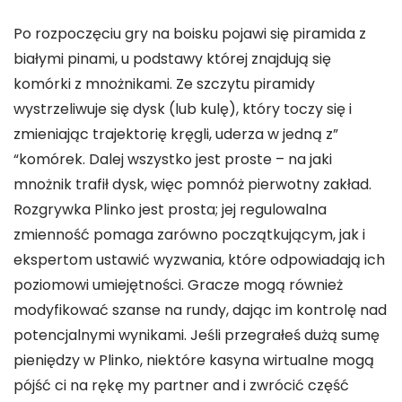
Po rozpoczęciu gry na boisku pojawi się piramida z
białymi pinami, u podstawy której znajdują się
komórki z mnożnikami. Ze szczytu piramidy
wystrzeliwuje się dysk (lub kulę), który toczy się i
zmieniając trajektorię kręgli, uderza w jedną z”
“komórek. Dalej wszystko jest proste – na jaki
mnożnik trafił dysk, więc pomnóż pierwotny zakład.
Rozgrywka Plinko jest prosta; jej regulowalna
zmienność pomaga zarówno początkującym, jak i
ekspertom ustawić wyzwania, które odpowiadają ich
poziomowi umiejętności. Gracze mogą również
modyfikować szanse na rundy, dając im kontrolę nad
potencjalnymi wynikami. Jeśli przegrałeś dużą sumę
pieniędzy w Plinko, niektóre kasyna wirtualne mogą
pójść ci na rękę my partner and i zwrócić część