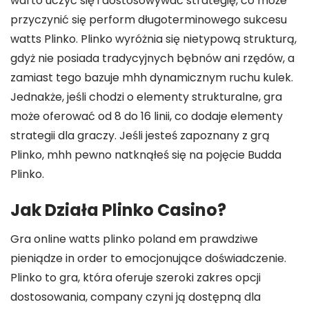
warto uczyć się i dostosowywać strategię, co może
przyczynić się perform długoterminowego sukcesu
watts Plinko. Plinko wyróżnia się nietypową strukturą,
gdyż nie posiada tradycyjnych bębnów ani rzędów, a
zamiast tego bazuje mhh dynamicznym ruchu kulek.
Jednakże, jeśli chodzi o elementy strukturalne, gra
może oferować od 8 do 16 linii, co dodaje elementy
strategii dla graczy. Jeśli jesteś zapoznany z grą
Plinko, mhh pewno natknąłeś się na pojęcie Budda
Plinko.
Jak Działa Plinko Casino?
Gra online watts plinko poland em prawdziwe
pieniądze in order to emocjonujące doświadczenie.
Plinko to gra, która oferuje szeroki zakres opcji
dostosowania, company czyni ją dostępną dla