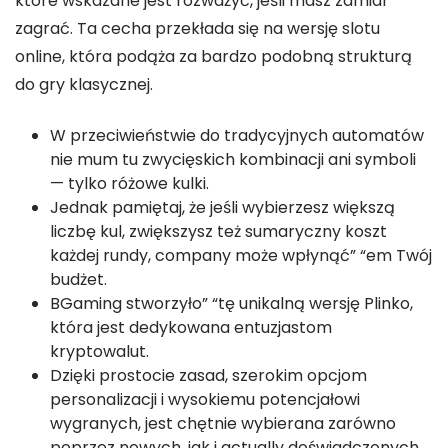
które wskazane jest rozważyć, jeśli masz zamiar
zagrać. Ta cecha przekłada się na wersję slotu
online, która podąża za bardzo podobną strukturą
do gry klasycznej.
W przeciwieństwie do tradycyjnych automatów
nie mum tu zwycięskich kombinacji ani symboli
— tylko różowe kulki.
Jednak pamiętaj, że jeśli wybierzesz większą
liczbę kul, zwiększysz też sumaryczny koszt
każdej rundy, company może wpłynąć” “em Twój
budżet.
BGaming stworzyło” “tę unikalną wersję Plinko,
która jest dedykowana entuzjastom
kryptowalut.
Dzięki prostocie zasad, szerokim opcjom
personalizacji i wysokiemu potencjałowi
wygranych, jest chętnie wybierana zarówno
poprzez nowych, jak i actually doświadczonych