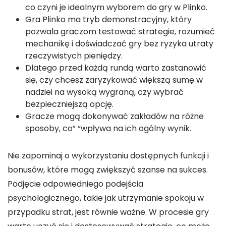
co czyni je idealnym wyborem do gry w Plinko.
Gra Plinko ma tryb demonstracyjny, który
pozwala graczom testować strategie, rozumieć
mechanikę i doświadczać gry bez ryzyka utraty
rzeczywistych pieniędzy.
Dlatego przed każdą rundą warto zastanowić
się, czy chcesz zaryzykować większą sumę w
nadziei na wysoką wygraną, czy wybrać
bezpieczniejszą opcję.
Gracze mogą dokonywać zakładów na różne
sposoby, co” “wpływa na ich ogólny wynik.
Nie zapominaj o wykorzystaniu dostępnych funkcji i
bonusów, które mogą zwiększyć szanse na sukces.
Podjęcie odpowiedniego podejścia
psychologicznego, takie jak utrzymanie spokoju w
przypadku strat, jest równie ważne. W procesie gry