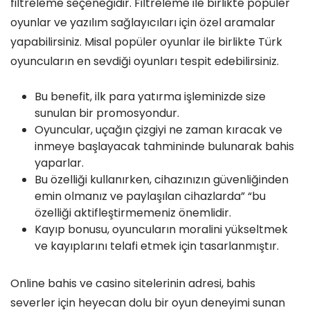
filtreleme seçeneğidir. Filtreleme ile birlikte popüler
oyunlar ve yazılım sağlayıcıları için özel aramalar
yapabilirsiniz. Misal popüler oyunlar ile birlikte Türk
oyuncuların en sevdiği oyunları tespit edebilirsiniz.
Bu benefit, ilk para yatırma işleminizde size
sunulan bir promosyondur.
Oyuncular, uçağın çizgiyi ne zaman kıracak ve
inmeye başlayacak tahmininde bulunarak bahis
yaparlar.
Bu özelliği kullanırken, cihazınızın güvenliğinden
emin olmanız ve paylaşılan cihazlarda” “bu
özelliği aktifleştirmemeniz önemlidir.
Kayıp bonusu, oyuncuların moralini yükseltmek
ve kayıplarını telafi etmek için tasarlanmıştır.
Online bahis ve casino sitelerinin adresi, bahis
severler için heyecan dolu bir oyun deneyimi sunan