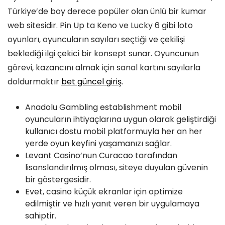
Türkiye’de boy derece popüler olan ünlü bir kumar
web sitesidir. Pin Up ta Keno ve Lucky 6 gibi loto
oyunları, oyuncuların sayıları seçtiği ve çekilişi
beklediği ilgi çekici bir konsept sunar. Oyuncunun
görevi, kazancını almak için sanal kartını sayılarla
doldurmaktır
bet güncel giriş
.
Anadolu Gambling establishment mobil
oyuncuların ihtiyaçlarına uygun olarak geliştirdiği
kullanıcı dostu mobil platformuyla her an her
yerde oyun keyfini yaşamanızı sağlar.
Levant Casino’nun Curacao tarafından
lisanslandırılmış olması, siteye duyulan güvenin
bir göstergesidir.
Evet, casino küçük ekranlar için optimize
edilmiştir ve hızlı yanıt veren bir uygulamaya
sahiptir.