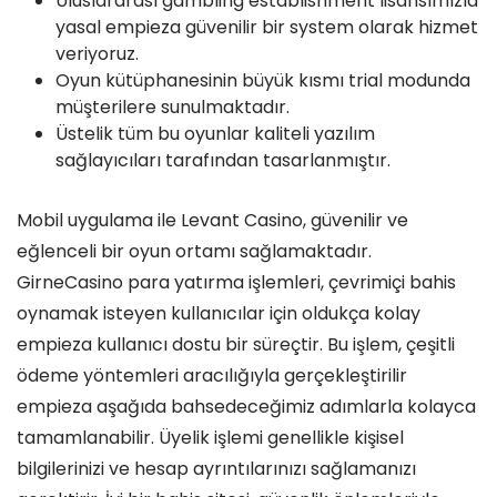
Uluslararası gambling establishment lisansımızla
yasal empieza güvenilir bir system olarak hizmet
veriyoruz.
Oyun kütüphanesinin büyük kısmı trial modunda
müşterilere sunulmaktadır.
Üstelik tüm bu oyunlar kaliteli yazılım
sağlayıcıları tarafından tasarlanmıştır.
Mobil uygulama ile Levant Casino, güvenilir ve
eğlenceli bir oyun ortamı sağlamaktadır.
GirneCasino para yatırma işlemleri, çevrimiçi bahis
oynamak isteyen kullanıcılar için oldukça kolay
empieza kullanıcı dostu bir süreçtir. Bu işlem, çeşitli
ödeme yöntemleri aracılığıyla gerçekleştirilir
empieza aşağıda bahsedeceğimiz adımlarla kolayca
tamamlanabilir. Üyelik işlemi genellikle kişisel
bilgilerinizi ve hesap ayrıntılarınızı sağlamanızı