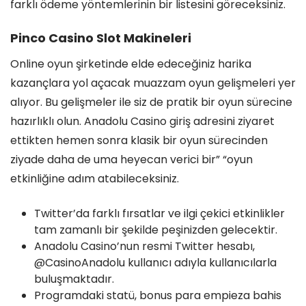
farklı ödeme yöntemlerinin bir listesini göreceksiniz.
Pinco Casino Slot Makineleri
Online oyun şirketinde elde edeceğiniz harika
kazançlara yol açacak muazzam oyun gelişmeleri yer
alıyor. Bu gelişmeler ile siz de pratik bir oyun sürecine
hazırlıklı olun. Anadolu Casino giriş adresini ziyaret
ettikten hemen sonra klasik bir oyun sürecinden
ziyade daha de uma heyecan verici bir” “oyun
etkinliğine adım atabileceksiniz.
Twitter’da farklı fırsatlar ve ilgi çekici etkinlikler
tam zamanlı bir şekilde peşinizden gelecektir.
Anadolu Casino’nun resmi Twitter hesabı,
@CasinoAnadolu kullanıcı adıyla kullanıcılarla
buluşmaktadır.
Programdaki statü, bonus para empieza bahis