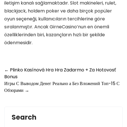
iletişim kanalı sağlamaktadır. Slot makineleri, rulet,
blackjack, holdem poker ve daha birçok popüler
oyun seçeneği, kullanıcıların tercihlerine göre
sıralanmıştır. Ancak GirneCasino’nun en önemli
özelliklerinden biri, kazançların hızlı bir şekilde
ödenmesidir.
←
Plinko Kasínová Hra Hra Zadarmo + Za Hotovosť
Bonus
Игры С Выводом Денег Реально а Без Вложений Топ-15 С
Обзорами
→
Search