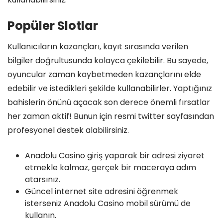
Popüler Slotlar
Kullanıcıların kazançları, kayıt sırasında verilen
bilgiler doğrultusunda kolayca çekilebilir. Bu sayede,
oyuncular zaman kaybetmeden kazançlarını elde
edebilir ve istedikleri şekilde kullanabilirler. Yaptığınız
bahislerin önünü açacak son derece önemli fırsatlar
her zaman aktif! Bunun için resmi twitter sayfasından
profesyonel destek alabilirsiniz.
Anadolu Casino giriş yaparak bir adresi ziyaret
etmekle kalmaz, gerçek bir maceraya adım
atarsınız.
Güncel internet site adresini öğrenmek
isterseniz Anadolu Casino mobil sürümü de
kullanın.