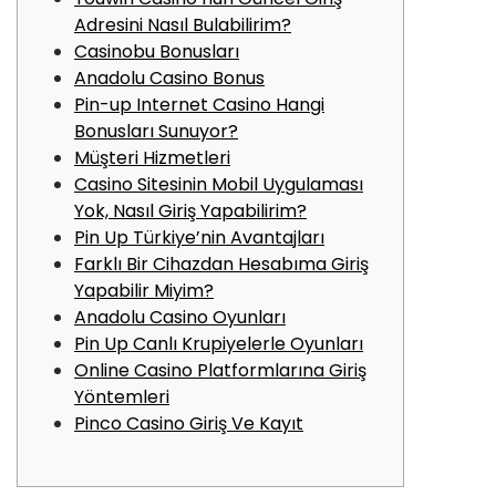
Adresini Nasıl Bulabilirim?
Casinobu Bonusları
Anadolu Casino Bonus
Pin-up Internet Casino Hangi
Bonusları Sunuyor?
Müşteri Hizmetleri
Casino Sitesinin Mobil Uygulaması
Yok, Nasıl Giriş Yapabilirim?
Pin Up Türkiye’nin Avantajları
Farklı Bir Cihazdan Hesabıma Giriş
Yapabilir Miyim?
Anadolu Casino Oyunları
Pin Up Canlı Krupiyelerle Oyunları
Online Casino Platformlarına Giriş
Yöntemleri
Pinco Casino Giriş Ve Kayıt