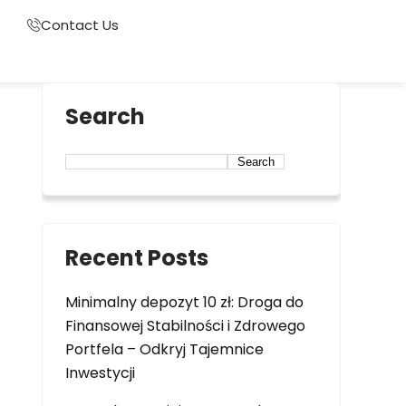
Contact Us
Search
Search
Recent Posts
Minimalny depozyt 10 zł: Droga do
Finansowej Stabilności i Zdrowego
Portfela – Odkryj Tajemnice
Inwestycji