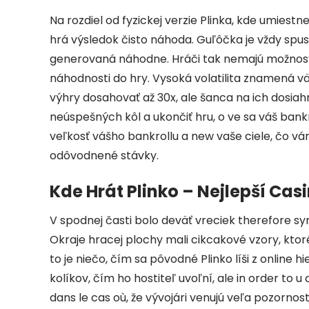
Na rozdiel od fyzickej verzie Plinka, kde umiestn
hrá výsledok čisto náhoda. Guľôčka je vždy spust
generovaná náhodne. Hráči tak nemajú možnosť 
náhodnosti do hry. Vysoká volatilita znamená v
výhry dosahovať až 30x, ale šanca na ich dosiahn
neúspešných kôl a ukončiť hru, o ve sa váš bankro
veľkosť vášho bankrollu a new vaše ciele, čo vá
odôvodnené stávky.
Kde Hrát Plinko – Nejlepší Ca
V spodnej časti bolo deväť vreciek therefore s
Okraje hracej plochy mali cikcakové vzory, ktoré 
to je niečo, čím sa pôvodné Plinko líši z online 
kolíkov, čím ho hostiteľ uvoľní, ale in order to u
dans le cas où, že vývojári venujú veľa pozornosti