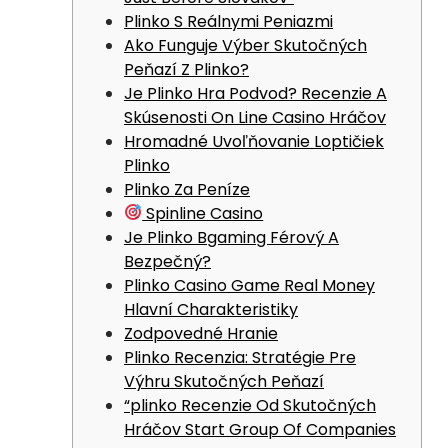
Plinko S Reálnymi Peniazmi
Ako Funguje Výber Skutočných
Peňazí Z Plinko?
Je Plinko Hra Podvod? Recenzie A
Skúsenosti On Line Casino Hráčov
Hromadné Uvoľňovanie Loptičiek
Plinko
Plinko Za Peníze
Spinline Casino
Je Plinko Bgaming Férový A
Bezpečný?
Plinko Casino Game Real Money
Hlavní Charakteristiky
Zodpovedné Hranie
Plinko Recenzia: Stratégie Pre
Výhru Skutočných Peňazí
“plinko Recenzie Od Skutočných
Hráčov Start Group Of Companies