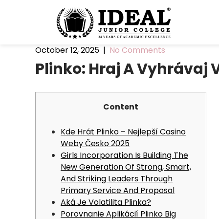
October 12, 2025
|
No Comments
Plinko: Hraj A Vyhrávaj 
Content
Kde Hrát Plinko – Nejlepší Casino
Weby Česko 2025
Girls Incorporation Is Building The
New Generation Of Strong, Smart,
And Striking Leaders Through
Primary Service And Proposal
Aká Je Volatilita Plinka?
Porovnanie Aplikácií Plinko Big