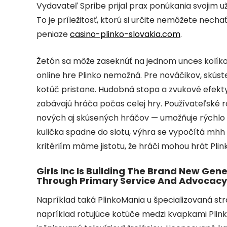
Vydavateľ Spribe prijal prax ponúkania svojim u
To je príležitosť, ktorú si určite nemôžete necha
peniaze
casino-plinko-slovakia.com
.
Žetón sa môže zaseknúť na jednom unces kolíkov, 
online hre Plinko nemožná. Pre nováčikov, skúste
kotúč pristane. Hudobná stopa a zvukové efekty
zabávajú hráča počas celej hry. Používateľské r
nových aj skúsených hráčov — umožňuje rýchlo nas
kulička spadne do slotu, výhra se vypočítá mhh 
kritériím máme jistotu, že hráči mohou hrát Pli
Girls Inc Is Building The Brand New Gen
Through Primary Service And Advocacy
Napríklad taká PlinkoMania u špecializovaná strá
napríklad rotujúce kotúče medzi kvapkami Plinka, si