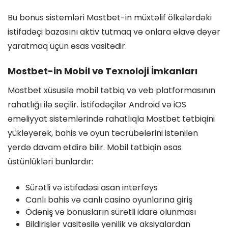
Bu bonus sistemləri Mostbet-in müxtəlif ölkələrdəki
istifadəçi bazasını aktiv tutmaq və onlara əlavə dəyər
yaratmaq üçün əsas vasitədir.
Mostbet-in Mobil və Texnoloji İmkanları
Mostbet xüsusilə mobil tətbiq və veb platformasının
rahatlığı ilə seçilir. İstifadəçilər Android və iOS
əməliyyat sistemlərində rahatlıqla Mostbet tətbiqini
yükləyərək, bahis və oyun təcrübələrini istənilən
yerdə davam etdirə bilir. Mobil tətbiqin əsas
üstünlükləri bunlardır:
Sürətli və istifadəsi asan interfeys
Canlı bahis və canlı casino oyunlarına giriş
Ödəniş və bonusların sürətli idarə olunması
Bildirişlər vasitəsilə yenilik və aksiyalardan