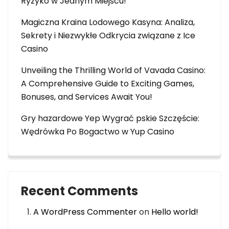
Ryzyko w Jednym Miejscu!
Magiczna Kraina Lodowego Kasyna: Analiza,
Sekrety i Niezwykłe Odkrycia związane z Ice
Casino
Unveiling the Thrilling World of Vavada Casino:
A Comprehensive Guide to Exciting Games,
Bonuses, and Services Await You!
Gry hazardowe Yep Wygrać pskie Szczęście:
Wędrówka Po Bogactwo w Yup Casino
Recent Comments
A WordPress Commenter
on
Hello world!