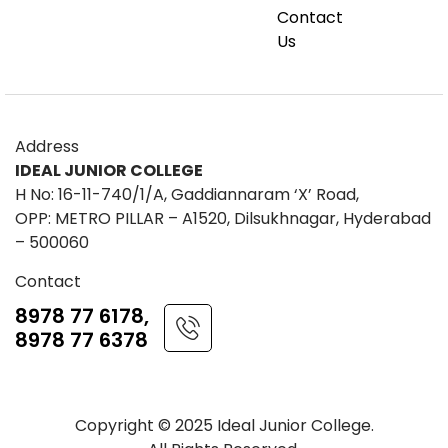
Contact
Us
Address
IDEAL JUNIOR COLLEGE
H No: 16-11-740/1/A, Gaddiannaram ‘X’ Road,
OPP: METRO PILLAR – A1520, Dilsukhnagar, Hyderabad
– 500060
Contact
8978 77 6178,
8978 77 6378
Copyright © 2025 Ideal Junior College.