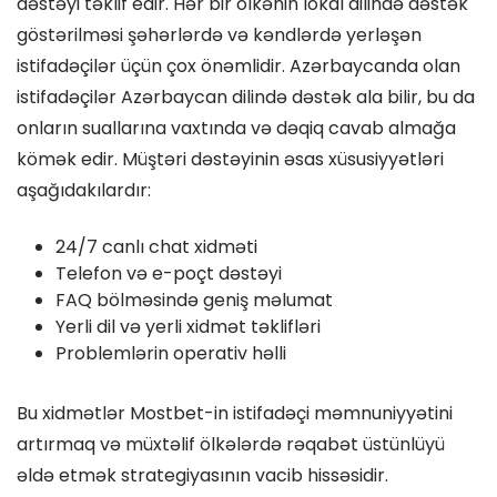
dəstəyi təklif edir. Hər bir ölkənin lokal dilində dəstək
göstərilməsi şəhərlərdə və kəndlərdə yerləşən
istifadəçilər üçün çox önəmlidir. Azərbaycanda olan
istifadəçilər Azərbaycan dilində dəstək ala bilir, bu da
onların suallarına vaxtında və dəqiq cavab almağa
kömək edir. Müştəri dəstəyinin əsas xüsusiyyətləri
aşağıdakılardır:
24/7 canlı chat xidməti
Telefon və e-poçt dəstəyi
FAQ bölməsində geniş məlumat
Yerli dil və yerli xidmət təklifləri
Problemlərin operativ həlli
Bu xidmətlər Mostbet-in istifadəçi məmnuniyyətini
artırmaq və müxtəlif ölkələrdə rəqabət üstünlüyü
əldə etmək strategiyasının vacib hissəsidir.