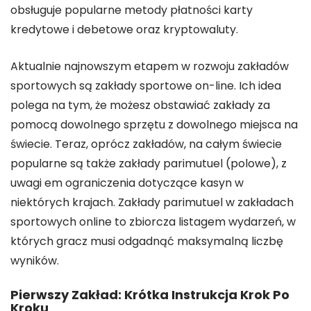
obsługuje popularne metody płatności karty
kredytowe i debetowe oraz kryptowaluty.
Aktualnie najnowszym etapem w rozwoju zakładów
sportowych są zakłady sportowe on-line. Ich idea
polega na tym, że możesz obstawiać zakłady za
pomocą dowolnego sprzętu z dowolnego miejsca na
świecie. Teraz, oprócz zakładów, na całym świecie
popularne są także zakłady parimutuel (polowe), z
uwagi em ograniczenia dotyczące kasyn w
niektórych krajach. Zakłady parimutuel w zakładach
sportowych online to zbiorcza listagem wydarzeń, w
których gracz musi odgadnąć maksymalną liczbę
wyników.
Pierwszy Zakład: Krótka Instrukcja Krok Po
Kroku