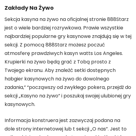
Zakłady Na Żywo
Sekcja kasyna na żywo na oficjalnej stronie 888Starz
jest o wiele bardziej rozrywkowa. Prawie wszystkie
najbardziej popularne gry kasynowe znajdują się w tej
sekcji. Z pomocą 888Starz możesz poczuć
atmosferę prawdziwych kasyn watts Los Angeles.
Krupierki na żywo będą grać z Tobą prosto z
Twojego ekranu. Aby znaleźć setki dostępnych
habgier kasynowych na żywo do dowolnego
zadania,” “począwszy od zwykłego pokera, przejdź do
sekcji „Kasyno na żywo” i poszukaj swojej ulubionej gry
kasynowych.
Informacja konstruera jest zazwyczaj podana na
dole strony internetowej lub t sekcji „O nas”. Jest to