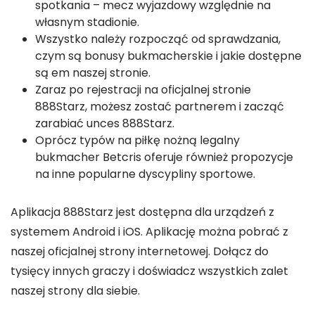
spotkania – mecz wyjazdowy względnie na
własnym stadionie.
Wszystko należy rozpocząć od sprawdzania,
czym są bonusy bukmacherskie i jakie dostępne
są em naszej stronie.
Zaraz po rejestracji na oficjalnej stronie
888Starz, możesz zostać partnerem i zacząć
zarabiać unces 888Starz.
Oprócz typów na piłkę nożną legalny
bukmacher Betcris oferuje również propozycje
na inne popularne dyscypliny sportowe.
Aplikacja 888Starz jest dostępna dla urządzeń z
systemem Android i iOS. Aplikację można pobrać z
naszej oficjalnej strony internetowej. Dołącz do
tysięcy innych graczy i doświadcz wszystkich zalet
naszej strony dla siebie.