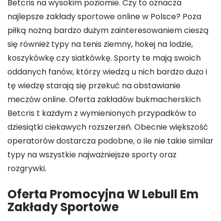
Betcris na wysokim poziomie. Czy to oznacza
najlepsze zakłady sportowe online w Polsce? Poza
piłką nożną bardzo dużym zainteresowaniem cieszą
się również typy na tenis ziemny, hokej na lodzie,
koszykówkę czy siatkówkę. Sporty te mają swoich
oddanych fanów, którzy wiedzą u nich bardzo dużo i
tę wiedzę starają się przekuć na obstawianie
meczów online. Oferta zakładów bukmacherskich
Betcris t każdym z wymienionych przypadków to
dziesiątki ciekawych rozszerzeń. Obecnie większość
operatorów dostarcza podobne, o ile nie takie similar
typy na wszystkie najważniejsze sporty oraz
rozgrywki.
Oferta Promocyjna W Lebull Em
Zakłady Sportowe