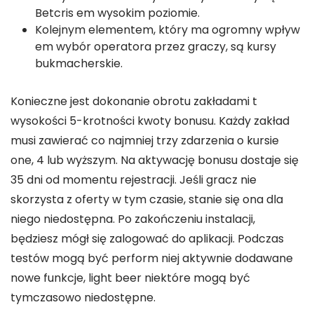
Betcris em wysokim poziomie.
Kolejnym elementem, który ma ogromny wpływ
em wybór operatora przez graczy, są kursy
bukmacherskie.
Konieczne jest dokonanie obrotu zakładami t
wysokości 5-krotności kwoty bonusu. Każdy zakład
musi zawierać co najmniej trzy zdarzenia o kursie
one, 4 lub wyższym. Na aktywację bonusu dostaje się
35 dni od momentu rejestracji. Jeśli gracz nie
skorzysta z oferty w tym czasie, stanie się ona dla
niego niedostępna. Po zakończeniu instalacji,
będziesz mógł się zalogować do aplikacji. Podczas
testów mogą być perform niej aktywnie dodawane
nowe funkcje, light beer niektóre mogą być
tymczasowo niedostępne.