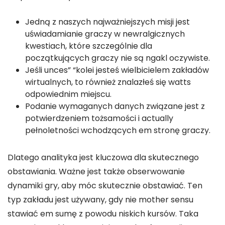
Jedną z naszych najważniejszych misji jest
uświadamianie graczy w newralgicznych
kwestiach, które szczególnie dla
początkujących graczy nie są ngakl oczywiste.
Jeśli unces” “kolei jesteś wielbicielem zakładów
wirtualnych, to również znalazłeś się watts
odpowiednim miejscu.
Podanie wymaganych danych związane jest z
potwierdzeniem tożsamości i actually
pełnoletności wchodzących em stronę graczy.
Dlatego analityka jest kluczowa dla skutecznego
obstawiania. Ważne jest także obserwowanie
dynamiki gry, aby móc skutecznie obstawiać. Ten
typ zakładu jest używany, gdy nie mother sensu
stawiać em sumę z powodu niskich kursów. Taka