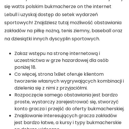
się watts polskim bukmacherze on the internet
Lebull i uzyskaj dostęp do setek wydarzeń
sportowych! Znajdziesz tutaj możliwość obstawiania
zakładów na piłkę nożną, tenis ziemny, baseball oraz
na dziesiątki innych dyscyplin sportowych.
Zakaz wstępu na stronę internetową i
uczestnictwa w grze hazardowej dla osób
poniżej 18.
Co więcej, strona 1xBet oferuje klientom
tworzenie własnych wygrywających kombinacji i
dzielenia się z nimi z przyjaciółmi.
Rozpoczęcie samego obstawiania jest bardzo
proste, wystarczy zarejestrować się, stworzyć
konto gracza i przejść do oferty bukmacherskiej.
Znajdowanie interesujących gracza zakładów
jest bardzo łatwe, a kursy i typy bukmacherskie