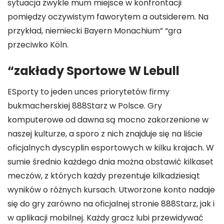
sytuacja zwykle mum miejsce w konfrontacji
pomiędzy oczywistym faworytem a outsiderem. Na
przykład, niemiecki Bayern Monachium” “gra
przeciwko Köln.
“zakłady Sportowe W Lebull
ESporty to jeden unces priorytetów firmy
bukmacherskiej 888Starz w Polsce. Gry
komputerowe od dawna są mocno zakorzenione w
naszej kulturze, a sporo z nich znajduje się na liście
oficjalnych dyscyplin esportowych w kilku krajach. W
sumie średnio każdego dnia można obstawić kilkaset
meczów, z których każdy prezentuje kilkadziesiąt
wyników o różnych kursach. Utworzone konto nadaje
się do gry zarówno na oficjalnej stronie 888Starz, jak i
w aplikacji mobilnej. Każdy gracz lubi przewidywać