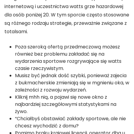
internetową i uczestnictwa watts grze hazardowej
dla osób poniżej 20. W tym sporcie często stosowane
są różnego rodzaju strategie, przeważnie związane z
totalsami.
Poza szeroką ofertą przedmeczową możesz
również bez problemu zakładać się na
wydarzenia sportowe rozgrywające się watts
czasie rzeczywistym.
Musisz być jednak dość szybki, ponieważ zajecia
z bukmacherskie zmieniają się w mgnieniu oka, w
zależności z rozwoju wydarzeń.
Kliknij mhh nią, a pojawi się nowe okno z
najbardziej szczegółowymi statystykami na
żywo.
“Chciałbyś obstawiać zakłady sportowe, ale nie
chcesz wychodzić z domu?
Pomimo braku krajowej licencji, operator dba u