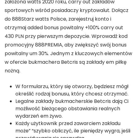
założona watts 2020 roku, carry out zakładów
sportowych wśród posiadaczy kryptowalut. Dołącz
do 888Starz watts Polsce, zarejestruj konto i
otrzymaj added bonus powitalny +100% carry out
430 PLN przy pierwszym depozycie. Wprowadź kod
promocyjny 888PREMIA, aby zwiększyć swój bonus
powitalny um 30%. Jednym z kluczowych elementów
w ofercie bukmachera Betcris są zakłady em piłkę
nożną.
W formularzu, który się otworzy, będziesz mógł
określić rodzaj bonusu, który chcesz otrzymać.
Legalne zakłady bukmacherskie Betcris dają Ci
możliwość bieżącego obstawiania realnych
wydarzeń em żywo.
Każdy użytkownik przed zawarciem zakładu
może” “szybko obliczyć, ile pieniędzy wygra, jeśli