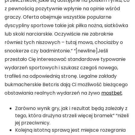
przeliczników, jakie są dostępne na polskim rynku, co
z pewnością pozytywnie wpłynie na opinie wśród
graczy. Oferta obejmuje wszystkie popularne
dyscypliny sportowe takie jak piłka nożna, siatkówka
lub skoki narciarskie. Oczywiście nie zabraknie
również tych niszowych – tutaj mowa, chociażby o
snookerze czy badmintonie.” “[newline]Jeśli
przestało Cię interesować standardowe typowanie
wydarzeń sportowych i szukasz czegoś nowego,
trafiłeś na odpowiednią stronę. Legalne zakłady
bukmacherskie Betcris dają Ci możliwość bieżącego
obstawiania realnych wydarzeń na żywo
mostbet
.
Zarówno wynik gry, jak i rezultat będą zależały z
tego, która drużyna strzeli więcej bramek” “niżeli
jej przeciwnicy.
Kolejną istotną sprawą jest miejsce rozegrania