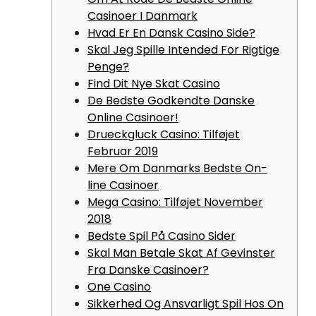
Casinoer I Danmark
Hvad Er En Dansk Casino Side?
Skal Jeg Spille Intended For Rigtige
Penge?
Find Dit Nye Skat Casino
De Bedste Godkendte Danske
Online Casinoer!
Drueckgluck Casino: Tilføjet
Februar 2019
Mere Om Danmarks Bedste On-
line Casinoer
Mega Casino: Tilføjet November
2018
Bedste Spil På Casino Sider
Skal Man Betale Skat Af Gevinster
Fra Danske Casinoer?
One Casino
Sikkerhed Og Ansvarligt Spil Hos On