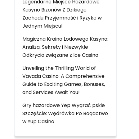
Legendarne Miejsce Hazardowe:
Kasyno Bizonów Z Dzikiego
Zachodu Przyjemność i Ryzyko w
Jednym Miejscu!
Magiczna Kraina Lodowego Kasyna:
Analiza, Sekrety i Niezwykłe
Odkrycia związane z Ice Casino
Unveiling the Thrilling World of
Vavada Casino: A Comprehensive
Guide to Exciting Games, Bonuses,
and Services Await You!
Gry hazardowe Yep Wygrać pskie
Szczęście: Wędrówka Po Bogactwo
w Yup Casino