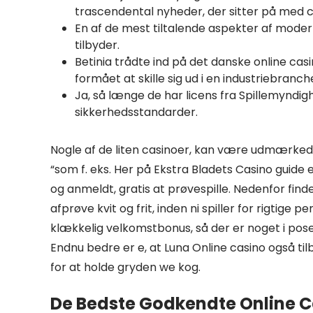
trascendental nyheder, der sitter på med c
En af de mest tiltalende aspekter af moder
tilbyder.
Betinia trådte ind på det danske online ca
formået at skille sig ud i en industriebran
Ja, så længe de har licens fra Spillemyndig
sikkerhedsstandarder.
Nogle af de liten casinoer, kan være udmærkede 
“som f. eks. Her på Ekstra Bladets Casino guide
og anmeldt, gratis at prøvespille. Nedenfor fin
afprøve kvit og frit, inden ni spiller for rigtig
klækkelig velkomstbonus, så der er noget i posen,
Endnu bedre er e, at Luna Online casino også t
for at holde gryden we kog.
De Bedste Godkendte Online C