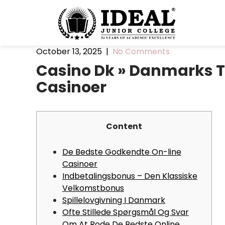
October 13, 2025
|
No Comments
Casino Dk » Danmarks T
Casinoer
Content
De Bedste Godkendte On-line
Casinoer
Indbetalingsbonus – Den Klassiske
Velkomstbonus
Spillelovgivning I Danmark
Ofte Stillede Spørgsmål Og Svar
Om At Rode De Bedste Online