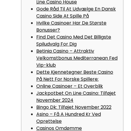
Line Casino House
Gode Råd Til At Udvælge En Dansk
Casino Side At Spille På
Hvilke Casinoer Har De Største
Bonusser?
Find Det Casino Med Det Billigste
Spiludvalg For Dig
Betinia Casino – Attraktiv
Velkomstbonus Mediterranean Fed
Vip-klub
Dette Kjennetegner Beste Casino
På Nett For Norske Spillere:
Online Casinoer – Et Overblik
Jackpotbet On Line Casino: Tilføjet
November 2024
Bingo Dk: Tilføjet November 2022
Asino – Få A Hundred Kr Ved
Oprettelse
Casinos Omdømme