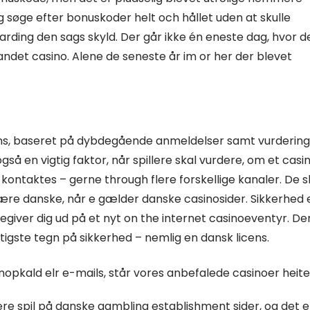
 søge efter bonuskoder helt och hållet uden at skulle
rding den sags skyld. Der går ikke én eneste dag, hvor d
er andet casino. Alene de seneste år im or her der blevet
ens, baseret på dybdegående anmeldelser samt vurderin
å en vigtig faktor, når spillere skal vurdere, om et casi
ontaktes – gerne through flere forskellige kanaler. De s
e være danske, når e gælder danske casinosider. Sikkerhed 
 begiver dig ud på et nyt on the internet casinoeventyr. De
gtigste tegn på sikkerhed – nemlig en dansk licens.
opkald elr e-mails, står vores anbefalede casinoer heiter
e spil på danske gambling establishment sider, og det e