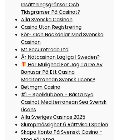
Insättningsgränser Och
Tidsgränser På Casinot?
Alla Svenska Casinon
Casino Utan Registrering
För- Och Nackdelar Med Svenska
Casinon
Mt Securetrade Ltd
Är Nätcasinon Lagliga I Sweden?
Har Mulighed For Jag Ta De Av
Bonusar På Ett Casino
Mediterranean Svensk Licens?
Betmgm Casino
#1 – Spelklubben – Bästa Nya
Casinot Mediterranean Sea Svensk
Licens
Alla Sveriges Casinos 2025
Slumpmässighet 6 Rättvisa I Spelen
Skapa Konto På Svenskt Casino –
Steg För Steg