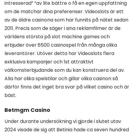
intresserad” “av lite bättre o få en egen uppfattning
om de matchar dina preferenser. Videoslots är ett
av de äldre casinona som har funnits på nätet sedan
2011. Precis som de säger i sina reklamfilmer är de
världens största på slot machine games och
erbjuder över 6500 casinospel från många olika
leverantörer. Utöver detta har Videoslots flera
exklusiva kampanjer och 1st attraktivt
välkomsterbjudande som du kan konstruera del av.
Alla har olika spelstilar och gillar olika casinon så
därför finns det inget bra svar på vilket casino och är
bäst.
Betmgm Casino
Under durante undersökning vi gjorde i slutet utav
2024 visade de sig att Betinia hade ca seven hundred