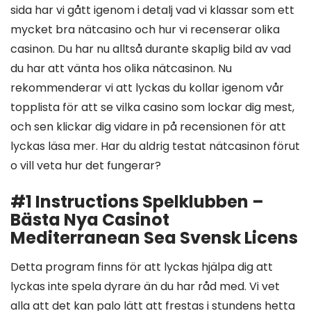
sida har vi gått igenom i detalj vad vi klassar som ett
mycket bra nätcasino och hur vi recenserar olika
casinon. Du har nu alltså durante skaplig bild av vad
du har att vänta hos olika nätcasinon. Nu
rekommenderar vi att lyckas du kollar igenom vår
topplista för att se vilka casino som lockar dig mest,
och sen klickar dig vidare in på recensionen för att
lyckas läsa mer. Har du aldrig testat nätcasinon förut
o vill veta hur det fungerar?
#1 Instructions Spelklubben –
Bästa Nya Casinot
Mediterranean Sea Svensk Licens
Detta program finns för att lyckas hjälpa dig att
lyckas inte spela dyrare än du har råd med. Vi vet
alla att det kan palo lätt att frestas i stundens hetta