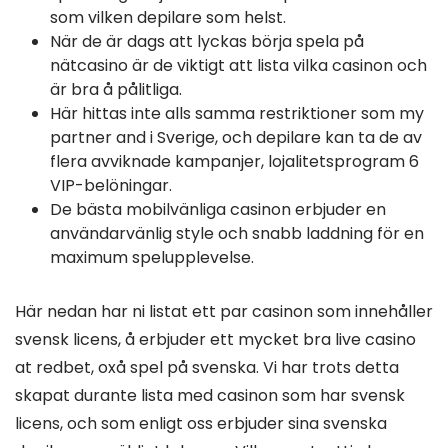
som vilken depilare som helst.
När de är dags att lyckas börja spela på
nätcasino är de viktigt att lista vilka casinon och
är bra å pålitliga.
Här hittas inte alls samma restriktioner som my
partner and i Sverige, och depilare kan ta de av
flera avviknade kampanjer, lojalitetsprogram 6
VIP-belöningar.
De bästa mobilvänliga casinon erbjuder en
användarvänlig style och snabb laddning för en
maximum spelupplevelse.
Här nedan har ni listat ett par casinon som innehåller
svensk licens, å erbjuder ett mycket bra live casino
at redbet, oxå spel på svenska. Vi har trots detta
skapat durante lista med casinon som har svensk
licens, och som enligt oss erbjuder sina svenska