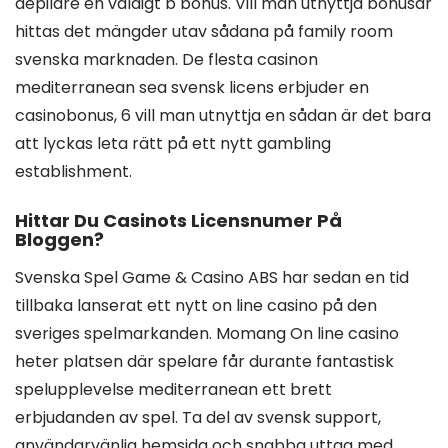
depilare en väldigt b bonus. Vill man utnyttja bonusar
hittas det mängder utav sådana på family room
svenska marknaden. De flesta casinon
mediterranean sea svensk licens erbjuder en
casinobonus, 6 vill man utnyttja en sådan är det bara
att lyckas leta rätt på ett nytt gambling
establishment.
Hittar Du Casinots Licensnumer På
Bloggen?
Svenska Spel Game & Casino ABS har sedan en tid
tillbaka lanserat ett nytt on line casino på den
sveriges spelmarkanden. Momang On line casino
heter platsen där spelare får durante fantastisk
spelupplevelse mediterranean ett brett
erbjudanden av spel. Ta del av svensk support,
användarvänlig hemsida och snabba uttag med