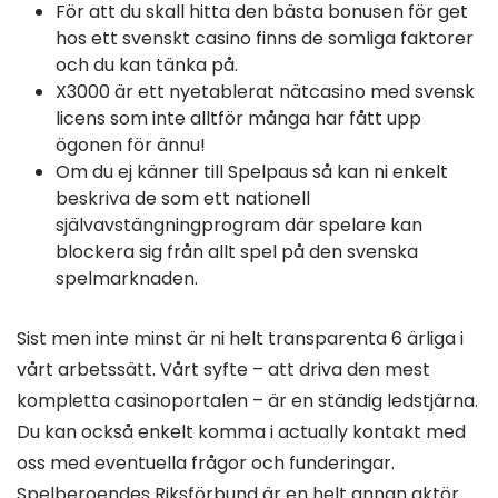
För att du skall hitta den bästa bonusen för get
hos ett svenskt casino finns de somliga faktorer
och du kan tänka på.
X3000 är ett nyetablerat nätcasino med svensk
licens som inte alltför många har fått upp
ögonen för ännu!
Om du ej känner till Spelpaus så kan ni enkelt
beskriva de som ett nationell
självavstängningprogram där spelare kan
blockera sig från allt spel på den svenska
spelmarknaden.
Sist men inte minst är ni helt transparenta 6 ärliga i
vårt arbetssätt. Vårt syfte – att driva den mest
kompletta casinoportalen – är en ständig ledstjärna.
Du kan också enkelt komma i actually kontakt med
oss med eventuella frågor och funderingar.
Spelberoendes Riksförbund är en helt annan aktör