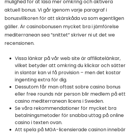
mulighed for at läsa mer omkring och aktivera
aktuell bonus. Vi går igenom varje paragraf i
bonusvillkoren för att skärskåda va som egentligen
gäller. Är casinobonusen mycket bra i jämförelse
mediterranean sea ”snittet” skriver ni ut det we
recensionen.
Vissa länkar på vår web site är affiliatelänkar,
vilket betyder att omkring du klickar och sätter
in slantar kan vi få provision – men det kostar
ingenting extra för dig.
Dessutom får man oftast sobre casino bonus
eller free rounds när person blir medlem på ett
casino mediterranean licens i Sweden.
Se våra rekommendationer för mycket bra
betalningsmetoder för snabba uttag på online
casino i texten ovan.
Att spela på MGA-licensierade casinon innebär