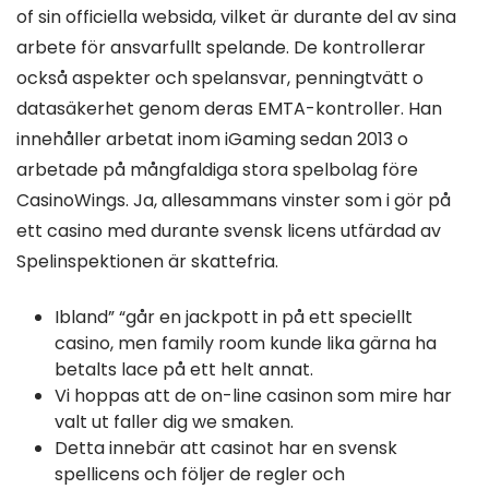
of sin officiella websida, vilket är durante del av sina
arbete för ansvarfullt spelande. De kontrollerar
också aspekter och spelansvar, penningtvätt o
datasäkerhet genom deras EMTA-kontroller. Han
innehåller arbetat inom iGaming sedan 2013 o
arbetade på mångfaldiga stora spelbolag före
CasinoWings. Ja, allesammans vinster som i gör på
ett casino med durante svensk licens utfärdad av
Spelinspektionen är skattefria.
Ibland” “går en jackpott in på ett speciellt
casino, men family room kunde lika gärna ha
betalts lace på ett helt annat.
Vi hoppas att de on-line casinon som mire har
valt ut faller dig we smaken.
Detta innebär att casinot har en svensk
spellicens och följer de regler och