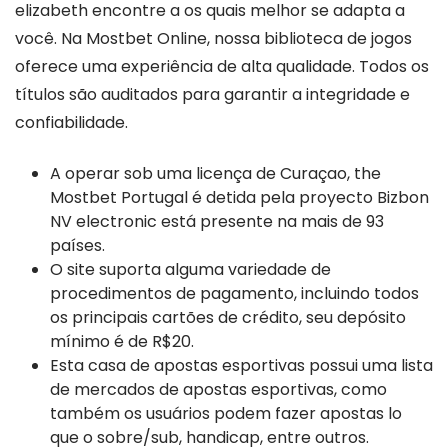
elizabeth encontre a os quais melhor se adapta a
você. Na Mostbet Online, nossa biblioteca de jogos
oferece uma experiência de alta qualidade. Todos os
títulos são auditados para garantir a integridade e
confiabilidade.
A operar sob uma licença de Curaçao, the
Mostbet Portugal é detida pela proyecto Bizbon
NV electronic está presente na mais de 93
países.
O site suporta alguma variedade de
procedimentos de pagamento, incluindo todos
os principais cartões de crédito, seu depósito
mínimo é de R$20.
Esta casa de apostas esportivas possui uma lista
de mercados de apostas esportivas, como
também os usuários podem fazer apostas lo
que o sobre/sub, handicap, entre outros.