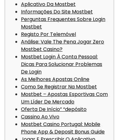
Aplicativo Da Mostbet
Informações Do Site Mostbet
Perguntas Frequentes Sobre Login
Mostbet
Registo Por Telemóvel
Análise: Vale The Pena Jogar Zero
Mostbet Casino?
Mostbet Login À Conta Pessoal:
Dicas Para Solucionar Problemas
De Login
As Melhores Apostas Online
Como Se Registrar Na Mostbet
Mostbet – Apostas Esportivas Com
Um Líder De Mercado
Oferta De Início” “depósito
Cassino Ao Vivo
Mostbet Casino Portugal: Mobile
Phone App & Deposit Bonus Guide
Jogar E Prescribir O Aplicativo