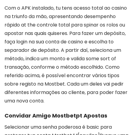
Com o APK instalado, tu tens acesso total ao casino
na triunfo da mão, apresentando desempenho
rápido at the controle total para spinar os rolos ou
apostar nas quais quiseres. Para fazer um depósito,
faça login na sua conta de casino e escolha to
separador de depósito. A partir daí, seleciona um
método, indica um monto e valida some sort of
transação, conforme o método escolhido. Como
referido acima, é possível encontrar vários tipos
sobre registo na Mostbet. Cada um deles vai pedir
diferentes informações ao cliente, para poder fazer
uma nova conta.
Convidar Amigo Mostbetpt Apostas
Selecionar uma senha poderosa é basic para