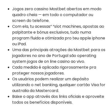
Jogos zero cassino Mostbet abertos em modo
quadro cheia — em todo o computador ou
screen do telefone.
Com ela, tu acessas” “slot machines, apostas ao
palpitante e bónus exclusivos, tudo numa
program fluida e otimizada pro teu apple iphone
ou iPad.
Uma das principais atrações da Mostbet para os
jogadores no ano de Portugal são operating
system jogos de on line casino ao vivo.
Cada medida é aplicada rigorosamente pra
proteger nossos jogadores.
Os usuários podem realizar um depósito
utilizando o net banking, qualquer cartão Visa for
australia da Mastercard.
Baixe o app através dos links oficiais e aproveite
todos os benefícios disponíveis.