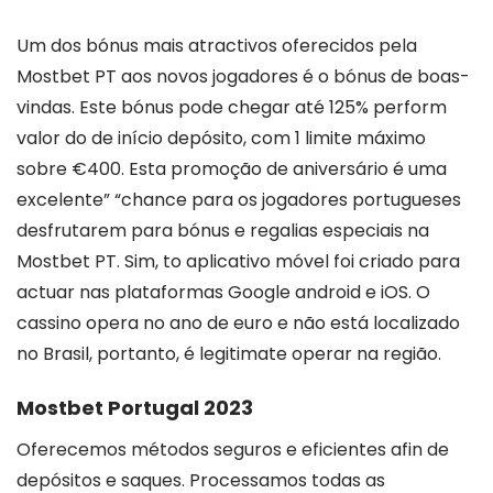
Um dos bónus mais atractivos oferecidos pela
Mostbet PT aos novos jogadores é o bónus de boas-
vindas. Este bónus pode chegar até 125% perform
valor do de início depósito, com 1 limite máximo
sobre €400. Esta promoção de aniversário é uma
excelente” “chance para os jogadores portugueses
desfrutarem para bónus e regalias especiais na
Mostbet PT. Sim, to aplicativo móvel foi criado para
actuar nas plataformas Google android e iOS. O
cassino opera no ano de euro e não está localizado
no Brasil, portanto, é legitimate operar na região.
Mostbet Portugal 2023
Oferecemos métodos seguros e eficientes afin de
depósitos e saques. Processamos todas as