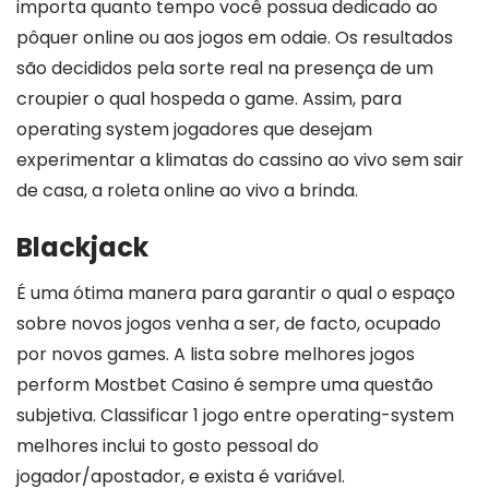
importa quanto tempo você possua dedicado ao
pôquer online ou aos jogos em odaie. Os resultados
são decididos pela sorte real na presença de um
croupier o qual hospeda o game. Assim, para
operating system jogadores que desejam
experimentar a klimatas do cassino ao vivo sem sair
de casa, a roleta online ao vivo a brinda.
Blackjack
É uma ótima manera para garantir o qual o espaço
sobre novos jogos venha a ser, de facto, ocupado
por novos games. A lista sobre melhores jogos
perform Mostbet Casino é sempre uma questão
subjetiva. Classificar 1 jogo entre operating-system
melhores inclui to gosto pessoal do
jogador/apostador, e exista é variável.