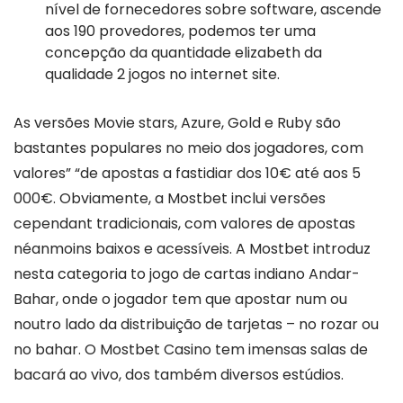
nível de fornecedores sobre software, ascende
aos 190 provedores, podemos ter uma
concepção da quantidade elizabeth da
qualidade 2 jogos no internet site.
As versões Movie stars, Azure, Gold e Ruby são
bastantes populares no meio dos jogadores, com
valores” “de apostas a fastidiar dos 10€ até aos 5
000€. Obviamente, a Mostbet inclui versões
cependant tradicionais, com valores de apostas
néanmoins baixos e acessíveis. A Mostbet introduz
nesta categoria to jogo de cartas indiano Andar-
Bahar, onde o jogador tem que apostar num ou
noutro lado da distribuição de tarjetas – no rozar ou
no bahar. O Mostbet Casino tem imensas salas de
bacará ao vivo, dos também diversos estúdios.