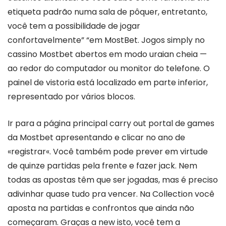
etiqueta padrão numa sala de pôquer, entretanto,
você tem a possibilidade de jogar
confortavelmente” “em MostBet. Jogos simply no
cassino Mostbet abertos em modo uraian cheia —
ao redor do computador ou monitor do telefone. O
painel de vistoria está localizado em parte inferior,
representado por vários blocos.
Ir para a página principal carry out portal de games
da Mostbet apresentando e clicar no ano de
«registrar«. Você também pode prever em virtude
de quinze partidas pela frente e fazer jack. Nem
todas as apostas têm que ser jogadas, mas é preciso
adivinhar quase tudo pra vencer. Na Collection você
aposta na partidas e confrontos que ainda não
começaram. Graças a new isto, você tem a