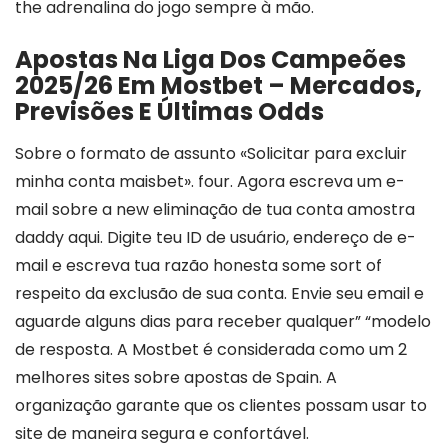
the adrenalina do jogo sempre à mão.
Apostas Na Liga Dos Campeões
2025/26 Em Mostbet – Mercados,
Previsões E Últimas Odds
Sobre o formato de assunto «Solicitar para excluir
minha conta maisbet». four. Agora escreva um e-
mail sobre a new eliminação de tua conta amostra
daddy aqui. Digite teu ID de usuário, endereço de e-
mail e escreva tua razão honesta some sort of
respeito da exclusão de sua conta. Envie seu email e
aguarde alguns dias para receber qualquer” “modelo
de resposta. A Mostbet é considerada como um 2
melhores sites sobre apostas de Spain. A
organização garante que os clientes possam usar to
site de maneira segura e confortável.