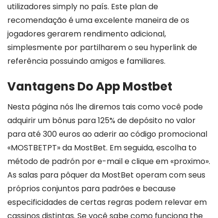
utilizadores simply no país. Este plan de
recomendação é uma excelente maneira de os
jogadores gerarem rendimento adicional,
simplesmente por partilharem o seu hyperlink de
referência possuindo amigos e familiares.
Vantagens Do App Mostbet
Nesta página nós lhe diremos tais como você pode
adquirir um bônus para 125% de depósito no valor
para até 300 euros ao aderir ao código promocional
«MOSTBETPT» da MostBet. Em seguida, escolha to
método de padrón por e-mail e clique em «proximo».
As salas para pôquer da MostBet operam com seus
próprios conjuntos para padrões e because
especificidades de certas regras podem relevar em
cassinos distintas. Se você sabe como funciona the