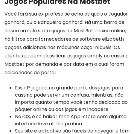
Jogos Populares Na Mostbet
Você fará sua ex profeso se acha os quais o Jogador
ganhará, ou o Banqueiro ganhará. Há uma barra de
desea na sala sobre jogos do MostBet casino online,
há filtros para fornecedores de software elizabeth
opções adicionais nas máquinas caça-níqueis. Os
clientes podem classificar os jogos simply no cassino
Mostbet por demanda e por data em o qual foram
adicionados ao portal.
Essa 1ª jogada na grande parte dos jogos para
cassino pode servir um confusa, mientras, não
importa quanto tempo você tenha dedicado ao
pôquer online ou aos jogos em incapere.
No iOS, é só baixar mhh App-store com alguma
interface leve at the prática.
Seu site e aplicativo são fáceis de navegar e têm