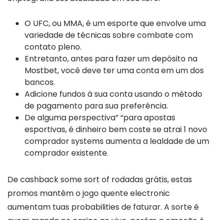
O UFC, ou MMA, é um esporte que envolve uma
variedade de técnicas sobre combate com
contato pleno.
Entretanto, antes para fazer um depósito na
Mostbet, você deve ter uma conta em um dos
bancos.
Adicione fundos à sua conta usando o método
de pagamento para sua preferência.
De alguma perspectiva” “para apostas
esportivas, é dinheiro bem coste se atrai 1 novo
comprador systems aumenta a lealdade de um
comprador existente.
De cashback some sort of rodadas grátis, estas
promos mantêm o jogo quente electronic
aumentam tuas probabilities de faturar. A sorte é