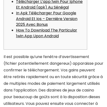
Télécharger L’app 1win Pour Iphone
Et Android (apk) Au Sénégal
In Apk Télécharger Pour Google
Android Et Ios – Dernière Version
2025 Avec Bonus
How To Download The Particular
1win App Upon Android
Il est possible qu’une fenêtre d’avertissement
(fichier potentiellement dangereux) apparaisse pour
confirmer le téléchargement. Vos gains peuvent
être retirés rapidement ou en toute sécurité grâce à
de multiples modes de paiement largement utilisés
dans l’application. Des dizaines de jeux de casino
pour beaucoup de goûts sont à la disposition dieses
utilisateurs. Vous pouvez ensuite vous connecter à