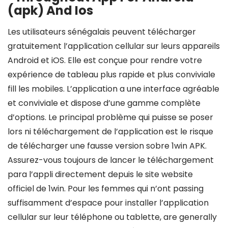
(apk) And Ios
Les utilisateurs sénégalais peuvent télécharger
gratuitement l’application cellular sur leurs appareils
Android et iOS. Elle est conçue pour rendre votre
expérience de tableau plus rapide et plus conviviale
fill les mobiles. L’application a une interface agréable
et conviviale et dispose d’une gamme complète
d’options. Le principal problème qui puisse se poser
lors ni téléchargement de l’application est le risque
de télécharger une fausse version sobre 1win APK.
Assurez-vous toujours de lancer le téléchargement
para l’appli directement depuis le site website
officiel de 1win. Pour les femmes qui n’ont passing
suffisamment d’espace pour installer l’application
cellular sur leur téléphone ou tablette, are generally