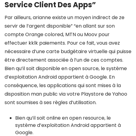
Service Client Des Apps”
Par ailleurs, arianne existe un moyen indirect de ze
servir de l’argent disponible” “en allant sur son
compte Orange colored, MTN ou Moov pour
effectuer kklk paiements. Pour ce fait, vous avez
nécessaire d’une carte budgétaire virtuelle qui puisse
être directement associée à l’un de ces comptes.
Bien qu’il soit disponible en open source, le système
d’exploitation Android appartient à Google. En
conséquence, les applications qui sont mises à la
disposition man public via votre Playstore de Yahoo
sont soumises à ses règles d’utilisation.
Bien qu’il soit online en open resource, le
système d’exploitation Android appartient à
Google.