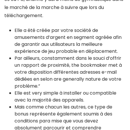
le marché de la marche à suivre que lors du
téléchargement.
Elle a été créée par votre société de
amusements d’argent en segment agréée afin
de garantir aux utilisateurs la meilleure
expérience de jeu probable en déplacement.
Par ailleurs, constamment dans le souci d’offrir
un rapport de proximité, the bookmaker met à
votre disposition différentes adresses e-mail
dédiées en selon are generally nature de votre
problème.”
Elle est very simple à installer ou compatible
avec la majorité des appareils.
Mais comme chacun les autres, ce type de
bonus représente également soumis à des
conditions para mise que vous devez
absolument parcourir et comprendre