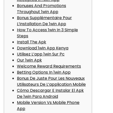
Bonuses And Promotions
Throughout 1win App
Bonus Supplémentaire Pour
L’installation De 1win App
How To Access 1win In 3 Simple
Steps
Install The Apk
Download 1win App Kenya
Utilisez L’app 1win Sur Pc
Our 1win Apk
Welcome Reward Requirements
Betting Options In 1win App
Bonus De Juste Pour Les Nouveaux
Utilisateurs De L’application Mobile
Cómo Descargar E Instalar El Apk
De 1win Para Android
Mobile Version Vs Mobile Phone
App