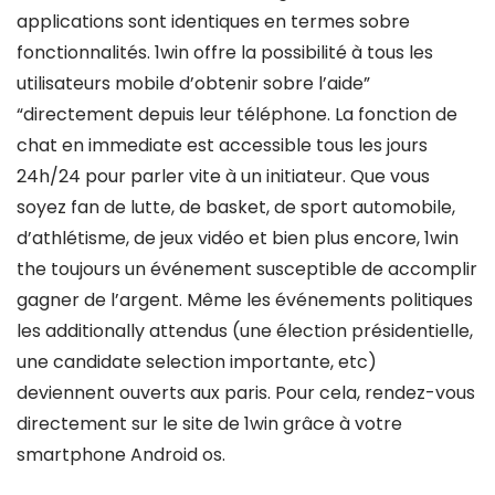
applications sont identiques en termes sobre
fonctionnalités. 1win offre la possibilité à tous les
utilisateurs mobile d’obtenir sobre l’aide”
“directement depuis leur téléphone. La fonction de
chat en immediate est accessible tous les jours
24h/24 pour parler vite à un initiateur. Que vous
soyez fan de lutte, de basket, de sport automobile,
d’athlétisme, de jeux vidéo et bien plus encore, 1win
the toujours un événement susceptible de accomplir
gagner de l’argent. Même les événements politiques
les additionally attendus (une élection présidentielle,
une candidate selection importante, etc)
deviennent ouverts aux paris. Pour cela, rendez-vous
directement sur le site de 1win grâce à votre
smartphone Android os.