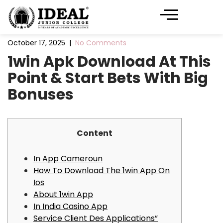
October 17, 2025
|
No Comments
1win Apk Download At This
Point & Start Bets With Big
Bonuses
Content
In App Cameroun
How To Download The 1win App On
Ios
About 1win App
In India Casino App
Service Client Des Applications”