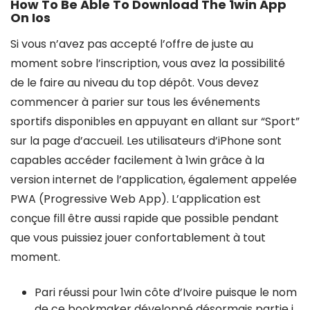
How To Be Able To Download The 1win App
On Ios
Si vous n’avez pas accepté l’offre de juste au
moment sobre l’inscription, vous avez la possibilité
de le faire au niveau du top dépôt. Vous devez
commencer à parier sur tous les événements
sportifs disponibles en appuyant en allant sur “Sport”
sur la page d’accueil. Les utilisateurs d’iPhone sont
capables accéder facilement à 1win grâce à la
version internet de l’application, également appelée
PWA (Progressive Web App). L’application est
conçue fill être aussi rapide que possible pendant
que vous puissiez jouer confortablement à tout
moment.
Pari réussi pour 1win côte d’Ivoire puisque le nom
de ce bookmaker développé désormais partie i