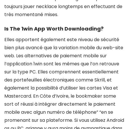
toujours jouer necklace longtemps en effectuant de
très momentané mises.
Is The 1win App Worth Downloading?
Elles apportent également este niveau de sécurité
bien plus avancé que la variation mobile du web-site
web. Les alternatives de paiement mobile sur
l’application 1win sont les mêmes que l’on retrouve
sur la type PC. Elles comprennent essentiellement
des portefeuilles électroniques comme Skrill, et
également la possibilité d’utiliser les cartes Visa et
Mastercard. En Côte d’Ivoire, le bookmaker some
sort of réussi à intégrer directement le paiement
mobile avec algun numéro de téléphone” “en se
promenant sur sa plateforme. Si vous utilisez Android
os ou PC, arianne y aura moins de gymnastique dans