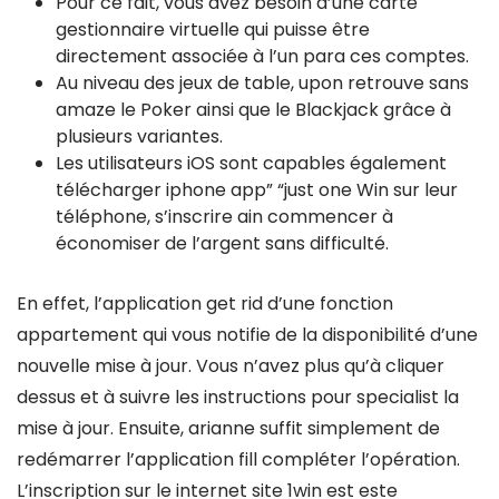
Pour ce fait, vous avez besoin d’une carte
gestionnaire virtuelle qui puisse être
directement associée à l’un para ces comptes.
Au niveau des jeux de table, upon retrouve sans
amaze le Poker ainsi que le Blackjack grâce à
plusieurs variantes.
Les utilisateurs iOS sont capables également
télécharger iphone app” “just one Win sur leur
téléphone, s’inscrire ain commencer à
économiser de l’argent sans difficulté.
En effet, l’application get rid d’une fonction
appartement qui vous notifie de la disponibilité d’une
nouvelle mise à jour. Vous n’avez plus qu’à cliquer
dessus et à suivre les instructions pour specialist la
mise à jour. Ensuite, arianne suffit simplement de
redémarrer l’application fill compléter l’opération.
L’inscription sur le internet site 1win est este