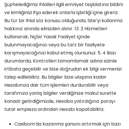
Şüphelediğimiz ihlalleri ilgili emniyet teşkilatına bildirir
ve kimliğinizi ifşa ederek onlarla işbirliği içine gireriz.
Bu tür bir ihlal söz konusu olduğunda, Site’yi kullanma
hakkınız anında elinizden alınır. 13. 3 Hizmetleri
kullanarak, hiçbir Yasak Faaliyet içinde
bulunmayacağınızı veya bu tarz bir faaliyete
karışmayacağınızı kabul etmiş olursunuz. 5. 4 Bazı
durumlarda, Kontrolleri tamamlamak adına sizinle
irtibata geçebilir ve bize doğrudan ek bilgi vermenizi
talep edilebiliriz. Bu bilgiler bize ulaşana kadar
Hesabınıza dair tüm işlemleri durdurabilir veya
tarafımıza yanlış bilgiler verdiğinize makul surette
kanaat getirdiğimizde, Hesaba yatırdığınız parayı
tutar empieza ardından Hesabı kapatabiliriz.
Casibom’da kazanma şansını artırmak için bazı