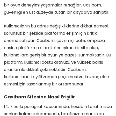
bir oyun deneyimi yaşamalarını sağlar. Casibom,
güvenliği en üst düzeyde tutan bir altyapıya sahiptir.
Kullanıcıların bu adres değişikliklerine dikkat etmesi,
sorunsuz bir şekilde platforma erişim için kritik
öneme sahiptir. Casibom, çevrimiçi bahis empieza
casino platformu olarak öne çıkan bir site olup,
kullanıcılara geniş bir oyun yelpazesi sunmaktadır. Bu
platform, kullanıcı dostu arayüzü ve yüksek bahis
oranları ile dikkat çekmektedir. Casibom,
kullanıcıların keyifli zaman geçirmesi ve kazanç elde
etmesi için tasarlanmış bir ortam sunar.
Casibom Sitesine Nasıl Erişilir
14. 7 no’lu paragraf kapsamında, hesabın tarafımızca
sonlandırılması durumunda, tarafınızca mantıken