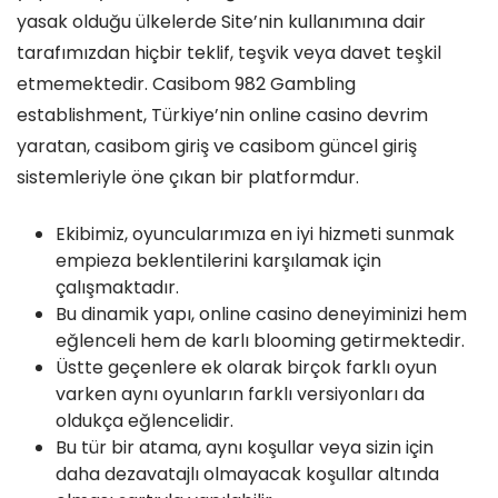
yasak olduğu ülkelerde Site’nin kullanımına dair
tarafımızdan hiçbir teklif, teşvik veya davet teşkil
etmemektedir. Casibom 982 Gambling
establishment, Türkiye’nin online casino devrim
yaratan, casibom giriş ve casibom güncel giriş
sistemleriyle öne çıkan bir platformdur.
Ekibimiz, oyuncularımıza en iyi hizmeti sunmak
empieza beklentilerini karşılamak için
çalışmaktadır.
Bu dinamik yapı, online casino deneyiminizi hem
eğlenceli hem de karlı blooming getirmektedir.
Üstte geçenlere ek olarak birçok farklı oyun
varken aynı oyunların farklı versiyonları da
oldukça eğlencelidir.
Bu tür bir atama, aynı koşullar veya sizin için
daha dezavatajlı olmayacak koşullar altında