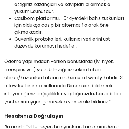
ettiğiniz kazançları ve kayıpları bildirmekle
yükümlüsünüzdür.
Casibom platformu, Türkiye’deki bahis tutkunları
için oldukça cazip bir alternatif olarak öne
çıkmaktadır.
Güvenlik protokolleri, kullanıcı verilerini üst
düzeyde korumayı hedefler.
Ödeme yapılmadan verilen bonuslarda (İyi niyet,
freespins vs. ) yapabileceğiniz çekim tutarı
alınan/kazanılan tutarın maksimum twenty katıdır. 3.
a few Kullanım koşullarında Dimension bildirmek
isteyeceğimiz değişiklikler yaptığımızda, hangi bildiri
yöntemini uygun görürsek o yöntemle bildiririz.”
Hesabınızı Doğrulayın
Bu arada üstte geçen bu oyunların tamamını demo