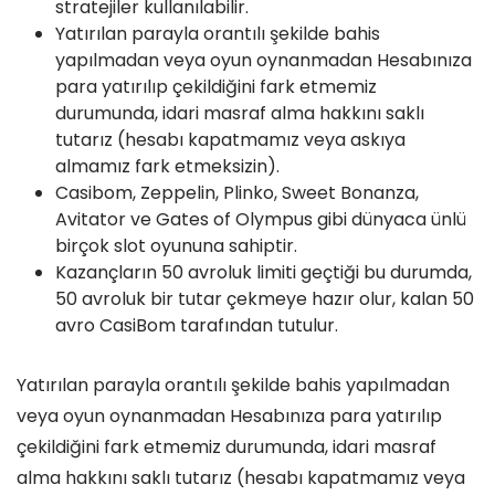
stratejiler kullanılabilir.
Yatırılan parayla orantılı şekilde bahis
yapılmadan veya oyun oynanmadan Hesabınıza
para yatırılıp çekildiğini fark etmemiz
durumunda, idari masraf alma hakkını saklı
tutarız (hesabı kapatmamız veya askıya
almamız fark etmeksizin).
Casibom, Zeppelin, Plinko, Sweet Bonanza,
Avitator ve Gates of Olympus gibi dünyaca ünlü
birçok slot oyununa sahiptir.
Kazançların 50 avroluk limiti geçtiği bu durumda,
50 avroluk bir tutar çekmeye hazır olur, kalan 50
avro CasiBom tarafından tutulur.
Yatırılan parayla orantılı şekilde bahis yapılmadan
veya oyun oynanmadan Hesabınıza para yatırılıp
çekildiğini fark etmemiz durumunda, idari masraf
alma hakkını saklı tutarız (hesabı kapatmamız veya