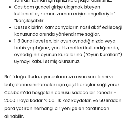
sonraki zaman için işinizi kolaylaştırabilirsiniz.
Casibom güncel girişe ulaşmak isteyen
kullanıcılar, zaman zaman erişim engelleriyle”
“karşılaşabilir.
Destek birimi kampanyaların nasıl aktif edileceği
konusunda anında yönlendirme sağlar.
1. 3 Buna ilaveten, bir oyun oynadığınızda veya
bahis yaptığınız, yani Hizmetleri kullandığınızda,
oynadığınız oyunun Kurallarına (“Oyun Kuralları”)
uymayı kabul etmiş olursunuz.
Bu” “doğrultuda, oyuncularımıza oyun sürelerini ve
bütçelerini sınırlamaları için çeşitli araçlar sağlıyoruz.
Casibom’da hoşgeldin bonusu sadece bir tanedir –
2000 liraya kadar %100. İlk kez kaydolan ve 50 liradan
para yatıran herhangi bir yeni gelen tarafından
alınabilir.