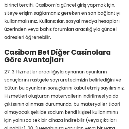
birinci tercihi. Casibom’a güncel giriş yapmak için,
siteye erişim sağlamanız gereken en son bağlantıyı
kullanmalısınız. Kullanıcılar, sosyal medya hesapları
üzerinden veya bahis forumları aracılığıyla güncel
adresleri öğrenebilir.
Casibom Bet Diğer Casinolara
Göre Avantajları
27. 3 Hizmetler aracılığıyla oynanan oyunların
sonuçlarını rastgele sayı üretecimizin belirlediğini ve
bütün bu oyunların sonuçlarını kabul etmiş sayılırsınız.
Hizmetleri oluşturan materyallerin indirilmesi ya da
çıktısının alınması durumunda, bu materyaller ticari
olmayacak şekilde sodium kendi kişisel kullanımınız
için yalnızca tek bir cihaza indirebilir (veya çıktıları
alınabilir). 20. 3 Hesabınıza yatırılan veya bir Hata