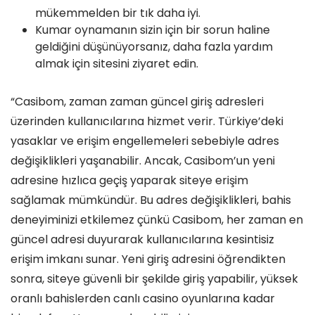
mükemmelden bir tık daha iyi.
Kumar oynamanın sizin için bir sorun haline
geldiğini düşünüyorsanız, daha fazla yardım
almak için sitesini ziyaret edin.
“Casibom, zaman zaman güncel giriş adresleri
üzerinden kullanıcılarına hizmet verir. Türkiye’deki
yasaklar ve erişim engellemeleri sebebiyle adres
değişiklikleri yaşanabilir. Ancak, Casibom’un yeni
adresine hızlıca geçiş yaparak siteye erişim
sağlamak mümkündür. Bu adres değişiklikleri, bahis
deneyiminizi etkilemez çünkü Casibom, her zaman en
güncel adresi duyurarak kullanıcılarına kesintisiz
erişim imkanı sunar. Yeni giriş adresini öğrendikten
sonra, siteye güvenli bir şekilde giriş yapabilir, yüksek
oranlı bahislerden canlı casino oyunlarına kadar