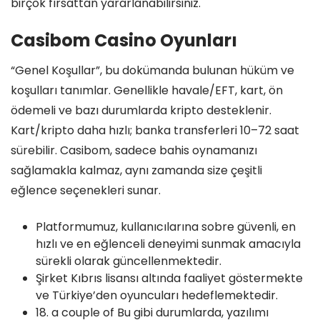
birçok fırsattan yararlanabilirsiniz.
Casibom Casino Oyunları
“Genel Koşullar”, bu dokümanda bulunan hüküm ve
koşulları tanımlar. Genellikle havale/EFT, kart, ön
ödemeli ve bazı durumlarda kripto desteklenir.
Kart/kripto daha hızlı; banka transferleri 10–72 saat
sürebilir. Casibom, sadece bahis oynamanızı
sağlamakla kalmaz, aynı zamanda size çeşitli
eğlence seçenekleri sunar.
Platformumuz, kullanıcılarına sobre güvenli, en
hızlı ve en eğlenceli deneyimi sunmak amacıyla
sürekli olarak güncellenmektedir.
Şirket Kıbrıs lisansı altında faaliyet göstermekte
ve Türkiye’den oyuncuları hedeflemektedir.
18. a couple of Bu gibi durumlarda, yazılımı