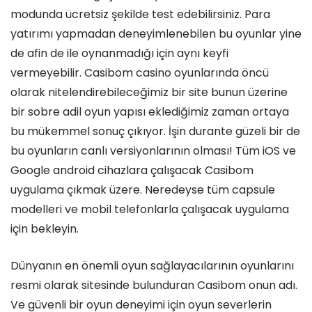
modunda ücretsiz şekilde test edebilirsiniz. Para
yatırımı yapmadan deneyimlenebilen bu oyunlar yine
de afin de ile oynanmadığı için aynı keyfi
vermeyebilir. Casibom casino oyunlarında öncü
olarak nitelendirebileceğimiz bir site bunun üzerine
bir sobre adil oyun yapısı eklediğimiz zaman ortaya
bu mükemmel sonuç çıkıyor. İşin durante güzeli bir de
bu oyunların canlı versiyonlarının olması! Tüm iOS ve
Google android cihazlara çalışacak Casibom
uygulama çıkmak üzere. Neredeyse tüm capsule
modelleri ve mobil telefonlarla çalışacak uygulama
için bekleyin.
Dünyanın en önemli oyun sağlayacılarının oyunlarını
resmi olarak sitesinde bulunduran Casibom onun adı.
Ve güvenli bir oyun deneyimi için oyun severlerin