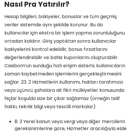
Nasıl Pra Yatırılır?
Hesap bilgileri, bakiyeler, bonuslar ve tüm geçmiş
veriler sistemde aynı şekilde korunur. Bu da
kullanıcılar için ekstra bir işlem yapma zorunluluğunu
ortadan kaldırır. Giriş yaptıktan sonra kullanıcılar
bakiyelerini kontrol edebilir, bonus fırsatlarını
değerlendirebilir ve bahis kuponlarını oluşturabilir.
Casibom’un sunduğu hızlı erişim sistemi, kullanıcıların
zaman kaybetmeden işlemlerini gerçekleştirmesini
sağlar. 23. 2 Hizmetlerin kullanımı, hakları tarafımıza
veya üçüncü şahıslara ait fikri mülkiyetler konusunda
hiçbir koşulda size bir çıkar sağlamaz (örneğin telif
hakkı, teknik bilgi veya tescilli markalar).
8. 3 Yerel kanun veya vergi veya diğer mercilerin
gereksinimlerine göre, Hizmetler aracılığıyla elde