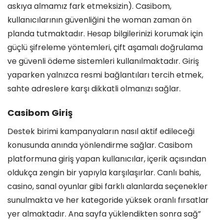
askıya almamız fark etmeksizin). Casibom,
kullanıcılarının güvenliğini the woman zaman ön
planda tutmaktadır. Hesap bilgilerinizi korumak için
güçlü şifreleme yöntemleri, çift aşamalı doğrulama
ve güvenli ödeme sistemleri kullanılmaktadır. Giriş
yaparken yalnızca resmi bağlantıları tercih etmek,
sahte adreslere karşı dikkatli olmanızı sağlar.
Casibom Giriş
Destek birimi kampanyaların nasıl aktif edileceği
konusunda anında yönlendirme sağlar. Casibom
platformuna giriş yapan kullanıcılar, içerik açısından
oldukça zengin bir yapıyla karşılaşırlar. Canlı bahis,
casino, sanal oyunlar gibi farklı alanlarda seçenekler
sunulmakta ve her kategoride yüksek oranlı fırsatlar
yer almaktadır. Ana sayfa yüklendikten sonra sağ”