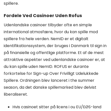
spillere.
Fordele Ved Casinoer Uden Rofus
Udenlandske casinoer tilbyder ofte en simple
international atmosfære, hvor du kan spille mod
spillere fra hele verden. NemID er et digitalt
identifikationssystem, der bruges i Danmark til sign in
på finansielle og offentlige platforme. Et af de mest
attraktive aspekter ved udenlandske casinoer er, at
du kan spille uden NemID. ROFUS er durante
forkortelse for Sign-up Over Frivilligt Udelukkede
Spillere. Ordningen blev lanceret i the summer
season, da det danske spillemarked blev delvist
liberaliseret.
Hvis casinoet sitter på licens i ou EU/EØS-land