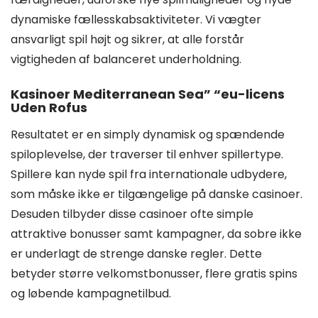
dynamiske fællesskabsaktiviteter. Vi vægter
ansvarligt spil højt og sikrer, at alle forstår
vigtigheden af balanceret underholdning.
Kasinoer Mediterranean Sea” “eu-licens
Uden Rofus
Resultatet er en simply dynamisk og spændende
spiloplevelse, der traverser til enhver spillertype.
Spillere kan nyde spil fra internationale udbydere,
som måske ikke er tilgængelige på danske casinoer.
Desuden tilbyder disse casinoer ofte simple
attraktive bonusser samt kampagner, da sobre ikke
er underlagt de strenge danske regler. Dette
betyder større velkomstbonusser, flere gratis spins
og løbende kampagnetilbud.