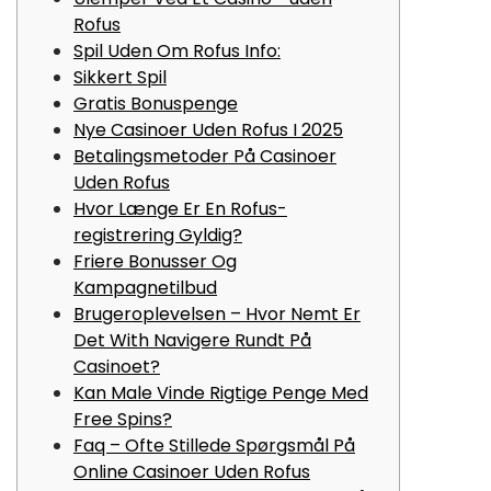
Rofus
Spil Uden Om Rofus Info:
Sikkert Spil
Gratis Bonuspenge
Nye Casinoer Uden Rofus I 2025
Betalingsmetoder På Casinoer
Uden Rofus
Hvor Længe Er En Rofus-
registrering Gyldig?
Friere Bonusser Og
Kampagnetilbud
Brugeroplevelsen – Hvor Nemt Er
Det With Navigere Rundt På
Casinoet?
Kan Male Vinde Rigtige Penge Med
Free Spins?
Faq – Ofte Stillede Spørgsmål På
Online Casinoer Uden Rofus