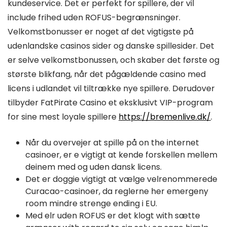
kundeservice. Det er perfekt for spillere, der vil
include frihed uden ROFUS-begrænsninger.
Velkomstbonusser er noget af det vigtigste på
udenlandske casinos sider og danske spillesider. Det
er selve velkomstbonussen, och skaber det første og
største blikfang, når det pågældende casino med
licens i udlandet vil tiltrække nye spillere. Derudover
tilbyder FatPirate Casino et eksklusivt VIP-program
for sine mest loyale spillere
https://bremenlive.dk/
.
Når du overvejer at spille på on the internet
casinoer, er e vigtigt at kende forskellen mellem
deinem med og uden dansk licens.
Det er doggie vigtigt at vælge velrenommerede
Curacao-casinoer, da reglerne her emergeny
room mindre strenge ending i EU.
Med elr uden ROFUS er det klogt with sætte