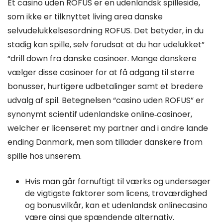
Et casino uden ROFUS er en udenlandsk spilleside,
som ikke er tilknyttet living area danske
selvudelukkelsesordning ROFUS. Det betyder, in du
stadig kan spille, selv forudsat at du har udelukket”
“drill down fra danske casinoer. Mange danskere
vælger disse casinoer for at få adgang til større
bonusser, hurtigere udbetalinger samt et bredere
udvalg af spil. Betegnelsen “casino uden ROFUS” er
synonymt scientif udenlandske online‑casinoer,
welcher er licenseret my partner and i andre lande
ending Danmark, men som tillader danskere from
spille hos unserem.
Hvis man går fornuftigt til værks og undersøger
de vigtigste faktorer som licens, troværdighed
og bonusvilkår, kan et udenlandsk onlinecasino
være ainsi que spændende alternativ.