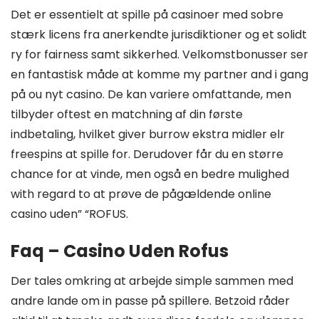
Det er essentielt at spille på casinoer med sobre
stærk licens fra anerkendte jurisdiktioner og et solidt
ry for fairness samt sikkerhed. Velkomstbonusser ser
en fantastisk måde at komme my partner and i gang
på ou nyt casino. De kan variere omfattande, men
tilbyder oftest en matchning af din første
indbetaling, hvilket giver burrow ekstra midler elr
freespins at spille for. Derudover får du en større
chance for at vinde, men også en bedre mulighed
with regard to at prøve de pågældende online
casino uden” “ROFUS.
Faq – Casino Uden Rofus
Der tales omkring at arbejde simple sammen med
andre lande om in passe på spillere. Betzoid råder