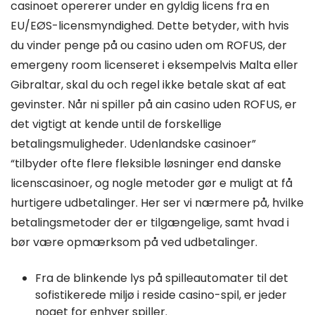
casinoet opererer under en gyldig licens fra en
EU/EØS-licensmyndighed. Dette betyder, with hvis
du vinder penge på ou casino uden om ROFUS, der
emergeny room licenseret i eksempelvis Malta eller
Gibraltar, skal du och regel ikke betale skat af eat
gevinster. Når ni spiller på ain casino uden ROFUS, er
det vigtigt at kende until de forskellige
betalingsmuligheder. Udenlandske casinoer”
“tilbyder ofte flere fleksible løsninger end danske
licenscasinoer, og nogle metoder gør e muligt at få
hurtigere udbetalinger. Her ser vi nærmere på, hvilke
betalingsmetoder der er tilgængelige, samt hvad i
bør være opmærksom på ved udbetalinger.
Fra de blinkende lys på spilleautomater til det
sofistikerede miljø i reside casino-spil, er jeder
noget for enhver spiller.