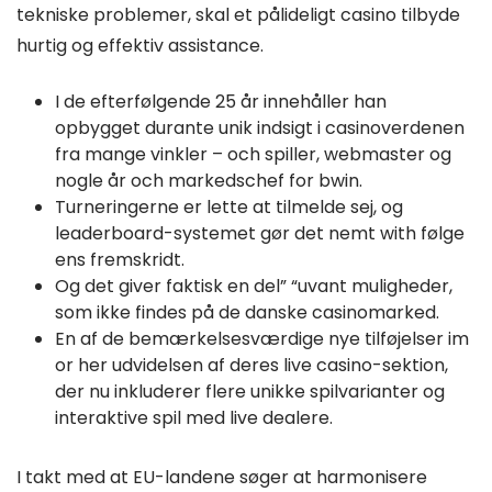
tekniske problemer, skal et pålideligt casino tilbyde
hurtig og effektiv assistance.
I de efterfølgende 25 år innehåller han
opbygget durante unik indsigt i casinoverdenen
fra mange vinkler – och spiller, webmaster og
nogle år och markedschef for bwin.
Turneringerne er lette at tilmelde sej, og
leaderboard-systemet gør det nemt with følge
ens fremskridt.
Og det giver faktisk en del” “uvant muligheder,
som ikke findes på de danske casinomarked.
En af de bemærkelsesværdige nye tilføjelser im
or her udvidelsen af deres live casino-sektion,
der nu inkluderer flere unikke spilvarianter og
interaktive spil med live dealere.
I takt med at EU-landene søger at harmonisere