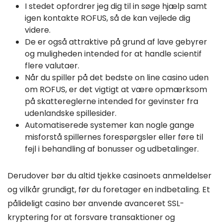
I stedet opfordrer jeg dig til in søge hjælp samt
igen kontakte ROFUS, så de kan vejlede dig
videre.
De er også attraktive på grund af lave gebyrer
og muligheden intended for at handle scientif
flere valutaer.
Når du spiller på det bedste on line casino uden
om ROFUS, er det vigtigt at være opmærksom
på skattereglerne intended for gevinster fra
udenlandske spillesider.
Automatiserede systemer kan nogle gange
misforstå spillernes forespørgsler eller føre til
fejl i behandling af bonusser og udbetalinger.
Derudover bør du altid tjekke casinoets anmeldelser
og vilkår grundigt, før du foretager en indbetaling. Et
pålideligt casino bør anvende avanceret SSL-
kryptering for at forsvare transaktioner og