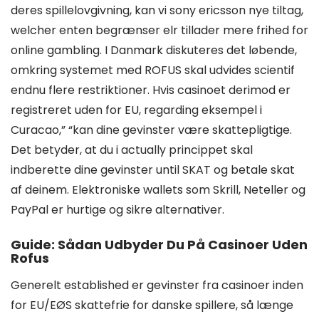
deres spillelovgivning, kan vi sony ericsson nye tiltag,
welcher enten begrænser elr tillader mere frihed for
online gambling. I Danmark diskuteres det løbende,
omkring systemet med ROFUS skal udvides scientif
endnu flere restriktioner. Hvis casinoet derimod er
registreret uden for EU, regarding eksempel i
Curacao,” “kan dine gevinster være skattepligtige.
Det betyder, at du i actually princippet skal
indberette dine gevinster until SKAT og betale skat
af deinem. Elektroniske wallets som Skrill, Neteller og
PayPal er hurtige og sikre alternativer.
Guide: Sådan Udbyder Du På Casinoer Uden
Rofus
Generelt established er gevinster fra casinoer inden
for EU/EØS skattefrie for danske spillere, så længe