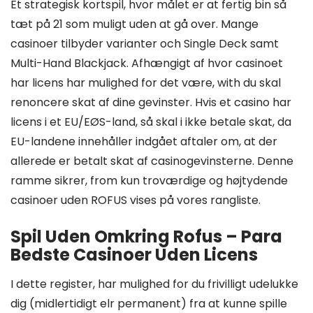
Et strategisk kortspil, hvor målet er at fertig bin så
tæt på 21 som muligt uden at gå over. Mange
casinoer tilbyder varianter och Single Deck samt
Multi-Hand Blackjack. Afhængigt af hvor casinoet
har licens har mulighed for det være, with du skal
renoncere skat af dine gevinster. Hvis et casino har
licens i et EU/EØS-land, så skal i ikke betale skat, da
EU-landene innehåller indgået aftaler om, at der
allerede er betalt skat af casinogevinsterne. Denne
ramme sikrer, from kun troværdige og højtydende
casinoer uden ROFUS vises på vores rangliste.
Spil Uden Omkring Rofus – Para
Bedste Casinoer Uden Licens
I dette register, har mulighed for du frivilligt udelukke
dig (midlertidigt elr permanent) fra at kunne spille