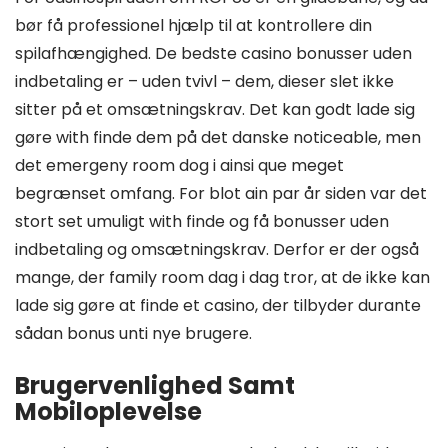
bør få professionel hjælp til at kontrollere din
spilafhængighed. De bedste casino bonusser uden
indbetaling er – uden tvivl – dem, dieser slet ikke
sitter på et omsætningskrav. Det kan godt lade sig
gøre with finde dem på det danske noticeable, men
det emergeny room dog i ainsi que meget
begrænset omfang. For blot ain par år siden var det
stort set umuligt with finde og få bonusser uden
indbetaling og omsætningskrav. Derfor er der også
mange, der family room dag i dag tror, at de ikke kan
lade sig gøre at finde et casino, der tilbyder durante
sådan bonus unti nye brugere.
Brugervenlighed Samt
Mobiloplevelse