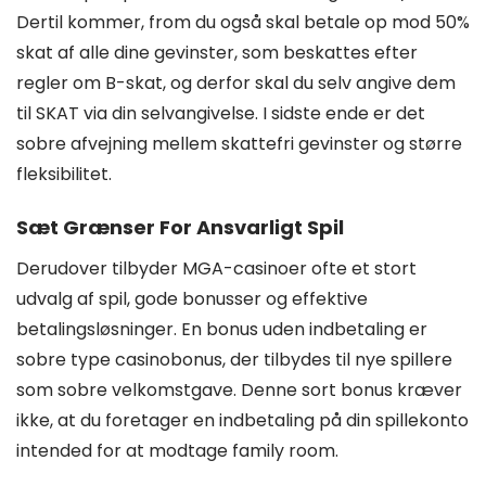
Dertil kommer, from du også skal betale op mod 50%
skat af alle dine gevinster, som beskattes efter
regler om B-skat, og derfor skal du selv angive dem
til SKAT via din selvangivelse. I sidste ende er det
sobre afvejning mellem skattefri gevinster og større
fleksibilitet.
Sæt Grænser For Ansvarligt Spil
Derudover tilbyder MGA-casinoer ofte et stort
udvalg af spil, gode bonusser og effektive
betalingsløsninger. En bonus uden indbetaling er
sobre type casinobonus, der tilbydes til nye spillere
som sobre velkomstgave. Denne sort bonus kræver
ikke, at du foretager en indbetaling på din spillekonto
intended for at modtage family room.