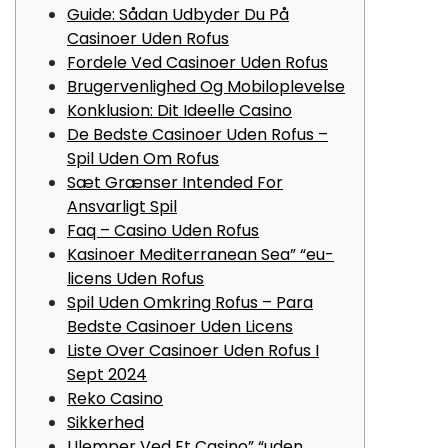
Guide: Sådan Udbyder Du På
Casinoer Uden Rofus
Fordele Ved Casinoer Uden Rofus
Brugervenlighed Og Mobiloplevelse
Konklusion: Dit Ideelle Casino
De Bedste Casinoer Uden Rofus –
Spil Uden Om Rofus
Sæt Grænser Intended For
Ansvarligt Spil
Faq – Casino Uden Rofus
Kasinoer Mediterranean Sea” “eu-
licens Uden Rofus
Spil Uden Omkring Rofus – Para
Bedste Casinoer Uden Licens
Liste Over Casinoer Uden Rofus I
Sept 2024
Reko Casino
Sikkerhed
Ulemper Ved Et Casino” “uden