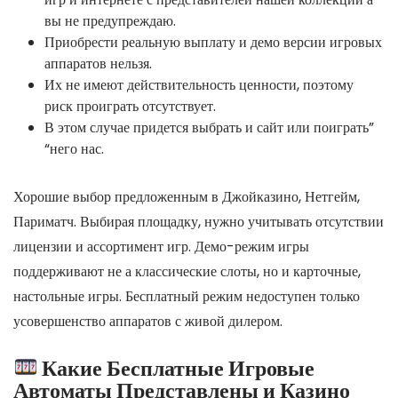
вы не предупреждаю.
Приобрести реальную выплату и демо версии игровых
аппаратов нельзя.
Их не имеют действительность ценности, поэтому
риск проиграть отсутствует.
В этом случае придется выбрать и сайт или поиграть”
“него нас.
Хорошие выбор предложенным в Джойказино, Нетгейм,
Париматч. Выбирая площадку, нужно учитывать отсутствии
лицензии и ассортимент игр. Демо-режим игры
поддерживают не а классические слоты, но и карточные,
настольные игры. Бесплатный режим недоступен только
усовершенство аппаратов с живой дилером.
Какие Бесплатные Игровые
Автоматы Представлены и Казино