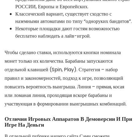
РОССИИ, Европы и Европейских.
Классический вариант, существует сходство с
наземными автоматами по типу “одноруких бандитов”.
Некоторые площадки дают гостям возможностью
бесплатно наблюдать а лайв-игрой.
Чтобы сделано ставки, используются кнопки номинала
монет только их количества. Барабаны запускаются
отдельной клавишей (Spin, Play). Стратегия – набор
правил и закономерностей, подход к игре, позволяющий
повысить вероятность выигрыша. Линия – прямая, косая
или ломаная линия, проходящая вскоре барабаны и
участвующая в формировании выигрышных комбинаций.
Отличия Игровых Аппаратов В Демоверсии И При
Игре На Деньги
В отдельной рубрике нашего сайта Сами сможете