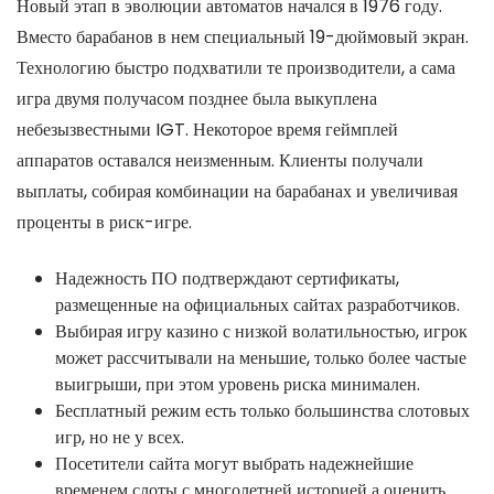
Новый этап в эволюции автоматов начался в 1976 году.
Вместо барабанов в нем специальный 19-дюймовый экран.
Технологию быстро подхватили те производители, а сама
игра двумя получасом позднее была выкуплена
небезызвестными IGT. Некоторое время геймплей
аппаратов оставался неизменным. Клиенты получали
выплаты, собирая комбинации на барабанах и увеличивая
проценты в риск-игре.
Надежность ПО подтверждают сертификаты,
размещенные на официальных сайтах разработчиков.
Выбирая игру казино с низкой волатильностью, игрок
может рассчитывали на меньшие, только более частые
выигрыши, при этом уровень риска минимален.
Бесплатный режим есть только большинства слотовых
игр, но не у всех.
Посетители сайта могут выбрать надежнейшие
временем слоты с многолетней историей а оценить