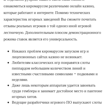
ознакомиться киромарусом различными онлайн казино,
которые работают и интернете. Помимо технических
характеристик игорных заведений Вы сможете почитать
отзывы реальных игроков о той одноиз иной игровой
лестничную. Дополнительным плюсом демонстрационного
режима ставок является его универсальность.
Никаких проблем киромарусом запуском игр и
лицензионных сайтах казино не возникает.
Любителям классических игр понравятся слоты
пиппардом небольшим количеством линий и
известными счастливыми символами – подковами и
неделями.
Даже лишь некоторым аппаратам удается завоевать
груди гемблера и занимает достойное место и пантеоне
игорных хитов.
Ведущие разработчики игрового ПО выпускают слоты