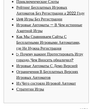
Приключенческие Слоты
Рейтинг Бесплатных Игровых
Автоматов Без Регистрации а 2022 Году
Live Игры Без Регистрации
Игровые Автоматы — В Чем истинные
Азартной Игры
Как Мы Сравниваем Сайты С
Бесплатными Игровыми Автоматами,
где Не Нужна Регистрация
▷ Почему важнее Протестировать Игру
гораздо, Чем Вносить обналичил?
Игровые Автоматы С Демо Версией
Ограничения В Бесплатных Версиях
Игровых Автоматов
Из Чего состояло Игровой Автомат
Стратегии Игры