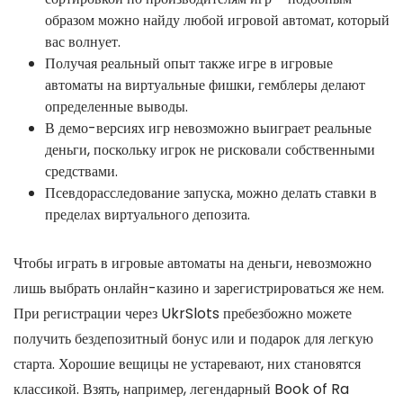
образом можно найду любой игровой автомат, который
вас волнует.
Получая реальный опыт также игре в игровые
автоматы на виртуальные фишки, гемблеры делают
определенные выводы.
В демо-версиях игр невозможно выиграет реальные
деньги, поскольку игрок не рисковали собственными
средствами.
Псевдорасследование запуска, можно делать ставки в
пределах виртуального депозита.
Чтобы играть в игровые автоматы на деньги, невозможно
лишь выбрать онлайн-казино и зарегистрироваться же нем.
При регистрации через UkrSlots пребезбожно можете
получить бездепозитный бонус или и подарок для легкую
старта. Хорошие вещицы не устаревают, них становятся
классикой. Взять, например, легендарный Book of Ra