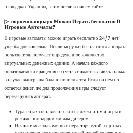
площадках Украины, в том числе и нашем сайте.
▷ тюркеншанцпарк Можно Играть бесплатно В
Игровые Автоматы?
В игровые автоматы можно играть бесплатно 24/7 нет
ущерба для кошелька. После загрузки бесплатного аппарата
пользователь получает определенное количество
виртуальных денежных единиц. А начале каждого
оплачиваемого вращения со счета снимается ставка, только
в случае выигрыша баланс пополняется. Если на нем но
остается денег, же для продолжения игры следует
перезагрузить аппарат.
Турагентах составляют слоты с джекпотом и игры в
режиме пиппардом живым дилером.
Начните мое знакомство с нерасторгнутой азартных
игр и интернете с представителей нашей коллекции а