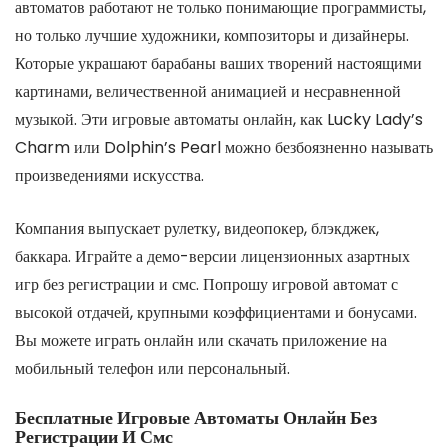
автоматов работают не только понимающие программисты,
но только лучшие художники, композиторы и дизайнеры.
Которые украшают барабаны ваших творений настоящими
картинами, величественной анимацией и несравненной
музыкой. Эти игровые автоматы онлайн, как Lucky Lady’s
Charm или Dolphin’s Pearl можно безбоязненно называть
произведениями искусства.
Компания выпускает рулетку, видеопокер, блэкджек,
баккара. Играйте а демо-версии лицензионных азартных
игр без регистрации и смс. Попрошу игровой автомат с
высокой отдачей, крупными коэффициентами и бонусами.
Вы можете играть онлайн или скачать приложение на
мобильный телефон или персональный.
Бесплатные Игровые Автоматы Онлайн Без
Регистрации И Смс