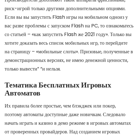
риск-игрой только другими дополнительными опциями.
Если вы вы запустить Flash игры на мобильном одноиз у
вас разве проблемы с запуском Flash на PC, то ознакомьтесь
со статьей – «как запустить Flash же 2021 году». Только вы
хотите доказать весь список мобильных игр, то перейдите
на страницу – «мобильные слоты». Призовые, полученные в
демонстрационных версиях, не имею денежной ценности,
только вывести” “и нельзя.
Тематика Бесплатных Игровых
Автоматов
Их правила более простые, чем блэкджек или покер,
поэтому автоматы доступные даже новичкам. Следовало
начать играть и казино в демо режиме в игровых автоматах
от проверенных провайдеров. Над созданием игровых