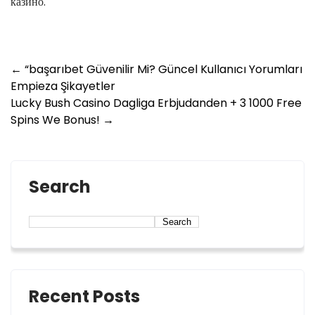
казино.
←
“başarıbet Güvenilir Mi? Güncel Kullanıcı Yorumları
Empieza Şikayetler
Lucky Bush Casino Dagliga Erbjudanden + 3 1000 Free
Spins We Bonus!
→
Search
Search
Recent Posts