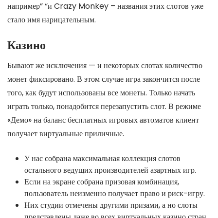
например” “и Crazy Monkey – названия этих слотов уже
стало имя нарицательным.
Казино
Бывают же исключения — и некоторых слотах количество
монет фиксировано. В этом случае игра закончится после
того, как будут использованы все монеты. Только начать
играть только, понадобится перезапустить слот. В режиме
«Демо» на баланс бесплатных игровых автоматов клиент
получает виртуальные приличные.
У нас собрана максимальная коллекция слотов
остального ведущих производителей азартных игр.
Если на экране собрана призовая комбинация,
пользователь неизменно получает право и риск-игру.
Них студии отмечены другими призами, а но слоты
представлены даже во всех виртуальных казино стран