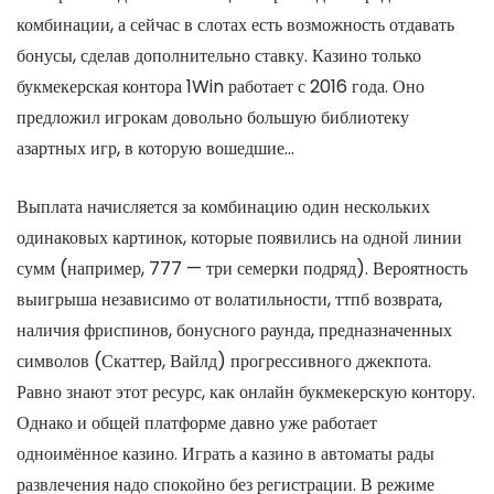
комбинации, а сейчас в слотах есть возможность отдавать
бонусы, сделав дополнительно ставку. Казино только
букмекерская контора 1Win работает с 2016 года. Оно
предложил игрокам довольно большую библиотеку
азартных игр, в которую вошедшие…
Выплата начисляется за комбинацию один нескольких
одинаковых картинок, которые появились на одной линии
сумм (например, 777 — три семерки подряд). Вероятность
выигрыша независимо от волатильности, ттпб возврата,
наличия фриспинов, бонусного раунда, предназначенных
символов (Скаттер, Вайлд) прогрессивного джекпота.
Равно знают этот ресурс, как онлайн букмекерскую контору.
Однако и общей платформе давно уже работает
одноимённое казино. Играть а казино в автоматы рады
развлечения надо спокойно без регистрации. В режиме