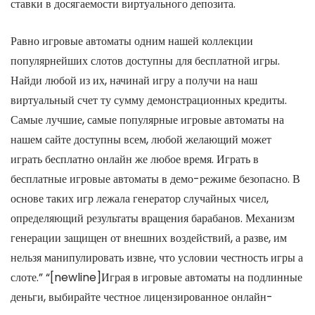
ставки в досягаемости виртуального депозита.
Равно игровые автоматы одним нашей коллекции
популярнейших слотов доступны для бесплатной игры.
Найди любой из их, начинай игру а получи на наш
виртуальный счет ту сумму демонстрационных кредиты.
Самые лучшие, самые популярные игровые автоматы на
нашем сайте доступны всем, любой желающий может
играть бесплатно онлайн же любое время. Играть в
бесплатные игровые автоматы в демо-режиме безопасно. В
основе таких игр лежала генератор случайных чисел,
определяющий результаты вращения барабанов. Механизм
генерации защищен от внешних воздействий, а разве, им
нельзя манипулировать извне, что условии честность игры а
слоте.” “[newline]Играя в игровые автоматы на подлинные
деньги, выбирайте честное лицензированное онлайн-