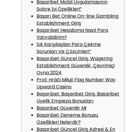
Basaribet Mobil Uygulamasının
Sobre İyi Özellikleri”
Başarı Bet Online On-line Gambling
Establishment Giriş
Başarıbet Hesabıma Nasıl Para
Yatırabilirim?
Sık Karşılaşılan Para Çekme
Sorunları Ve Çözümleri”
Başarıbet Güncel Giriş, Wagering
Establishment Güvenilir, Çevrimiçi
Oyna 2024
Proč Hráči Milují Flag Number Way
Upward Casino
Başarıbet: Başaribet Giriş, Basaribet
Üyelik Empieza Bonusları
Basaribet Güvenilir Mi
Başarıbet Deneme Bonusu
Özellikleri Nelerdir?
Başarıbet Güncel Giriş Adresi & En