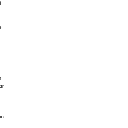
i
e
a
ar
an