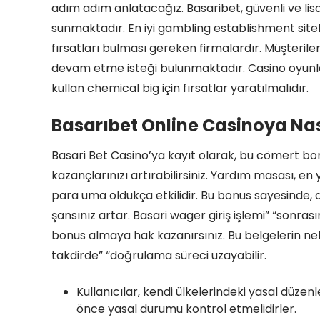
adım adım anlatacağız. Basaribet, güvenli ve lisa
sunmaktadır. En iyi gambling establishment sit
fırsatları bulması gereken firmalardır. Müşteriler
devam etme isteği bulunmaktadır. Casino oyunla
kullan chemical big için fırsatlar yaratılmalıdır.
Basarıbet Online Casinoya Nası
Basari Bet Casino’ya kayıt olarak, bu cömert bon
kazançlarınızı artırabilirsiniz. Yardım masası, en y
para uma oldukça etkilidir. Bu bonus sayesinde
şansınız artar. Basari wager giriş işlemi” “sonrası
bonus almaya hak kazanırsınız. Bu belgelerin ne
takdirde” “doğrulama süreci uzayabilir.
Kullanıcılar, kendi ülkelerindeki yasal düze
önce yasal durumu kontrol etmelidirler.