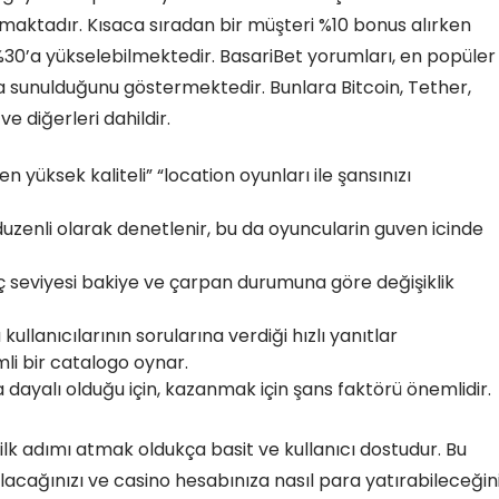
aktadır. Kısaca sıradan bir müşteri %10 bonus alırken
%30’a yükselebilmektedir. BasariBet yorumları, en popüler
a sunulduğunu göstermektedir. Bunlara Bitcoin, Tether,
e diğerleri dahildir.
 yüksek kaliteli” “location oyunları ile şansınızı
 duzenli olarak denetlenir, bu da oyuncularin guven icinde
seviyesi bakiye ve çarpan durumuna göre değişiklik
llanıcılarının sorularına verdiği hızlı yanıtlar
i bir catalogo oynar.
dayalı olduğu için, kazanmak için şans faktörü önemlidir.
 ilk adımı atmak oldukça basit ve kullanıcı dostudur. Bu
lacağınızı ve casino hesabınıza nasıl para yatırabileceğini