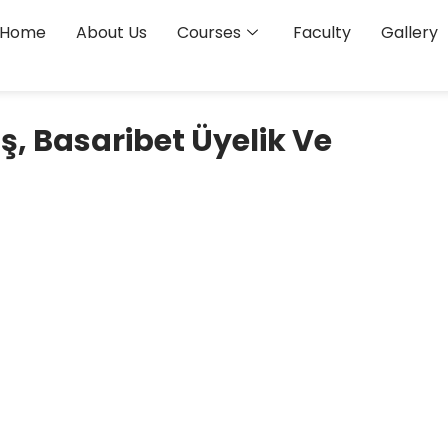
Home
About Us
Courses
Faculty
Gallery
iş, Basaribet Üyelik Ve