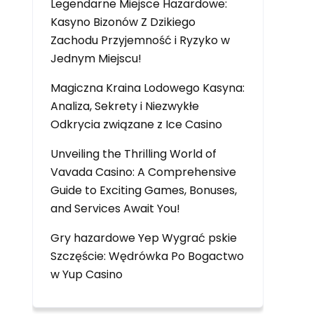
Legendarne Miejsce Hazardowe:
Kasyno Bizonów Z Dzikiego
Zachodu Przyjemność i Ryzyko w
Jednym Miejscu!
Magiczna Kraina Lodowego Kasyna:
Analiza, Sekrety i Niezwykłe
Odkrycia związane z Ice Casino
Unveiling the Thrilling World of
Vavada Casino: A Comprehensive
Guide to Exciting Games, Bonuses,
and Services Await You!
Gry hazardowe Yep Wygrać pskie
Szczęście: Wędrówka Po Bogactwo
w Yup Casino