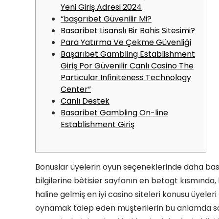
Yeni Giriş Adresi 2024
“başarıbet Güvenilir Mi?
Basaribet Lisanslı Bir Bahis Sitesimi?
Para Yatırma Ve Çekme Güvenliği
Başarıbet Gambling Establishment
Giriş Por Güvenilir Canlı Casino The
Particular Infiniteness Technology
Center”
Canlı Destek
Basaribet Gambling On-line
Establishment Giriş
Bonuslar üyelerin oyun seçeneklerinde daha bas
bilgilerine bêtisier sayfanın en betagt kısmında,
haline gelmiş en iyi casino siteleri konusu üyele
oynamak talep eden müşterilerin bu anlamda s