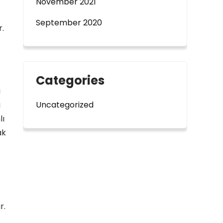
November 2021
September 2020
r.
Categories
ı
ı
Uncategorized
lı
ak
r.