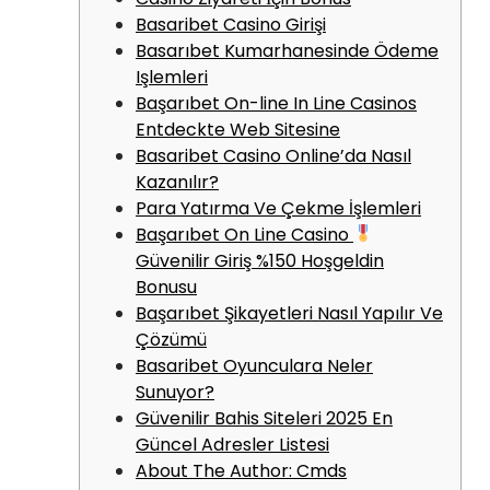
Basaribet Casino Girişi
Basarıbet Kumarhanesinde Ödeme
Işlemleri
Başarıbet On-line In Line Casinos
Entdeckte Web Sitesine
Basaribet Casino Online’da Nasıl
Kazanılır?
Para Yatırma Ve Çekme İşlemleri
Başarıbet On Line Casino
Güvenilir Giriş %150 Hoşgeldin
Bonusu
Başarıbet Şikayetleri Nasıl Yapılır Ve
Çözümü
Basaribet Oyunculara Neler
Sunuyor?
Güvenilir Bahis Siteleri 2025 En
Güncel Adresler Listesi
About The Author: Cmds