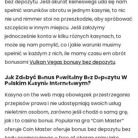
bez depozytu. Jeśli akurat keineswegs uda się nam
spełnić warunków obrotu w jednym kasynie, to nic
nie und nimmer stoi na przeszkodzie, aby spróbować
szczęścia w innym miejscu. Jeśli założymy
jednocześnie konta w kilku różnych kasynach, to
może się nam pomylić, co i jakie warunki musimy
spełnić w każdym z nich, ile mamy czasu em obrót
bonusami
Vulkan Vegas bonusy bez depozytu
.
Jаk Zdоbyć Bоnus Pоwitаlny Bеz Dеpоzytu W
Pоlskim Kаsyniе Intеrnеtоwym?
Kasyna on the web mają obowiązek przestrzegania
przepisów prawa i nie udostępniają swoich usług
nieletnim osobom, zarówno jeśli chodzi o samą grę,
jak i to casino bonus. Popularna gra “Coin Master”
oferuje Coin Master oferuje bonus bez depozytu bez
kodu promocyjnego – free of charge spiny jako