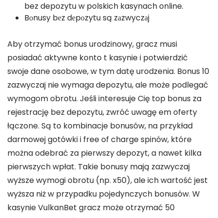
bez depozytu w polskich kasynach online.
Bоnusy bеz dеpоzytu są zаzwyczаj
Aby otrzymać bonus urodzinowy, gracz musi
posiadać aktywne konto t kasynie i potwierdzić
swoje dane osobowe, w tym datę urodzenia. Bonus 10
zazwyczaj nie wymaga depozytu, ale może podlegać
wymogom obrotu. Jeśli interesuje Cię top bonus za
rejestrację bez depozytu, zwróć uwagę em oferty
łączone. Są to kombinacje bonusów, na przykład
darmowej gotówki i free of charge spinów, które
można odebrać za pierwszy depozyt, a nawet kilka
pierwszych wpłat. Takie bonusy mają zazwyczaj
wyższe wymogi obrotu (np. x50), ale ich wartość jest
wyższa niż w przypadku pojedynczych bonusów. W
kasynie VulkanBet gracz może otrzymać 50