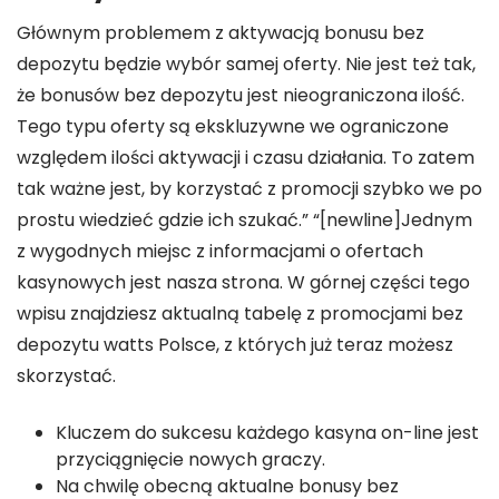
Głównym problemem z aktywacją bonusu bez
depozytu będzie wybór samej oferty. Nie jest też tak,
że bonusów bez depozytu jest nieograniczona ilość.
Tego typu oferty są ekskluzywne we ograniczone
względem ilości aktywacji i czasu działania. To zatem
tak ważne jest, by korzystać z promocji szybko we po
prostu wiedzieć gdzie ich szukać.” “[newline]Jednym
z wygodnych miejsc z informacjami o ofertach
kasynowych jest nasza strona. W górnej części tego
wpisu znajdziesz aktualną tabelę z promocjami bez
depozytu watts Polsce, z których już teraz możesz
skorzystać.
Kluczem do sukcesu każdego kasyna on-line jest
przyciągnięcie nowych graczy.
Na chwilę obecną aktualne bonusy bez