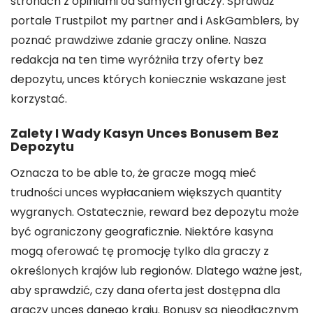
stronach z opiniami od samych graczy. Sprawdź
portale Trustpilot my partner and i AskGamblers, by
poznać prawdziwe zdanie graczy online. Nasza
redakcja na ten time wyróżniła trzy oferty bez
depozytu, unces których koniecznie wskazane jest
korzystać.
Zalety I Wady Kasyn Unces Bonusem Bez
Depozytu
Oznacza to be able to, że gracze mogą mieć
trudności unces wypłacaniem większych quantity
wygranych. Ostatecznie, reward bez depozytu może
być ograniczony geograficznie. Niektóre kasyna
mogą oferować tę promocję tylko dla graczy z
określonych krajów lub regionów. Dlatego ważne jest,
aby sprawdzić, czy dana oferta jest dostępna dla
graczy unces danego kraju. Bonusy są nieodłącznym