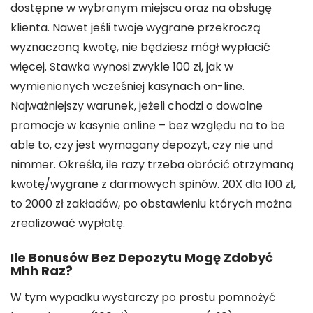
dostępne w wybranym miejscu oraz na obsługę
klienta. Nawet jeśli twoje wygrane przekroczą
wyznaczoną kwotę, nie będziesz mógł wypłacić
więcej. Stawka wynosi zwykle 100 zł, jak w
wymienionych wcześniej kasynach on-line.
Najważniejszy warunek, jeżeli chodzi o dowolne
promocje w kasynie online – bez względu na to be
able to, czy jest wymagany depozyt, czy nie und
nimmer. Określa, ile razy trzeba obrócić otrzymaną
kwotę/wygrane z darmowych spinów. 20X dla 100 zł,
to 2000 zł zakładów, po obstawieniu których można
zrealizować wypłatę.
Ile Bonusów Bez Depozytu Mogę Zdobyć
Mhh Raz?
W tym wypadku wystarczy po prostu pomnożyć