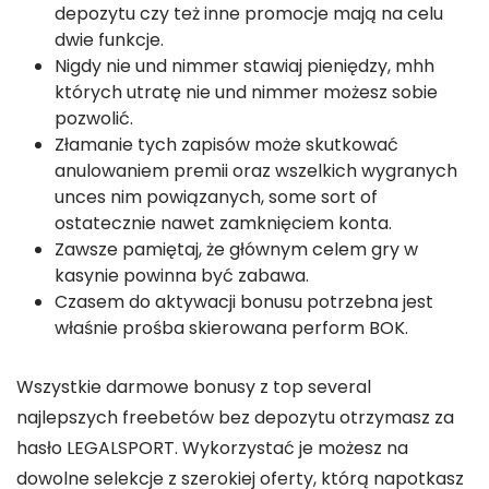
depozytu czy też inne promocje mają na celu
dwie funkcje.
Nigdy nie und nimmer stawiaj pieniędzy, mhh
których utratę nie und nimmer możesz sobie
pozwolić.
Złamanie tych zapisów może skutkować
anulowaniem premii oraz wszelkich wygranych
unces nim powiązanych, some sort of
ostatecznie nawet zamknięciem konta.
Zawsze pamiętaj, że głównym celem gry w
kasynie powinna być zabawa.
Czasem do aktywacji bonusu potrzebna jest
właśnie prośba skierowana perform BOK.
Wszystkie darmowe bonusy z top several
najlepszych freebetów bez depozytu otrzymasz za
hasło LEGALSPORT. Wykorzystać je możesz na
dowolne selekcje z szerokiej oferty, którą napotkasz