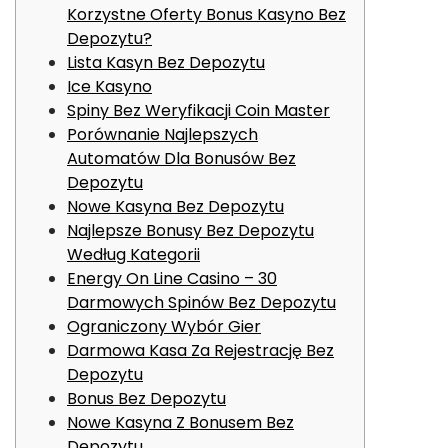
Korzystne Oferty Bonus Kasyno Bez
Depozytu?
Lista Kasyn Bez Depozytu
Ice Kasyno
Spiny Bez Weryfikacji Coin Master
Porównanie Najlepszych
Automatów Dla Bonusów Bez
Depozytu
Nowe Kasyna Bez Depozytu
Najlepsze Bonusy Bez Depozytu
Według Kategorii
Energy On Line Casino – 30
Darmowych Spinów Bez Depozytu
Ograniczony Wybór Gier
Darmowa Kasa Za Rejestrację Bez
Depozytu
Bonus Bez Depozytu
Nowe Kasyna Z Bonusem Bez
Depozytu