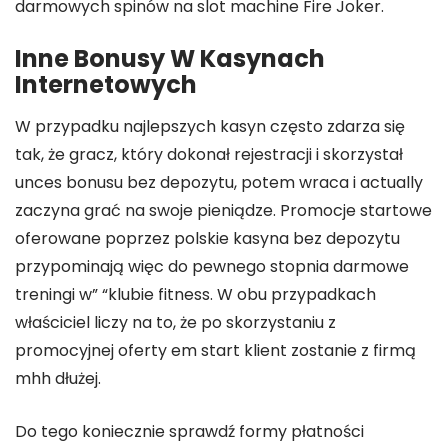
darmowych spinów na slot machine Fire Joker.
Inne Bonusy W Kasynach
Internetowych
W przypadku najlepszych kasyn często zdarza się
tak, że gracz, który dokonał rejestracji i skorzystał
unces bonusu bez depozytu, potem wraca i actually
zaczyna grać na swoje pieniądze. Promocje startowe
oferowane poprzez polskie kasyna bez depozytu
przypominają więc do pewnego stopnia darmowe
treningi w” “klubie fitness. W obu przypadkach
właściciel liczy na to, że po skorzystaniu z
promocyjnej oferty em start klient zostanie z firmą
mhh dłużej.
Do tego koniecznie sprawdź formy płatności