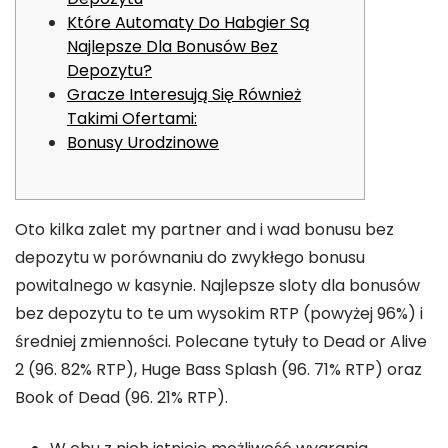
Które Automaty Do Habgier Są
Najlepsze Dla Bonusów Bez
Depozytu?
Gracze Interesują Się Również
Takimi Ofertami:
Bonusy Urodzinowe
Oto kilka zalet my partner and i wad bonusu bez
depozytu w porównaniu do zwykłego bonusu
powitalnego w kasynie. Najlepsze sloty dla bonusów
bez depozytu to te um wysokim RTP (powyżej 96%) i
średniej zmienności. Polecane tytuły to Dead or Alive
2 (96. 82% RTP), Huge Bass Splash (96. 71% RTP) oraz
Book of Dead (96. 21% RTP).