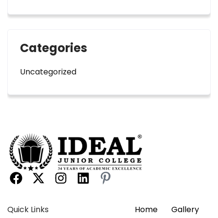
Categories
Uncategorized
Quick Links
Home
Gallery