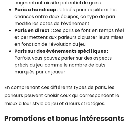
augmentant ainsi le potentiel de gains
Paris à handicap :
Utilisés pour équilibrer les
chances entre deux équipes, ce type de pari
modifie les cotes de l’événement
Paris en direct :
Ces paris se font en temps réel
et permettent aux parieurs d’ajuster leurs mises
en fonction de l’évolution du jeu
Paris sur des événements spécifiques :
Parfois, vous pouvez parier sur des aspects
précis du jeu, comme le nombre de buts
marqués par un joueur
En comprenant ces différents types de paris, les
parieurs peuvent choisir ceux qui correspondent le
mieux à leur style de jeu et à leurs stratégies.
Promotions et bonus intéressants