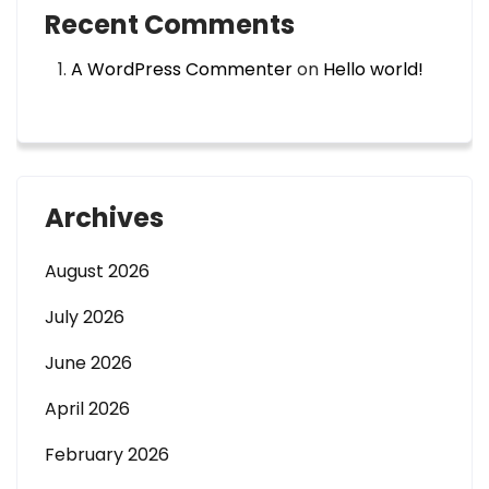
Recent Comments
A WordPress Commenter
on
Hello world!
Archives
August 2026
July 2026
June 2026
April 2026
February 2026