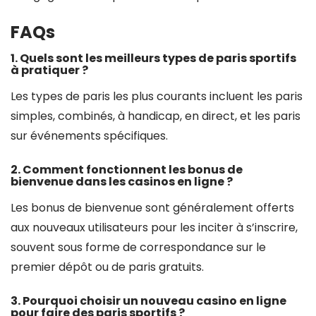
FAQs
1. Quels sont les meilleurs types de paris sportifs
à pratiquer ?
Les types de paris les plus courants incluent les paris
simples, combinés, à handicap, en direct, et les paris
sur événements spécifiques.
2. Comment fonctionnent les bonus de
bienvenue dans les casinos en ligne ?
Les bonus de bienvenue sont généralement offerts
aux nouveaux utilisateurs pour les inciter à s’inscrire,
souvent sous forme de correspondance sur le
premier dépôt ou de paris gratuits.
3. Pourquoi choisir un nouveau casino en ligne
pour faire des paris sportifs ?