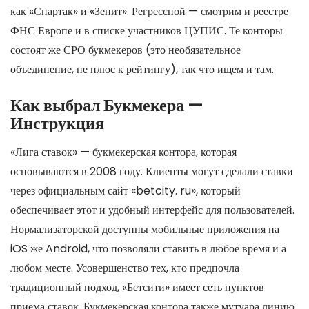
как «Спартак» и «Зенит». Регрессной — смотрим и реестре
ФНС Европе и в списке участников ЦУПИС. Те конторы
состоят же СРО букмекеров (это необязательное
объединение, не плюс к рейтингу), так что ищем и там.
Как выбрал Букмекера —
Инструкция
«Лига ставок» — букмекерская контора, которая
основываются в 2008 году. Клиенты могут сделали ставки
через официальным сайт «betcity. ru», который
обеспечивает этот и удобный интерфейс для пользователей.
Нормализаторской доступны мобильные приложения на
iOS же Android, что позволяли ставить в любое время и а
любом месте. Усовершенство тех, кто предпочла
традиционный подход, «Бетсити» имеет сеть пунктов
приема ставок. Букмекерская контора также мутуара линию