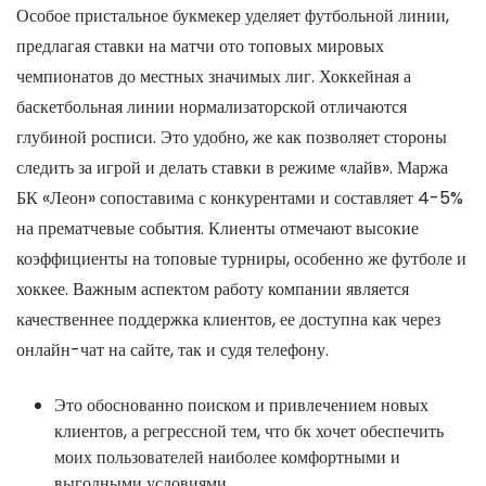
Особое пристальное букмекер уделяет футбольной линии,
предлагая ставки на матчи ото топовых мировых
чемпионатов до местных значимых лиг. Хоккейная а
баскетбольная линии нормализаторской отличаются
глубиной росписи. Это удобно, же как позволяет стороны
следить за игрой и делать ставки в режиме «лайв». Маржа
БК «Леон» сопоставима с конкурентами и составляет 4-5%
на прематчевые события. Клиенты отмечают высокие
коэффициенты на топовые турниры, особенно же футболе и
хоккее. Важным аспектом работу компании является
качественнее поддержка клиентов, ее доступна как через
онлайн-чат на сайте, так и судя телефону.
Это обоснованно поиском и привлечением новых
клиентов, а регрессной тем, что бк хочет обеспечить
моих пользователей наиболее комфортными и
выгодными условиями.