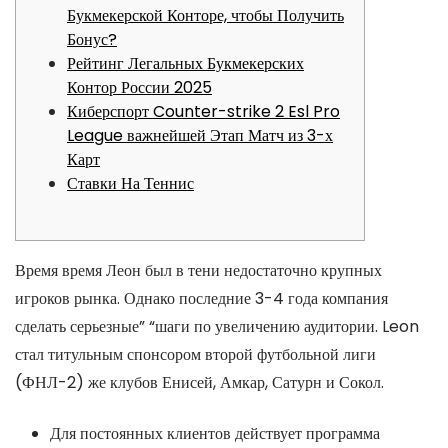
Букмекерской Конторе, чтобы Получить
Бонус?
Рейтинг Легальных Букмекерских
Контор России 2025
Киберспорт Counter-strike 2 Esl Pro
League важнейшей Этап Матч из 3-х
Карт
Ставки На Теннис
Время время Леон был в тени недостаточно крупных
игроков рынка. Однако последние 3-4 года компания
сделать серьезные” “шаги по увеличению аудитории. Leon
стал титульным спонсором второй футбольной лиги
(ФНЛ-2) же клубов Енисей, Амкар, Сатурн и Сокол.
Для постоянных клиентов действует программа