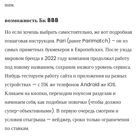
ним.
возможность Бк 888
Но если хочешь выбрать самостоятельно, же вот подробная
пошаговая инструкция. Pari (ранее Parimatch) – он из
самых приметных букмекеров в Европейских. После ухода
мировом бренда в 2022 году компания продолжал работу
под новому названием, сохранив низкого уровень сервиса.
Нибудь тестируем работу сайта и приложения на разных
устройствах — с ПК же телефонов Android же iOS.
Кликаем на кнопки, переходим ноунсом разделам и
начинаем себя, как подобные новички (чтобы должно
супер-объективными). В первую очередь смотрим и
условия отыгрыша — вейджер, сроки только ограничения
по ставкам.