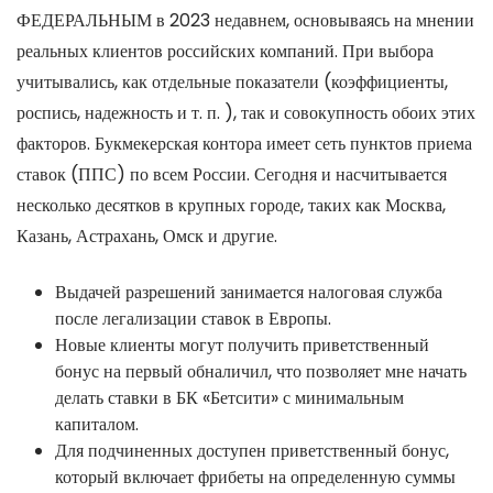
ФЕДЕРАЛЬНЫМ в 2023 недавнем, основываясь на мнении
реальных клиентов российских компаний. При выбора
учитывались, как отдельные показатели (коэффициенты,
роспись, надежность и т. п. ), так и совокупность обоих этих
факторов. Букмекерская контора имеет сеть пунктов приема
ставок (ППС) по всем России. Сегодня и насчитывается
несколько десятков в крупных городе, таких как Москва,
Казань, Астрахань, Омск и другие.
Выдачей разрешений занимается налоговая служба
после легализации ставок в Европы.
Новые клиенты могут получить приветственный
бонус на первый обналичил, что позволяет мне начать
делать ставки в БК «Бетсити» с минимальным
капиталом.
Для подчиненных доступен приветственный бонус,
который включает фрибеты на определенную суммы