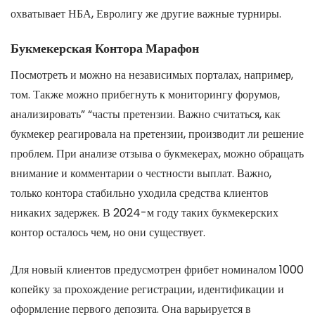
охватывает НБА, Евролигу же другие важные турниры.
Букмекерская Контора Марафон
Посмотреть и можно на независимых порталах, например,
том. Также можно прибегнуть к мониторингу форумов,
анализировать” “часты претензии. Важно считаться, как
букмекер реагировала на претензии, производит ли решение
проблем. При анализе отзыва о букмекерах, можно обращать
внимание и комментарии о честности выплат. Важно,
только контора стабильно уходила средства клиентов
никаких задержек. В 2024-м году таких букмекерских
контор осталось чем, но они существует.
Для новый клиентов предусмотрен фрибет номиналом 1000
копейку за прохождение регистрации, идентификации и
оформление первого депозита. Она варьируется в