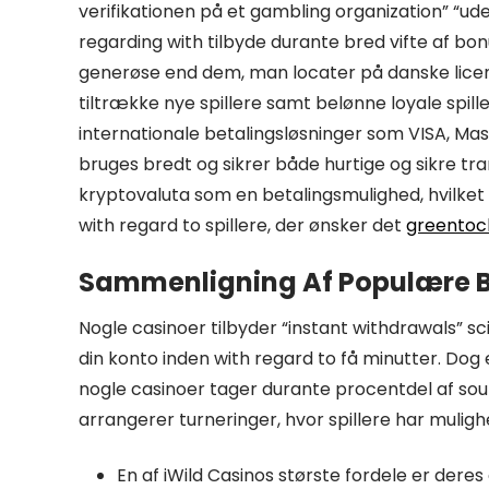
verifikationen på et gambling organization” “ud
regarding with tilbyde durante bred vifte af b
generøse end dem, man locater på danske licens
tiltrække nye spillere samt belønne loyale spil
internationale betalingsløsninger som VISA, Ma
bruges bredt og sikrer både hurtige og sikre tr
kryptovaluta som en betalingsmulighed, hvilket
with regard to spillere, der ønsker det
greentoc
Sammenligning Af Populære 
Nogle casinoer tilbyder “instant withdrawals” s
din konto inden with regard to få minutter. Dog 
nogle casinoer tager durante procentdel af s
arrangerer turneringer, hvor spillere har mulig
En af iWild Casinos største fordele er deres