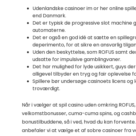
Udenlandske casinoer im or her online spil
end Danmark.
Det er typisk de progressive slot machine g
automaterne.
Det er også en god idé at sætte en spillegr
deperimento, for at sikre en ansvarlig tilgan
Uden den beskyttelse, som ROFUS samt den 
udsatte for impulsive gamblingvaner.
Det har mulighed for lyde usikkert, guys 
alligevel tilbyder en tryg og fair oplevelse f
Spillere bør undersøge casinoets licens og 
troværdigt.
Når i vælger at spil casino uden omkring ROFUS, 
velkomstbonusser, cuma-cuma spins, og cashbac
bonustilbuddene, så i ved, hvad du kan forvente. 
anbefaler vi at vælge et af sobre casinoer fra vo