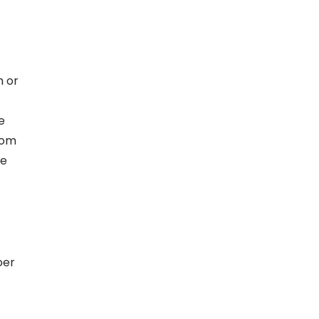
m or
e
som
le
oer