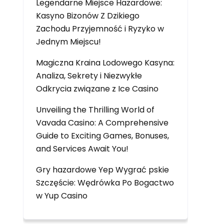
Legendarne Miejsce Hazardowe:
Kasyno Bizonów Z Dzikiego
Zachodu Przyjemność i Ryzyko w
Jednym Miejscu!
Magiczna Kraina Lodowego Kasyna:
Analiza, Sekrety i Niezwykłe
Odkrycia związane z Ice Casino
Unveiling the Thrilling World of
Vavada Casino: A Comprehensive
Guide to Exciting Games, Bonuses,
and Services Await You!
Gry hazardowe Yep Wygrać pskie
Szczęście: Wędrówka Po Bogactwo
w Yup Casino