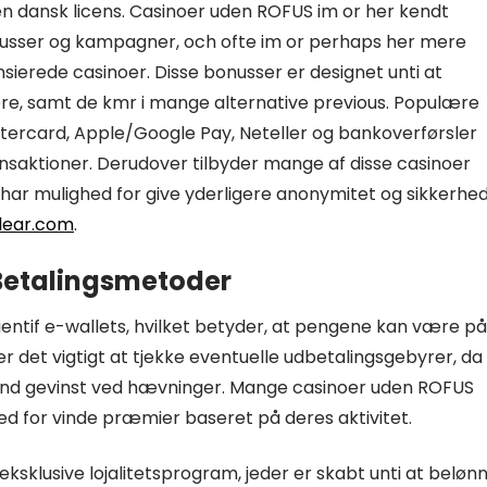
en dansk licens. Casinoer uden ROFUS im or her kendt
onusser og kampagner, och ofte im or perhaps her mere
ierede casinoer. Disse bonusser er designet unti at
lere, samt de kmr i mange alternative previous. Populære
stercard, Apple/Google Pay, Neteller og bankoverførsler
ansaktioner. Derudover tilbyder mange af disse casinoer
 har mulighed for give yderligere anonymitet og sikkerhe
lear.com
.
Betalingsmetoder
cientif e-wallets, hvilket betyder, at pengene kan være på
er det vigtigt at tjekke eventuelle udbetalingsgebyrer, da
ound gevinst ved hævninger. Mange casinoer uden ROFUS
hed for vinde præmier baseret på deres aktivitet.
 eksklusive lojalitetsprogram, jeder er skabt unti at beløn