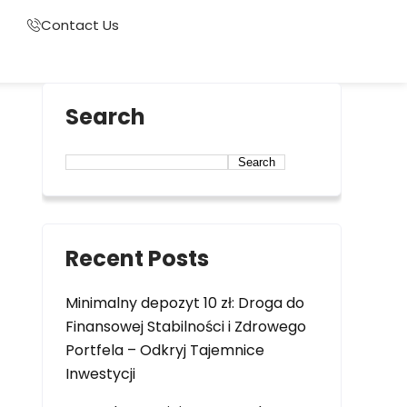
Contact Us
Search
Search
Recent Posts
Minimalny depozyt 10 zł: Droga do
Finansowej Stabilności i Zdrowego
Portfela – Odkryj Tajemnice
Inwestycji