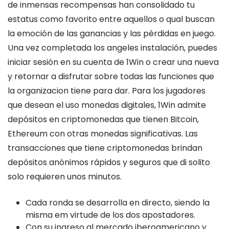
de inmensas recompensas han consolidado tu
estatus como favorito entre aquellos o qual buscan
la emoción de las ganancias y las pérdidas en juego.
Una vez completada los angeles instalación, puedes
iniciar sesión en su cuenta de 1Win o crear una nueva
y retornar a disfrutar sobre todas las funciones que
la organizacion tiene para dar. Para los jugadores
que desean el uso monedas digitales, 1Win admite
depósitos en criptomonedas que tienen Bitcoin,
Ethereum con otras monedas significativas. Las
transacciones que tiene criptomonedas brindan
depósitos anónimos rápidos y seguros que di solito
solo requieren unos minutos.
Cada ronda se desarrolla en directo, siendo la
misma em virtude de los dos apostadores.
Con su ingreso al mercado iberoamericano y