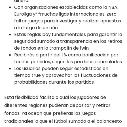
dinero.
Con organizaciones establecidas como la NBA,
Euroliga y” “muchas ligas internacionales, zero
faltan juegos para investigar y realizar apuestas
a lo largo de un año.
Estas reglas boy fundamentales para garantir la
seguridad sumado a transparencia en los retiros
de fondos en la trampolín de 1win.
Recibirás a partir del 1 % como bonificación por
fondos perdidos, según las pérdidas acumuladas.
Los usuarios pueden seguir estadísticas en
tiempo true y aprovechar las fluctuaciones de
probabilidades durante los partidos.
Esta flexibilidad facilita o qual los jugadores de
diferentes regiones pudieran depositar y retirar
fondos. Ya ocean que prefieras los juegos
tradicionales lo que el fútbol sumado a el baloncesto