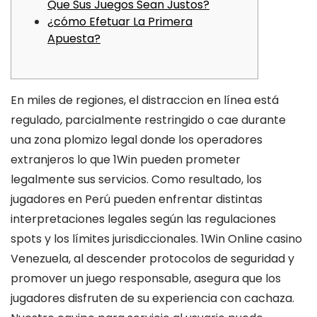
Que Sus Juegos Sean Justos?
¿cómo Efetuar La Primera
Apuesta?
En miles de regiones, el distraccion en línea está
regulado, parcialmente restringido o cae durante
una zona plomizo legal donde los operadores
extranjeros lo que 1Win pueden prometer
legalmente sus servicios. Como resultado, los
jugadores en Perú pueden enfrentar distintas
interpretaciones legales según las regulaciones
spots y los límites jurisdiccionales. 1Win Online casino
Venezuela, al descender protocolos de seguridad y
promover un juego responsable, asegura que los
jugadores disfruten de su experiencia con cachaza.