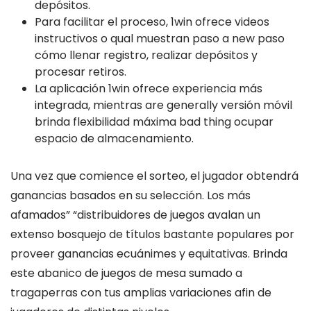
depósitos.
Para facilitar el proceso, 1win ofrece videos
instructivos o qual muestran paso a new paso
cómo llenar registro, realizar depósitos y
procesar retiros.
La aplicación 1win ofrece experiencia más
integrada, mientras are generally versión móvil
brinda flexibilidad máxima bad thing ocupar
espacio de almacenamiento.
Una vez que comience el sorteo, el jugador obtendrá
ganancias basados en su selección. Los más
afamados” “distribuidores de juegos avalan un
extenso bosquejo de títulos bastante populares por
proveer ganancias ecuánimes y equitativas. Brinda
este abanico de juegos de mesa sumado a
tragaperras con tus amplias variaciones afin de