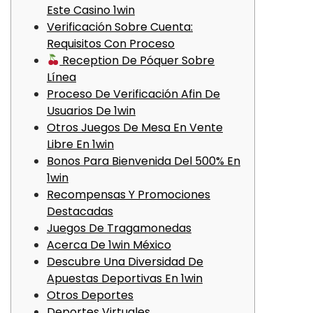
Este Casino 1win
Verificación Sobre Cuenta:
Requisitos Con Proceso
Reception De Póquer Sobre
Línea
Proceso De Verificación Afin De
Usuarios De 1win
Otros Juegos De Mesa En Vente
Libre En 1win
Bonos Para Bienvenida Del 500% En
1win
Recompensas Y Promociones
Destacadas
Juegos De Tragamonedas
Acerca De 1win México
Descubre Una Diversidad De
Apuestas Deportivas En 1win
Otros Deportes
Deportes Virtuales