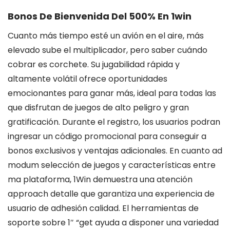
Bonos De Bienvenida Del 500% En 1win
Cuanto más tiempo esté un avión en el aire, más
elevado sube el multiplicador, pero saber cuándo
cobrar es corchete. Su jugabilidad rápida y
altamente volátil ofrece oportunidades
emocionantes para ganar más, ideal para todas las
que disfrutan de juegos de alto peligro y gran
gratificación. Durante el registro, los usuarios podran
ingresar un código promocional para conseguir a
bonos exclusivos y ventajas adicionales. En cuanto ad
modum selección de juegos y características entre
ma plataforma, 1Win demuestra una atención
approach detalle que garantiza una experiencia de
usuario de adhesión calidad. El herramientas de
soporte sobre 1″ “get ayuda a disponer una variedad