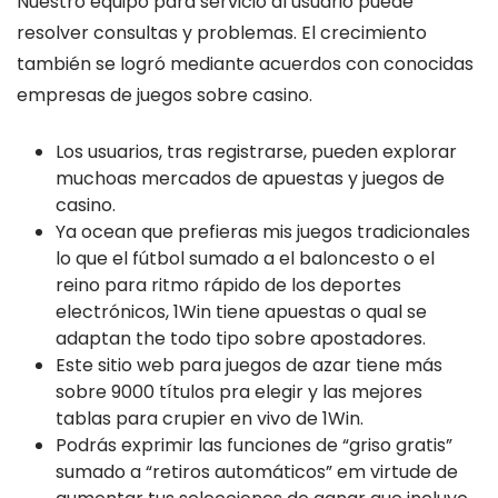
Nuestro equipo para servicio al usuario puede
resolver consultas y problemas. El crecimiento
también se logró mediante acuerdos con conocidas
empresas de juegos sobre casino.
Los usuarios, tras registrarse, pueden explorar
muchoas mercados de apuestas y juegos de
casino.
Ya ocean que prefieras mis juegos tradicionales
lo que el fútbol sumado a el baloncesto o el
reino para ritmo rápido de los deportes
electrónicos, 1Win tiene apuestas o qual se
adaptan the todo tipo sobre apostadores.
Este sitio web para juegos de azar tiene más
sobre 9000 títulos pra elegir y las mejores
tablas para crupier en vivo de 1Win.
Podrás exprimir las funciones de “griso gratis”
sumado a “retiros automáticos” em virtude de