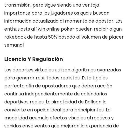
transmisión, pero sigue siendo una ventaja
importante para los jugadores os quais buscan
información actualizada al momento de apostar. Los
enthusiasts al 1win online poker pueden recibir algun
rakeback de hasta 50% basado al volumen de placer
semanal.
Licencia Y Regulación
Los deportes virtuales utilizan algoritmos avanzados
para generar resultados realistas. Esta tipo es
perfecta afin de apostadores que deben acción
continua independientemente de calendarios
deportivos reales. La simplicidad de Balloon lo
convierte en opción ideal para principiantes. La
modalidad acumula efectos visuales atractivos y
sonidos envolventes que mejoran la experiencia de