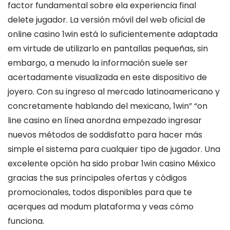
factor fundamental sobre ela experiencia final
delete jugador. La versión móvil del web oficial de
online casino 1win está lo suficientemente adaptada
em virtude de utilizarlo en pantallas pequeñas, sin
embargo, a menudo la información suele ser
acertadamente visualizada en este dispositivo de
joyero. Con su ingreso al mercado latinoamericano y
concretamente hablando del mexicano, 1win” “on
line casino en línea anordna empezado ingresar
nuevos métodos de soddisfatto para hacer más
simple el sistema para cualquier tipo de jugador. Una
excelente opción ha sido probar 1win casino México
gracias the sus principales ofertas y códigos
promocionales, todos disponibles para que te
acerques ad modum plataforma y veas cómo
funciona.