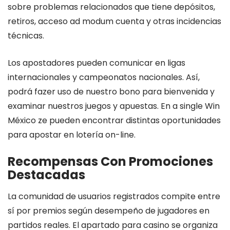
sobre problemas relacionados que tiene depósitos,
retiros, acceso ad modum cuenta y otras incidencias
técnicas.
Los apostadores pueden comunicar en ligas
internacionales y campeonatos nacionales. Así,
podrá fazer uso de nuestro bono para bienvenida y
examinar nuestros juegos y apuestas. En a single Win
México ze pueden encontrar distintas oportunidades
para apostar en lotería on-line.
Recompensas Con Promociones
Destacadas
La comunidad de usuarios registrados compite entre
sí por premios según desempeño de jugadores en
partidos reales. El apartado para casino se organiza