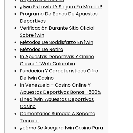
¿1win Es Lawful Y Seguro En México?
Programa De Bonos De Apuestas
Deportivas
Verificación Durante Sitio Oficial
Sobre 1win
Métodos De Soddisfatto En 1win
Métodos De Retiro
In Apuestas Deportivas Y Online
Casino” “Web Colombia
Fundación Y Características Cifra
De 1win Casino
In Venezuela – Casino Online Y
Apuestas Deportivas Bonos +500%
Línea 1win: Apuestas Deportivas
Casino
Comentarios Sumado A Soporte
Técnico
¿cómo Se Asegura 1win Casino Para