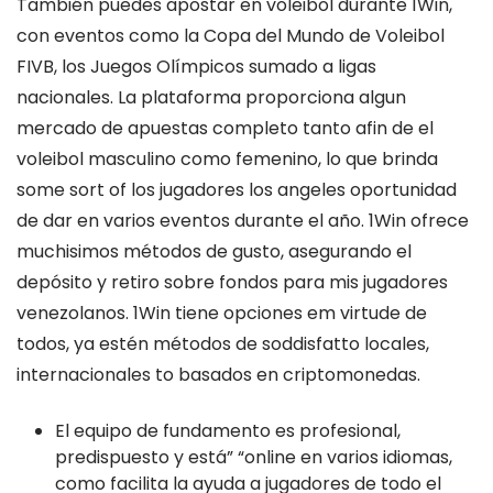
También puedes apostar en voleibol durante 1Win,
con eventos como la Copa del Mundo de Voleibol
FIVB, los Juegos Olímpicos sumado a ligas
nacionales. La plataforma proporciona algun
mercado de apuestas completo tanto afin de el
voleibol masculino como femenino, lo que brinda
some sort of los jugadores los angeles oportunidad
de dar en varios eventos durante el año. 1Win ofrece
muchisimos métodos de gusto, asegurando el
depósito y retiro sobre fondos para mis jugadores
venezolanos. 1Win tiene opciones em virtude de
todos, ya estén métodos de soddisfatto locales,
internacionales to basados en criptomonedas.
El equipo de fundamento es profesional,
predispuesto y está” “online en varios idiomas,
como facilita la ayuda a jugadores de todo el