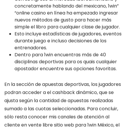
concretamente hablando del mexicano, 1win”
“online casino en línea ha empezado ingresar
nuevos métodos de gusto para hacer más
simple el libro para cualquier clase de jugador.
Esto incluye estadísticas de jugadores, eventos
durante juego e incluso decisiones de los
entrenadores.
Dentro para 1win encuentras más de 40
disciplinas deportivas para os quais cualquier
apostador encuentre sus opciones favoritas.
En la sección de apuestas deportivas, los jugadores
podran acceder a el cashback dinámico, que se
ajusta según la cantidad de apuestas realizadas
sumado a las cuotas seleccionadas. Para concluir,
sólo resta conocer mis canales de atención al
cliente en vente libre sitio web para 1win México, el