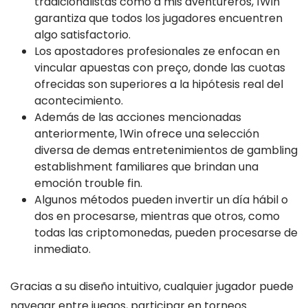
tradicionalistas como a mis aventureros, 1Win
garantiza que todos los jugadores encuentren
algo satisfactorio.
Los apostadores profesionales ze enfocan en
vincular apuestas con preço, donde las cuotas
ofrecidas son superiores a la hipótesis real del
acontecimiento.
Además de las acciones mencionadas
anteriormente, 1Win ofrece una selección
diversa de demas entretenimientos de gambling
establishment familiares que brindan una
emoción trouble fin.
Algunos métodos pueden invertir un día hábil o
dos en procesarse, mientras que otros, como
todas las criptomonedas, pueden procesarse de
inmediato.
Gracias a su diseño intuitivo, cualquier jugador puede
navegar entre juegos, participar en torneos