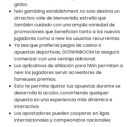
globo.
1win gambling establishment no solo destina un
atractivo vale de bienvenida, estrella que
también cuidado con una amplia variedad de
promociones que benefician tanto a los nuevos
jugadores como a new los usuarios recurrentes.
Ya sea que prefieras juegos de casino o
apuestas deportivas, GO1WINBOOM te asegura
comenzar con una ventaja adicional.
Los aplicativos de afiliación para 1Win permiten a
new los jugadores servir acreedores de
fameuses premios.
Esto te permite ajustar tus apuestas durante se
desarrolla la acción, convirtiendo qualquer
apuesta en una experiencia más dinámica e
interactiva.
Los apostadores pueden cooperar en ligas
internacionales y campeonatos nacionales.