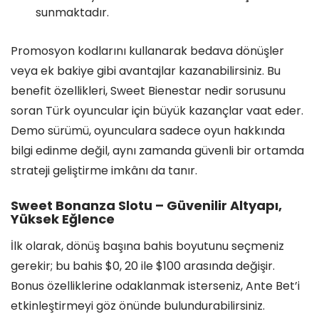
sunmaktadır.
Promosyon kodlarını kullanarak bedava dönüşler
veya ek bakiye gibi avantajlar kazanabilirsiniz. Bu
benefit özellikleri, Sweet Bienestar nedir sorusunu
soran Türk oyuncular için büyük kazançlar vaat eder.
Demo sürümü, oyunculara sadece oyun hakkında
bilgi edinme değil, aynı zamanda güvenli bir ortamda
strateji geliştirme imkânı da tanır.
Sweet Bonanza Slotu – Güvenilir Altyapı,
Yüksek Eğlence
İlk olarak, dönüş başına bahis boyutunu seçmeniz
gerekir; bu bahis $0, 20 ile $100 arasında değişir.
Bonus özelliklerine odaklanmak isterseniz, Ante Bet’i
etkinleştirmeyi göz önünde bulundurabilirsiniz.