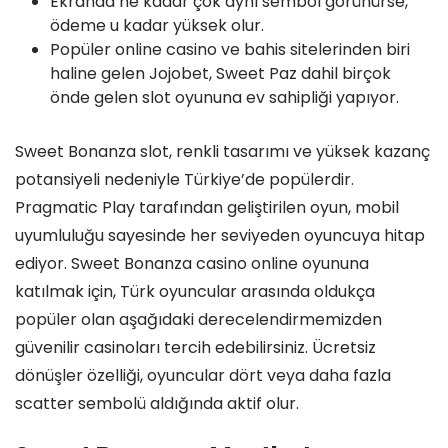
Ekranda ne kadar çok aynı sembol görünürse,
ödeme u kadar yüksek olur.
Popüler online casino ve bahis sitelerinden biri
haline gelen Jojobet, Sweet Paz dahil birçok
önde gelen slot oyununa ev sahipliği yapıyor.
Sweet Bonanza slot, renkli tasarımı ve yüksek kazanç
potansiyeli nedeniyle Türkiye’de popülerdir.
Pragmatic Play tarafından geliştirilen oyun, mobil
uyumluluğu sayesinde her seviyeden oyuncuya hitap
ediyor. Sweet Bonanza casino online oyununa
katılmak için, Türk oyuncular arasında oldukça
popüler olan aşağıdaki derecelendirmemizden
güvenilir casinoları tercih edebilirsiniz. Ücretsiz
dönüşler özelliği, oyuncular dört veya daha fazla
scatter sembolü aldığında aktif olur.