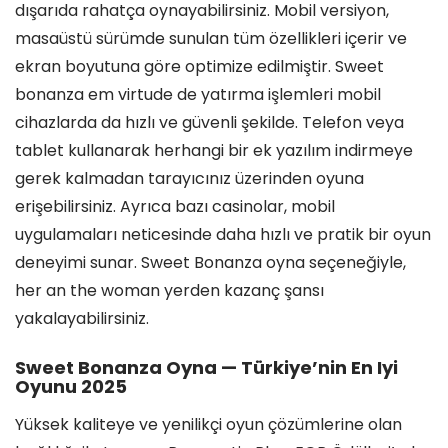
dışarıda rahatça oynayabilirsiniz. Mobil versiyon,
masaüstü sürümde sunulan tüm özellikleri içerir ve
ekran boyutuna göre optimize edilmiştir. Sweet
bonanza em virtude de yatırma işlemleri mobil
cihazlarda da hızlı ve güvenli şekilde. Telefon veya
tablet kullanarak herhangi bir ek yazılım indirmeye
gerek kalmadan tarayıcınız üzerinden oyuna
erişebilirsiniz. Ayrıca bazı casinolar, mobil
uygulamaları neticesinde daha hızlı ve pratik bir oyun
deneyimi sunar. Sweet Bonanza oyna seçeneğiyle,
her an the woman yerden kazanç şansı
yakalayabilirsiniz.
Sweet Bonanza Oyna — Türkiye’nin En Iyi
Oyunu 2025
Yüksek kaliteye ve yenilikçi oyun çözümlerine olan