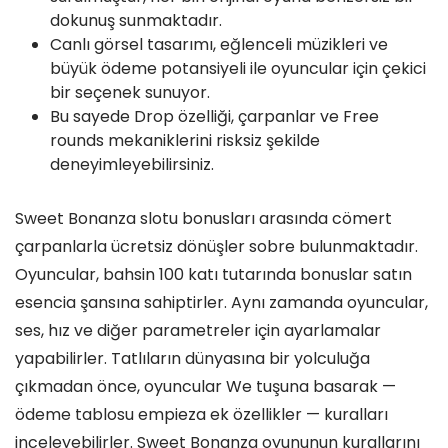
dokunuş sunmaktadır.
Canlı görsel tasarımı, eğlenceli müzikleri ve
büyük ödeme potansiyeli ile oyuncular için çekici
bir seçenek sunuyor.
Bu sayede Drop özelliği, çarpanlar ve Free
rounds mekaniklerini risksiz şekilde
deneyimleyebilirsiniz.
Sweet Bonanza slotu bonusları arasında cömert
çarpanlarla ücretsiz dönüşler sobre bulunmaktadır.
Oyuncular, bahsin 100 katı tutarında bonuslar satın
esencia şansına sahiptirler. Aynı zamanda oyuncular,
ses, hız ve diğer parametreler için ayarlamalar
yapabilirler. Tatlıların dünyasına bir yolculuğa
çıkmadan önce, oyuncular We tuşuna basarak —
ödeme tablosu empieza ek özellikler — kuralları
inceleyebilirler. Sweet Bonanza oyununun kurallarını