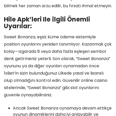
bilmek her zaman arzu edilir, bu fırsatı ihmal etmeyin.
Hile Apk’leri Ile İlgili Önemli
Uyarılar:
Sweet Bonanza, eşsiz küme ödeme sistemiyle
position oyunlarını yeniden tanımlıyor. Kazanmak çok
kolay—ızgarada 8 veya daha fazla eşleşen sembol
denk getirmeniz yeterli. Son olarak, “Sweet Bonanza”
oyununu ya da diğer oyunları oynamadan önce
1xBet’in sizin bulunduğunuz ülkede yasal ve lisanslı
olup olmadığını kontrol edin. Güvenilir online casino
sitelerinde, “Sweet Bonanza” gibi slot oyunlarını
güvenle oynayabilirsiniz.
Ancak Sweet Bonanza oynamaya devam ettikçe
oyunun dinamiklerini daha iyi anlayabilir ve