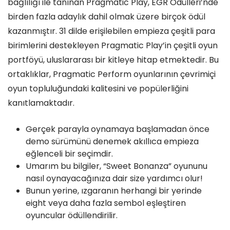
bağlılığı ile tanınan Pragmatic Play, EGR Ödülleri’nde
birden fazla adaylık dahil olmak üzere birçok ödül
kazanmıştır. 31 dilde erişilebilen empieza çeşitli para
birimlerini destekleyen Pragmatic Play’in çeşitli oyun
portföyü, uluslararası bir kitleye hitap etmektedir. Bu
ortaklıklar, Pragmatic Perform oyunlarının çevrimiçi
oyun topluluğundaki kalitesini ve popülerliğini
kanıtlamaktadır.
Gerçek parayla oynamaya başlamadan önce
demo sürümünü denemek akıllıca empieza
eğlenceli bir seçimdir.
Umarım bu bilgiler, “Sweet Bonanza” oyununu
nasıl oynayacağınıza dair size yardımcı olur!
Bunun yerine, ızgaranın herhangi bir yerinde
eight veya daha fazla sembol eşleştiren
oyuncular ödüllendirilir.