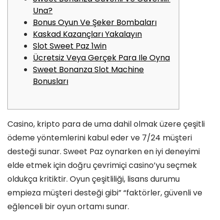
Una?
Bonus Oyun Ve Şeker Bombaları
Kaskad Kazançları Yakalayın
Slot Sweet Paz 1win
Ücretsiz Veya Gerçek Para Ile Oyna
Sweet Bonanza Slot Machine
Bonusları
Casino, kripto para de uma dahil olmak üzere çeşitli
ödeme yöntemlerini kabul eder ve 7/24 müşteri
desteği sunar. Sweet Paz oynarken en iyi deneyimi
elde etmek için doğru çevrimiçi casino’yu seçmek
oldukça kritiktir. Oyun çeşitliliği, lisans durumu
empieza müşteri desteği gibi” “faktörler, güvenli ve
eğlenceli bir oyun ortamı sunar.