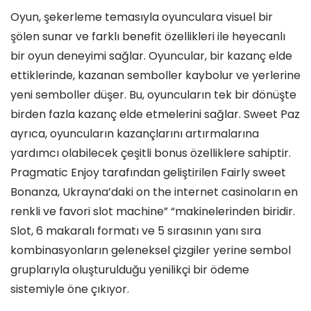
Oyun, şekerleme temasıyla oyunculara visuel bir
şölen sunar ve farklı benefit özellikleri ile heyecanlı
bir oyun deneyimi sağlar. Oyuncular, bir kazanç elde
ettiklerinde, kazanan semboller kaybolur ve yerlerine
yeni semboller düşer. Bu, oyuncuların tek bir dönüşte
birden fazla kazanç elde etmelerini sağlar. Sweet Paz
ayrıca, oyuncuların kazançlarını artırmalarına
yardımcı olabilecek çeşitli bonus özelliklere sahiptir.
Pragmatic Enjoy tarafından geliştirilen Fairly sweet
Bonanza, Ukrayna’daki on the internet casinoların en
renkli ve favori slot machine” “makinelerinden biridir.
Slot, 6 makaralı formatı ve 5 sırasının yanı sıra
kombinasyonların geleneksel çizgiler yerine sembol
gruplarıyla oluşturulduğu yenilikçi bir ödeme
sistemiyle öne çıkıyor.