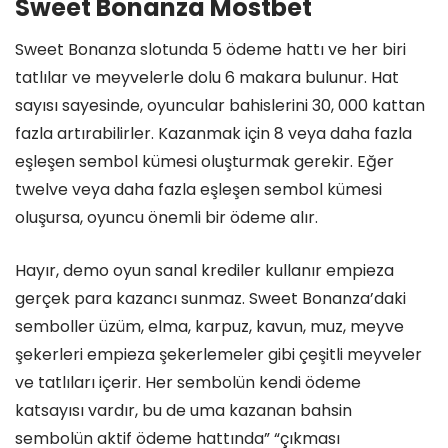
Sweet Bonanza Mostbet
Sweet Bonanza slotunda 5 ödeme hattı ve her biri
tatlılar ve meyvelerle dolu 6 makara bulunur. Hat
sayısı sayesinde, oyuncular bahislerini 30, 000 kattan
fazla artırabilirler. Kazanmak için 8 veya daha fazla
eşleşen sembol kümesi oluşturmak gerekir. Eğer
twelve veya daha fazla eşleşen sembol kümesi
oluşursa, oyuncu önemli bir ödeme alır.
Hayır, demo oyun sanal krediler kullanır empieza
gerçek para kazancı sunmaz. Sweet Bonanza’daki
semboller üzüm, elma, karpuz, kavun, muz, meyve
şekerleri empieza şekerlemeler gibi çeşitli meyveler
ve tatlıları içerir. Her sembolün kendi ödeme
katsayısı vardır, bu de uma kazanan bahsin
sembolün aktif ödeme hattında” “çıkması