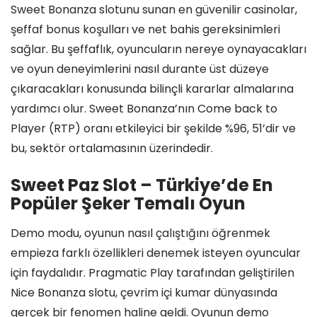
Sweet Bonanza slotunu sunan en güvenilir casinolar,
şeffaf bonus koşulları ve net bahis gereksinimleri
sağlar. Bu şeffaflık, oyuncuların nereye oynayacakları
ve oyun deneyimlerini nasıl durante üst düzeye
çıkaracakları konusunda bilinçli kararlar almalarına
yardımcı olur. Sweet Bonanza’nın Come back to
Player (RTP) oranı etkileyici bir şekilde %96, 51’dir ve
bu, sektör ortalamasının üzerindedir.
Sweet Paz Slot – Türkiye’de En
Popüler Şeker Temalı Oyun
Demo modu, oyunun nasıl çalıştığını öğrenmek
empieza farklı özellikleri denemek isteyen oyuncular
için faydalıdır. Pragmatic Play tarafından geliştirilen
Nice Bonanza slotu, çevrim içi kumar dünyasında
gerçek bir fenomen haline geldi. Oyunun demo