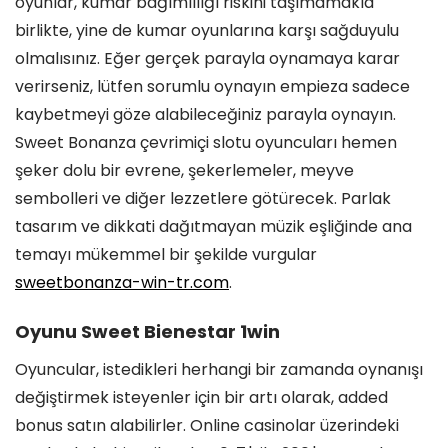
oyunlar, kumar bağımlılığı riskini taşımamakla
birlikte, yine de kumar oyunlarına karşı sağduyulu
olmalısınız. Eğer gerçek parayla oynamaya karar
verirseniz, lütfen sorumlu oynayın empieza sadece
kaybetmeyi göze alabileceğiniz parayla oynayın.
Sweet Bonanza çevrimiçi slotu oyuncuları hemen
şeker dolu bir evrene, şekerlemeler, meyve
sembolleri ve diğer lezzetlere götürecek. Parlak
tasarım ve dikkati dağıtmayan müzik eşliğinde ana
temayı mükemmel bir şekilde vurgular
sweetbonanza-win-tr.com
.
Oyunu Sweet Bienestar 1win
Oyuncular, istedikleri herhangi bir zamanda oynanışı
değiştirmek isteyenler için bir artı olarak, added
bonus satın alabilirler. Online casinolar üzerindeki