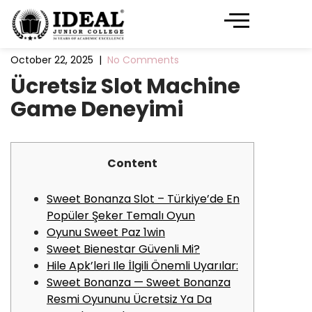
October 22, 2025
|
No Comments
Ücretsiz Slot Machine
Game Deneyimi
Content
Sweet Bonanza Slot – Türkiye’de En
Popüler Şeker Temalı Oyun
Oyunu Sweet Paz 1win
Sweet Bienestar Güvenli Mi?
Hile Apk’leri Ile İlgili Önemli Uyarılar:
Sweet Bonanza — Sweet Bonanza
Resmi Oyununu Ücretsiz Ya Da