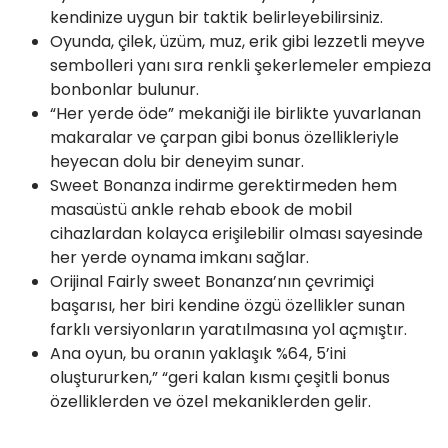
kendinize uygun bir taktik belirleyebilirsiniz.
Oyunda, çilek, üzüm, muz, erik gibi lezzetli meyve
sembolleri yanı sıra renkli şekerlemeler empieza
bonbonlar bulunur.
“Her yerde öde” mekaniği ile birlikte yuvarlanan
makaralar ve çarpan gibi bonus özellikleriyle
heyecan dolu bir deneyim sunar.
Sweet Bonanza indirme gerektirmeden hem
masaüstü ankle rehab ebook de mobil
cihazlardan kolayca erişilebilir olması sayesinde
her yerde oynama imkanı sağlar.
Orijinal Fairly sweet Bonanza’nın çevrimiçi
başarısı, her biri kendine özgü özellikler sunan
farklı versiyonların yaratılmasına yol açmıştır.
Ana oyun, bu oranın yaklaşık %64, 5’ini
oluştururken,” “geri kalan kısmı çeşitli bonus
özelliklerden ve özel mekaniklerden gelir.