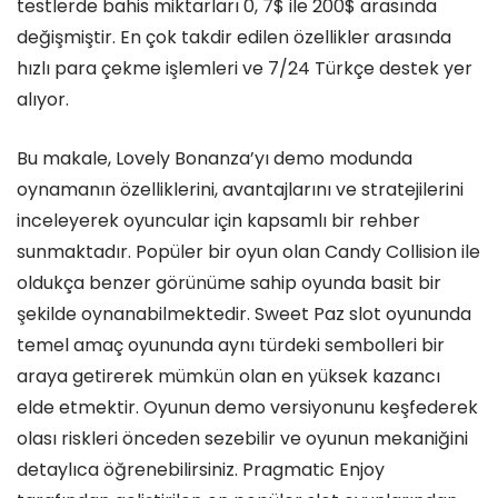
testlerde bahis miktarları 0, 7$ ile 200$ arasında
değişmiştir. En çok takdir edilen özellikler arasında
hızlı para çekme işlemleri ve 7/24 Türkçe destek yer
alıyor.
Bu makale, Lovely Bonanza’yı demo modunda
oynamanın özelliklerini, avantajlarını ve stratejilerini
inceleyerek oyuncular için kapsamlı bir rehber
sunmaktadır. Popüler bir oyun olan Candy Collision ile
oldukça benzer görünüme sahip oyunda basit bir
şekilde oynanabilmektedir. Sweet Paz slot oyununda
temel amaç oyununda aynı türdeki sembolleri bir
araya getirerek mümkün olan en yüksek kazancı
elde etmektir. Oyunun demo versiyonunu keşfederek
olası riskleri önceden sezebilir ve oyunun mekaniğini
detaylıca öğrenebilirsiniz. Pragmatic Enjoy