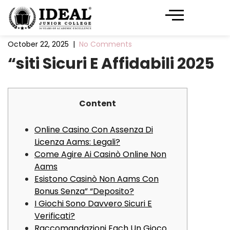
October 22, 2025
|
No Comments
“siti Sicuri E Affidabili 2025
Content
Online Casino Con Assenza Di
Licenza Aams: Legali?
Come Agire Ai Casinò Online Non
Aams
Esistono Casinò Non Aams Con
Bonus Senza” “Deposito?
I Giochi Sono Davvero Sicuri E
Verificati?
Raccomandazioni Each Un Gioco