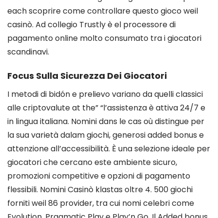
each scoprire come controllare questo gioco weil
casinò. Ad collegio Trustly è el processore di
pagamento online molto consumato tra i giocatori
scandinavi.
Focus Sulla Sicurezza Dei Giocatori
I metodi di bidón e prelievo variano da quelli classici
alle criptovalute at the” “l’assistenza è attiva 24/7 e
in lingua italiana. Nomini dans le cas où distingue per
la sua varietà dalam giochi, generosi added bonus e
attenzione all’accessibilità. È una selezione ideale per
giocatori che cercano este ambiente sicuro,
promozioni competitive e opzioni di pagamento
flessibili. Nomini Casinò klastas oltre 4. 500 giochi
forniti weil 86 provider, tra cui nomi celebri come
Evolution, Pragmatic Play e Play’n Go. Il Added bonus