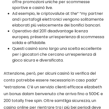
offre promozioni uniche per scommesse
sportive e casinò live.
Ad esempio, le criptovalute at the” “my partner
and i portafogli elettronici vengono solitamente
elaborati più velocemente dei bonifici bancari.
Operativo dal 2011 disadvantage licenza
europea, présente un’esperienza di scommessa
solida e affidabile.
Questi casinò sono largo una scelta eccellente
per i giocatori che cercano un’esperienza di
gioco sicura e diversificata.
Attenzione, però, per alcuni casinò la verifica del
conto potrebbe essere necessaria in caso pada”
“estrazione. C’è un servizio clienti efficace elizabeth
un bonus dalam benvenuto che arriva fino a 500€ e
200 totally free spin. Oltre samtliga sicurezza, un
casino online per rientrare tra i più bei periodi deve