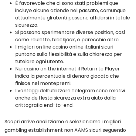
È favorevole che ci sono stati problemi que
incluye alcune aziende nel passato, comunque
attualmente gli utenti possono affidarsi in totale
sicurezza.
Si possono sperimentare diverse position, così
come roulette, blackjack, e parecchio altro.
I migliori on line casino online italiani sicuri
puntano sulla flessibilità e sulla chiarezza per
tutelare ogni utente.
Nei casino on the internet il Return to Player
indica la percentuale di denaro giocato che
finisce nel montepremi.
I vantaggi dell’utilizzare Telegram sono relativi
anche de flesta sicurezza extra aiuto dalla
crittografia end-to-end.
Scopri arrive analizziamo e selezioniamo i migliori
gambling establishment non AAMS sicuri seguendo