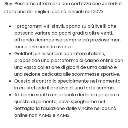
Buy. Possiamo affermare con certezza che Joker8 è
stato uno dei migliori casinò lanciati nel 2023.
I programmi VIP si sviluppano su più livelli, che
possono variare da pochi gradi a oltre venti,
offrendo ricompense sempre più preziose man
mano che cuando avanza.
Goldbet, un essencial operatore italiano,
proposition una piattaforma di casinò online con
una vasta collezione di giochi de uma casinò e
una sezione dedicata alle scommesse sportive.
Questo si controllo specialmente nel momento
in cui si chiede il prelievo di una forte somma.
Abbiamo scritto un articolo dedicato proprio a
questo argomento, dove spieghiamo nel
dettaglio la tassazione delle vincite nei casinò
online non AAMS e AAMS.