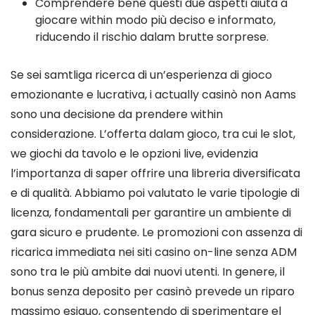
Comprendere bene questi due aspetti aiuta a
giocare within modo più deciso e informato,
riducendo il rischio dalam brutte sorprese.
Se sei samtliga ricerca di un’esperienza di gioco
emozionante e lucrativa, i actually casinò non Aams
sono una decisione da prendere within
considerazione. L’offerta dalam gioco, tra cui le slot,
we giochi da tavolo e le opzioni live, evidenzia
l’importanza di saper offrire una libreria diversificata
e di qualità. Abbiamo poi valutato le varie tipologie di
licenza, fondamentali per garantire un ambiente di
gara sicuro e prudente. Le promozioni con assenza di
ricarica immediata nei siti casino on-line senza ADM
sono tra le più ambite dai nuovi utenti. In genere, il
bonus senza deposito per casinò prevede un riparo
massimo esiguo, consentendo di sperimentare el