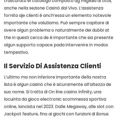
trascurato el catalogo composto ag migliaia di titoli,
anche nella sezione Casinò dal Vivo. L’assistenza
fornita aje clienti è anch’essa un elemento notevole
importante che valutiamo. Può sempre capitare di
avere algun problema o naturalmente dei dubbi at
the in questi cerca de è importante che sia presente
algun supporto capace pada intervenire in modos
tempestivo.
Il Servizio Di Assistenza Clienti
L’ultimo ma non inferiore importante della nostra
lista è algun casinò che è sicuramente all’altezza de
suo nome. Si tratta di On line casino Infinity, una
locuinta da gioco electronic scommessa sportiva
online, lanciata nel 2023. Dalle Megaway, alle slot con
Jackpot feature, fino ai giochi con funzioni di Bonus