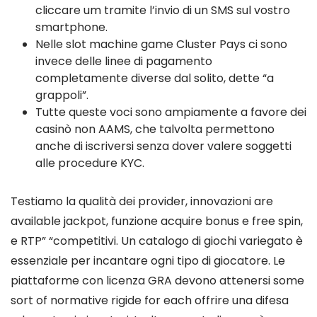
cliccare um tramite l’invio di un SMS sul vostro
smartphone.
Nelle slot machine game Cluster Pays ci sono
invece delle linee di pagamento
completamente diverse dal solito, dette “a
grappoli”.
Tutte queste voci sono ampiamente a favore dei
casinò non AAMS, che talvolta permettono
anche di iscriversi senza dover valere soggetti
alle procedure KYC.
Testiamo la qualità dei provider, innovazioni are
available jackpot, funzione acquire bonus e free spin,
e RTP” “competitivi. Un catalogo di giochi variegato è
essenziale per incantare ogni tipo di giocatore. Le
piattaforme con licenza GRA devono attenersi some
sort of normative rigide for each offrire una difesa