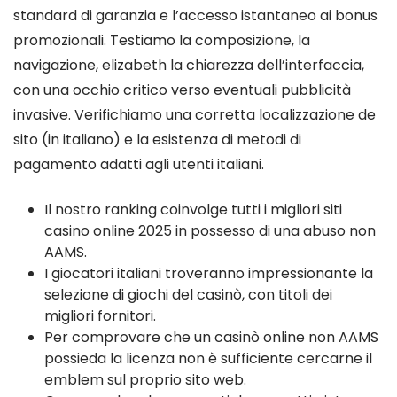
standard di garanzia e l’accesso istantaneo ai bonus
promozionali. Testiamo la composizione, la
navigazione, elizabeth la chiarezza dell’interfaccia,
con una occhio critico verso eventuali pubblicità
invasive. Verifichiamo una corretta localizzazione de
sito (in italiano) e la esistenza di metodi di
pagamento adatti agli utenti italiani.
Il nostro ranking coinvolge tutti i migliori siti
casino online 2025 in possesso di una abuso non
AAMS.
I giocatori italiani troveranno impressionante la
selezione di giochi del casinò, con titoli dei
migliori fornitori.
Per comprovare che un casinò online non AAMS
possieda la licenza non è sufficiente cercarne il
emblem sul proprio sito web.