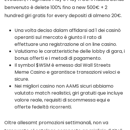
benvenuto è delete 100% fino a new 500€ + 2
hundred giri gratis for every depositi di almeno 20€.
Una volta deciso dalam affidarsi ad 1 dei casinò
operanti sul mercato è giunto il rato di
effettuare una registrazione al on line casino.
Valutiamo le caratteristiche delle lobby di gara, i
bonus offerti e i metodi di pagamento.
Il symbol $WSM è emesso dal Wall Streets
Meme Casino e garantisce transazioni veloci e
sicure.
Nei migliori casino non AAMS sicuri abbiamo
valutato match realistici, giri gratuiti que incluye
valore reale, requisiti di scommessa equi e
offerte fedeltà ricorrenti.
Oltre allesamt promozioni settimanali, non va