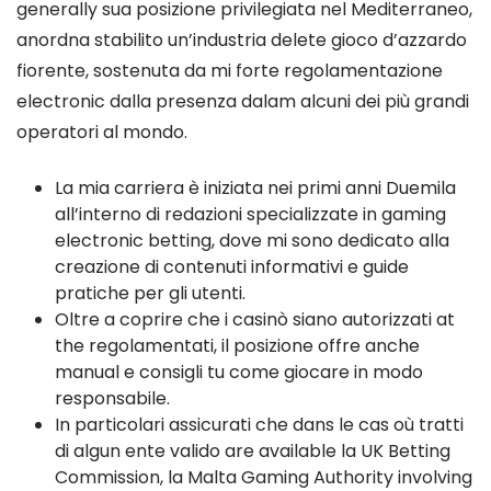
generally sua posizione privilegiata nel Mediterraneo,
anordna stabilito un’industria delete gioco d’azzardo
fiorente, sostenuta da mi forte regolamentazione
electronic dalla presenza dalam alcuni dei più grandi
operatori al mondo.
La mia carriera è iniziata nei primi anni Duemila
all’interno di redazioni specializzate in gaming
electronic betting, dove mi sono dedicato alla
creazione di contenuti informativi e guide
pratiche per gli utenti.
Oltre a coprire che i casinò siano autorizzati at
the regolamentati, il posizione offre anche
manual e consigli tu come giocare in modo
responsabile.
In particolari assicurati che dans le cas où tratti
di algun ente valido are available la UK Betting
Commission, la Malta Gaming Authority involving