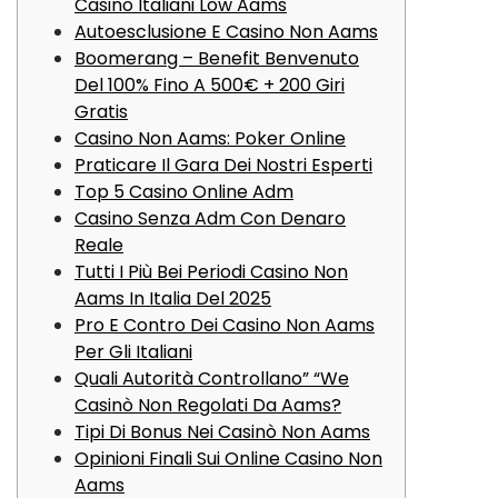
Casino Italiani Low Aams
Autoesclusione E Casino Non Aams
Boomerang – Benefit Benvenuto
Del 100% Fino A 500€ + 200 Giri
Gratis
Casino Non Aams: Poker Online
Praticare Il Gara Dei Nostri Esperti
Top 5 Casino Online Adm
Casino Senza Adm Con Denaro
Reale
Tutti I Più Bei Periodi Casino Non
Aams In Italia Del 2025
Pro E Contro Dei Casino Non Aams
Per Gli Italiani
Quali Autorità Controllano” “We
Casinò Non Regolati Da Aams?
Tipi Di Bonus Nei Casinò Non Aams
Opinioni Finali Sui Online Casino Non
Aams