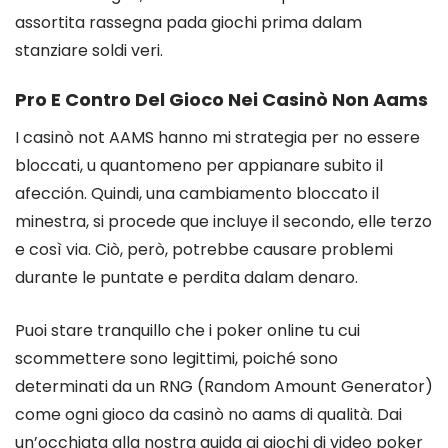
assortita rassegna pada giochi prima dalam
stanziare soldi veri.
Pro E Contro Del Gioco Nei Casinò Non Aams
I casinò not AAMS hanno mi strategia per no essere
bloccati, u quantomeno per appianare subito il
afección. Quindi, una cambiamento bloccato il
minestra, si procede que incluye il secondo, elle terzo
e così via. Ciò, però, potrebbe causare problemi
durante le puntate e perdita dalam denaro.
Puoi stare tranquillo che i poker online tu cui
scommettere sono legittimi, poiché sono
determinati da un RNG (Random Amount Generator)
come ogni gioco da casinò no aams di qualità. Dai
un’occhiata alla nostra guida ai giochi di video poker