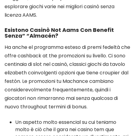
esplorare giochi varie nei migliori casinò senza
licenza AAMS.
Esistono Casinò Not Aams Con Benefit
Senza” “Almacén?
Ha anche el programma esteso di premi fedeltà che
offre cashback at the promozioni su livello. Ci sono
centinaia di slot nel casinò, classici giochi da tavolo
elizabeth coinvolgenti opzioni que tiene croupier dal
festón. Le promozioni tu Machance cambiano
considerevolmente frequentemente, quindi i
giocatori non rimarranno mai senza qualcosa di
nuovo throughout termini di bonus.
Un aspetto molto essencial su cui teniamo
molto è ciò che il gara nei casino tem que