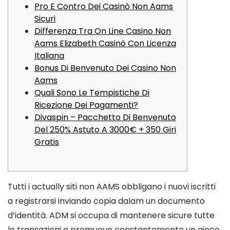
Pro E Contro Dei Casinò Non Aams
Sicuri
Differenza Tra On Line Casino Non
Aams Elizabeth Casinò Con Licenza
Italiana
Bonus Di Benvenuto Dei Casino Non
Aams
Quali Sono Le Tempistiche Di
Ricezione Dei Pagamenti?
Divaspin – Pacchetto Di Benvenuto
Del 250% Astuto A 3000€ + 350 Giri
Gratis
Tutti i actually siti non AAMS obbligano i nuovi iscritti
a registrarsi inviando copia dalam un documento
d’identità. ADM si occupa di mantenere sicure tutte
le transazioni e promuove constantemente un gioco