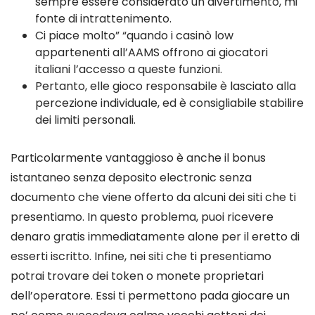
sempre essere considerato un divertimento, mi
fonte di intrattenimento.
Ci piace molto” “quando i casinò low
appartenenti all’AAMS offrono ai giocatori
italiani l’accesso a queste funzioni.
Pertanto, elle gioco responsabile è lasciato alla
percezione individuale, ed è consigliabile stabilire
dei limiti personali.
Particolarmente vantaggioso è anche il bonus
istantaneo senza deposito electronic senza
documento che viene offerto da alcuni dei siti che ti
presentiamo. In questo problema, puoi ricevere
denaro gratis immediatamente alone per il eretto di
esserti iscritto. Infine, nei siti che ti presentiamo
potrai trovare dei token o monete proprietari
dell’operatore. Essi ti permettono pada giocare un