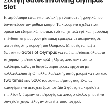
Σύνοψη Gates Involving Olympus
Slot
Η ατμόσφαιρα είναι εντυπωσιακή, με λεπτομερή γραφικά που
ζωντανεύουν τον μυθικό κόσμο. Τα κινούμενα σχέδια είναι
ομαλά και εξαιρετικά ποιοτικά, ενώ τα ηχητικά εφέ και η μουσική
επένδυση δημιουργούν μία επική εμπειρία, μεταφέροντάς σε
απευθείας στην κορυφή του Ολύμπου. Μπορείς να παίξτε
δωρεάν το Gates of Olympus για να διαπιστώσεις όλα αυτά
τα χαρακτηριστικά στην πράξη. Όμως αυτό δεν είναι το
καλύτερο, καθώς οι δωρεάν περιστροφές έρχονται με
πολλαπλασιαστή. Ο πολλαπλασιαστής αυτός μπορεί να είναι από
two times έως 500x του πονταρίσματος σας. Ενώ αν
καταφέρετε να πετύχετε ξανά τον Δία 3 φόρες, θα κερδίσετε
επιπλέον 5 δωρεάν περιστροφές και αυτός ο κύκλος μπορεί να
συνεχίσει χωρίς τέλος αν σταθείτε τόσο τυχεροί.