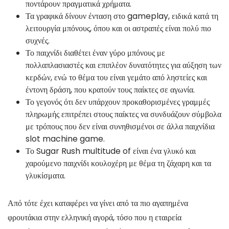
ποντάρουν πραγματικά χρήματα.
Τα γραφικά δίνουν ένταση στο gameplay, ειδικά κατά τη
λειτουργία μπόνους, όπου και οι αστραπές είναι πολύ πιο
συχνές.
Το παιχνίδι διαθέτει έναν γύρο μπόνους με
πολλαπλασιαστές και επιπλέον δυνατότητες για αύξηση των
κερδών, ενώ το θέμα του είναι γεμάτο από ληστείες και
έντονη δράση, που κρατούν τους παίκτες σε αγωνία.
Το γεγονός ότι δεν υπάρχουν προκαθορισμένες γραμμές
πληρωμής επιτρέπει στους παίκτες να συνδυάζουν σύμβολα
με τρόπους που δεν είναι συνηθισμένοι σε άλλα παιχνίδια
slot machine game.
Το Sugar Rush multitude of είναι ένα γλυκό και
χαρούμενο παιχνίδι κουλοχέρη με θέμα τη ζάχαρη και τα
γλυκίσματα.
Από τότε έχει καταφέρει να γίνει από τα πιο αγαπημένα
φρουτάκια στην ελληνική αγορά, τόσο που η εταιρεία