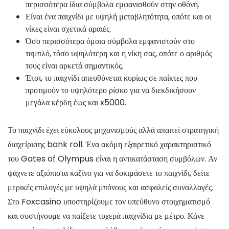
περισσότερα ίδια σύμβολα εμφανισθούν στην οθόνη.
Είναι ένα παιχνίδι με υψηλή μεταβλητότητα, οπότε και οι
νίκες είναι σχετικά αραιές.
Όσο περισσότερα όμοια σύμβολα εμφανιστούν στο
ταμπλό, τόσο υψηλότερη και η νίκη σας, οπότε ο αριθμός
τους είναι αρκετά σημαντικός.
Έτσι, το παιχνίδι απευθύνεται κυρίως σε παίκτες που
προτιμούν το υψηλότερο ρίσκο για να διεκδικήσουν
μεγάλα κέρδη έως και x5000.
Το παιχνίδι έχει εύκολους μηχανισμούς αλλά απαιτεί στρατηγική
διαχείρισης bank roll. Ένα ακόμη εξαιρετικό χαρακτηριστικό
του Gates of Olympus είναι η αντικατάσταση συμβόλων. Αν
ψάχνετε αξιόπιστα καζίνο για να δοκιμάσετε το παιχνίδι, δείτε
μερικές επιλογές με υψηλά μπόνους και ασφαλείς συναλλαγές.
Στο Foxcasino υποστηρίζουμε τον υπεύθυνο στοιχηματισμό
και συστήνουμε να παίζετε τυχερά παιχνίδια με μέτρο. Κάνε