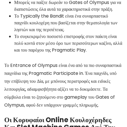
Μπορείς να παίξτε δωρεάν το Gates of Olympus για να
διαπιστώσεις όλα αυτά τα χαρακτηριστικά στην πράξη.
Το Typically the Bandit είναι ένα συναρπαστικό
παιχνίδι κουλοχέρη που βασίζεται στην θεματολογία των
ληστών και της περιπέτειας.
Το συγκεκριμένο ποσοστό επιστροφής στον παίκτη είναι
πολύ κοντά στον μέσο όρο των περισσότερων καζίνο, αλλά
και του παρόχου της Pragmatic Play.
Το Entrance of Olympus είναι ένα από τα πιο συναρπαστικά
παιχνίδια της Pragmatic Participate in. Ένα παιχνίδι, υπό
την επίβλεψη του Δία, με μπόνους περιστροφές και ειδικές
λειτουργίας, αδιαμφισβήτητα αξίζει να το δοκιμάσετε. Τα
σύμβολα είναι το ζητούμενο στο gameplay του Gates of
Olympus, αφού δεν υπάρχουν γραμμές πληρωμής.
Οι Κορυφαίοι Online Κουλοχέρηδες