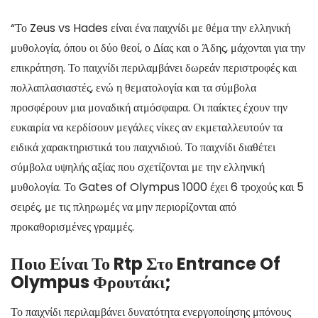
“Το Zeus vs Hades είναι ένα παιχνίδι με θέμα την ελληνική
μυθολογία, όπου οι δύο θεοί, ο Δίας και ο Άδης, μάχονται για την
επικράτηση. Το παιχνίδι περιλαμβάνει δωρεάν περιστροφές και
πολλαπλασιαστές, ενώ η θεματολογία και τα σύμβολα
προσφέρουν μια μοναδική ατμόσφαιρα. Οι παίκτες έχουν την
ευκαιρία να κερδίσουν μεγάλες νίκες αν εκμεταλλευτούν τα
ειδικά χαρακτηριστικά του παιχνιδιού. Το παιχνίδι διαθέτει
σύμβολα υψηλής αξίας που σχετίζονται με την ελληνική
μυθολογία. Το Gates of Olympus 1000 έχει 6 τροχούς και 5
σειρές, με τις πληρωμές να μην περιορίζονται από
προκαθορισμένες γραμμές.
Ποιο Είναι Το Rtp Στο Entrance Of
Olympus Φρουτάκι;
Το παιχνίδι περιλαμβάνει δυνατότητα ενεργοποίησης μπόνους