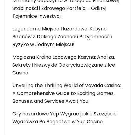
Minimalny depozyt 10 zł: Droga do Finansowej
Stabilności i Zdrowego Portfela – Odkryj
Tajemnice Inwestycji
Legendarne Miejsce Hazardowe: Kasyno
Bizonów Z Dzikiego Zachodu Przyjemność i
Ryzyko w Jednym Miejscu!
Magiczna Kraina Lodowego Kasyna: Analiza,
Sekrety i Niezwykłe Odkrycia związane z Ice
Casino
Unveiling the Thrilling World of Vavada Casino:
A Comprehensive Guide to Exciting Games,
Bonuses, and Services Await You!
Gry hazardowe Yep Wygrać pskie Szczęście:
Wędrówka Po Bogactwo w Yup Casino