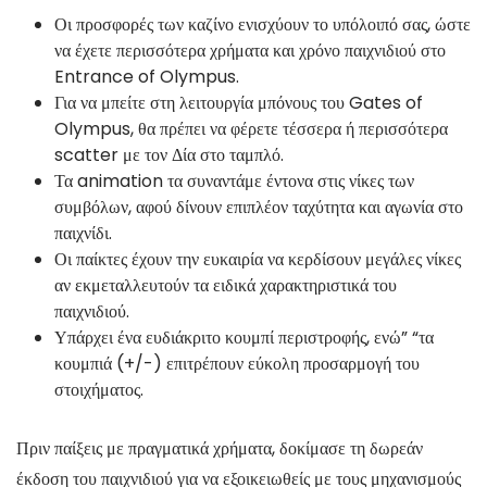
Οι προσφορές των καζίνο ενισχύουν το υπόλοιπό σας, ώστε
να έχετε περισσότερα χρήματα και χρόνο παιχνιδιού στο
Entrance of Olympus.
Για να μπείτε στη λειτουργία μπόνους του Gates of
Olympus, θα πρέπει να φέρετε τέσσερα ή περισσότερα
scatter με τον Δία στο ταμπλό.
Τα animation τα συναντάμε έντονα στις νίκες των
συμβόλων, αφού δίνουν επιπλέον ταχύτητα και αγωνία στο
παιχνίδι.
Οι παίκτες έχουν την ευκαιρία να κερδίσουν μεγάλες νίκες
αν εκμεταλλευτούν τα ειδικά χαρακτηριστικά του
παιχνιδιού.
Υπάρχει ένα ευδιάκριτο κουμπί περιστροφής, ενώ” “τα
κουμπιά (+/-) επιτρέπουν εύκολη προσαρμογή του
στοιχήματος.
Πριν παίξεις με πραγματικά χρήματα, δοκίμασε τη δωρεάν
έκδοση του παιχνιδιού για να εξοικειωθείς με τους μηχανισμούς