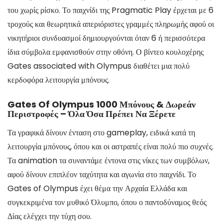
του χωρίς ρίσκο. Το παιχνίδι της Pragmatic Play έρχεται με 6
τροχούς και θεωρητικά απεριόριστες γραμμές πληρωμής αφού οι
νικητήριοι συνδυασμοί δημιουργούνται όταν 6 ή περισσότερα
ίδια σύμβολα εμφανισθούν στην οθόνη. Ο βίντεο κουλοχέρης
Gates associated with Olympus διαθέτει μια πολύ
κερδοφόρα λειτουργία μπόνους.
Gates Of Olympus 1000 Μπόνους & Δωρεάν
Περιστροφές – Όλα Όσα Πρέπει Να Ξέρετε
Τα γραφικά δίνουν ένταση στο gameplay, ειδικά κατά τη
λειτουργία μπόνους, όπου και οι αστραπές είναι πολύ πιο συχνές.
Τα animation τα συναντάμε έντονα στις νίκες των συμβόλων,
αφού δίνουν επιπλέον ταχύτητα και αγωνία στο παιχνίδι. Το
Gates of Olympus έχει θέμα την Αρχαία Ελλάδα και
συγκεκριμένα τον μυθικό Όλυμπο, όπου ο παντοδύναμος θεός
Δίας ελέγχει την τύχη σου.