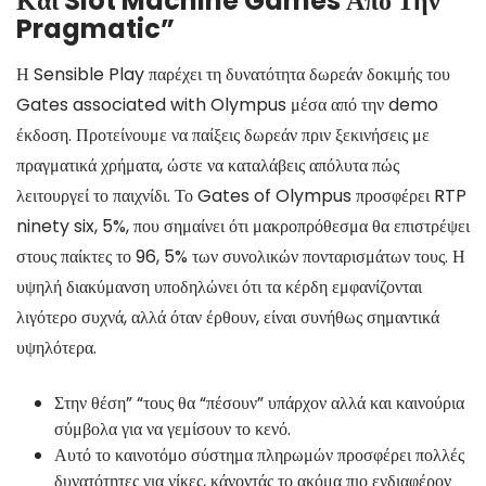
Και Slot Machine Games Από Την
Pragmatic”
Η Sensible Play παρέχει τη δυνατότητα δωρεάν δοκιμής του
Gates associated with Olympus μέσα από την demo
έκδοση. Προτείνουμε να παίξεις δωρεάν πριν ξεκινήσεις με
πραγματικά χρήματα, ώστε να καταλάβεις απόλυτα πώς
λειτουργεί το παιχνίδι. Το Gates of Olympus προσφέρει RTP
ninety six, 5%, που σημαίνει ότι μακροπρόθεσμα θα επιστρέψει
στους παίκτες το 96, 5% των συνολικών πονταρισμάτων τους. Η
υψηλή διακύμανση υποδηλώνει ότι τα κέρδη εμφανίζονται
λιγότερο συχνά, αλλά όταν έρθουν, είναι συνήθως σημαντικά
υψηλότερα.
Στην θέση” “τους θα “πέσουν” υπάρχον αλλά και καινούρια
σύμβολα για να γεμίσουν το κενό.
Αυτό το καινοτόμο σύστημα πληρωμών προσφέρει πολλές
δυνατότητες για νίκες, κάνοντάς το ακόμα πιο ενδιαφέρον