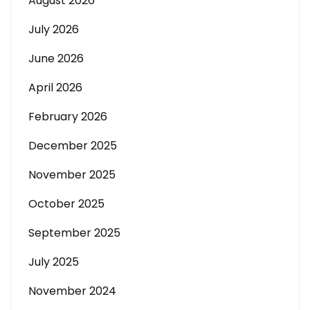
August 2026
July 2026
June 2026
April 2026
February 2026
December 2025
November 2025
October 2025
September 2025
July 2025
November 2024