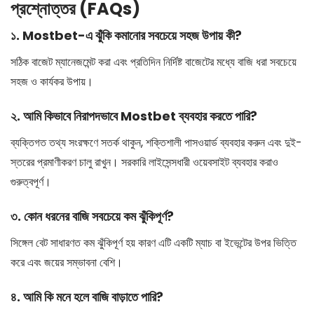
প্রশ্নোত্তর (FAQs)
১. Mostbet-এ ঝুঁকি কমানোর সবচেয়ে সহজ উপায় কী?
সঠিক বাজেট ম্যানেজমেন্ট করা এবং প্রতিদিন নির্দিষ্ট বাজেটের মধ্যে বাজি ধরা সবচেয়ে
সহজ ও কার্যকর উপায়।
২. আমি কিভাবে নিরাপদভাবে Mostbet ব্যবহার করতে পারি?
ব্যক্তিগত তথ্য সংরক্ষণে সতর্ক থাকুন, শক্তিশালী পাসওয়ার্ড ব্যবহার করুন এবং দুই-
স্তরের প্রমাণীকরণ চালু রাখুন। সরকারি লাইসেন্সধারী ওয়েবসাইট ব্যবহার করাও
গুরুত্বপূর্ণ।
৩. কোন ধরনের বাজি সবচেয়ে কম ঝুঁকিপূর্ণ?
সিঙ্গেল বেট সাধারণত কম ঝুঁকিপূর্ণ হয় কারণ এটি একটি ম্যাচ বা ইভেন্টের উপর ভিত্তি
করে এবং জয়ের সম্ভাবনা বেশি।
৪. আমি কি মনে হলে বাজি বাড়াতে পারি?