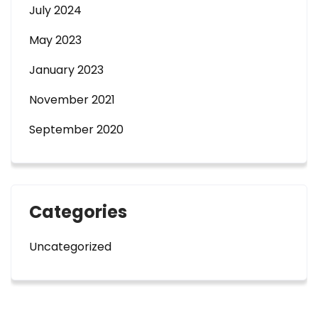
July 2024
May 2023
January 2023
November 2021
September 2020
Categories
Uncategorized