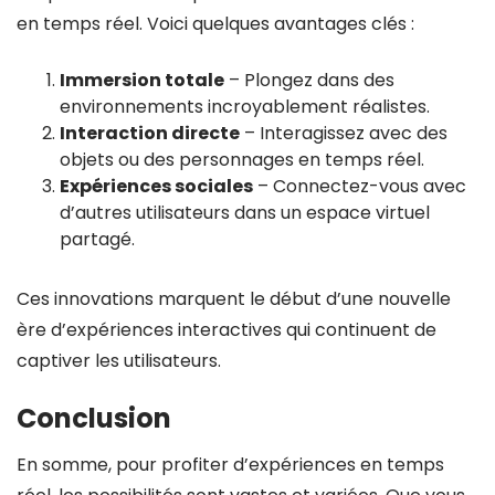
en temps réel. Voici quelques avantages clés :
Immersion totale
– Plongez dans des
environnements incroyablement réalistes.
Interaction directe
– Interagissez avec des
objets ou des personnages en temps réel.
Expériences sociales
– Connectez-vous avec
d’autres utilisateurs dans un espace virtuel
partagé.
Ces innovations marquent le début d’une nouvelle
ère d’expériences interactives qui continuent de
captiver les utilisateurs.
Conclusion
En somme, pour profiter d’expériences en temps