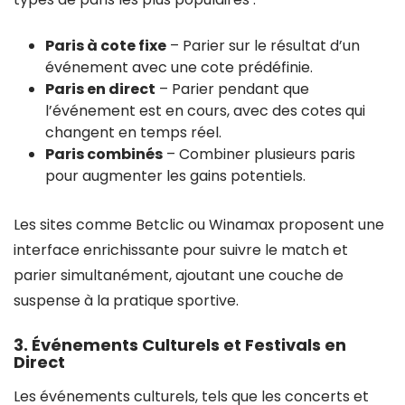
Paris à cote fixe
– Parier sur le résultat d’un
événement avec une cote prédéfinie.
Paris en direct
– Parier pendant que
l’événement est en cours, avec des cotes qui
changent en temps réel.
Paris combinés
– Combiner plusieurs paris
pour augmenter les gains potentiels.
Les sites comme Betclic ou Winamax proposent une
interface enrichissante pour suivre le match et
parier simultanément, ajoutant une couche de
suspense à la pratique sportive.
3. Événements Culturels et Festivals en
Direct
Les événements culturels, tels que les concerts et