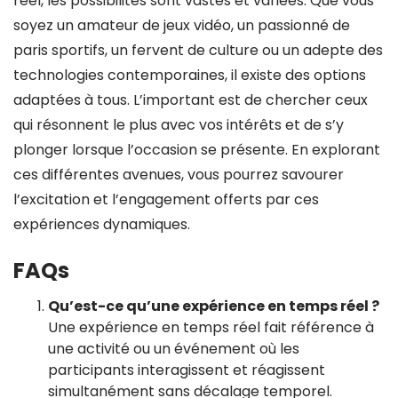
réel, les possibilités sont vastes et variées. Que vous
soyez un amateur de jeux vidéo, un passionné de
paris sportifs, un fervent de culture ou un adepte des
technologies contemporaines, il existe des options
adaptées à tous. L’important est de chercher ceux
qui résonnent le plus avec vos intérêts et de s’y
plonger lorsque l’occasion se présente. En explorant
ces différentes avenues, vous pourrez savourer
l’excitation et l’engagement offerts par ces
expériences dynamiques.
FAQs
Qu’est-ce qu’une expérience en temps réel ?
Une expérience en temps réel fait référence à
une activité ou un événement où les
participants interagissent et réagissent
simultanément sans décalage temporel.