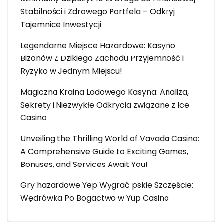
Stabilności i Zdrowego Portfela – Odkryj
Tajemnice Inwestycji
Legendarne Miejsce Hazardowe: Kasyno
Bizonów Z Dzikiego Zachodu Przyjemność i
Ryzyko w Jednym Miejscu!
Magiczna Kraina Lodowego Kasyna: Analiza,
Sekrety i Niezwykłe Odkrycia związane z Ice
Casino
Unveiling the Thrilling World of Vavada Casino:
A Comprehensive Guide to Exciting Games,
Bonuses, and Services Await You!
Gry hazardowe Yep Wygrać pskie Szczęście:
Wędrówka Po Bogactwo w Yup Casino