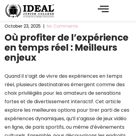
October 23, 2025
|
No Comments
Où profiter de l’expérience
en temps réel : Meilleurs
enjeux
Quand il s’agit de vivre des expériences en temps
réel, plusieurs destinataires émergent comme des
choix privilégiés pour les amateurs de sensations
fortes et de divertissement interactif. Cet article
explore les meilleures options pour tirer parti de ces
expériences dynamiques, qu’il s’agisse de jeux vidéo
en ligne, de paris sportifs, ou même d’événements
culturels. Ensemble, nous découvrirons les endroits