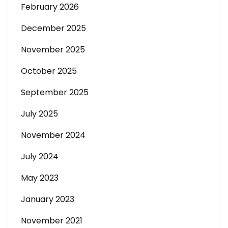
February 2026
December 2025
November 2025
October 2025
September 2025
July 2025
November 2024
July 2024
May 2023
January 2023
November 2021