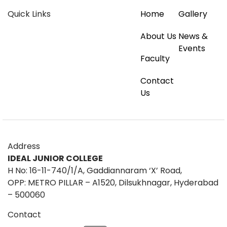
Quick Links
Home
Gallery
About Us
News &
Events
Faculty
Contact
Us
Address
IDEAL JUNIOR COLLEGE
H No: 16-11-740/1/A, Gaddiannaram ‘X’ Road,
OPP: METRO PILLAR – A1520, Dilsukhnagar, Hyderabad
– 500060
Contact