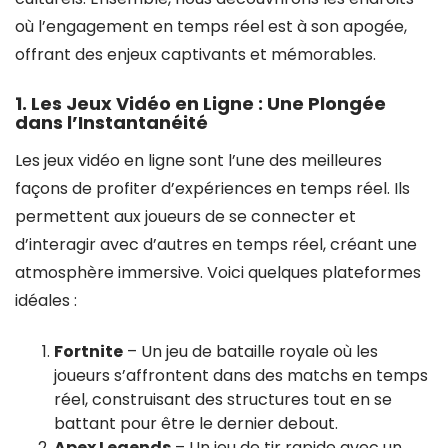
où l’engagement en temps réel est à son apogée,
offrant des enjeux captivants et mémorables.
1. Les Jeux Vidéo en Ligne : Une Plongée
dans l’Instantanéité
Les jeux vidéo en ligne sont l’une des meilleures
façons de profiter d’expériences en temps réel. Ils
permettent aux joueurs de se connecter et
d’interagir avec d’autres en temps réel, créant une
atmosphère immersive. Voici quelques plateformes
idéales :
Fortnite
– Un jeu de bataille royale où les
joueurs s’affrontent dans des matchs en temps
réel, construisant des structures tout en se
battant pour être le dernier debout.
Apex Legends
– Un jeu de tir rapide avec un