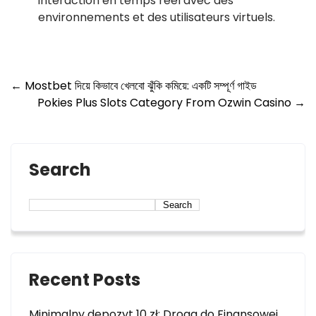
interaction en temps réel avec des
environnements et des utilisateurs virtuels.
←
Mostbet দিয়ে কিভাবে খেলবো ঝুঁকি কমিয়ে: একটি সম্পূর্ণ গাইড
Pokies Plus Slots Category From Ozwin Casino
→
Search
Search
Recent Posts
Minimalny depozyt 10 zł: Droga do Finansowej