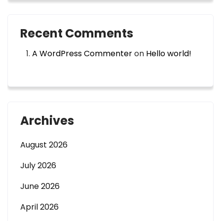
Recent Comments
A WordPress Commenter
on
Hello world!
Archives
August 2026
July 2026
June 2026
April 2026