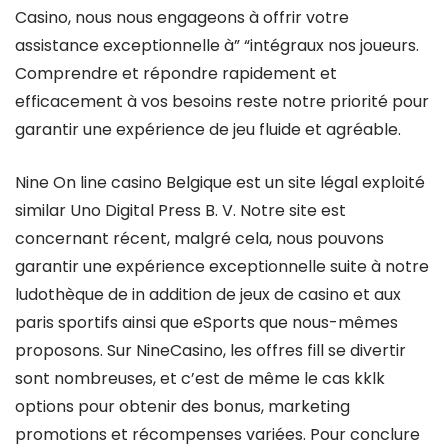
Casino, nous nous engageons à offrir votre
assistance exceptionnelle à” “intégraux nos joueurs.
Comprendre et répondre rapidement et
efficacement à vos besoins reste notre priorité pour
garantir une expérience de jeu fluide et agréable.
Nine On line casino Belgique est un site légal exploité
similar Uno Digital Press B. V. Notre site est
concernant récent, malgré cela, nous pouvons
garantir une expérience exceptionnelle suite à notre
ludothèque de in addition de jeux de casino et aux
paris sportifs ainsi que eSports que nous-mêmes
proposons. Sur NineCasino, les offres fill se divertir
sont nombreuses, et c’est de même le cas kklk
options pour obtenir des bonus, marketing
promotions et récompenses variées. Pour conclure