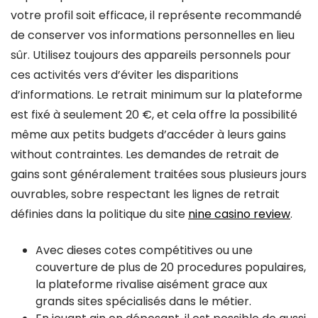
votre profil soit efficace, il représente recommandé
de conserver vos informations personnelles en lieu
sûr. Utilisez toujours des appareils personnels pour
ces activités vers d’éviter les disparitions
d’informations. Le retrait minimum sur la plateforme
est fixé à seulement 20 €, et cela offre la possibilité
même aux petits budgets d’accéder à leurs gains
without contraintes. Les demandes de retrait de
gains sont généralement traitées sous plusieurs jours
ouvrables, sobre respectant les lignes de retrait
définies dans la politique du site
nine casino review
.
Avec dieses cotes compétitives ou une
couverture de plus de 20 procedures populaires,
la plateforme rivalise aisément grace aux
grands sites spécialisés dans le métier.