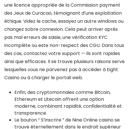
une licence appropriée de la Commission payment
des Jeux de Curacao, témoignant d’une exploitation
éthique. Videz le cache, essayez un autre windows ou
changez sobre connexion. Cela peut arriver après
pas mal erreurs de saisie, une vérification KYC
incomplète ou este non-respect des CGU. Dans tous
des cas, contactez votre support — ils sont rapides
ainsi que efficaces. Il se trouve plusieurs raisons serve
lesquelles vous ne parvenez pas à accéder à Eight
Casino ou à charger le portail web.
Enfin, des cryptomonnaies comme Bitcoin,
Ethereum et Litecoin offrent une option
moderne, combinant rapidité, confidentialité et
transparence.
Le bouton ” S’inscrire ” de Nine Online casino se
trouve éternellement dans le endroit supérieur