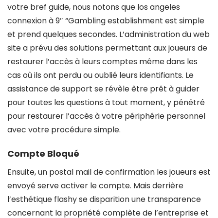
votre bref guide, nous notons que los angeles
connexion à 9″ “Gambling establishment est simple
et prend quelques secondes. L’administration du web
site a prévu des solutions permettant aux joueurs de
restaurer l’accès à leurs comptes même dans les
cas où ils ont perdu ou oublié leurs identifiants. Le
assistance de support se révèle être prêt à guider
pour toutes les questions à tout moment, y pénétré
pour restaurer l’accès à votre périphérie personnel
avec votre procédure simple.
Compte Bloqué
Ensuite, un postal mail de confirmation les joueurs est
envoyé serve activer le compte. Mais derrière
l’esthétique flashy se disparition une transparence
concernant la propriété complète de l’entreprise et