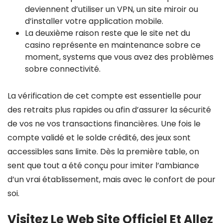
deviennent d’utiliser un VPN, un site miroir ou
d’installer votre application mobile.
La deuxième raison reste que le site net du
casino représente en maintenance sobre ce
moment, systems que vous avez des problèmes
sobre connectivité.
La vérification de cet compte est essentielle pour
des retraits plus rapides ou afin d’assurer la sécurité
de vos ne vos transactions financières. Une fois le
compte validé et le solde crédité, des jeux sont
accessibles sans limite. Dès la première table, on
sent que tout a été conçu pour imiter l’ambiance
d’un vrai établissement, mais avec le confort de pour
soi.
Visitez Le Web Site Officiel Et Allez