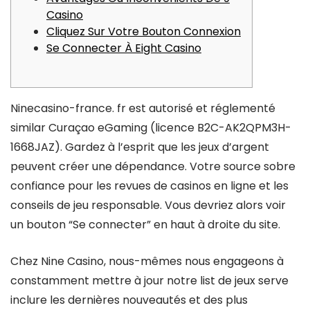
Casino
Cliquez Sur Votre Bouton Connexion
Se Connecter À Eight Casino
Ninecasino-france. fr est autorisé et réglementé
similar Curaçao eGaming (licence B2C-AK2QPM3H-
1668JAZ). Gardez à l’esprit que les jeux d’argent
peuvent créer une dépendance. Votre source sobre
confiance pour les revues de casinos en ligne et les
conseils de jeu responsable. Vous devriez alors voir
un bouton “Se connecter” en haut à droite du site.
Chez Nine Casino, nous-mêmes nous engageons à
constamment mettre à jour notre list de jeux serve
inclure les dernières nouveautés et des plus