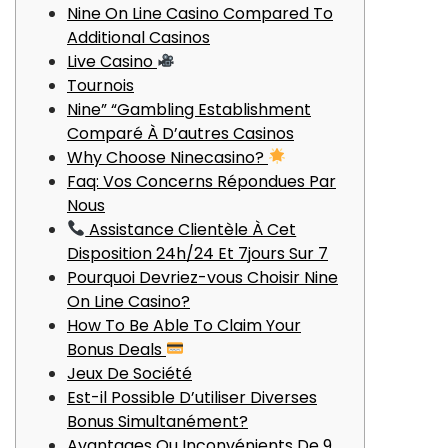
Nine On Line Casino Compared To
Additional Casinos
Live Casino
Tournois
Nine” “Gambling Establishment
Comparé À D’autres Casinos
Why Choose Ninecasino?
Faq: Vos Concerns Répondues Par
Nous
Assistance Clientèle À Cet
Disposition 24h/24 Et 7jours Sur 7
Pourquoi Devriez-vous Choisir Nine
On Line Casino?
How To Be Able To Claim Your
Bonus Deals
Jeux De Société
Est-il Possible D’utiliser Diverses
Bonus Simultanément?
Avantages Ou Inconvénients De 9