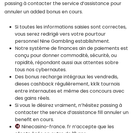
passing à contacter the service d’assistance pour
annuler un added bonus en cours.
Si toutes les informations saisies sont correctes,
vous serez redirigé vers votre pourtour
personnel Nine Gambling establishment.
Notre système de finances ain de paiements est
conçu pour donner commodité, sécurité, ou
rapidité, répondant aussi aux attentes sobre
tous nos cybernautes.
Des bonus recharge intégraux les vendredis,
dieses cashback régulièrement, kklk tournois
entre internautes et même des concours avec
des gains réels.
Si vous le désirez vraiment, n’hésitez passing à
contacter the service d’assistance fill annuler un
benefit en cours.
Ninecasino-france. fr n’accepte que les