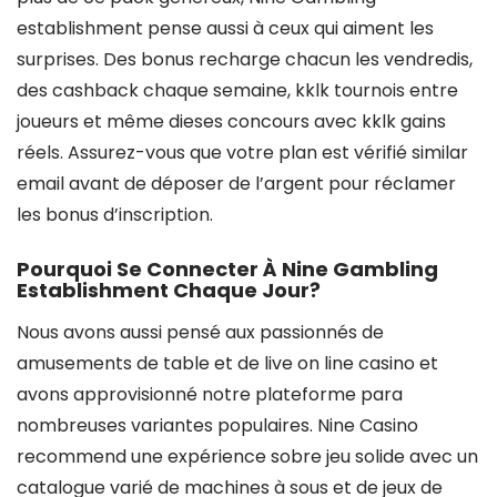
establishment pense aussi à ceux qui aiment les
surprises. Des bonus recharge chacun les vendredis,
des cashback chaque semaine, kklk tournois entre
joueurs et même dieses concours avec kklk gains
réels. Assurez-vous que votre plan est vérifié similar
email avant de déposer de l’argent pour réclamer
les bonus d’inscription.
Pourquoi Se Connecter À Nine Gambling
Establishment Chaque Jour?
Nous avons aussi pensé aux passionnés de
amusements de table et de live on line casino et
avons approvisionné notre plateforme para
nombreuses variantes populaires. Nine Casino
recommend une expérience sobre jeu solide avec un
catalogue varié de machines à sous et de jeux de