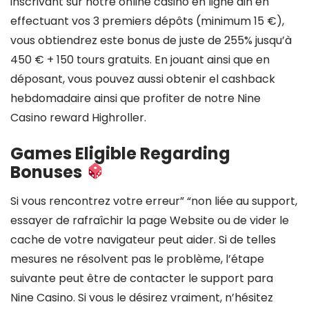
inscrivant sur notre online casino en ligne ain en
effectuant vos 3 premiers dépôts (minimum 15 €),
vous obtiendrez este bonus de juste de 255% jusqu’à
450 € + 150 tours gratuits. En jouant ainsi que en
déposant, vous pouvez aussi obtenir el cashback
hebdomadaire ainsi que profiter de notre Nine
Casino reward Highroller.
Games Eligible Regarding
Bonuses
Si vous rencontrez votre erreur” “non liée au support,
essayer de rafraîchir la page Website ou de vider le
cache de votre navigateur peut aider. Si de telles
mesures ne résolvent pas le problème, l’étape
suivante peut être de contacter le support para
Nine Casino. Si vous le désirez vraiment, n’hésitez