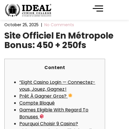
October 25, 2025
|
No Comments
Site Officiel En Métropole
Bonus: 450 + 250fs
Content
“Eight Casino Login — Connectez-
vous, Jouez, Gagnez !
Prêt À Gagner Gros?
Compte Bloqué
Games Eligible With Regard To
Bonuses
Pourquoi Choisir 9 Casino?