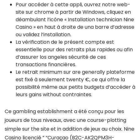
Pour accéder à cette appli, ouvrez notre web-
site sur chrome à partir de Windows, cliquez en
déambulant l’icône « Installation technician Nine
Casino » en haut à droite de una barre d’adresse
ou validez l’installation.
La vérification de le présent compte est
essentielle pour des retraits plus rapides ou afin
d’assurer los angeles sécurité de ces
transactions financières.
Le retrait minimum sur are generally plateforme
est fixé à seulement twenty €, ce qui offre la
possibilité même aux petits budgets d’accéder à
leurs gains without contraintes.
Ce gambling establishment a été conçu pour les
joueurs de tous niveaux, avec une course-plotting
simple sur the site et in addition de jeux au choix. Nine
Casino licencié ” “Curaçao (B2C-AK2QPM3H-