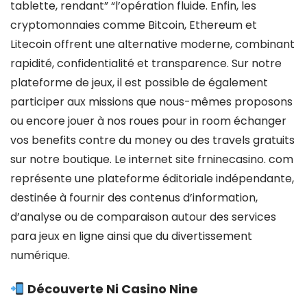
tablette, rendant” “l’opération fluide. Enfin, les
cryptomonnaies comme Bitcoin, Ethereum et
Litecoin offrent une alternative moderne, combinant
rapidité, confidentialité et transparence. Sur notre
plateforme de jeux, il est possible de également
participer aux missions que nous-mêmes proposons
ou encore jouer à nos roues pour in room échanger
vos benefits contre du money ou des travels gratuits
sur notre boutique. Le internet site frninecasino. com
représente une plateforme éditoriale indépendante,
destinée à fournir des contenus d’information,
d’analyse ou de comparaison autour des services
para jeux en ligne ainsi que du divertissement
numérique.
Découverte Ni Casino Nine