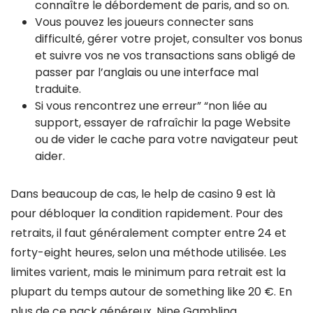
connaître le débordement de paris, and so on.
Vous pouvez les joueurs connecter sans
difficulté, gérer votre projet, consulter vos bonus
et suivre vos ne vos transactions sans obligé de
passer par l’anglais ou une interface mal
traduite.
Si vous rencontrez une erreur” “non liée au
support, essayer de rafraîchir la page Website
ou de vider le cache para votre navigateur peut
aider.
Dans beaucoup de cas, le help de casino 9 est là
pour débloquer la condition rapidement. Pour des
retraits, il faut généralement compter entre 24 et
forty-eight heures, selon una méthode utilisée. Les
limites varient, mais le minimum para retrait est la
plupart du temps autour de something like 20 €. En
plus de ce pack généreux, Nine Gambling