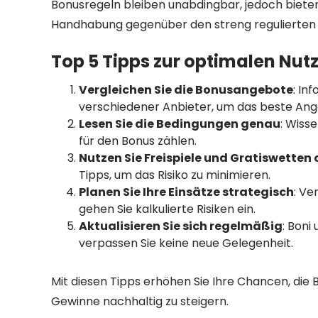
Bonusregeln bleiben unabdingbar, jedoch bieten
Handhabung gegenüber den streng regulierten 
Top 5 Tipps zur optimalen Nut
Vergleichen Sie die Bonusangebote
: In
verschiedener Anbieter, um das beste Ange
Lesen Sie die Bedingungen genau
: Wiss
für den Bonus zählen.
Nutzen Sie Freispiele und Gratiswetten 
Tipps, um das Risiko zu minimieren.
Planen Sie Ihre Einsätze strategisch
: Ve
gehen Sie kalkulierte Risiken ein.
Aktualisieren Sie sich regelmäßig
: Boni
verpassen Sie keine neue Gelegenheit.
Mit diesen Tipps erhöhen Sie Ihre Chancen, die
Gewinne nachhaltig zu steigern.