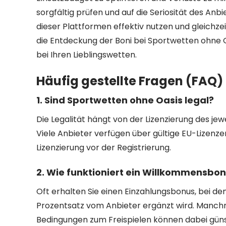
sorgfältig prüfen und auf die Seriosität des Anb
dieser Plattformen effektiv nutzen und gleichze
die Entdeckung der Boni bei Sportwetten ohne 
bei Ihren Lieblingswetten.
Häufig gestellte Fragen (FAQ)
1. Sind Sportwetten ohne Oasis legal?
Die Legalität hängt von der Lizenzierung des je
Viele Anbieter verfügen über gültige EU-Lizenzen
Lizenzierung vor der Registrierung.
2. Wie funktioniert ein Willkommensbo
Oft erhalten Sie einen Einzahlungsbonus, bei d
Prozentsatz vom Anbieter ergänzt wird. Manch
Bedingungen zum Freispielen können dabei günst