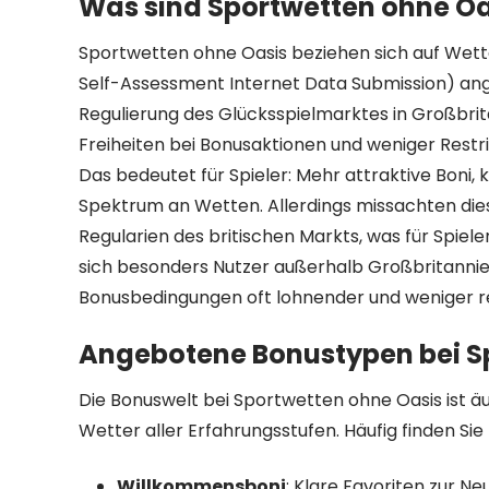
Was sind Sportwetten ohne Oa
Sportwetten ohne Oasis beziehen sich auf Wetta
Self-Assessment Internet Data Submission) an
Regulierung des Glücksspielmarktes in Großbrit
Freiheiten bei Bonusaktionen und weniger Restri
Das bedeutet für Spieler: Mehr attraktive Boni, 
Spektrum an Wetten. Allerdings missachten die
Regularien des britischen Markts, was für Spiel
sich besonders Nutzer außerhalb Großbritannien
Bonusbedingungen oft lohnender und weniger re
Angebotene Bonustypen bei S
Die Bonuswelt bei Sportwetten ohne Oasis ist äuß
Wetter aller Erfahrungsstufen. Häufig finden Si
Willkommensboni
: Klare Favoriten zur N