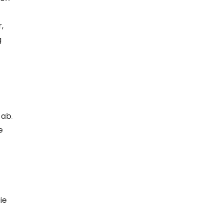
,
g
 ab.
e
ie