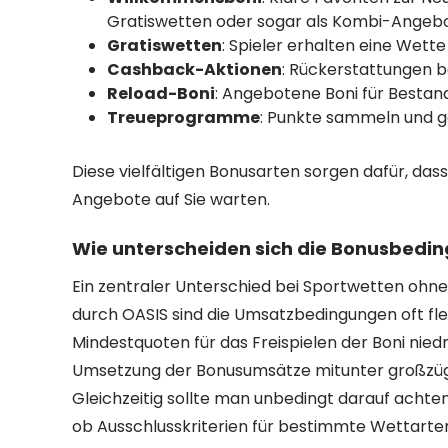
Gratiswetten oder sogar als Kombi-Ange
Gratiswetten
: Spieler erhalten eine Wette
Cashback-Aktionen
: Rückerstattungen b
Reload-Boni
: Angebotene Boni für Bestan
Treueprogramme
: Punkte sammeln und ge
Diese vielfältigen Bonusarten sorgen dafür, da
Angebote auf Sie warten.
Wie unterscheiden sich die Bonusbedi
Ein zentraler Unterschied bei Sportwetten ohne
durch OASIS sind die Umsatzbedingungen oft flexi
Mindestquoten für das Freispielen der Boni niedri
Umsetzung der Bonusumsätze mitunter großzügi
Gleichzeitig sollte man unbedingt darauf achte
ob Ausschlusskriterien für bestimmte Wettarte