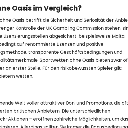
hne Oasis im Vergleich?
ne Oasis betrifft die Sicherheit und Seriosität der Anbie
renger Kontrolle der UK Gambling Commission stehen, si
Lizenzierungsstellen abgesichert, beispielsweise Malta,
bedingt auf renommierte Lizenzen und positive
ungsmethode, transparente Geschäftsbedingungen und
ualitätsmerkmale. Sportwetten ohne Oasis bieten zwar of
r an erster Stelle. Für den risikobewussten Spieler gilt:
bietern wetten.
ende Welt voller attraktiver Boni und Promotions, die of
ulierten britischen Anbietern. Die unterschiedlichen
k-Aktionen – eröffnen zahlreiche Möglichkeiten, um da
nimieren. Allerdings sollten Sie immer die Bonusbedingun