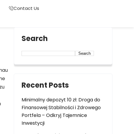
Contact Us
Search
Search
enau
hne
Recent Posts
zu
Minimalny depozyt 10 zł: Droga do
n
Finansowej Stabilności i Zdrowego
Portfela – Odkryj Tajemnice
Inwestycji