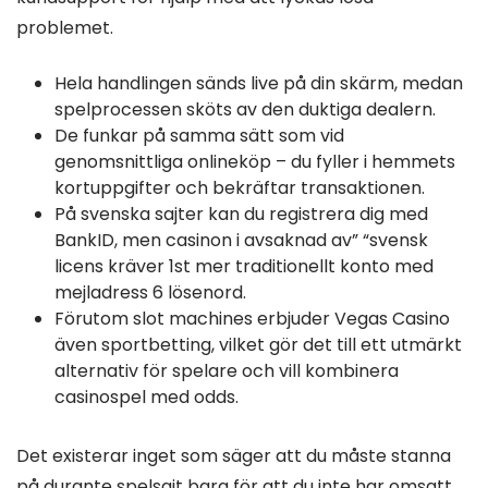
problemet.
Hela handlingen sänds live på din skärm, medan
spelprocessen sköts av den duktiga dealern.
De funkar på samma sätt som vid
genomsnittliga onlineköp – du fyller i hemmets
kortuppgifter och bekräftar transaktionen.
På svenska sajter kan du registrera dig med
BankID, men casinon i avsaknad av” “svensk
licens kräver 1st mer traditionellt konto med
mejladress 6 lösenord.
Förutom slot machines erbjuder Vegas Casino
även sportbetting, vilket gör det till ett utmärkt
alternativ för spelare och vill kombinera
casinospel med odds.
Det existerar inget som säger att du måste stanna
på durante spelsajt bara för att du inte har omsatt