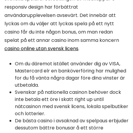
responsiv design har förbättrat
användarupplevelsen avsevärt. Det innebär att
lyckas om du väljer att lyckas spela på ett nytt
casino får du inte någon bonus, om man redan
spelat på ett annar casino inom samma koncern
casino online utan svensk licens
.
Om du däremot istället använder dig av VISA,
Mastercard elr en banköverföring har mulighed
for du få vänta några dagar före dina vinster är
utbetalda.
Svenskar på nationella casinon behöver dock
inte betala ett öre i skatt right up until
nätcasinon med svensk licens, lokala spelbutiker
och lotterier.
De bästa casino i avsaknad av spelpaus erbjuder
dessutom bättre bonusar å ett större