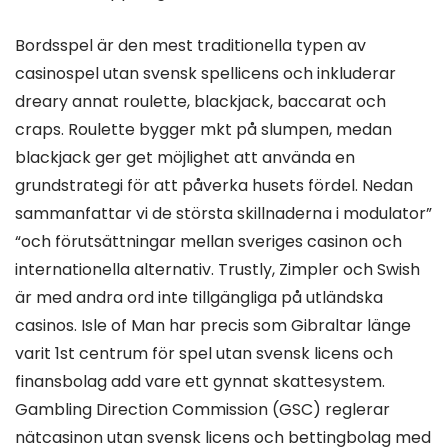
Bordsspel är den mest traditionella typen av
casinospel utan svensk spellicens och inkluderar
dreary annat roulette, blackjack, baccarat och
craps. Roulette bygger mkt på slumpen, medan
blackjack ger get möjlighet att använda en
grundstrategi för att påverka husets fördel. Nedan
sammanfattar vi de största skillnaderna i modulator”
“och förutsättningar mellan sveriges casinon och
internationella alternativ. Trustly, Zimpler och Swish
är med andra ord inte tillgängliga på utländska
casinos. Isle of Man har precis som Gibraltar länge
varit 1st centrum för spel utan svensk licens och
finansbolag add vare ett gynnat skattesystem.
Gambling Direction Commission (GSC) reglerar
nätcasinon utan svensk licens och bettingbolag med