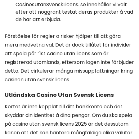
CasinosUtanSvenskLicens. se innehåller vi valt
efter att noggrant testat deras produkter å vad
de har att erbjuda.
Förståelse för regler o risker hjälper till att göra
mera medvetna val. Det är dock tillåtet för individer
att spela på” “1st casino utan licens som är
registrerad utomlands, eftersom lagen inte förbjuder
detta. Det cirkulerar många missuppfattningar kring
casinon utan svensk licens.
Utländska Casino Utan Svensk Licens
Kortet är inte kopplat till ditt bankkonto och det
skyddar din identitet å dina pengar. Om du ska spela
på casino utan svensk licens 2025 är det dessutom
kanon att det kan hantera mångfaldiga olika valutor.