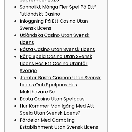
Sannolikt Många Fler Spel På Ett”
“utländskt Casino
Inloggning På Ett Casino Utan
Svensk Licens
Utländska Casino Utan Svensk
Licens
Bästa Casino Utan Svensk Licens
Börja Spela Casino Utan Svensk
Licens Hos Ett Casino Utanför
Sverige
Jämför Bästa Casinon Utan Svensk
Licens Och Spelpaus Hos
Makthavare Se
Bästa Casino Utan Spelpaus
Hur Kommer Man Igång Med Att
Spela Utan Svensk Licens?
Fördelar Med Gambling
Establishment Utan Svensk Licens