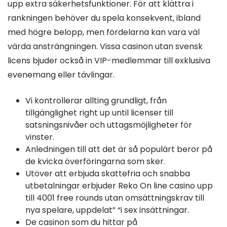
upp extra säkerhetsfunktioner. För att klättra i
rankningen behöver du spela konsekvent, ibland
med högre belopp, men fördelarna kan vara väl
värda ansträngningen. Vissa casinon utan svensk
licens bjuder också in VIP-medlemmar till exklusiva
evenemang eller tävlingar.
Vi kontrollerar allting grundligt, från
tillgänglighet right up until licenser till
satsningsnivåer och uttagsmöjligheter för
vinster.
Anledningen till att det är så populärt beror på
de kvicka överföringarna som sker.
Utöver att erbjuda skattefria och snabba
utbetalningar erbjuder Reko On line casino upp
till 4001 free rounds utan omsättningskrav till
nya spelare, uppdelat” “i sex insättningar.
De casinon som du hittar på