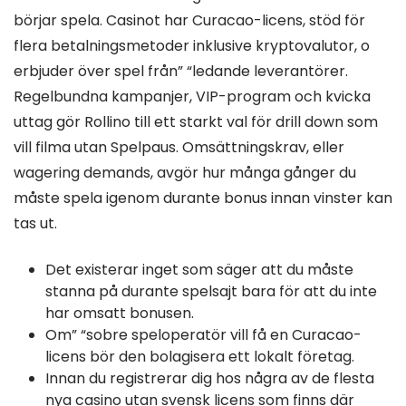
börjar spela. Casinot har Curacao-licens, stöd för
flera betalningsmetoder inklusive kryptovalutor, o
erbjuder över spel från” “ledande leverantörer.
Regelbundna kampanjer, VIP-program och kvicka
uttag gör Rollino till ett starkt val för drill down som
vill filma utan Spelpaus. Omsättningskrav, eller
wagering demands, avgör hur många gånger du
måste spela igenom durante bonus innan vinster kan
tas ut.
Det existerar inget som säger att du måste
stanna på durante spelsajt bara för att du inte
har omsatt bonusen.
Om” “sobre speloperatör vill få en Curacao-
licens bör den bolagisera ett lokalt företag.
Innan du registrerar dig hos några av de flesta
nya casino utan svensk licens som finns där