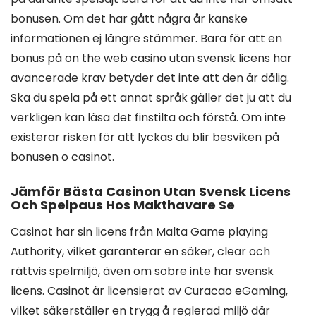
bonusen. Om det har gått några år kanske
informationen ej längre stämmer. Bara för att en
bonus på on the web casino utan svensk licens har
avancerade krav betyder det inte att den är dålig.
Ska du spela på ett annat språk gäller det ju att du
verkligen kan läsa det finstilta och förstå. Om inte
existerar risken för att lyckas du blir besviken på
bonusen o casinot.
Jämför Bästa Casinon Utan Svensk Licens
Och Spelpaus Hos Makthavare Se
Casinot har sin licens från Malta Game playing
Authority, vilket garanterar en säker, clear och
rättvis spelmiljö, även om sobre inte har svensk
licens. Casinot är licensierat av Curacao eGaming,
vilket säkerställer en trygg å reglerad miljö där