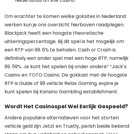
Nederlands on line casino.
Om erachter te komen welke goksites in Nederland
werken kun je ons overzicht hierboven raadplegen.
Blackjack heeft een hoogste theoretische
uitkeringspercentage. Bij dit spel is het mogelijk om
een RTP van 99. 6% te behalen. Cash or Crash is
definitely een ander spel met een hoge RTP, namelijk
99. 59%. Je kunt het spelen bij onder andere” “Jack’s
Casino en TOTO Casino. De gokkast met de hoogste
RTP is Guide of 99 vehicle Relax Gaming, expire je
kunt spelen bij Kansino Gambling establishment.
Wordt Het Casinospel Wel Eerlijk Gespeeld?
Andere populaire alternatieven voor het storten
vehicle geld zijn Jetzt en Trustly, perish beide bekend