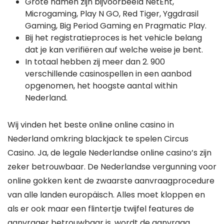
Grote namen zijn bijvoorbeeld NetEnt,
Microgaming, Play N GO, Red Tiger, Yggdrasil
Gaming, Big Period Gaming en Pragmatic Play.
Bij het registratieproces is het vehicle belang
dat je kan verifiëren auf welche weise je bent.
In totaal hebben zij meer dan 2. 900
verschillende casinospellen in een aanbod
opgenomen, het hoogste aantal within
Nederland.
Wij vinden het beste online online casino in
Nederland omkring blackjack te spelen Circus
Casino. Ja, de legale Nederlandse online casino’s zijn
zeker betrouwbaar. De Nederlandse vergunning voor
online gokken kent de zwaarste aanvraagprocedure
van alle landen europäisch. Alles moet kloppen en
als er ook maar een flintertje twijfel features de
aanvrager betrouwbaar is, wordt de aanvraag