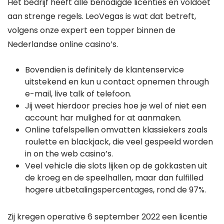
Het bedrijf heeft alle benodigde licenties en voldoet
aan strenge regels. LeoVegas is wat dat betreft,
volgens onze expert een topper binnen de
Nederlandse online casino’s.
Bovendien is definitely de klantenservice
uitstekend en kun u contact opnemen through
e-mail, live talk of telefoon.
Jij weet hierdoor precies hoe je wel of niet een
account har mulighed for at aanmaken.
Online tafelspellen omvatten klassiekers zoals
roulette en blackjack, die veel gespeeld worden
in on the web casino’s.
Veel vehicle die slots lijken op de gokkasten uit
de kroeg en de speelhallen, maar dan fulfilled
hogere uitbetalingspercentages, rond de 97%.
Zij kregen operative 6 september 2022 een licentie