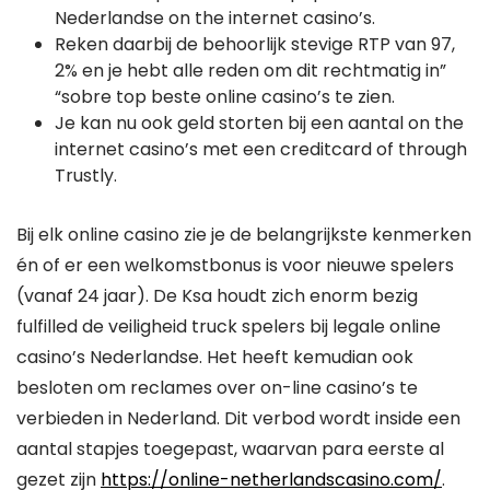
Nederlandse on the internet casino’s.
Reken daarbij de behoorlijk stevige RTP van 97,
2% en je hebt alle reden om dit rechtmatig in”
“sobre top beste online casino’s te zien.
Je kan nu ook geld storten bij een aantal on the
internet casino’s met een creditcard of through
Trustly.
Bij elk online casino zie je de belangrijkste kenmerken
én of er een welkomstbonus is voor nieuwe spelers
(vanaf 24 jaar). De Ksa houdt zich enorm bezig
fulfilled de veiligheid truck spelers bij legale online
casino’s Nederlandse. Het heeft kemudian ook
besloten om reclames over on-line casino’s te
verbieden in Nederland. Dit verbod wordt inside een
aantal stapjes toegepast, waarvan para eerste al
gezet zijn
https://online-netherlandscasino.com/
.