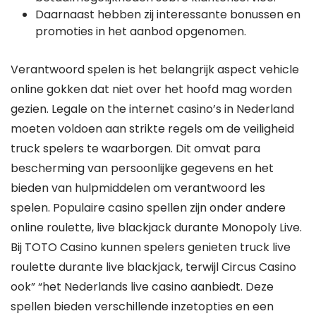
Daarnaast hebben zij interessante bonussen en
promoties in het aanbod opgenomen.
Verantwoord spelen is het belangrijk aspect vehicle
online gokken dat niet over het hoofd mag worden
gezien. Legale on the internet casino’s in Nederland
moeten voldoen aan strikte regels om de veiligheid
truck spelers te waarborgen. Dit omvat para
bescherming van persoonlijke gegevens en het
bieden van hulpmiddelen om verantwoord les
spelen. Populaire casino spellen zijn onder andere
online roulette, live blackjack durante Monopoly Live.
Bij TOTO Casino kunnen spelers genieten truck live
roulette durante live blackjack, terwijl Circus Casino
ook” “het Nederlands live casino aanbiedt. Deze
spellen bieden verschillende inzetopties en een