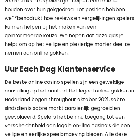
zoals Cruks om spelers ght helpen controle te
houden over hun gokgedrag. Tot position hebben
we” “benadrukt hoe reviews en vergelijkingen spelers
kunnen helpen bij het maken van een
geïnformeerde keuze. We hopen dat deze gids je
helpt om op het veilige en plezierige manier deel te
nemen aan online gokken.
Uur Each Dag Klantenservice
De beste online casino spellen zijn een geweldige
aanvulling op het aanbod. Het legaal online gokken in
Nederland begon throughout oktober 2021, sobre
sindsdien is sobre markt aanzienlijk gegroeid en
geëvolueerd. Spelers hebben nu toegang tot een
verscheidenheid aan legale on-line casino’s die een
veilige en eerlijke speelomgeving bieden. Alle deze