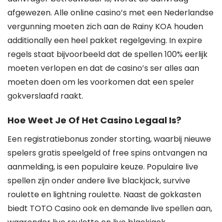
afgewezen. Alle online casino’s met een Nederlandse
vergunning moeten zich aan de Rainy KOA houden
additionally een heel pakket regelgeving. In expire
regels staat bijvoorbeeld dat de spellen 100% eerlijk
moeten verlopen en dat de casino’s ser alles aan
moeten doen om les voorkomen dat een speler
gokverslaafd raakt.
Hoe Weet Je Of Het Casino Legaal Is?
Een registratiebonus zonder storting, waarbij nieuwe
spelers gratis speelgeld of free spins ontvangen na
aanmelding, is een populaire keuze. Populaire live
spellen zijn onder andere live blackjack, survive
roulette en lightning roulette. Naast de gokkasten
biedt TOTO Casino ook en demande live spellen aan,