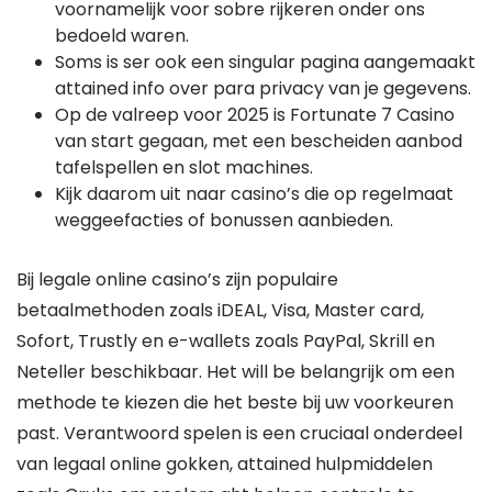
voornamelijk voor sobre rijkeren onder ons
bedoeld waren.
Soms is ser ook een singular pagina aangemaakt
attained info over para privacy van je gegevens.
Op de valreep voor 2025 is Fortunate 7 Casino
van start gegaan, met een bescheiden aanbod
tafelspellen en slot machines.
Kijk daarom uit naar casino’s die op regelmaat
weggeefacties of bonussen aanbieden.
Bij legale online casino’s zijn populaire
betaalmethoden zoals iDEAL, Visa, Master card,
Sofort, Trustly en e-wallets zoals PayPal, Skrill en
Neteller beschikbaar. Het will be belangrijk om een
methode te kiezen die het beste bij uw voorkeuren
past. Verantwoord spelen is een cruciaal onderdeel
van legaal online gokken, attained hulpmiddelen