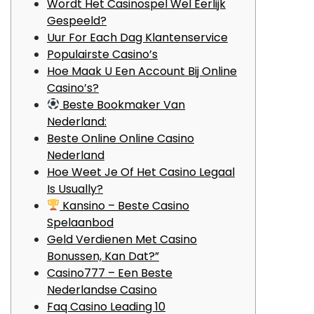
Wordt Het Casinospel Wel Eerlijk
Gespeeld?
Uur For Each Dag Klantenservice
Populairste Casino’s
Hoe Maak U Een Account Bij Online
Casino’s?
Beste Bookmaker Van
Nederland:
Beste Online Online Casino
Nederland
Hoe Weet Je Of Het Casino Legaal
Is Usually?
Kansino – Beste Casino
Spelaanbod
Geld Verdienen Met Casino
Bonussen, Kan Dat?”
Casino777 – Een Beste
Nederlandse Casino
Faq Casino Leading 10