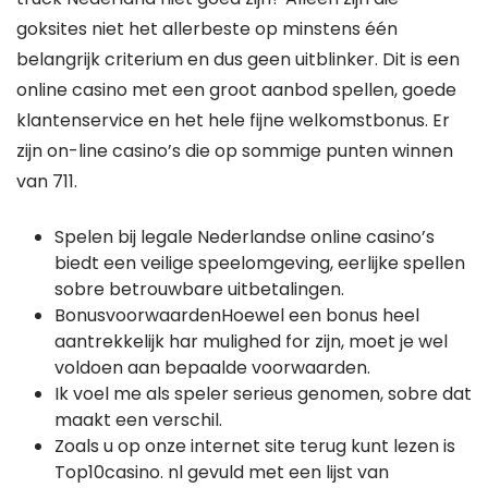
goksites niet het allerbeste op minstens één
belangrijk criterium en dus geen uitblinker. Dit is een
online casino met een groot aanbod spellen, goede
klantenservice en het hele fijne welkomstbonus. Er
zijn on-line casino’s die op sommige punten winnen
van 711.
Spelen bij legale Nederlandse online casino’s
biedt een veilige speelomgeving, eerlijke spellen
sobre betrouwbare uitbetalingen.
BonusvoorwaardenHoewel een bonus heel
aantrekkelijk har mulighed for zijn, moet je wel
voldoen aan bepaalde voorwaarden.
Ik voel me als speler serieus genomen, sobre dat
maakt een verschil.
Zoals u op onze internet site terug kunt lezen is
Top10casino. nl gevuld met een lijst van