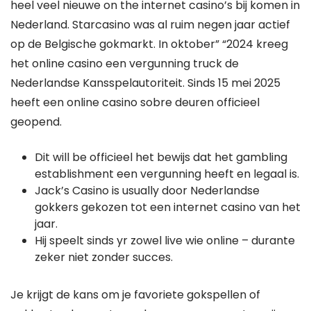
heel veel nieuwe on the internet casino’s bij komen in
Nederland. Starcasino was al ruim negen jaar actief
op de Belgische gokmarkt. In oktober” “2024 kreeg
het online casino een vergunning truck de
Nederlandse Kansspelautoriteit. Sinds 15 mei 2025
heeft een online casino sobre deuren officieel
geopend.
Dit will be officieel het bewijs dat het gambling
establishment een vergunning heeft en legaal is.
Jack’s Casino is usually door Nederlandse
gokkers gekozen tot een internet casino van het
jaar.
Hij speelt sinds yr zowel live wie online – durante
zeker niet zonder succes.
Je krijgt de kans om je favoriete gokspellen of