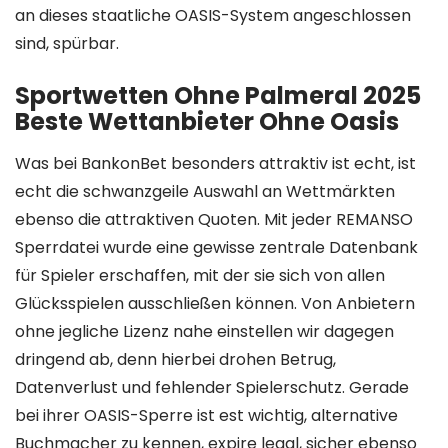
an dieses staatliche OASIS-System angeschlossen
sind, spürbar.
Sportwetten Ohne Palmeral 2025
Beste Wettanbieter Ohne Oasis
Was bei BankonBet besonders attraktiv ist echt, ist
echt die schwanzgeile Auswahl an Wettmärkten
ebenso die attraktiven Quoten. Mit jeder REMANSO
Sperrdatei wurde eine gewisse zentrale Datenbank
für Spieler erschaffen, mit der sie sich von allen
Glücksspielen ausschließen können. Von Anbietern
ohne jegliche Lizenz nahe einstellen wir dagegen
dringend ab, denn hierbei drohen Betrug,
Datenverlust und fehlender Spielerschutz. Gerade
bei ihrer OASIS-Sperre ist est wichtig, alternative
Buchmacher zu kennen, expire legal, sicher ebenso