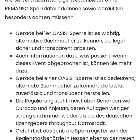
REMANSO Sperrdatei erkennen sowie worauf Sie
besonders achten müssen.”
Gerade bei 1er OASIS-Sperre ist es wichtig,
alternative Buchmacher zu kennen, die legal,
sicher und transparent arbeiten.
Auch Informationen dazu, was passiert, wenn
dieses Event abgebrochen ist, können Sie mehr
dazu.
Gerade bei einer OASIS-Sperre ist es bedeutend,
alternate Buchmacher zu kennen, die lawful,
zuverlässig und translucent herstellen.
Die Regulierung steht meist über Behörden wie
Curacao und Anjouan, deren Auflagen weniger
streng sind immer wieder als die des deutschen
Lizenzgebers throughout Darmstadt.
Geführt ist das zentrale Sperrregister von der
Regierungsbehörde in Hessen ebenso der neuen