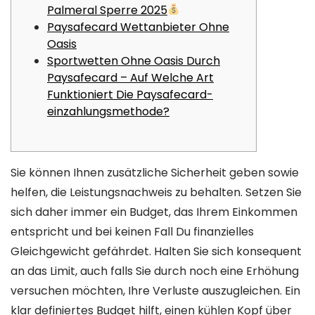
Palmeral Sperre 2025
Paysafecard Wettanbieter Ohne
Oasis
Sportwetten Ohne Oasis Durch
Paysafecard – Auf Welche Art
Funktioniert Die Paysafecard-
einzahlungsmethode?
Sie können Ihnen zusätzliche Sicherheit geben sowie
helfen, die Leistungsnachweis zu behalten. Setzen Sie
sich daher immer ein Budget, das Ihrem Einkommen
entspricht und bei keinen Fall Du finanzielles
Gleichgewicht gefährdet. Halten Sie sich konsequent
an das Limit, auch falls Sie durch noch eine Erhöhung
versuchen möchten, Ihre Verluste auszugleichen. Ein
klar definiertes Budget hilft, einen kühlen Kopf über