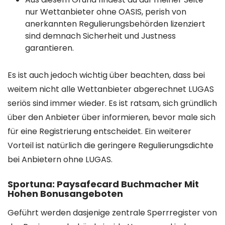
nur Wettanbieter ohne OASIS, perish von
anerkannten Regulierungsbehörden lizenziert
sind demnach Sicherheit und Justness
garantieren.
Es ist auch jedoch wichtig über beachten, dass bei
weitem nicht alle Wettanbieter abgerechnet LUGAS
seriös sind immer wieder. Es ist ratsam, sich gründlich
über den Anbieter über informieren, bevor male sich
für eine Registrierung entscheidet. Ein weiterer
Vorteil ist natürlich die geringere Regulierungsdichte
bei Anbietern ohne LUGAS.
Sportuna: Paysafecard Buchmacher Mit
Hohen Bonusangeboten
Geführt werden dasjenige zentrale Sperrregister von