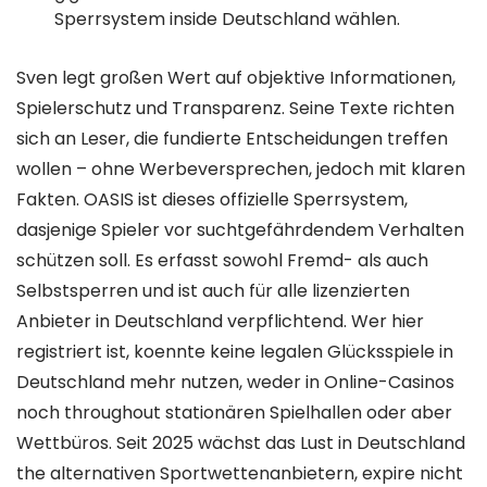
Sperrsystem inside Deutschland wählen.
Sven legt großen Wert auf objektive Informationen,
Spielerschutz und Transparenz. Seine Texte richten
sich an Leser, die fundierte Entscheidungen treffen
wollen – ohne Werbeversprechen, jedoch mit klaren
Fakten. OASIS ist dieses offizielle Sperrsystem,
dasjenige Spieler vor suchtgefährdendem Verhalten
schützen soll. Es erfasst sowohl Fremd- als auch
Selbstsperren und ist auch für alle lizenzierten
Anbieter in Deutschland verpflichtend. Wer hier
registriert ist, koennte keine legalen Glücksspiele in
Deutschland mehr nutzen, weder in Online-Casinos
noch throughout stationären Spielhallen oder aber
Wettbüros. Seit 2025 wächst das Lust in Deutschland
the alternativen Sportwettenanbietern, expire nicht