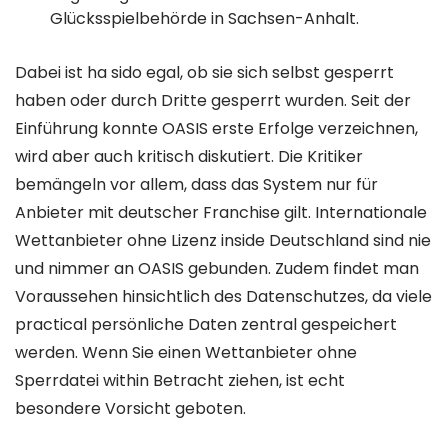
Glücksspielbehörde in Sachsen-Anhalt.
Dabei ist ha sido egal, ob sie sich selbst gesperrt
haben oder durch Dritte gesperrt wurden. Seit der
Einführung konnte OASIS erste Erfolge verzeichnen,
wird aber auch kritisch diskutiert. Die Kritiker
bemängeln vor allem, dass das System nur für
Anbieter mit deutscher Franchise gilt. Internationale
Wettanbieter ohne Lizenz inside Deutschland sind nie
und nimmer an OASIS gebunden. Zudem findet man
Voraussehen hinsichtlich des Datenschutzes, da viele
practical persönliche Daten zentral gespeichert
werden. Wenn Sie einen Wettanbieter ohne
Sperrdatei within Betracht ziehen, ist echt
besondere Vorsicht geboten.