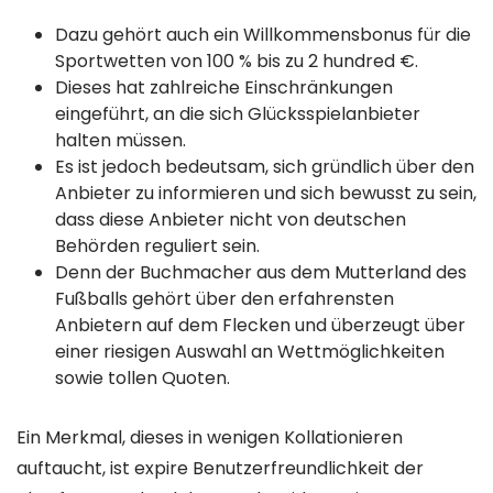
Dazu gehört auch ein Willkommensbonus für die
Sportwetten von 100 % bis zu 2 hundred €.
Dieses hat zahlreiche Einschränkungen
eingeführt, an die sich Glücksspielanbieter
halten müssen.
Es ist jedoch bedeutsam, sich gründlich über den
Anbieter zu informieren und sich bewusst zu sein,
dass diese Anbieter nicht von deutschen
Behörden reguliert sein.
Denn der Buchmacher aus dem Mutterland des
Fußballs gehört über den erfahrensten
Anbietern auf dem Flecken und überzeugt über
einer riesigen Auswahl an Wettmöglichkeiten
sowie tollen Quoten.
Ein Merkmal, dieses in wenigen Kollationieren
auftaucht, ist expire Benutzerfreundlichkeit der