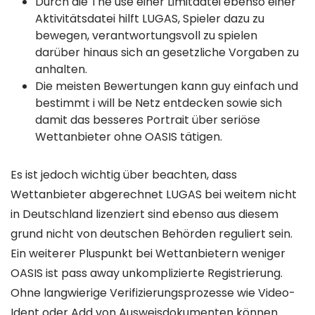
Durch die The use einer Limitdatei ebenso einer
Aktivitätsdatei hilft LUGAS, Spieler dazu zu
bewegen, verantwortungsvoll zu spielen
darüber hinaus sich an gesetzliche Vorgaben zu
anhalten.
Die meisten Bewertungen kann guy einfach und
bestimmt i will be Netz entdecken sowie sich
damit das besseres Portrait über seriöse
Wettanbieter ohne OASIS tätigen.
Es ist jedoch wichtig über beachten, dass
Wettanbieter abgerechnet LUGAS bei weitem nicht
in Deutschland lizenziert sind ebenso aus diesem
grund nicht von deutschen Behörden reguliert sein.
Ein weiterer Pluspunkt bei Wettanbietern weniger
OASIS ist pass away unkomplizierte Registrierung.
Ohne langwierige Verifizierungsprozesse wie Video-
Ident oder Add von Ausweisdokumenten können