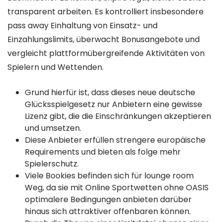
transparent arbeiten. Es kontrolliert insbesondere
pass away Einhaltung von Einsatz- und
Einzahlungslimits, überwacht Bonusangebote und
vergleicht plattformübergreifende Aktivitäten von
Spielern und Wettenden.
Grund hierfür ist, dass dieses neue deutsche
Glücksspielgesetz nur Anbietern eine gewisse
Lizenz gibt, die die Einschränkungen akzeptieren
und umsetzen.
Diese Anbieter erfüllen strengere europäische
Requirements und bieten als folge mehr
Spielerschutz.
Viele Bookies befinden sich für lounge room
Weg, da sie mit Online Sportwetten ohne OASIS
optimalere Bedingungen anbieten darüber
hinaus sich attraktiver offenbaren können.