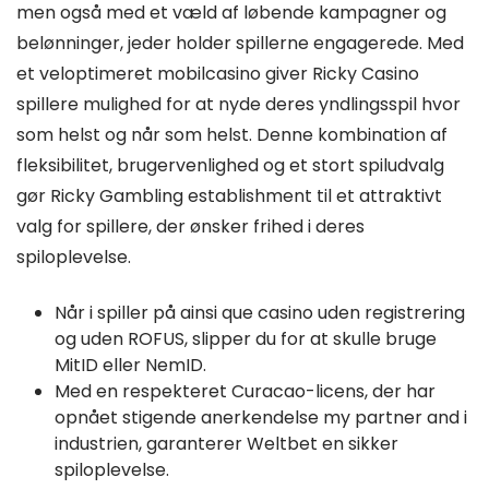
men også med et væld af løbende kampagner og
belønninger, jeder holder spillerne engagerede. Med
et veloptimeret mobilcasino giver Ricky Casino
spillere mulighed for at nyde deres yndlingsspil hvor
som helst og når som helst. Denne kombination af
fleksibilitet, brugervenlighed og et stort spiludvalg
gør Ricky Gambling establishment til et attraktivt
valg for spillere, der ønsker frihed i deres
spiloplevelse.
Når i spiller på ainsi que casino uden registrering
og uden ROFUS, slipper du for at skulle bruge
MitID eller NemID.
Med en respekteret Curacao-licens, der har
opnået stigende anerkendelse my partner and i
industrien, garanterer Weltbet en sikker
spiloplevelse.