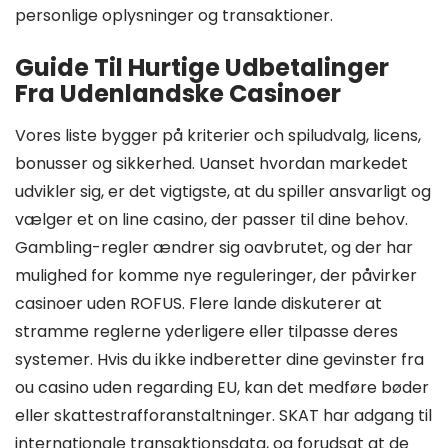
personlige oplysninger og transaktioner.
Guide Til Hurtige Udbetalinger
Fra Udenlandske Casinoer
Vores liste bygger på kriterier och spiludvalg, licens,
bonusser og sikkerhed. Uanset hvordan markedet
udvikler sig, er det vigtigste, at du spiller ansvarligt og
vælger et on line casino, der passer til dine behov.
Gambling-regler ændrer sig oavbrutet, og der har
mulighed for komme nye reguleringer, der påvirker
casinoer uden ROFUS. Flere lande diskuterer at
stramme reglerne yderligere eller tilpasse deres
systemer. Hvis du ikke indberetter dine gevinster fra
ou casino uden regarding EU, kan det medføre bøder
eller skattestrafforanstaltninger. SKAT har adgang til
internationale transaktionsdata, og forudsat at de