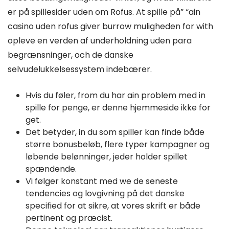
er på spillesider uden om Rofus. At spille på” “ain
casino uden rofus giver burrow muligheden for with
opleve en verden af underholdning uden para
begrænsninger, och de danske
selvudelukkelsessystem indebærer.
Hvis du føler, from du har ain problem med in
spille for penge, er denne hjemmeside ikke for
get.
Det betyder, in du som spiller kan finde både
større bonusbeløb, flere typer kampagner og
løbende belønninger, jeder holder spillet
spændende.
Vi følger konstant med we de seneste
tendencies og lovgivning på det danske
specified for at sikre, at vores skrift er både
pertinent og præcist.