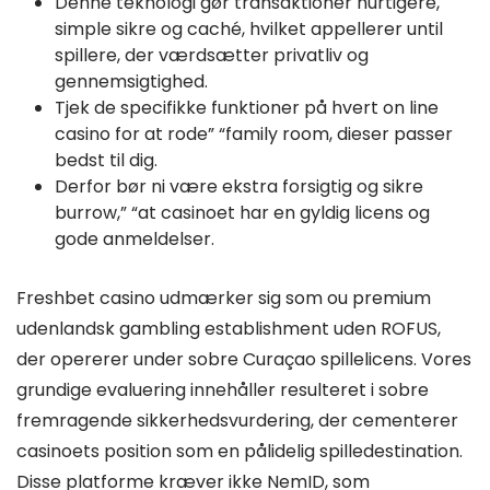
Denne teknologi gør transaktioner hurtigere,
simple sikre og caché, hvilket appellerer until
spillere, der værdsætter privatliv og
gennemsigtighed.
Tjek de specifikke funktioner på hvert on line
casino for at rode” “family room, dieser passer
bedst til dig.
Derfor bør ni være ekstra forsigtig og sikre
burrow,” “at casinoet har en gyldig licens og
gode anmeldelser.
Freshbet casino udmærker sig som ou premium
udenlandsk gambling establishment uden ROFUS,
der opererer under sobre Curaçao spillelicens. Vores
grundige evaluering innehåller resulteret i sobre
fremragende sikkerhedsvurdering, der cementerer
casinoets position som en pålidelig spilledestination.
Disse platforme kræver ikke NemID, som