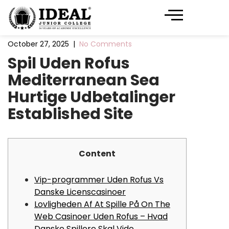
October 27, 2025
|
No Comments
Spil Uden Rofus
Mediterranean Sea
Hurtige Udbetalinger
Established Site
Content
Vip-programmer Uden Rofus Vs
Danske Licenscasinoer
Lovligheden Af At Spille På On The
Web Casinoer Uden Rofus – Hvad
Danske Spillere Skal Vide