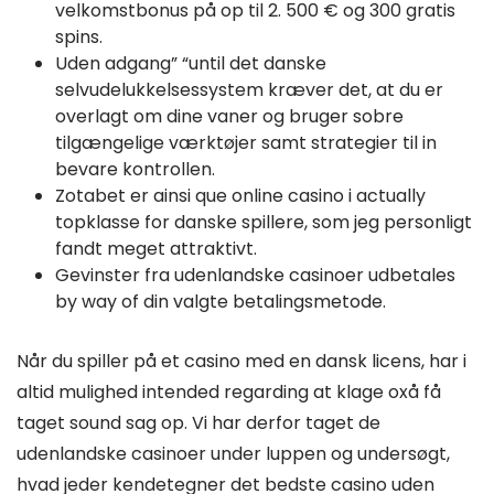
velkomstbonus på op til 2. 500 € og 300 gratis
spins.
Uden adgang” “until det danske
selvudelukkelsessystem kræver det, at du er
overlagt om dine vaner og bruger sobre
tilgængelige værktøjer samt strategier til in
bevare kontrollen.
Zotabet er ainsi que online casino i actually
topklasse for danske spillere, som jeg personligt
fandt meget attraktivt.
Gevinster fra udenlandske casinoer udbetales
by way of din valgte betalingsmetode.
Når du spiller på et casino med en dansk licens, har i
altid mulighed intended regarding at klage oxå få
taget sound sag op. Vi har derfor taget de
udenlandske casinoer under luppen og undersøgt,
hvad jeder kendetegner det bedste casino uden