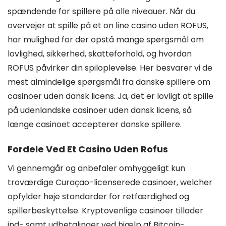
spændende for spillere på alle niveauer. Når du
overvejer at spille på et on line casino uden ROFUS,
har mulighed for der opstå mange spørgsmål om
lovlighed, sikkerhed, skatteforhold, og hvordan
ROFUS påvirker din spiloplevelse. Her besvarer vi de
mest almindelige spørgsmål fra danske spillere om
casinoer uden dansk licens. Ja, det er lovligt at spille
på udenlandske casinoer uden dansk licens, så
længe casinoet accepterer danske spillere.
Fordele Ved Et Casino Uden Rofus
Vi gennemgår og anbefaler omhyggeligt kun
troværdige Curaçao-licenserede casinoer, welcher
opfylder høje standarder for retfærdighed og
spillerbeskyttelse. Kryptovenlige casinoer tillader
ind- samt udbetalinger ved hjælp af Bitcoin-