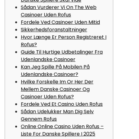
Sådan Vurderer Vi On The Web
Casinoer Uden Rofus
Fordele Ved Casinoer Uden Mitid
Sikkerhedsforanstaltninger
Hvor Længe Er Person Registreret I
Rofus?
Guide Til Hurtige Udbetalinger Fra
Udenlandske Casinoer
Kan Jeg Spille På Mobilen På
Udenlandske Casinoer?
Hvilke Forskelle Im Or Her Der
Mellem Danske Casinoer Og
Casinoer Uden Rofus?
Fordele Ved Et Casino Uden Rofus
Sådan Udelukker Man Dig Selv
Gennem Rofus
Online Online Casino Uden Rofus –
Liste For Danske Spillere I 2025