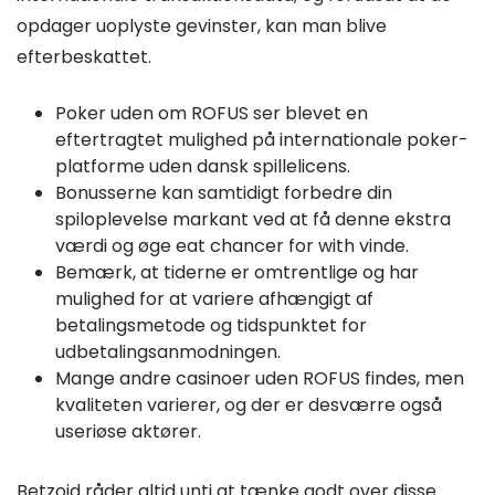
opdager uoplyste gevinster, kan man blive
efterbeskattet.
Poker uden om ROFUS ser blevet en
eftertragtet mulighed på internationale poker-
platforme uden dansk spillelicens.
Bonusserne kan samtidigt forbedre din
spiloplevelse markant ved at få denne ekstra
værdi og øge eat chancer for with vinde.
Bemærk, at tiderne er omtrentlige og har
mulighed for at variere afhængigt af
betalingsmetode og tidspunktet for
udbetalingsanmodningen.
Mange andre casinoer uden ROFUS findes, men
kvaliteten varierer, og der er desværre også
useriøse aktører.
Betzoid råder altid unti at tænke godt over disse