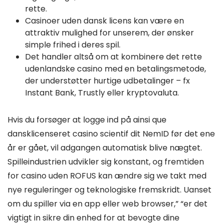
rette.
Casinoer uden dansk licens kan være en
attraktiv mulighed for unserem, der ønsker
simple frihed i deres spil.
Det handler altså om at kombinere det rette
udenlandske casino med en betalingsmetode,
der understøtter hurtige udbetalinger – fx
Instant Bank, Trustly eller kryptovaluta.
Hvis du forsøger at logge ind på ainsi que
dansklicenseret casino scientif dit NemID før det ene
år er gået, vil adgangen automatisk blive nægtet.
Spilleindustrien udvikler sig konstant, og fremtiden
for casino uden ROFUS kan ændre sig we takt med
nye reguleringer og teknologiske fremskridt. Uanset
om du spiller via en app eller web browser,” “er det
vigtigt in sikre din enhed for at bevogte dine