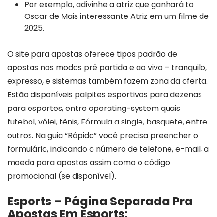
Por exemplo, adivinhe a atriz que ganhará to
Oscar de Mais interessante Atriz em um filme de
2025.
O site para apostas oferece tipos padrão de
apostas nos modos pré partida e ao vivo – tranquilo,
expresso, e sistemas também fazem zona da oferta.
Estão disponíveis palpites esportivos para dezenas
para esportes, entre operating-system quais
futebol, vôlei, tênis, Fórmula a single, basquete, entre
outros. Na guia “Rápido” você precisa preencher o
formulário, indicando o número de telefone, e-mail, a
moeda para apostas assim como o código
promocional (se disponível).
Esports – Página Separada Pra
Apostas Em Esports: