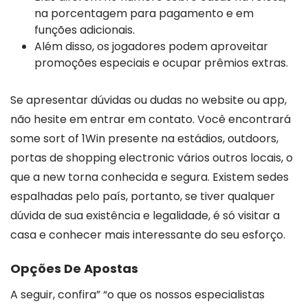
na porcentagem para pagamento e em
funções adicionais.
Além disso, os jogadores podem aproveitar
promoções especiais e ocupar prêmios extras.
Se apresentar dúvidas ou dudas no website ou app,
não hesite em entrar em contato. Você encontrará
some sort of 1Win presente na estádios, outdoors,
portas de shopping electronic vários outros locais, o
que a new torna conhecida e segura. Existem sedes
espalhadas pelo país, portanto, se tiver qualquer
dúvida de sua existência e legalidade, é só visitar a
casa e conhecer mais interessante do seu esforço.
Opções De Apostas
A seguir, confira” “o que os nossos especialistas