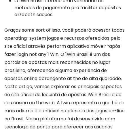
O 1Win Brasil oferece uma variedade de
métodos de pagamento pra facilitar depósitos
elizabeth saques.
Graças some sort of isso, você poderá acessar todos
operating-system jogos e recursos oferecidos pelo
site oficial através perform aplicativo móvel” “após
fazer login not any 1 Win. O 1Win Brasil é um dos
portais de apostas mais reconhecidos no lugar
brasileiro, oferecendo alguma experiência de
apostas online abrangente at the de alta qualidade.
Neste artigo, vamos explorar os principais aspectos
do site oficial da locuinta de apostas 1Win Brasil e do
seu casino on the web. A 1win representa o que há de
mais odierno e confiável no planeta dos jogos on-line
no Brasil. Nossa plataforma foi desenvolvida com
tecnologia de ponta para oferecer aos usuários