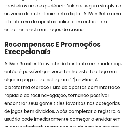
brasileiros uma experiência única e segura simply no
universo do entretenimento digital. A 1Win Bet é uma
plataforma de apostas online com ênfase em
esportes electronic jogos de casino.
Recompensas E Promoções
Excepcionais
A 1Win Brasil está investindo bastante em marketing,
então é possível que você tenha visto tua logo em
alguma página do Instagram.” “[newline]A
plataforma oferece 1 site de apostas com interface
rápida e de fácil navegação, tornando possível
encontrar seus game titles favoritos nas categorias
de jogos bem divididos. Após completar o registro, o
usuário pode imediatamente começar a envidar em