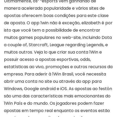
Ultimamente, os” “esports vêm ganhando de
manera acelerada popularidade e vários sites de
apostas oferecem boas condições para este clase
de aposta. O app 1win não é exceção, elizabeth é por
isto que você tem a possibilidade de encontrar
muitos games populares no web-site, incluindo Dota
a couple of, Starcraft, League regarding Legends, e
muitos outros. Veja lo que criar sua conta 1Win e
possuir acesso a apostas esportivas, odds,
estatísticas ao vivo, promoções e outros recursos da
empresa. Para aderir à 1Win Brasil, você necessita
abrir uma conta no site ou através do app para
Windows, Google android e iOS. As apostas ao festón
são uma das características mais emocionantes do
1Win País e do mundo. Os jogadores podem fazer
apostas em tempo real enquanto os eventos estão